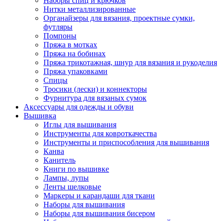
Наборы спиц и крючков
Нитки металлизированные
Органайзеры для вязания, проектные сумки,
футляры
Помпоны
Пряжа в мотках
Пряжа на бобинах
Пряжа трикотажная, шнур для вязания и рукоделия
Пряжа упаковками
Спицы
Тросики (лески) и коннекторы
Фурнитура для вязаных сумок
Аксессуары для одежды и обуви
Вышивка
Иглы для вышивания
Инструменты для ковроткачества
Инструменты и приспособления для вышивания
Канва
Канитель
Книги по вышивке
Лампы, лупы
Ленты шелковые
Маркеры и карандаши для ткани
Наборы для вышивания
Наборы для вышивания бисером