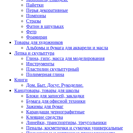
Пайетки
Перья декоративные
Помпоны
Стразы
Фатин в шпульках
Фетр
Фоамиран
Товары для художников
Альбомы и бумага для акварели и масла
Лепка и скульптура
Глина, гипс, масса для моделирования
Инструменты
Пластилин скульптурный
Полимерная глина
Книги
Дом. Быт. Досуг. Рукоделие.
Канцтовары, товары для школы
Блоки для записей, закладки
Бумага для офисной техники
Зажимы для бумаг
Карандаши чернографитные
Клеящие средства
Линейки, транспортиры, треугольники
Пеналы, косметички и сумочки универсальные