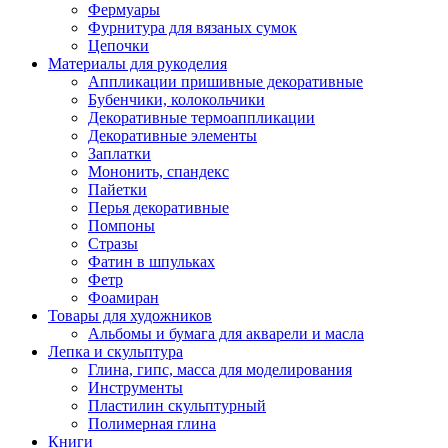
Фермуары
Фурнитура для вязаных сумок
Цепочки
Материалы для рукоделия
Аппликации пришивные декоративные
Бубенчики, колокольчики
Декоративные термоаппликации
Декоративные элементы
Заплатки
Мононить, спандекс
Пайетки
Перья декоративные
Помпоны
Стразы
Фатин в шпульках
Фетр
Фоамиран
Товары для художников
Альбомы и бумага для акварели и масла
Лепка и скульптура
Глина, гипс, масса для моделирования
Инструменты
Пластилин скульптурный
Полимерная глина
Книги