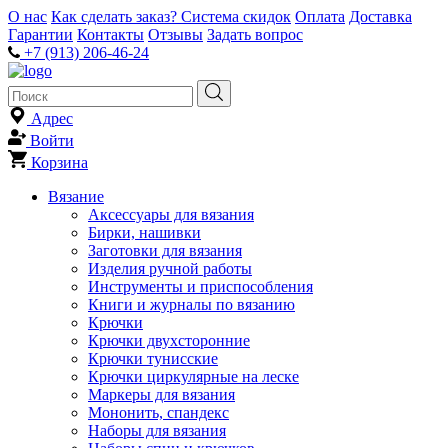
О нас
Как сделать заказ?
Система скидок
Оплата
Доставка
Гарантии
Контакты
Отзывы
Задать вопрос
+7 (913) 206-46-24
Адрес
Войти
Корзина
Вязание
Аксессуары для вязания
Бирки, нашивки
Заготовки для вязания
Изделия ручной работы
Инструменты и приспособления
Книги и журналы по вязанию
Крючки
Крючки двухсторонние
Крючки тунисские
Крючки циркулярные на леске
Маркеры для вязания
Мононить, спандекс
Наборы для вязания