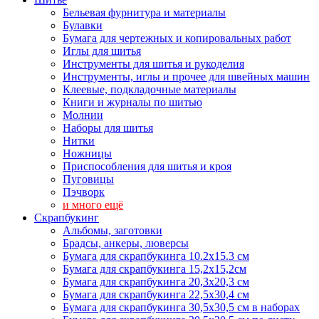
Бельевая фурнитура и материалы
Булавки
Бумага для чертежных и копировальных работ
Иглы для шитья
Инструменты для шитья и рукоделия
Инструменты, иглы и прочее для швейных машин
Клеевые, подкладочные материалы
Книги и журналы по шитью
Молнии
Наборы для шитья
Нитки
Ножницы
Приспособления для шитья и кроя
Пуговицы
Пэчворк
и много ещё
Скрапбукинг
Альбомы, заготовки
Брадсы, анкеры, люверсы
Бумага для скрапбукинга 10.2х15.3 см
Бумага для скрапбукинга 15,2х15,2см
Бумага для скрапбукинга 20,3х20,3 см
Бумага для скрапбукинга 22,5х30,4 см
Бумага для скрапбукинга 30,5х30,5 см в наборах