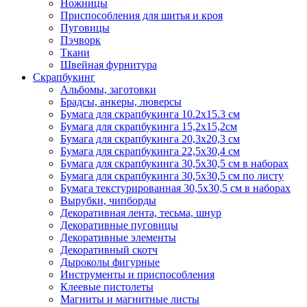
Ножницы
Приспособления для шитья и кроя
Пуговицы
Пэчворк
Ткани
Швейная фурнитура
Скрапбукинг
Альбомы, заготовки
Брадсы, анкеры, люверсы
Бумага для скрапбукинга 10.2х15.3 см
Бумага для скрапбукинга 15,2х15,2см
Бумага для скрапбукинга 20,3х20,3 см
Бумага для скрапбукинга 22,5х30,4 см
Бумага для скрапбукинга 30,5х30,5 см в наборах
Бумага для скрапбукинга 30,5х30,5 см по листу
Бумага текстурированная 30,5х30,5 см в наборах
Вырубки, чипборды
Декоративная лента, тесьма, шнур
Декоративные пуговицы
Декоративные элементы
Декоративный скотч
Дыроколы фигурные
Инструменты и приспособления
Клеевые пистолеты
Магниты и магнитные листы