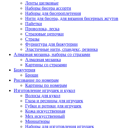
Ленты шелковые
Наборы бисера ассорти
Наборы для бисероплетения
Нити для бисера, для вязания бисерных жгутов
Пайетки
Проволока, леска
Стразовые цепочки
Стразы
Фурнитура для бижутерии
Эластичные нити, спандекс, резинка
Алмазная мозаика, наборы со стразами
Алмазная мозаика
Картины co стразами
Бижутерия
Броши
Рисование по номерам
Картины по номерам
Изготовление игрушек и кукол
Волосы для кукол
Глаза и ресницы для игрушек
Губки и ротики для игрушек
Кожа искусственная
Мех искусственный
Миниатюры
Наборы для изготовления игрушек