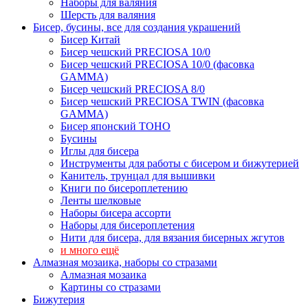
Наборы для валяния
Шерсть для валяния
Бисер, бусины, все для создания украшений
Бисер Китай
Бисер чешский PRECIOSA 10/0
Бисер чешский PRECIOSA 10/0 (фасовка
GAMMA)
Бисер чешский PRECIOSA 8/0
Бисер чешский PRECIOSA TWIN (фасовка
GAMMA)
Бисер японский TOHO
Бусины
Иглы для бисера
Инструменты для работы с бисером и бижутерией
Канитель, трунцал для вышивки
Книги по бисероплетению
Ленты шелковые
Наборы бисера ассорти
Наборы для бисероплетения
Нити для бисера, для вязания бисерных жгутов
и много ещё
Алмазная мозаика, наборы со стразами
Алмазная мозаика
Картины co стразами
Бижутерия