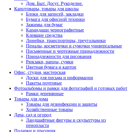
Дом. Быт. Досуг. Рукоделие.
Канцтовары, товары для школы
Блоки для записей, закладки
Бумага для офисной техники
Зажимы для бумаг
Карандаши чернографитные
Клеящие средства
Линейки, транспортиры, треугольники
Пеналы, косметички и сумочки универсальные
Письменные и чертежные принадлежности
Принадлежности для рисования
Рюкзаки, ранцы, сумки
Цветная бумага и картон
Офис, студия, мастерская
Доски для письма и информации
Пакеты почтовые
Фотоальбомы и рамки для фотографий и готовых работ
Рамки деревянные
Товары для дома
Товары для дезинфекции и защиты
Хозяйственные товары
Дача, сад и огород
Ландшафтные фигуры и скульптуры из
пенопласта
Подарки и праздник