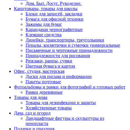
Дом. Быт. Досуг. Рукоделие.
Канцтовары, товары для школы
Блоки для записей, закладки
Бумага для офисной техники
Зажимы для бумаг
Карандаши чернографитные
Клеящие средства
Линейки, транспортиры, треугольники
Пеналы, косметички и сумочки универсальные
Письменные и чертежные принадлежности
Принадлежности для рисования
Рюкзаки, ранцы, сумки
Цветная бумага и картон
Офис, студия, мастерская
Доски для письма и информации
Пакеты почтовые
Фотоальбомы и рамки для фотографий и готовых работ
Рамки деревянные
Товары для дома
Товары для дезинфекции и защиты
Хозяйственные товары
Дача, сад и огород
Ландшафтные фигуры и скульптуры из
пенопласта
Подарки и праздник