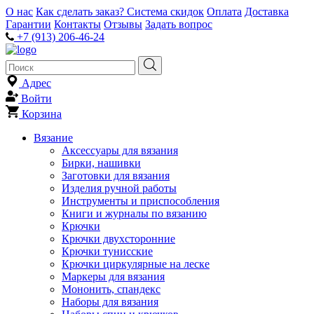
О нас
Как сделать заказ?
Система скидок
Оплата
Доставка
Гарантии
Контакты
Отзывы
Задать вопрос
+7 (913) 206-46-24
Адрес
Войти
Корзина
Вязание
Аксессуары для вязания
Бирки, нашивки
Заготовки для вязания
Изделия ручной работы
Инструменты и приспособления
Книги и журналы по вязанию
Крючки
Крючки двухсторонние
Крючки тунисские
Крючки циркулярные на леске
Маркеры для вязания
Мононить, спандекс
Наборы для вязания