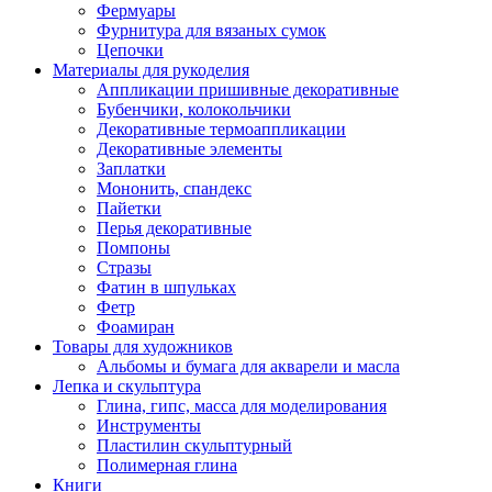
Фермуары
Фурнитура для вязаных сумок
Цепочки
Материалы для рукоделия
Аппликации пришивные декоративные
Бубенчики, колокольчики
Декоративные термоаппликации
Декоративные элементы
Заплатки
Мононить, спандекс
Пайетки
Перья декоративные
Помпоны
Стразы
Фатин в шпульках
Фетр
Фоамиран
Товары для художников
Альбомы и бумага для акварели и масла
Лепка и скульптура
Глина, гипс, масса для моделирования
Инструменты
Пластилин скульптурный
Полимерная глина
Книги