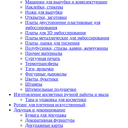
Машинки для вырубки и комплектующие
Наклейки, стикеры
Ножи для вырубки
Открытки, заготовки
Платы двусторонние пластиковые для
эмбоссирования
Платы для 3D эмбоссирования
Платы металлические для эмбоссирования
Платы, папки для тиснения
Полубусинки, стразы, камни, жемчужины
Прочие материалы
Сургучная печать
Термотрансферы
Тэги, ярлычки
Фигурные дыроколы
Цветы, букетики
Штампы
Штемпельные подушечки
Изготовление косметики ручной работы и мыла
Тара и упаковка для косметики
Ротанг для плетения искусственный
Декупаж и декорирование
Бумага для декупажа
Декоративная фурнитура
Декупажные карты