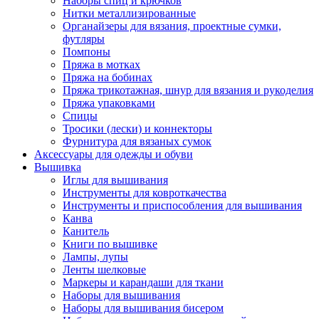
Наборы спиц и крючков
Нитки металлизированные
Органайзеры для вязания, проектные сумки,
футляры
Помпоны
Пряжа в мотках
Пряжа на бобинах
Пряжа трикотажная, шнур для вязания и рукоделия
Пряжа упаковками
Спицы
Тросики (лески) и коннекторы
Фурнитура для вязаных сумок
Аксессуары для одежды и обуви
Вышивка
Иглы для вышивания
Инструменты для ковроткачества
Инструменты и приспособления для вышивания
Канва
Канитель
Книги по вышивке
Лампы, лупы
Ленты шелковые
Маркеры и карандаши для ткани
Наборы для вышивания
Наборы для вышивания бисером