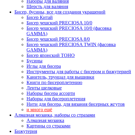
Наборы для валяния
Шерсть для валяния
Бисер, бусины, все для создания украшений
Бисер Китай
Бисер чешский PRECIOSA 10/0
Бисер чешский PRECIOSA 10/0 (фасовка
GAMMA)
Бисер чешский PRECIOSA 8/0
Бисер чешский PRECIOSA TWIN (фасовка
GAMMA)
Бисер японский TOHO
Бусины
Иглы для бисера
Инструменты для работы с бисером и бижутерией
Канитель, трунцал для вышивки
Книги по бисероплетению
Ленты шелковые
Наборы бисера ассорти
Наборы для бисероплетения
Нити для бисера, для вязания бисерных жгутов
и много ещё
Алмазная мозаика, наборы со стразами
Алмазная мозаика
Картины co стразами
Бижутерия