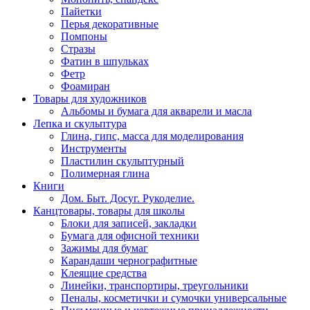
Пайетки
Перья декоративные
Помпоны
Стразы
Фатин в шпульках
Фетр
Фоамиран
Товары для художников
Альбомы и бумага для акварели и масла
Лепка и скульптура
Глина, гипс, масса для моделирования
Инструменты
Пластилин скульптурный
Полимерная глина
Книги
Дом. Быт. Досуг. Рукоделие.
Канцтовары, товары для школы
Блоки для записей, закладки
Бумага для офисной техники
Зажимы для бумаг
Карандаши чернографитные
Клеящие средства
Линейки, транспортиры, треугольники
Пеналы, косметички и сумочки универсальные