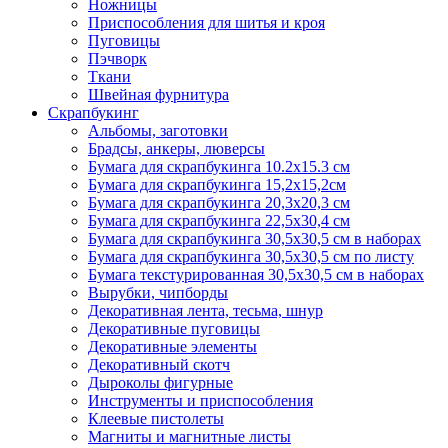
Ножницы
Приспособления для шитья и кроя
Пуговицы
Пэчворк
Ткани
Швейная фурнитура
Скрапбукинг
Альбомы, заготовки
Брадсы, анкеры, люверсы
Бумага для скрапбукинга 10.2х15.3 см
Бумага для скрапбукинга 15,2х15,2см
Бумага для скрапбукинга 20,3х20,3 см
Бумага для скрапбукинга 22,5х30,4 см
Бумага для скрапбукинга 30,5х30,5 см в наборах
Бумага для скрапбукинга 30,5х30,5 см по листу
Бумага текстурированная 30,5х30,5 см в наборах
Вырубки, чипборды
Декоративная лента, тесьма, шнур
Декоративные пуговицы
Декоративные элементы
Декоративный скотч
Дыроколы фигурные
Инструменты и приспособления
Клеевые пистолеты
Магниты и магнитные листы