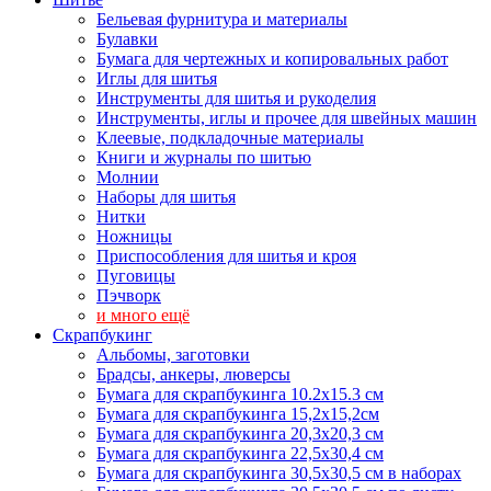
Бельевая фурнитура и материалы
Булавки
Бумага для чертежных и копировальных работ
Иглы для шитья
Инструменты для шитья и рукоделия
Инструменты, иглы и прочее для швейных машин
Клеевые, подкладочные материалы
Книги и журналы по шитью
Молнии
Наборы для шитья
Нитки
Ножницы
Приспособления для шитья и кроя
Пуговицы
Пэчворк
и много ещё
Скрапбукинг
Альбомы, заготовки
Брадсы, анкеры, люверсы
Бумага для скрапбукинга 10.2х15.3 см
Бумага для скрапбукинга 15,2х15,2см
Бумага для скрапбукинга 20,3х20,3 см
Бумага для скрапбукинга 22,5х30,4 см
Бумага для скрапбукинга 30,5х30,5 см в наборах