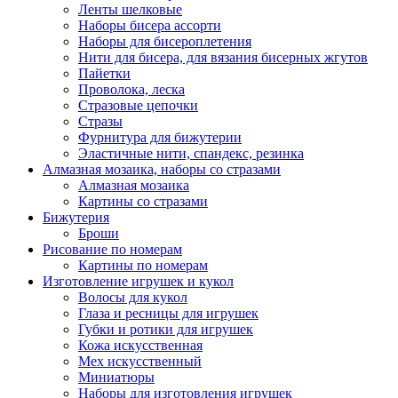
Ленты шелковые
Наборы бисера ассорти
Наборы для бисероплетения
Нити для бисера, для вязания бисерных жгутов
Пайетки
Проволока, леска
Стразовые цепочки
Стразы
Фурнитура для бижутерии
Эластичные нити, спандекс, резинка
Алмазная мозаика, наборы со стразами
Алмазная мозаика
Картины co стразами
Бижутерия
Броши
Рисование по номерам
Картины по номерам
Изготовление игрушек и кукол
Волосы для кукол
Глаза и ресницы для игрушек
Губки и ротики для игрушек
Кожа искусственная
Мех искусственный
Миниатюры
Наборы для изготовления игрушек