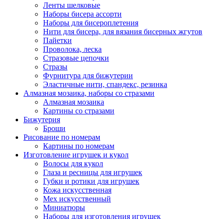
Ленты шелковые
Наборы бисера ассорти
Наборы для бисероплетения
Нити для бисера, для вязания бисерных жгутов
Пайетки
Проволока, леска
Стразовые цепочки
Стразы
Фурнитура для бижутерии
Эластичные нити, спандекс, резинка
Алмазная мозаика, наборы со стразами
Алмазная мозаика
Картины co стразами
Бижутерия
Броши
Рисование по номерам
Картины по номерам
Изготовление игрушек и кукол
Волосы для кукол
Глаза и ресницы для игрушек
Губки и ротики для игрушек
Кожа искусственная
Мех искусственный
Миниатюры
Наборы для изготовления игрушек