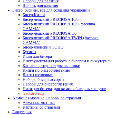
Наборы для валяния
Шерсть для валяния
Бисер, бусины, все для создания украшений
Бисер Китай
Бисер чешский PRECIOSA 10/0
Бисер чешский PRECIOSA 10/0 (фасовка
GAMMA)
Бисер чешский PRECIOSA 8/0
Бисер чешский PRECIOSA TWIN (фасовка
GAMMA)
Бисер японский TOHO
Бусины
Иглы для бисера
Инструменты для работы с бисером и бижутерией
Канитель, трунцал для вышивки
Книги по бисероплетению
Ленты шелковые
Наборы бисера ассорти
Наборы для бисероплетения
Нити для бисера, для вязания бисерных жгутов
и много ещё
Алмазная мозаика, наборы со стразами
Алмазная мозаика
Картины co стразами
Бижутерия