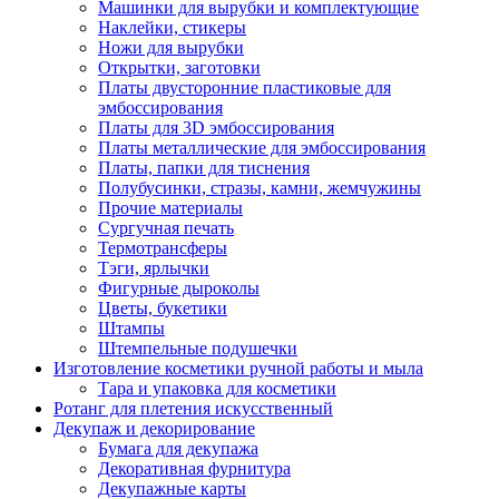
Машинки для вырубки и комплектующие
Наклейки, стикеры
Ножи для вырубки
Открытки, заготовки
Платы двусторонние пластиковые для
эмбоссирования
Платы для 3D эмбоссирования
Платы металлические для эмбоссирования
Платы, папки для тиснения
Полубусинки, стразы, камни, жемчужины
Прочие материалы
Сургучная печать
Термотрансферы
Тэги, ярлычки
Фигурные дыроколы
Цветы, букетики
Штампы
Штемпельные подушечки
Изготовление косметики ручной работы и мыла
Тара и упаковка для косметики
Ротанг для плетения искусственный
Декупаж и декорирование
Бумага для декупажа
Декоративная фурнитура
Декупажные карты