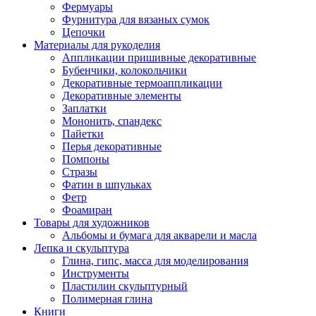
Фермуары
Фурнитура для вязаных сумок
Цепочки
Материалы для рукоделия
Аппликации пришивные декоративные
Бубенчики, колокольчики
Декоративные термоаппликации
Декоративные элементы
Заплатки
Мононить, спандекс
Пайетки
Перья декоративные
Помпоны
Стразы
Фатин в шпульках
Фетр
Фоамиран
Товары для художников
Альбомы и бумага для акварели и масла
Лепка и скульптура
Глина, гипс, масса для моделирования
Инструменты
Пластилин скульптурный
Полимерная глина
Книги