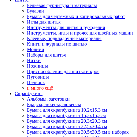
Бельевая фурнитура и материалы
Булавки
Бумага для чертежных и копировальных работ
Иглы для шитья
Инструменты для шитья и рукоделия
Инструменты, иглы и прочее для швейных машин
Клеевые, подкладочные материалы
Книги и журналы по шитью
Молнии
Наборы для шитья
Нитки
Ножницы
Приспособления для шитья и кроя
Пуговицы
Пэчворк
и много ещё
Скрапбукинг
Альбомы, заготовки
Брадсы, анкеры, люверсы
Бумага для скрапбукинга 10.2х15.3 см
Бумага для скрапбукинга 15,2х15,2см
Бумага для скрапбукинга 20,3х20,3 см
Бумага для скрапбукинга 22,5х30,4 см
Бумага для скрапбукинга 30,5х30,5 см в наборах