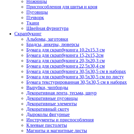
Ножницы
Приспособления для шитья и кроя
Пуговицы
Пэчворк
Ткани
Швейная фурнитура
Скрапбукинг
Альбомы, заготовки
Брадсы, анкеры, люверсы
Бумага для скрапбукинга 10.2х15.3 см
Бумага для скрапбукинга 15,2х15,2см
Бумага для скрапбукинга 20,3х20,3 см
Бумага для скрапбукинга 22,5х30,4 см
Бумага для скрапбукинга 30,5х30,5 см в наборах
Бумага для скрапбукинга 30,5х30,5 см по листу
Бумага текстурированная 30,5х30,5 см в наборах
Вырубки, чипборды
Декоративная лента, тесьма, шнур
Декоративные пуговицы
Декоративные элементы
Декоративный скотч
Дыроколы фигурные
Инструменты и приспособления
Клеевые пистолеты
Магниты и магнитные листы