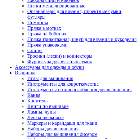
Наборы спиц и крючков
Нитки металлизированные
Органайзеры для вязания, проектные сумки,
футляры
Помпоны
Пряжа в мотках
Пряжа на бобинах
Пряжа трикотажная, шнур для вязания и рукоделия
Пряжа упаковками
Спицы
Тросики (лески) и коннекторы
Фурнитура для вязаных сумок
Аксессуары для одежды и обуви
Вышивка
Иглы для вышивания
Инструменты для ковроткачества
Инструменты и приспособления для вышивания
Канва
Канитель
Книги по вышивке
Лампы, лупы
Ленты шелковые
Маркеры и карандаши для ткани
Наборы для вышивания
Наборы для вышивания бисером