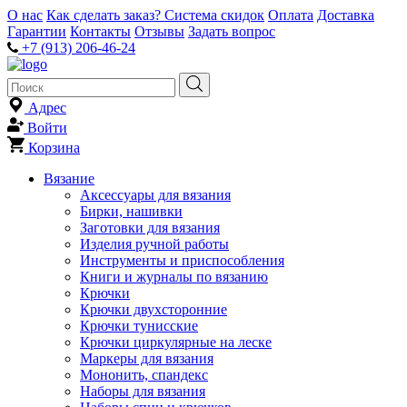
О нас
Как сделать заказ?
Система скидок
Оплата
Доставка
Гарантии
Контакты
Отзывы
Задать вопрос
+7 (913) 206-46-24
Адрес
Войти
Корзина
Вязание
Аксессуары для вязания
Бирки, нашивки
Заготовки для вязания
Изделия ручной работы
Инструменты и приспособления
Книги и журналы по вязанию
Крючки
Крючки двухсторонние
Крючки тунисские
Крючки циркулярные на леске
Маркеры для вязания
Мононить, спандекс
Наборы для вязания