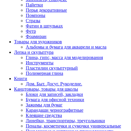
Пайетки
Перья декоративные
Помпоны
Стразы
Фатин в шпульках
Фетр
Фоамиран
Товары для художников
Альбомы и бумага для акварели и масла
Лепка и скульптура
Глина, гипс, масса для моделирования
Инструменты
Пластилин скульптурный
Полимерная глина
Книги
Дом. Быт. Досуг. Рукоделие.
Канцтовары, товары для школы
Блоки для записей, закладки
Бумага для офисной техники
Зажимы для бумаг
Карандаши чернографитные
Клеящие средства
Линейки, транспортиры, треугольники
Пеналы, косметички и сумочки универсальные