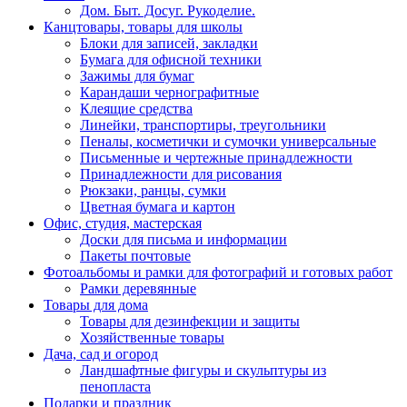
Дом. Быт. Досуг. Рукоделие.
Канцтовары, товары для школы
Блоки для записей, закладки
Бумага для офисной техники
Зажимы для бумаг
Карандаши чернографитные
Клеящие средства
Линейки, транспортиры, треугольники
Пеналы, косметички и сумочки универсальные
Письменные и чертежные принадлежности
Принадлежности для рисования
Рюкзаки, ранцы, сумки
Цветная бумага и картон
Офис, студия, мастерская
Доски для письма и информации
Пакеты почтовые
Фотоальбомы и рамки для фотографий и готовых работ
Рамки деревянные
Товары для дома
Товары для дезинфекции и защиты
Хозяйственные товары
Дача, сад и огород
Ландшафтные фигуры и скульптуры из
пенопласта
Подарки и праздник