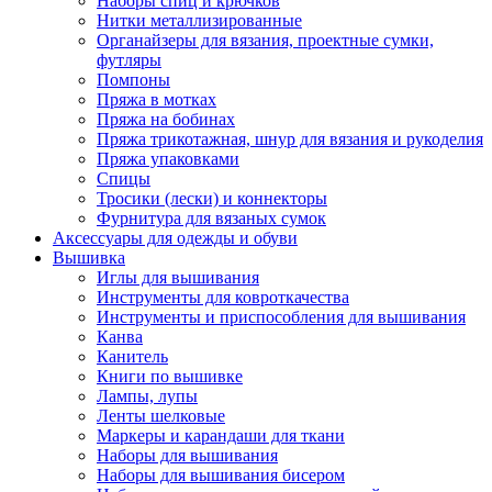
Наборы спиц и крючков
Нитки металлизированные
Органайзеры для вязания, проектные сумки,
футляры
Помпоны
Пряжа в мотках
Пряжа на бобинах
Пряжа трикотажная, шнур для вязания и рукоделия
Пряжа упаковками
Спицы
Тросики (лески) и коннекторы
Фурнитура для вязаных сумок
Аксессуары для одежды и обуви
Вышивка
Иглы для вышивания
Инструменты для ковроткачества
Инструменты и приспособления для вышивания
Канва
Канитель
Книги по вышивке
Лампы, лупы
Ленты шелковые
Маркеры и карандаши для ткани
Наборы для вышивания
Наборы для вышивания бисером