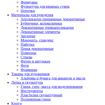
Фермуары
Фурнитура для вязаных сумок
Цепочки
Материалы для рукоделия
Аппликации пришивные декоративные
Бубенчики, колокольчики
Декоративные термоаппликации
Декоративные элементы
Заплатки
Мононить, спандекс
Пайетки
Перья декоративные
Помпоны
Стразы
Фатин в шпульках
Фетр
Фоамиран
Товары для художников
Альбомы и бумага для акварели и масла
Лепка и скульптура
Глина, гипс, масса для моделирования
Инструменты
Пластилин скульптурный
Полимерная глина
Книги