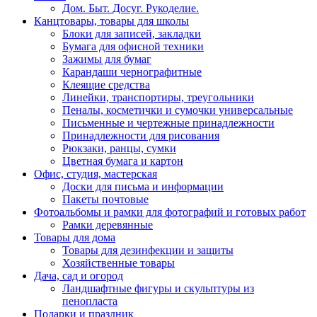
Дом. Быт. Досуг. Рукоделие.
Канцтовары, товары для школы
Блоки для записей, закладки
Бумага для офисной техники
Зажимы для бумаг
Карандаши чернографитные
Клеящие средства
Линейки, транспортиры, треугольники
Пеналы, косметички и сумочки универсальные
Письменные и чертежные принадлежности
Принадлежности для рисования
Рюкзаки, ранцы, сумки
Цветная бумага и картон
Офис, студия, мастерская
Доски для письма и информации
Пакеты почтовые
Фотоальбомы и рамки для фотографий и готовых работ
Рамки деревянные
Товары для дома
Товары для дезинфекции и защиты
Хозяйственные товары
Дача, сад и огород
Ландшафтные фигуры и скульптуры из
пенопласта
Подарки и праздник