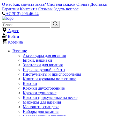
О нас
Как сделать заказ?
Система скидок
Оплата
Доставка
Гарантии
Контакты
Отзывы
Задать вопрос
+7 (913) 206-46-24
Адрес
Войти
Корзина
Вязание
Аксессуары для вязания
Бирки, нашивки
Заготовки для вязания
Изделия ручной работы
Инструменты и приспособления
Книги и журналы по вязанию
Крючки
Крючки двухсторонние
Крючки тунисские
Крючки циркулярные на леске
Маркеры для вязания
Мононить, спандекс
Наборы для вязания