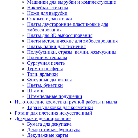
Машинки для вырубки и комплектующие
Наклейки, стикеры
Ножи для вырубки
Открытки, заготовки
Платы двусторонние пластиковые для
эмбоссирования
Платы для 3D эмбоссирования
Платы металлические для эмбоссирования
Платы, папки для тиснения
Полубусинки, стразы, камни, жемчужины
Прочие материалы
Сургучная печать
Термотрансферы
Тэги, ярлычки
Фигурные дыроколы
Цветы, букетики
Штампы
Штемпельные подушечки
Изготовление косметики ручной работы и мыла
Тара и упаковка для косметики
Ротанг для плетения искусственный
Декупаж и декорирование
Бумага для декупажа
Декоративная фурнитура
Декупажные карты