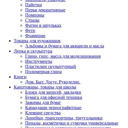
Пайетки
Перья декоративные
Помпоны
Стразы
Фатин в шпульках
Фетр
Фоамиран
Товары для художников
Альбомы и бумага для акварели и масла
Лепка и скульптура
Глина, гипс, масса для моделирования
Инструменты
Пластилин скульптурный
Полимерная глина
Книги
Дом. Быт. Досуг. Рукоделие.
Канцтовары, товары для школы
Блоки для записей, закладки
Бумага для офисной техники
Зажимы для бумаг
Карандаши чернографитные
Клеящие средства
Линейки, транспортиры, треугольники
Пеналы, косметички и сумочки универсальные