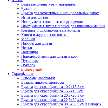
Бельевая фурнитура и материалы
Булавки
Бумага для чертежных и копировальных работ
Иглы для шитья
Инструменты для шитья и рукоделия
Инструменты, иглы и прочее для швейных машин
Клеевые, подкладочные материалы
Книги и журналы по шитью
Молнии
Наборы для шитья
Нитки
Ножницы
Приспособления для шитья и кроя
Пуговицы
Пэчворк
и много ещё
Скрапбукинг
Альбомы, заготовки
Брадсы, анкеры, люверсы
Бумага для скрапбукинга 10.2х15.3 см
Бумага для скрапбукинга 15,2х15,2см
Бумага для скрапбукинга 20,3х20,3 см
Бумага для скрапбукинга 22,5х30,4 см
Бумага для скрапбукинга 30,5х30,5 см в наборах