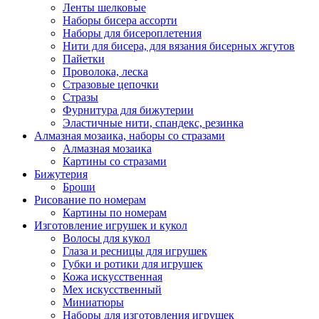
Ленты шелковые
Наборы бисера ассорти
Наборы для бисероплетения
Нити для бисера, для вязания бисерных жгутов
Пайетки
Проволока, леска
Стразовые цепочки
Стразы
Фурнитура для бижутерии
Эластичные нити, спандекс, резинка
Алмазная мозаика, наборы со стразами
Алмазная мозаика
Картины co стразами
Бижутерия
Броши
Рисование по номерам
Картины по номерам
Изготовление игрушек и кукол
Волосы для кукол
Глаза и ресницы для игрушек
Губки и ротики для игрушек
Кожа искусственная
Мех искусственный
Миниатюры
Наборы для изготовления игрушек