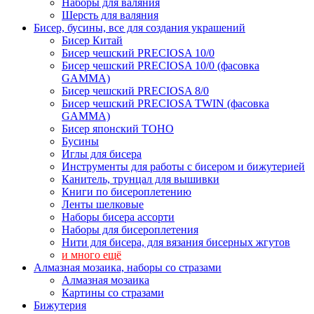
Наборы для валяния
Шерсть для валяния
Бисер, бусины, все для создания украшений
Бисер Китай
Бисер чешский PRECIOSA 10/0
Бисер чешский PRECIOSA 10/0 (фасовка
GAMMA)
Бисер чешский PRECIOSA 8/0
Бисер чешский PRECIOSA TWIN (фасовка
GAMMA)
Бисер японский TOHO
Бусины
Иглы для бисера
Инструменты для работы с бисером и бижутерией
Канитель, трунцал для вышивки
Книги по бисероплетению
Ленты шелковые
Наборы бисера ассорти
Наборы для бисероплетения
Нити для бисера, для вязания бисерных жгутов
и много ещё
Алмазная мозаика, наборы со стразами
Алмазная мозаика
Картины co стразами
Бижутерия