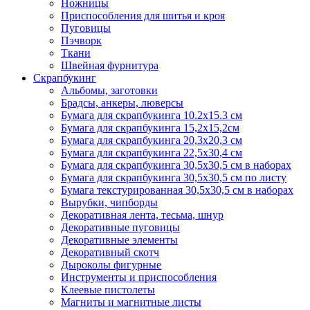
Ножницы
Приспособления для шитья и кроя
Пуговицы
Пэчворк
Ткани
Швейная фурнитура
Скрапбукинг
Альбомы, заготовки
Брадсы, анкеры, люверсы
Бумага для скрапбукинга 10.2х15.3 см
Бумага для скрапбукинга 15,2х15,2см
Бумага для скрапбукинга 20,3х20,3 см
Бумага для скрапбукинга 22,5х30,4 см
Бумага для скрапбукинга 30,5х30,5 см в наборах
Бумага для скрапбукинга 30,5х30,5 см по листу
Бумага текстурированная 30,5х30,5 см в наборах
Вырубки, чипборды
Декоративная лента, тесьма, шнур
Декоративные пуговицы
Декоративные элементы
Декоративный скотч
Дыроколы фигурные
Инструменты и приспособления
Клеевые пистолеты
Магниты и магнитные листы