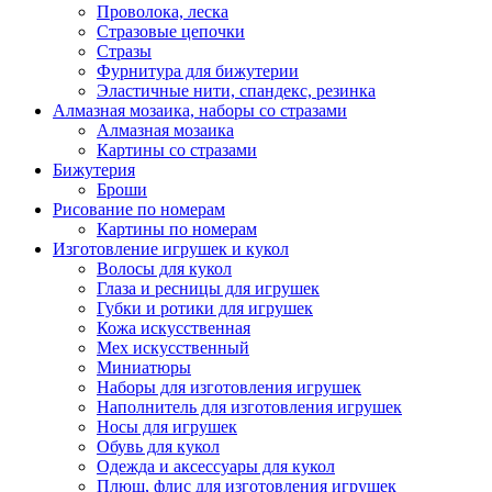
Проволока, леска
Стразовые цепочки
Стразы
Фурнитура для бижутерии
Эластичные нити, спандекс, резинка
Алмазная мозаика, наборы со стразами
Алмазная мозаика
Картины co стразами
Бижутерия
Броши
Рисование по номерам
Картины по номерам
Изготовление игрушек и кукол
Волосы для кукол
Глаза и ресницы для игрушек
Губки и ротики для игрушек
Кожа искусственная
Мех искусственный
Миниатюры
Наборы для изготовления игрушек
Наполнитель для изготовления игрушек
Носы для игрушек
Обувь для кукол
Одежда и аксессуары для кукол
Плюш, флис для изготовления игрушек