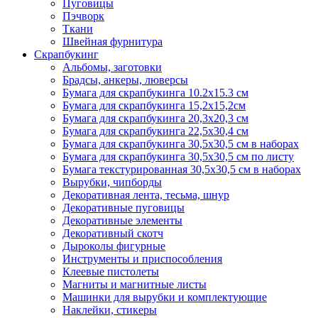
Пуговицы
Пэчворк
Ткани
Швейная фурнитура
Скрапбукинг
Альбомы, заготовки
Брадсы, анкеры, люверсы
Бумага для скрапбукинга 10.2х15.3 см
Бумага для скрапбукинга 15,2х15,2см
Бумага для скрапбукинга 20,3х20,3 см
Бумага для скрапбукинга 22,5х30,4 см
Бумага для скрапбукинга 30,5х30,5 см в наборах
Бумага для скрапбукинга 30,5х30,5 см по листу
Бумага текстурированная 30,5х30,5 см в наборах
Вырубки, чипборды
Декоративная лента, тесьма, шнур
Декоративные пуговицы
Декоративные элементы
Декоративный скотч
Дыроколы фигурные
Инструменты и приспособления
Клеевые пистолеты
Магниты и магнитные листы
Машинки для вырубки и комплектующие
Наклейки, стикеры