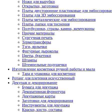
Ножи для вырубки
Открытки, заготовки
Платы двусторонние пластиковые для эмбоссирова
Платы для 3D эмбоссирования
Платы металлические для эмбоссирования
Платы, папки для тиснения
Полубусинки, стразы, камни, жемчужины
Прочие материалы
Сургучная печать
Термотрансферы
Тэги, ярлычки
Фигурные дыроколы
Цветы, букетики
Штампы
Штемпельные подушечки
Изготовление косметики ручной работы и мыла
Тара и упаковка для косметики
Ротанг для плетения искусственный
Декупаж и декорирование
Бумага для декупажа
Декоративная фурнитура
Декупажные карты
Заготовки для декорирования
Инструменты для декупажа
Краски, кисти, составы