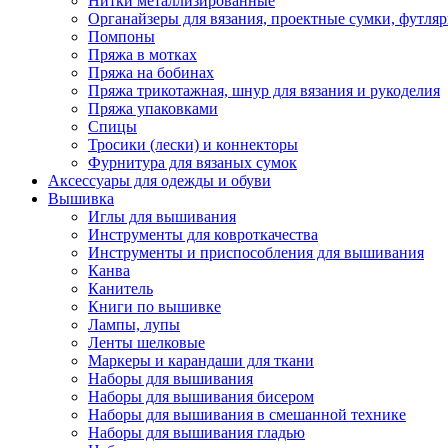
Нитки металлизированные
Органайзеры для вязания, проектные сумки, футля
Помпоны
Пряжа в мотках
Пряжа на бобинах
Пряжа трикотажная, шнур для вязания и рукоделия
Пряжа упаковками
Спицы
Тросики (лески) и коннекторы
Фурнитура для вязаных сумок
Аксессуары для одежды и обуви
Вышивка
Иглы для вышивания
Инструменты для ковроткачества
Инструменты и приспособления для вышивания
Канва
Канитель
Книги по вышивке
Лампы, лупы
Ленты шелковые
Маркеры и карандаши для ткани
Наборы для вышивания
Наборы для вышивания бисером
Наборы для вышивания в смешанной технике
Наборы для вышивания гладью