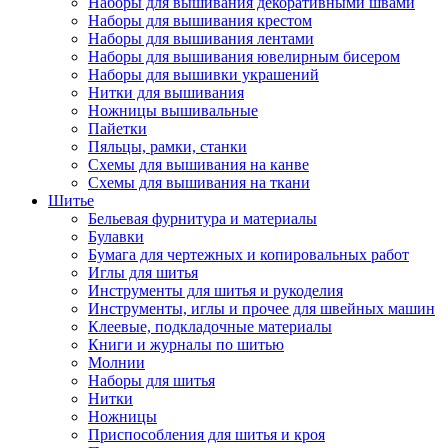
Наборы для вышивания декоративными швами
Наборы для вышивания крестом
Наборы для вышивания лентами
Наборы для вышивания ювелирным бисером
Наборы для вышивки украшений
Нитки для вышивания
Ножницы вышивальные
Пайетки
Пяльцы, рамки, станки
Схемы для вышивания на канве
Схемы для вышивания на ткани
Шитье
Бельевая фурнитура и материалы
Булавки
Бумага для чертежных и копировальных работ
Иглы для шитья
Инструменты для шитья и рукоделия
Инструменты, иглы и прочее для швейных машин
Клеевые, подкладочные материалы
Книги и журналы по шитью
Молнии
Наборы для шитья
Нитки
Ножницы
Приспособления для шитья и кроя