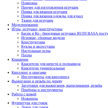
Помпоны
Прочее для изготовления игрушек
Пряжа для вязания игрушек
Пряжа для вязания одежды для кукол
Ткани для игрушек
Моделирование
Игры, игрушки, конструкторы
Басик и Ко - брендовые игрушки BUDI BASA поступ
Игровые, сборные модели
Конструкторы
Куклы и аксессуары
Настольные игры
Пазлы
Крашение
Красители для шерсти и полиамида
Красители универсальные
Квиллинг и оригами
Инструменты для квиллинга
Выжигание и резьба по дереву
Заготовки для выжигания, выпиливания, резьбы
Приборы и инструменты
Работа с кожей
Ножницы
Фурнитура для сумок
Декор для сумок