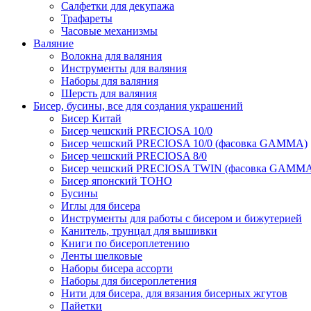
Салфетки для декупажа
Трафареты
Часовые механизмы
Валяние
Волокна для валяния
Инструменты для валяния
Наборы для валяния
Шерсть для валяния
Бисер, бусины, все для создания украшений
Бисер Китай
Бисер чешский PRECIOSA 10/0
Бисер чешский PRECIOSA 10/0 (фасовка GAMMA)
Бисер чешский PRECIOSA 8/0
Бисер чешский PRECIOSA TWIN (фасовка GAMM
Бисер японский TOHO
Бусины
Иглы для бисера
Инструменты для работы с бисером и бижутерией
Канитель, трунцал для вышивки
Книги по бисероплетению
Ленты шелковые
Наборы бисера ассорти
Наборы для бисероплетения
Нити для бисера, для вязания бисерных жгутов
Пайетки