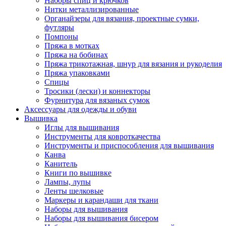
Наборы спиц и крючков
Нитки металлизированные
Органайзеры для вязания, проектные сумки,
футляры
Помпоны
Пряжа в мотках
Пряжа на бобинах
Пряжа трикотажная, шнур для вязания и рукоделия
Пряжа упаковками
Спицы
Тросики (лески) и коннекторы
Фурнитура для вязаных сумок
Аксессуары для одежды и обуви
Вышивка
Иглы для вышивания
Инструменты для ковроткачества
Инструменты и приспособления для вышивания
Канва
Канитель
Книги по вышивке
Лампы, лупы
Ленты шелковые
Маркеры и карандаши для ткани
Наборы для вышивания
Наборы для вышивания бисером