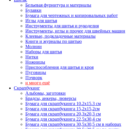
Бельевая фурнитура и материалы
Булавки
Бумага для чертежных и копировальных работ
Иглы для шитья
Инструменты для шитья и рукоделия
Инструменты, иглы и прочее для швейных машин
Клеевые, подкладочные материалы
Книги и журналы по шитью
Молнии
Наборы для шитья
Нитки
Ножницы
Приспособления для шитья и кроя
Пуговицы
Пэчворк
и много ещё
Скрапбукинг
Альбомы, заготовки
Брадсы, анкеры, люверсы
Бумага для скрапбукинга 10.2х15.3 см
Бумага для скрапбукинга 15,2х15,2см
Бумага для скрапбукинга 20,3х20,3 см
Бумага для скрапбукинга 22,5х30,4 см
Бумага для скрапбукинга 30,5х30,5 см в наборах