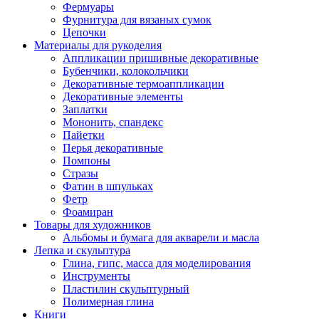
Фермуары
Фурнитура для вязаных сумок
Цепочки
Материалы для рукоделия
Аппликации пришивные декоративные
Бубенчики, колокольчики
Декоративные термоаппликации
Декоративные элементы
Заплатки
Мононить, спандекс
Пайетки
Перья декоративные
Помпоны
Стразы
Фатин в шпульках
Фетр
Фоамиран
Товары для художников
Альбомы и бумага для акварели и масла
Лепка и скульптура
Глина, гипс, масса для моделирования
Инструменты
Пластилин скульптурный
Полимерная глина
Книги