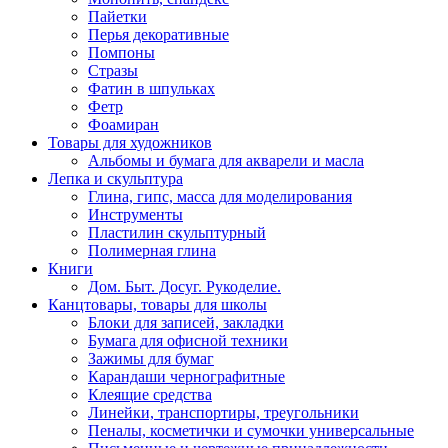
Пайетки
Перья декоративные
Помпоны
Стразы
Фатин в шпульках
Фетр
Фоамиран
Товары для художников
Альбомы и бумага для акварели и масла
Лепка и скульптура
Глина, гипс, масса для моделирования
Инструменты
Пластилин скульптурный
Полимерная глина
Книги
Дом. Быт. Досуг. Рукоделие.
Канцтовары, товары для школы
Блоки для записей, закладки
Бумага для офисной техники
Зажимы для бумаг
Карандаши чернографитные
Клеящие средства
Линейки, транспортиры, треугольники
Пеналы, косметички и сумочки универсальные