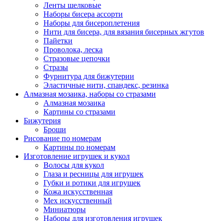
Ленты шелковые
Наборы бисера ассорти
Наборы для бисероплетения
Нити для бисера, для вязания бисерных жгутов
Пайетки
Проволока, леска
Стразовые цепочки
Стразы
Фурнитура для бижутерии
Эластичные нити, спандекс, резинка
Алмазная мозаика, наборы со стразами
Алмазная мозаика
Картины co стразами
Бижутерия
Броши
Рисование по номерам
Картины по номерам
Изготовление игрушек и кукол
Волосы для кукол
Глаза и ресницы для игрушек
Губки и ротики для игрушек
Кожа искусственная
Мех искусственный
Миниатюры
Наборы для изготовления игрушек