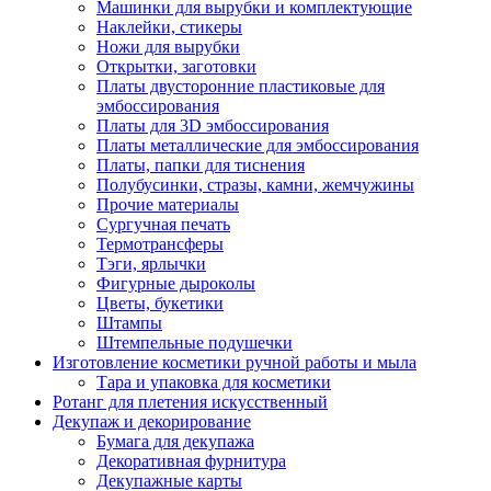
Машинки для вырубки и комплектующие
Наклейки, стикеры
Ножи для вырубки
Открытки, заготовки
Платы двусторонние пластиковые для
эмбоссирования
Платы для 3D эмбоссирования
Платы металлические для эмбоссирования
Платы, папки для тиснения
Полубусинки, стразы, камни, жемчужины
Прочие материалы
Сургучная печать
Термотрансферы
Тэги, ярлычки
Фигурные дыроколы
Цветы, букетики
Штампы
Штемпельные подушечки
Изготовление косметики ручной работы и мыла
Тара и упаковка для косметики
Ротанг для плетения искусственный
Декупаж и декорирование
Бумага для декупажа
Декоративная фурнитура
Декупажные карты