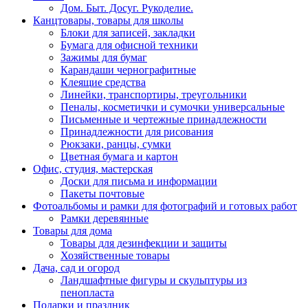
Дом. Быт. Досуг. Рукоделие.
Канцтовары, товары для школы
Блоки для записей, закладки
Бумага для офисной техники
Зажимы для бумаг
Карандаши чернографитные
Клеящие средства
Линейки, транспортиры, треугольники
Пеналы, косметички и сумочки универсальные
Письменные и чертежные принадлежности
Принадлежности для рисования
Рюкзаки, ранцы, сумки
Цветная бумага и картон
Офис, студия, мастерская
Доски для письма и информации
Пакеты почтовые
Фотоальбомы и рамки для фотографий и готовых работ
Рамки деревянные
Товары для дома
Товары для дезинфекции и защиты
Хозяйственные товары
Дача, сад и огород
Ландшафтные фигуры и скульптуры из
пенопласта
Подарки и праздник