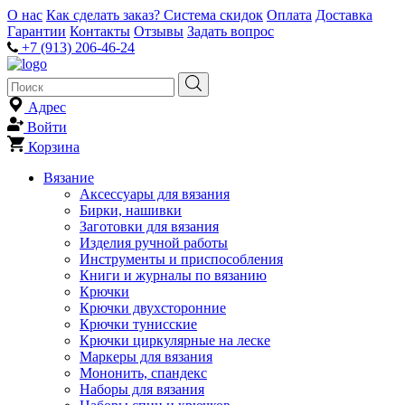
О нас
Как сделать заказ?
Система скидок
Оплата
Доставка
Гарантии
Контакты
Отзывы
Задать вопрос
+7 (913) 206-46-24
Адрес
Войти
Корзина
Вязание
Аксессуары для вязания
Бирки, нашивки
Заготовки для вязания
Изделия ручной работы
Инструменты и приспособления
Книги и журналы по вязанию
Крючки
Крючки двухсторонние
Крючки тунисские
Крючки циркулярные на леске
Маркеры для вязания
Мононить, спандекс
Наборы для вязания