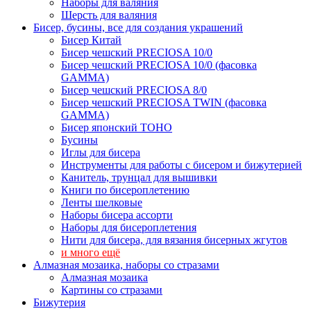
Наборы для валяния
Шерсть для валяния
Бисер, бусины, все для создания украшений
Бисер Китай
Бисер чешский PRECIOSA 10/0
Бисер чешский PRECIOSA 10/0 (фасовка
GAMMA)
Бисер чешский PRECIOSA 8/0
Бисер чешский PRECIOSA TWIN (фасовка
GAMMA)
Бисер японский TOHO
Бусины
Иглы для бисера
Инструменты для работы с бисером и бижутерией
Канитель, трунцал для вышивки
Книги по бисероплетению
Ленты шелковые
Наборы бисера ассорти
Наборы для бисероплетения
Нити для бисера, для вязания бисерных жгутов
и много ещё
Алмазная мозаика, наборы со стразами
Алмазная мозаика
Картины co стразами
Бижутерия