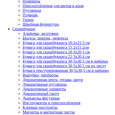
Ножницы
Приспособления для шитья и кроя
Пуговицы
Пэчворк
Ткани
Швейная фурнитура
Скрапбукинг
Альбомы, заготовки
Брадсы, анкеры, люверсы
Бумага для скрапбукинга 10.2х15.3 см
Бумага для скрапбукинга 15,2х15,2см
Бумага для скрапбукинга 20,3х20,3 см
Бумага для скрапбукинга 22,5х30,4 см
Бумага для скрапбукинга 30,5х30,5 см в наборах
Бумага для скрапбукинга 30,5х30,5 см по листу
Бумага текстурированная 30,5х30,5 см в наборах
Вырубки, чипборды
Декоративная лента, тесьма, шнур
Декоративные пуговицы
Декоративные элементы
Декоративный скотч
Дыроколы фигурные
Инструменты и приспособления
Клеевые пистолеты
Магниты и магнитные листы