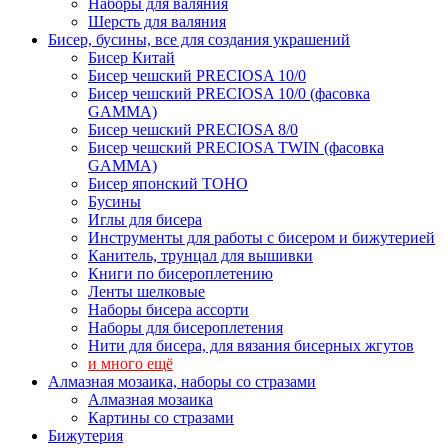
Наборы для валяния
Шерсть для валяния
Бисер, бусины, все для создания украшений
Бисер Китай
Бисер чешский PRECIOSA 10/0
Бисер чешский PRECIOSA 10/0 (фасовка
GAMMA)
Бисер чешский PRECIOSA 8/0
Бисер чешский PRECIOSA TWIN (фасовка
GAMMA)
Бисер японский TOHO
Бусины
Иглы для бисера
Инструменты для работы с бисером и бижутерией
Канитель, трунцал для вышивки
Книги по бисероплетению
Ленты шелковые
Наборы бисера ассорти
Наборы для бисероплетения
Нити для бисера, для вязания бисерных жгутов
и много ещё
Алмазная мозаика, наборы со стразами
Алмазная мозаика
Картины co стразами
Бижутерия