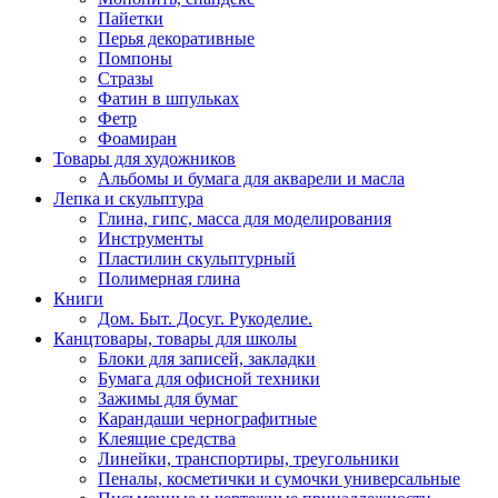
Пайетки
Перья декоративные
Помпоны
Стразы
Фатин в шпульках
Фетр
Фоамиран
Товары для художников
Альбомы и бумага для акварели и масла
Лепка и скульптура
Глина, гипс, масса для моделирования
Инструменты
Пластилин скульптурный
Полимерная глина
Книги
Дом. Быт. Досуг. Рукоделие.
Канцтовары, товары для школы
Блоки для записей, закладки
Бумага для офисной техники
Зажимы для бумаг
Карандаши чернографитные
Клеящие средства
Линейки, транспортиры, треугольники
Пеналы, косметички и сумочки универсальные