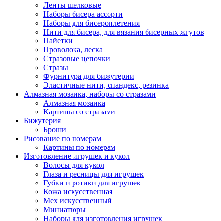
Ленты шелковые
Наборы бисера ассорти
Наборы для бисероплетения
Нити для бисера, для вязания бисерных жгутов
Пайетки
Проволока, леска
Стразовые цепочки
Стразы
Фурнитура для бижутерии
Эластичные нити, спандекс, резинка
Алмазная мозаика, наборы со стразами
Алмазная мозаика
Картины co стразами
Бижутерия
Броши
Рисование по номерам
Картины по номерам
Изготовление игрушек и кукол
Волосы для кукол
Глаза и ресницы для игрушек
Губки и ротики для игрушек
Кожа искусственная
Мех искусственный
Миниатюры
Наборы для изготовления игрушек