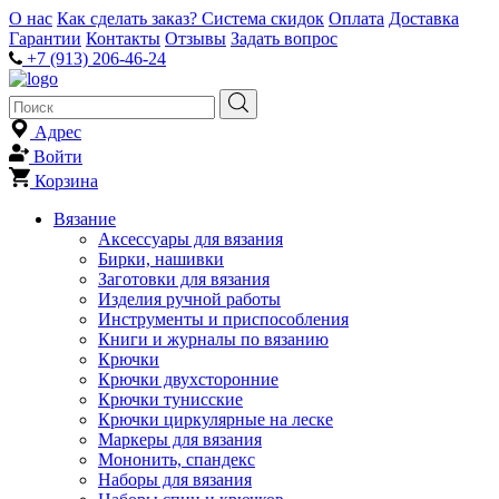
О нас
Как сделать заказ?
Система скидок
Оплата
Доставка
Гарантии
Контакты
Отзывы
Задать вопрос
+7 (913) 206-46-24
Адрес
Войти
Корзина
Вязание
Аксессуары для вязания
Бирки, нашивки
Заготовки для вязания
Изделия ручной работы
Инструменты и приспособления
Книги и журналы по вязанию
Крючки
Крючки двухсторонние
Крючки тунисские
Крючки циркулярные на леске
Маркеры для вязания
Мононить, спандекс
Наборы для вязания