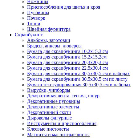
Ножницы
Приспособления для шитья и кроя
Пуговицы
Пэчворк
Ткани
Швейная фурнитура
Скрапбукинг
Альбомы, заготовки
Брадсы, анкеры, люверсы
Бумага для скрапбукинга 10.2х15.3 см
Бумага для скрапбукинга 15,2х15,2см
Бумага для скрапбукинга 20,3х20,3 см
Бумага для скрапбукинга 22,5х30,4 см
Бумага для скрапбукинга 30,5х30,5 см в наборах
Бумага для скрапбукинга 30,5х30,5 см по листу
Бумага текстурированная 30,5х30,5 см в наборах
Вырубки, чипборды
Декоративная лента, тесьма, шнур
Декоративные пуговицы
Декоративные элементы
Декоративный скотч
Дыроколы фигурные
Инструменты и приспособления
Клеевые пистолеты
Магниты и магнитные листы