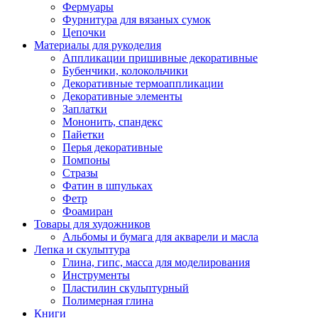
Фермуары
Фурнитура для вязаных сумок
Цепочки
Материалы для рукоделия
Аппликации пришивные декоративные
Бубенчики, колокольчики
Декоративные термоаппликации
Декоративные элементы
Заплатки
Мононить, спандекс
Пайетки
Перья декоративные
Помпоны
Стразы
Фатин в шпульках
Фетр
Фоамиран
Товары для художников
Альбомы и бумага для акварели и масла
Лепка и скульптура
Глина, гипс, масса для моделирования
Инструменты
Пластилин скульптурный
Полимерная глина
Книги