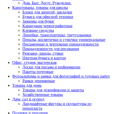
Дом. Быт. Досуг. Рукоделие.
Канцтовары, товары для школы
Блоки для записей, закладки
Бумага для офисной техники
Зажимы для бумаг
Карандаши чернографитные
Клеящие средства
Линейки, транспортиры, треугольники
Пеналы, косметички и сумочки универсальные
Письменные и чертежные принадлежности
Принадлежности для рисования
Рюкзаки, ранцы, сумки
Цветная бумага и картон
Офис, студия, мастерская
Доски для письма и информации
Пакеты почтовые
Фотоальбомы и рамки для фотографий и готовых работ
Рамки деревянные
Товары для дома
Товары для дезинфекции и защиты
Хозяйственные товары
Дача, сад и огород
Ландшафтные фигуры и скульптуры из
пенопласта
Подарки и праздник