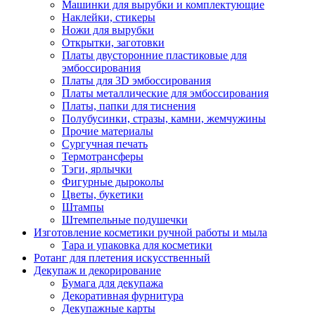
Машинки для вырубки и комплектующие
Наклейки, стикеры
Ножи для вырубки
Открытки, заготовки
Платы двусторонние пластиковые для
эмбоссирования
Платы для 3D эмбоссирования
Платы металлические для эмбоссирования
Платы, папки для тиснения
Полубусинки, стразы, камни, жемчужины
Прочие материалы
Сургучная печать
Термотрансферы
Тэги, ярлычки
Фигурные дыроколы
Цветы, букетики
Штампы
Штемпельные подушечки
Изготовление косметики ручной работы и мыла
Тара и упаковка для косметики
Ротанг для плетения искусственный
Декупаж и декорирование
Бумага для декупажа
Декоративная фурнитура
Декупажные карты