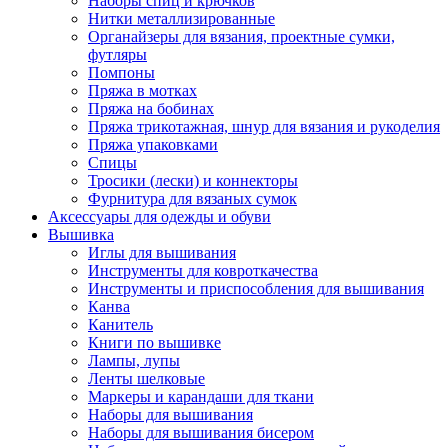
Наборы спиц и крючков
Нитки металлизированные
Органайзеры для вязания, проектные сумки,
футляры
Помпоны
Пряжа в мотках
Пряжа на бобинах
Пряжа трикотажная, шнур для вязания и рукоделия
Пряжа упаковками
Спицы
Тросики (лески) и коннекторы
Фурнитура для вязаных сумок
Аксессуары для одежды и обуви
Вышивка
Иглы для вышивания
Инструменты для ковроткачества
Инструменты и приспособления для вышивания
Канва
Канитель
Книги по вышивке
Лампы, лупы
Ленты шелковые
Маркеры и карандаши для ткани
Наборы для вышивания
Наборы для вышивания бисером