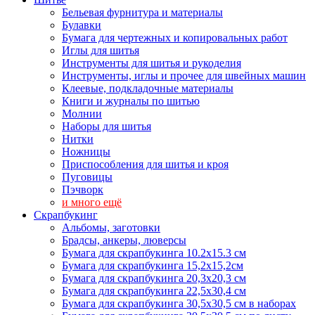
Бельевая фурнитура и материалы
Булавки
Бумага для чертежных и копировальных работ
Иглы для шитья
Инструменты для шитья и рукоделия
Инструменты, иглы и прочее для швейных машин
Клеевые, подкладочные материалы
Книги и журналы по шитью
Молнии
Наборы для шитья
Нитки
Ножницы
Приспособления для шитья и кроя
Пуговицы
Пэчворк
и много ещё
Скрапбукинг
Альбомы, заготовки
Брадсы, анкеры, люверсы
Бумага для скрапбукинга 10.2х15.3 см
Бумага для скрапбукинга 15,2х15,2см
Бумага для скрапбукинга 20,3х20,3 см
Бумага для скрапбукинга 22,5х30,4 см
Бумага для скрапбукинга 30,5х30,5 см в наборах