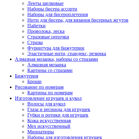
Ленты шелковые
Наборы бисера ассорти
Наборы для бисероплетения
Нити для бисера, для вязания бисерных жгутов
Пайетки
Проволока, леска
Стразовые цепочки
Стразы
Фурнитура для бижутерии
Эластичные нити, спандекс, резинка
Алмазная мозаика, наборы со стразами
Алмазная мозаика
Картины co стразами
Бижутерия
Броши
Рисование по номерам
Картины по номерам
Изготовление игрушек и кукол
Волосы для кукол
Глаза и ресницы для игрушек
Губки и ротики для игрушек
Кожа искусственная
Мех искусственный
Миниатюры
Наборы для изготовления игрушек