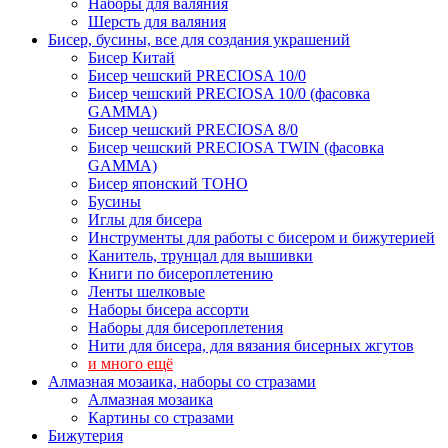
Наборы для валяния
Шерсть для валяния
Бисер, бусины, все для создания украшений
Бисер Китай
Бисер чешский PRECIOSA 10/0
Бисер чешский PRECIOSA 10/0 (фасовка
GAMMA)
Бисер чешский PRECIOSA 8/0
Бисер чешский PRECIOSA TWIN (фасовка
GAMMA)
Бисер японский TOHO
Бусины
Иглы для бисера
Инструменты для работы с бисером и бижутерией
Канитель, трунцал для вышивки
Книги по бисероплетению
Ленты шелковые
Наборы бисера ассорти
Наборы для бисероплетения
Нити для бисера, для вязания бисерных жгутов
и много ещё
Алмазная мозаика, наборы со стразами
Алмазная мозаика
Картины co стразами
Бижутерия