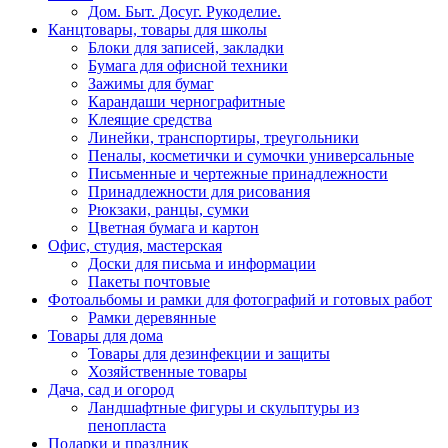
Дом. Быт. Досуг. Рукоделие.
Канцтовары, товары для школы
Блоки для записей, закладки
Бумага для офисной техники
Зажимы для бумаг
Карандаши чернографитные
Клеящие средства
Линейки, транспортиры, треугольники
Пеналы, косметички и сумочки универсальные
Письменные и чертежные принадлежности
Принадлежности для рисования
Рюкзаки, ранцы, сумки
Цветная бумага и картон
Офис, студия, мастерская
Доски для письма и информации
Пакеты почтовые
Фотоальбомы и рамки для фотографий и готовых работ
Рамки деревянные
Товары для дома
Товары для дезинфекции и защиты
Хозяйственные товары
Дача, сад и огород
Ландшафтные фигуры и скульптуры из
пенопласта
Подарки и праздник