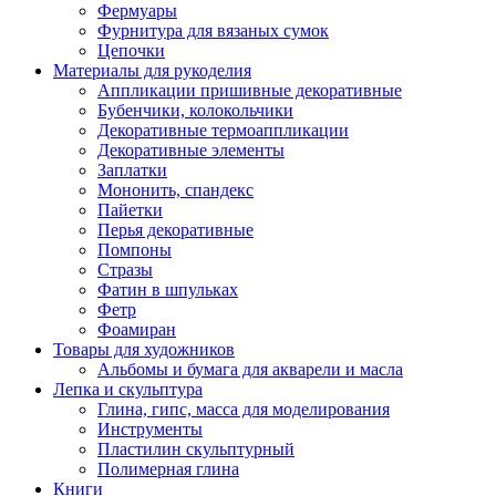
Фермуары
Фурнитура для вязаных сумок
Цепочки
Материалы для рукоделия
Аппликации пришивные декоративные
Бубенчики, колокольчики
Декоративные термоаппликации
Декоративные элементы
Заплатки
Мононить, спандекс
Пайетки
Перья декоративные
Помпоны
Стразы
Фатин в шпульках
Фетр
Фоамиран
Товары для художников
Альбомы и бумага для акварели и масла
Лепка и скульптура
Глина, гипс, масса для моделирования
Инструменты
Пластилин скульптурный
Полимерная глина
Книги