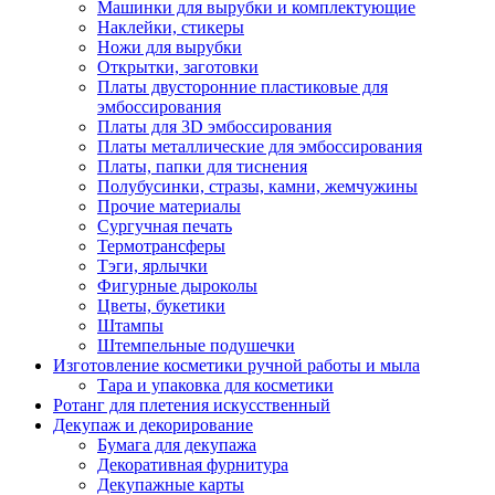
Машинки для вырубки и комплектующие
Наклейки, стикеры
Ножи для вырубки
Открытки, заготовки
Платы двусторонние пластиковые для
эмбоссирования
Платы для 3D эмбоссирования
Платы металлические для эмбоссирования
Платы, папки для тиснения
Полубусинки, стразы, камни, жемчужины
Прочие материалы
Сургучная печать
Термотрансферы
Тэги, ярлычки
Фигурные дыроколы
Цветы, букетики
Штампы
Штемпельные подушечки
Изготовление косметики ручной работы и мыла
Тара и упаковка для косметики
Ротанг для плетения искусственный
Декупаж и декорирование
Бумага для декупажа
Декоративная фурнитура
Декупажные карты