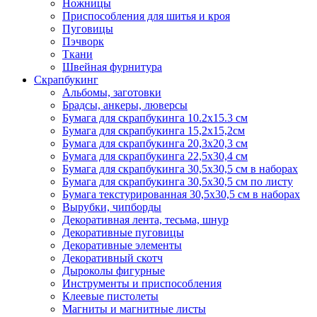
Ножницы
Приспособления для шитья и кроя
Пуговицы
Пэчворк
Ткани
Швейная фурнитура
Скрапбукинг
Альбомы, заготовки
Брадсы, анкеры, люверсы
Бумага для скрапбукинга 10.2х15.3 см
Бумага для скрапбукинга 15,2х15,2см
Бумага для скрапбукинга 20,3х20,3 см
Бумага для скрапбукинга 22,5х30,4 см
Бумага для скрапбукинга 30,5х30,5 см в наборах
Бумага для скрапбукинга 30,5х30,5 см по листу
Бумага текстурированная 30,5х30,5 см в наборах
Вырубки, чипборды
Декоративная лента, тесьма, шнур
Декоративные пуговицы
Декоративные элементы
Декоративный скотч
Дыроколы фигурные
Инструменты и приспособления
Клеевые пистолеты
Магниты и магнитные листы