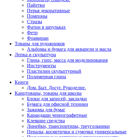
Пайетки
Перья декоративные
Помпоны
Стразы
Фатин в шпульках
Фетр
Фоамиран
Товары для художников
Альбомы и бумага для акварели и масла
Лепка и скульптура
Глина, гипс, масса для моделирования
Инструменты
Пластилин скульптурный
Полимерная глина
Книги
Дом. Быт. Досуг. Рукоделие.
Канцтовары, товары для школы
Блоки для записей, закладки
Бумага для офисной техники
Зажимы для бумаг
Карандаши чернографитные
Клеящие средства
Линейки, транспортиры, треугольники
Пеналы, косметички и сумочки универсальные