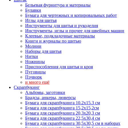
Бельевая фурнитура и материалы
Булавки
Бумага для чертежных и копировальных работ
Иглы для шитья
Инструменты для шитья и рукоделия
Инструменты, иглы и прочее для швейных машин
Клеевые, подкладочные материалы
Книги и журналы по шитью
Молнии
Наборы для шитья
Нитки
Ножницы
Приспособления для шитья и кроя
Пуговицы
Пэчворк
и много ещё
Скрапбукинг
Альбомы, заготовки
Брадсы, анкеры, люверсы
Бумага для скрапбукинга 10.2х15.3 см
Бумага для скрапбукинга 15,2х15,2см
Бумага для скрапбукинга 20,3х20,3 см
Бумага для скрапбукинга 22,5х30,4 см
Бумага для скрапбукинга 30,5х30,5 см в наборах