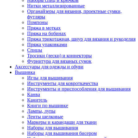
Наборы спиц и крючков
Нитки металлизированные
Органайзеры для вязания, проектные сумки,
футляры
Помпоны
Пряжа в мотках
Пряжа на бобинах
Пряжа трикотажная, шнур для вязания и рукоделия
Пряжа упаковками
Спицы
Тросики (лески) и коннекторы
Фурнитура для вязаных сумок
Аксессуары для одежды и обуви
Вышивка
Иглы для вышивания
Инструменты для ковроткачества
Инструменты и приспособления для вышивания
Канва
Канитель
Книги по вышивке
Лампы, лупы
Ленты шелковые
Маркеры и карандаши для ткани
Наборы для вышивания
Наборы для вышивания бисером