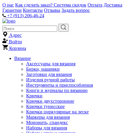
О нас
Как сделать заказ?
Система скидок
Оплата
Доставка
Гарантии
Контакты
Отзывы
Задать вопрос
+7 (913) 206-46-24
Адрес
Войти
Корзина
Вязание
Аксессуары для вязания
Бирки, нашивки
Заготовки для вязания
Изделия ручной работы
Инструменты и приспособления
Книги и журналы по вязанию
Крючки
Крючки двухсторонние
Крючки тунисские
Крючки циркулярные на леске
Маркеры для вязания
Мононить, спандекс
Наборы для вязания