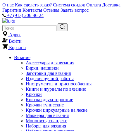
О нас
Как сделать заказ?
Система скидок
Оплата
Доставка
Гарантии
Контакты
Отзывы
Задать вопрос
+7 (913) 206-46-24
Адрес
Войти
Корзина
Вязание
Аксессуары для вязания
Бирки, нашивки
Заготовки для вязания
Изделия ручной работы
Инструменты и приспособления
Книги и журналы по вязанию
Крючки
Крючки двухсторонние
Крючки тунисские
Крючки циркулярные на леске
Маркеры для вязания
Мононить, спандекс
Наборы для вязания