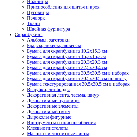
Ножницы
Приспособления для шитья и кроя
Пуговицы
Пэчворк
Ткани
Швейная фурнитура
Скрапбукинг
Альбомы, заготовки
Брадсы, анкеры, люверсы
Бумага для скрапбукинга 10.2х15.3 см
Бумага для скрапбукинга 15,2х15,2см
Бумага для скрапбукинга 20,3х20,3 см
Бумага для скрапбукинга 22,5х30,4 см
Бумага для скрапбукинга 30,5х30,5 см в наборах
Бумага для скрапбукинга 30,5х30,5 см по листу
Бумага текстурированная 30,5х30,5 см в наборах
Вырубки, чипборды
Декоративная лента, тесьма, шнур
Декоративные пуговицы
Декоративные элементы
Декоративный скотч
Дыроколы фигурные
Инструменты и приспособления
Клеевые пистолеты
Магниты и магнитные листы