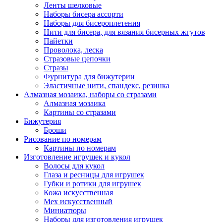
Ленты шелковые
Наборы бисера ассорти
Наборы для бисероплетения
Нити для бисера, для вязания бисерных жгутов
Пайетки
Проволока, леска
Стразовые цепочки
Стразы
Фурнитура для бижутерии
Эластичные нити, спандекс, резинка
Алмазная мозаика, наборы со стразами
Алмазная мозаика
Картины co стразами
Бижутерия
Броши
Рисование по номерам
Картины по номерам
Изготовление игрушек и кукол
Волосы для кукол
Глаза и ресницы для игрушек
Губки и ротики для игрушек
Кожа искусственная
Мех искусственный
Миниатюры
Наборы для изготовления игрушек