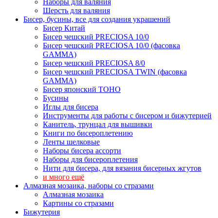
Наборы для валяния
Шерсть для валяния
Бисер, бусины, все для создания украшений
Бисер Китай
Бисер чешский PRECIOSA 10/0
Бисер чешский PRECIOSA 10/0 (фасовка
GAMMA)
Бисер чешский PRECIOSA 8/0
Бисер чешский PRECIOSA TWIN (фасовка
GAMMA)
Бисер японский TOHO
Бусины
Иглы для бисера
Инструменты для работы с бисером и бижутерией
Канитель, трунцал для вышивки
Книги по бисероплетению
Ленты шелковые
Наборы бисера ассорти
Наборы для бисероплетения
Нити для бисера, для вязания бисерных жгутов
и много ещё
Алмазная мозаика, наборы со стразами
Алмазная мозаика
Картины co стразами
Бижутерия