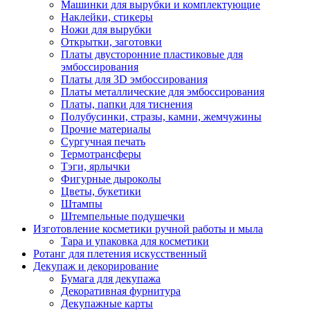
Машинки для вырубки и комплектующие
Наклейки, стикеры
Ножи для вырубки
Открытки, заготовки
Платы двусторонние пластиковые для
эмбоссирования
Платы для 3D эмбоссирования
Платы металлические для эмбоссирования
Платы, папки для тиснения
Полубусинки, стразы, камни, жемчужины
Прочие материалы
Сургучная печать
Термотрансферы
Тэги, ярлычки
Фигурные дыроколы
Цветы, букетики
Штампы
Штемпельные подушечки
Изготовление косметики ручной работы и мыла
Тара и упаковка для косметики
Ротанг для плетения искусственный
Декупаж и декорирование
Бумага для декупажа
Декоративная фурнитура
Декупажные карты