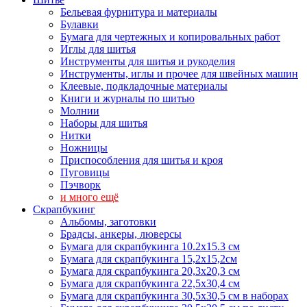
Бельевая фурнитура и материалы
Булавки
Бумага для чертежных и копировальных работ
Иглы для шитья
Инструменты для шитья и рукоделия
Инструменты, иглы и прочее для швейных машин
Клеевые, подкладочные материалы
Книги и журналы по шитью
Молнии
Наборы для шитья
Нитки
Ножницы
Приспособления для шитья и кроя
Пуговицы
Пэчворк
и много ещё
Скрапбукинг
Альбомы, заготовки
Брадсы, анкеры, люверсы
Бумага для скрапбукинга 10.2х15.3 см
Бумага для скрапбукинга 15,2х15,2см
Бумага для скрапбукинга 20,3х20,3 см
Бумага для скрапбукинга 22,5х30,4 см
Бумага для скрапбукинга 30,5х30,5 см в наборах