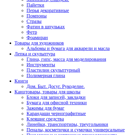
Пайетки
Перья декоративные
Помпоны
Стразы
Фатин в шпульках
Фетр
Фоамиран
Товары для художников
Альбомы и бумага для акварели и масла
Лепка и скульптура
Глина, гипс, масса для моделирования
Инструменты
Пластилин скульптурный
Полимерная глина
Книги
Дом. Быт. Досуг. Рукоделие.
Канцтовары, товары для школы
Блоки для записей, закладки
Бумага для офисной техники
Зажимы для бумаг
Карандаши чернографитные
Клеящие средства
Линейки, транспортиры, треугольники
Пеналы, косметички и сумочки универсальные