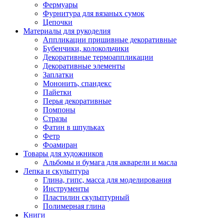
Фермуары
Фурнитура для вязаных сумок
Цепочки
Материалы для рукоделия
Аппликации пришивные декоративные
Бубенчики, колокольчики
Декоративные термоаппликации
Декоративные элементы
Заплатки
Мононить, спандекс
Пайетки
Перья декоративные
Помпоны
Стразы
Фатин в шпульках
Фетр
Фоамиран
Товары для художников
Альбомы и бумага для акварели и масла
Лепка и скульптура
Глина, гипс, масса для моделирования
Инструменты
Пластилин скульптурный
Полимерная глина
Книги