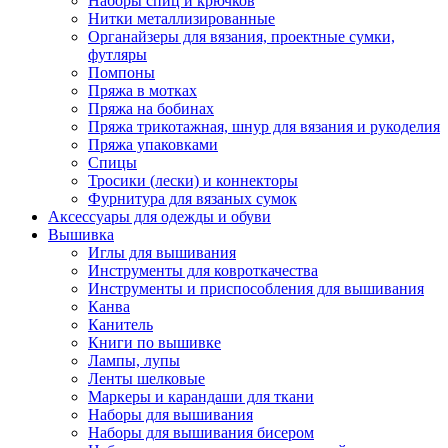
Наборы спиц и крючков
Нитки металлизированные
Органайзеры для вязания, проектные сумки,
футляры
Помпоны
Пряжа в мотках
Пряжа на бобинах
Пряжа трикотажная, шнур для вязания и рукоделия
Пряжа упаковками
Спицы
Тросики (лески) и коннекторы
Фурнитура для вязаных сумок
Аксессуары для одежды и обуви
Вышивка
Иглы для вышивания
Инструменты для ковроткачества
Инструменты и приспособления для вышивания
Канва
Канитель
Книги по вышивке
Лампы, лупы
Ленты шелковые
Маркеры и карандаши для ткани
Наборы для вышивания
Наборы для вышивания бисером