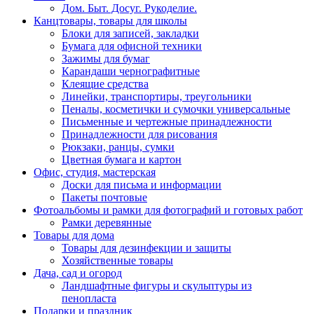
Дом. Быт. Досуг. Рукоделие.
Канцтовары, товары для школы
Блоки для записей, закладки
Бумага для офисной техники
Зажимы для бумаг
Карандаши чернографитные
Клеящие средства
Линейки, транспортиры, треугольники
Пеналы, косметички и сумочки универсальные
Письменные и чертежные принадлежности
Принадлежности для рисования
Рюкзаки, ранцы, сумки
Цветная бумага и картон
Офис, студия, мастерская
Доски для письма и информации
Пакеты почтовые
Фотоальбомы и рамки для фотографий и готовых работ
Рамки деревянные
Товары для дома
Товары для дезинфекции и защиты
Хозяйственные товары
Дача, сад и огород
Ландшафтные фигуры и скульптуры из
пенопласта
Подарки и праздник