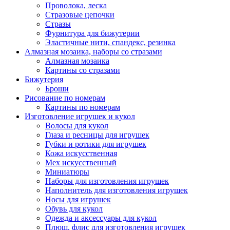
Проволока, леска
Стразовые цепочки
Стразы
Фурнитура для бижутерии
Эластичные нити, спандекс, резинка
Алмазная мозаика, наборы со стразами
Алмазная мозаика
Картины co стразами
Бижутерия
Броши
Рисование по номерам
Картины по номерам
Изготовление игрушек и кукол
Волосы для кукол
Глаза и ресницы для игрушек
Губки и ротики для игрушек
Кожа искусственная
Мех искусственный
Миниатюры
Наборы для изготовления игрушек
Наполнитель для изготовления игрушек
Носы для игрушек
Обувь для кукол
Одежда и аксессуары для кукол
Плюш, флис для изготовления игрушек