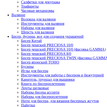
Салфетки для декупажа
Трафареты
Часовые механизмы
Валяние
Волокна для валяния
Инструменты для валяния
Наборы для валяния
Шерсть для валяния
Бисер, бусины, все для создания украшений
Бисер Китай
Бисер чешский PRECIOSA 10/0
Бисер чешский PRECIOSA 10/0 (фасовка GAMMA)
Бисер чешский PRECIOSA 8/0
Бисер чешский PRECIOSA TWIN (фасовка GAMM
Бисер японский TOHO
Бусины
Иглы для бисера
Инструменты для работы с бисером и бижутерией
Канитель, трунцал для вышивки
Книги по бисероплетению
Ленты шелковые
Наборы бисера ассорти
Наборы для бисероплетения
Нити для бисера, для вязания бисерных жгутов
Пайетки