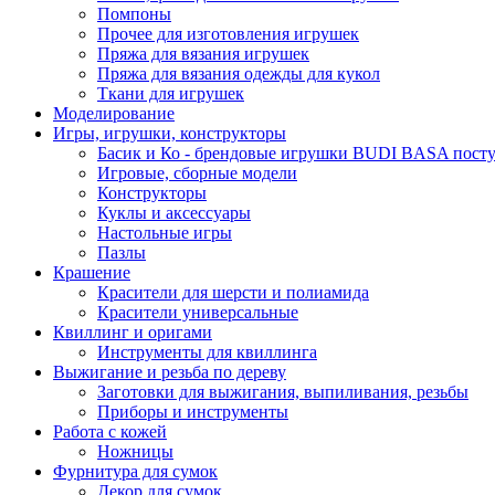
Помпоны
Прочее для изготовления игрушек
Пряжа для вязания игрушек
Пряжа для вязания одежды для кукол
Ткани для игрушек
Моделирование
Игры, игрушки, конструкторы
Басик и Ко - брендовые игрушки BUDI BASA поступ
Игровые, сборные модели
Конструкторы
Куклы и аксессуары
Настольные игры
Пазлы
Крашение
Красители для шерсти и полиамида
Красители универсальные
Квиллинг и оригами
Инструменты для квиллинга
Выжигание и резьба по дереву
Заготовки для выжигания, выпиливания, резьбы
Приборы и инструменты
Работа с кожей
Ножницы
Фурнитура для сумок
Декор для сумок