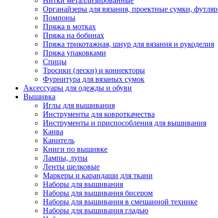
Нитки металлизированные
Органайзеры для вязания, проектные сумки, футля
Помпоны
Пряжа в мотках
Пряжа на бобинах
Пряжа трикотажная, шнур для вязания и рукоделия
Пряжа упаковками
Спицы
Тросики (лески) и коннекторы
Фурнитура для вязаных сумок
Аксессуары для одежды и обуви
Вышивка
Иглы для вышивания
Инструменты для ковроткачества
Инструменты и приспособления для вышивания
Канва
Канитель
Книги по вышивке
Лампы, лупы
Ленты шелковые
Маркеры и карандаши для ткани
Наборы для вышивания
Наборы для вышивания бисером
Наборы для вышивания в смешанной технике
Наборы для вышивания гладью