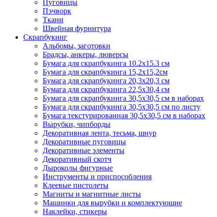
Пуговицы
Пэчворк
Ткани
Швейная фурнитура
Скрапбукинг
Альбомы, заготовки
Брадсы, анкеры, люверсы
Бумага для скрапбукинга 10.2х15.3 см
Бумага для скрапбукинга 15,2х15,2см
Бумага для скрапбукинга 20,3х20,3 см
Бумага для скрапбукинга 22,5х30,4 см
Бумага для скрапбукинга 30,5х30,5 см в наборах
Бумага для скрапбукинга 30,5х30,5 см по листу
Бумага текстурированная 30,5х30,5 см в наборах
Вырубки, чипборды
Декоративная лента, тесьма, шнур
Декоративные пуговицы
Декоративные элементы
Декоративный скотч
Дыроколы фигурные
Инструменты и приспособления
Клеевые пистолеты
Магниты и магнитные листы
Машинки для вырубки и комплектующие
Наклейки, стикеры