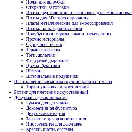
Ножи для вырубки
Открытки, заготовки
Платы двусторонние пластиковые для эмбоссирова
Платы для 3D эмбоссирования
Платы металлические для эмбоссирования
Платы, папки для тиснения
Полубусинки, стразы, камни, жемчужины
Прочие материалы
Сургучная печать
Термотрансферы
Тэги, ярлычки
Фигурные дыроколы
Цветы, букетики
Штампы
Штемпельные подушечки
Изготовление косметики ручной работы и мыла
Тара и упаковка для косметики
Ротанг для плетения искусственный
Декупаж и декорирование
Бумага для декупажа
Декоративная фурнитура
Декупажные карты
Заготовки для декорирования
Инструменты для декупажа
Краски, кисти, составы