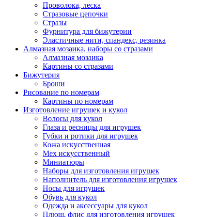
Проволока, леска
Стразовые цепочки
Стразы
Фурнитура для бижутерии
Эластичные нити, спандекс, резинка
Алмазная мозаика, наборы со стразами
Алмазная мозаика
Картины co стразами
Бижутерия
Броши
Рисование по номерам
Картины по номерам
Изготовление игрушек и кукол
Волосы для кукол
Глаза и ресницы для игрушек
Губки и ротики для игрушек
Кожа искусственная
Мех искусственный
Миниатюры
Наборы для изготовления игрушек
Наполнитель для изготовления игрушек
Носы для игрушек
Обувь для кукол
Одежда и аксессуары для кукол
Плюш, флис для изготовления игрушек