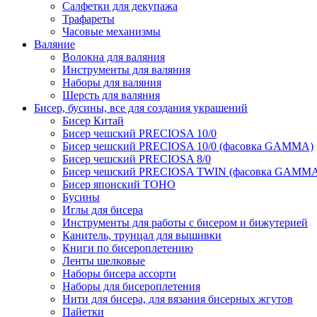
Салфетки для декупажа
Трафареты
Часовые механизмы
Валяние
Волокна для валяния
Инструменты для валяния
Наборы для валяния
Шерсть для валяния
Бисер, бусины, все для создания украшений
Бисер Китай
Бисер чешский PRECIOSA 10/0
Бисер чешский PRECIOSA 10/0 (фасовка GAMMA)
Бисер чешский PRECIOSA 8/0
Бисер чешский PRECIOSA TWIN (фасовка GAMM
Бисер японский TOHO
Бусины
Иглы для бисера
Инструменты для работы с бисером и бижутерией
Канитель, трунцал для вышивки
Книги по бисероплетению
Ленты шелковые
Наборы бисера ассорти
Наборы для бисероплетения
Нити для бисера, для вязания бисерных жгутов
Пайетки