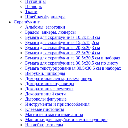
Пуговицы
Пэчворк
Ткани
Швейная фурнитура
Скрапбукинг
Альбомы, заготовки
Брадсы, анкеры, люверсы
Бумага для скрапбукинга 10.2х15.3 см
Бумага для скрапбукинга 15,2х15,2см
Бумага для скрапбукинга 20,3х20,3 см
Бумага для скрапбукинга 22,5х30,4 см
Бумага для скрапбукинга 30,5х30,5 см в наборах
Бумага для скрапбукинга 30,5х30,5 см по листу
Бумага текстурированная 30,5х30,5 см в наборах
Вырубки, чипборды
Декоративная лента, тесьма, шнур
Декоративные пуговицы
Декоративные элементы
Декоративный скотч
Дыроколы фигурные
Инструменты и приспособления
Клеевые пистолеты
Магниты и магнитные листы
Машинки для вырубки и комплектующие
Наклейки, стикеры