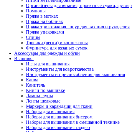
Нитки металлизированные
Органайзеры для вязания, проектные сумки, футля
Помпоны
Пряжа в мотках
Пряжа на бобинах
Пряжа трикотажная, шнур для вязания и рукоделия
Пряжа упаковками
Спицы
Тросики (лески) и коннекторы
Фурнитура для вязаных сумок
Аксессуары для одежды и обуви
Вышивка
Иглы для вышивания
Инструменты для ковроткачества
Инструменты и приспособления для вышивания
Канва
Канитель
Книги по вышивке
Лампы, лупы
Ленты шелковые
Маркеры и карандаши для ткани
Наборы для вышивания
Наборы для вышивания бисером
Наборы для вышивания в смешанной технике
Наборы для вышивания гладью