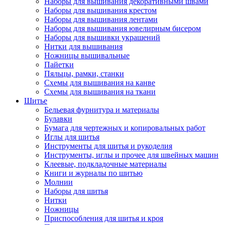
Наборы для вышивания декоративными швами
Наборы для вышивания крестом
Наборы для вышивания лентами
Наборы для вышивания ювелирным бисером
Наборы для вышивки украшений
Нитки для вышивания
Ножницы вышивальные
Пайетки
Пяльцы, рамки, станки
Схемы для вышивания на канве
Схемы для вышивания на ткани
Шитье
Бельевая фурнитура и материалы
Булавки
Бумага для чертежных и копировальных работ
Иглы для шитья
Инструменты для шитья и рукоделия
Инструменты, иглы и прочее для швейных машин
Клеевые, подкладочные материалы
Книги и журналы по шитью
Молнии
Наборы для шитья
Нитки
Ножницы
Приспособления для шитья и кроя