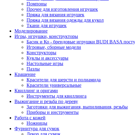
Помпоны
Прочее для изготовления игрушек
Пряжа для вязания игрушек
Пряжа для вязания одежды для кукол
Ткани для игрушек
Моделирование
Игры, игрушки, конструкторы
Басик и Ко - брендовые игрушки BUDI BASA поступ
Игровые, сборные модели
Конструкторы
Куклы и аксессуары
Настольные игры
Пазлы
Крашение
Красители для шерсти и полиамида
Красители универсальные
Квиллинг и оригами
Инструменты для квиллинга
Выжигание и резьба по дереву
Заготовки для выжигания, выпиливания, резьбы
Приборы и инструменты
Работа с кожей
Ножницы
Фурнитура для сумок
Декор для сумок