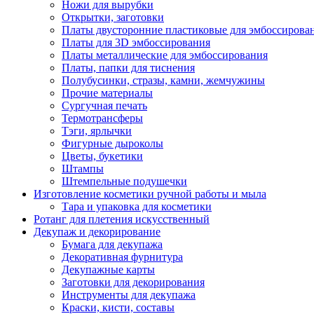
Ножи для вырубки
Открытки, заготовки
Платы двусторонние пластиковые для эмбоссирова
Платы для 3D эмбоссирования
Платы металлические для эмбоссирования
Платы, папки для тиснения
Полубусинки, стразы, камни, жемчужины
Прочие материалы
Сургучная печать
Термотрансферы
Тэги, ярлычки
Фигурные дыроколы
Цветы, букетики
Штампы
Штемпельные подушечки
Изготовление косметики ручной работы и мыла
Тара и упаковка для косметики
Ротанг для плетения искусственный
Декупаж и декорирование
Бумага для декупажа
Декоративная фурнитура
Декупажные карты
Заготовки для декорирования
Инструменты для декупажа
Краски, кисти, составы