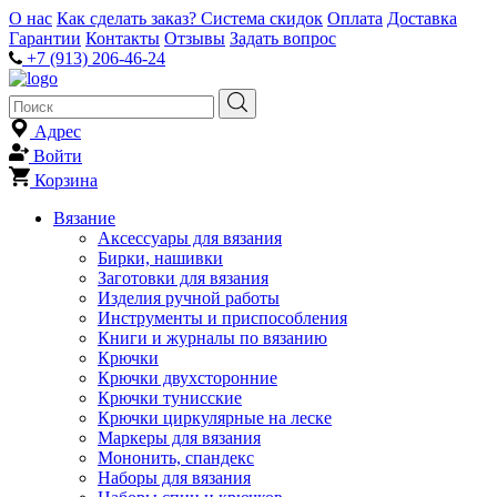
О нас
Как сделать заказ?
Система скидок
Оплата
Доставка
Гарантии
Контакты
Отзывы
Задать вопрос
+7 (913) 206-46-24
Адрес
Войти
Корзина
Вязание
Аксессуары для вязания
Бирки, нашивки
Заготовки для вязания
Изделия ручной работы
Инструменты и приспособления
Книги и журналы по вязанию
Крючки
Крючки двухсторонние
Крючки тунисские
Крючки циркулярные на леске
Маркеры для вязания
Мононить, спандекс
Наборы для вязания