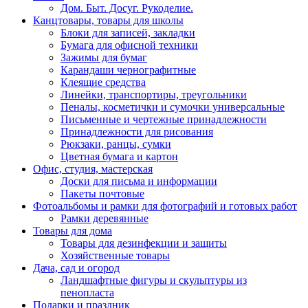
Дом. Быт. Досуг. Рукоделие.
Канцтовары, товары для школы
Блоки для записей, закладки
Бумага для офисной техники
Зажимы для бумаг
Карандаши чернографитные
Клеящие средства
Линейки, транспортиры, треугольники
Пеналы, косметички и сумочки универсальные
Письменные и чертежные принадлежности
Принадлежности для рисования
Рюкзаки, ранцы, сумки
Цветная бумага и картон
Офис, студия, мастерская
Доски для письма и информации
Пакеты почтовые
Фотоальбомы и рамки для фотографий и готовых работ
Рамки деревянные
Товары для дома
Товары для дезинфекции и защиты
Хозяйственные товары
Дача, сад и огород
Ландшафтные фигуры и скульптуры из
пенопласта
Подарки и праздник