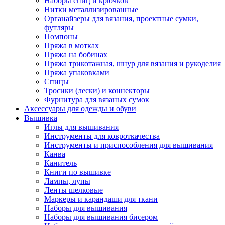
Наборы спиц и крючков
Нитки металлизированные
Органайзеры для вязания, проектные сумки,
футляры
Помпоны
Пряжа в мотках
Пряжа на бобинах
Пряжа трикотажная, шнур для вязания и рукоделия
Пряжа упаковками
Спицы
Тросики (лески) и коннекторы
Фурнитура для вязаных сумок
Аксессуары для одежды и обуви
Вышивка
Иглы для вышивания
Инструменты для ковроткачества
Инструменты и приспособления для вышивания
Канва
Канитель
Книги по вышивке
Лампы, лупы
Ленты шелковые
Маркеры и карандаши для ткани
Наборы для вышивания
Наборы для вышивания бисером