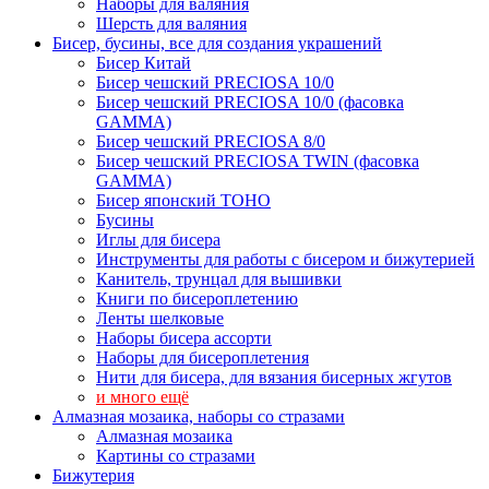
Наборы для валяния
Шерсть для валяния
Бисер, бусины, все для создания украшений
Бисер Китай
Бисер чешский PRECIOSA 10/0
Бисер чешский PRECIOSA 10/0 (фасовка
GAMMA)
Бисер чешский PRECIOSA 8/0
Бисер чешский PRECIOSA TWIN (фасовка
GAMMA)
Бисер японский TOHO
Бусины
Иглы для бисера
Инструменты для работы с бисером и бижутерией
Канитель, трунцал для вышивки
Книги по бисероплетению
Ленты шелковые
Наборы бисера ассорти
Наборы для бисероплетения
Нити для бисера, для вязания бисерных жгутов
и много ещё
Алмазная мозаика, наборы со стразами
Алмазная мозаика
Картины co стразами
Бижутерия