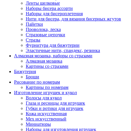
Ленты шелковые
Наборы бисера ассорти
Наборы для бисероплетения
Нити для бисера, для вязания бисерных жгутов
Пайетки
Проволока, леска
Стразовые цепочки
Стразы
Фурнитура для бижутерии
Эластичные нити, спандекс, резинка
Алмазная мозаика, наборы со стразами
Алмазная мозаика
Картины co стразами
Бижутерия
Броши
Рисование по номерам
Картины по номерам
Изготовление игрушек и кукол
Волосы для кукол
Глаза и ресницы для игрушек
Губки и ротики для игрушек
Кожа искусственная
Мех искусственный
Миниатюры
Наборы для изготовления игрушек