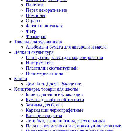
Пайетки
Перья декоративные
Помпоны
Стразы
Фатин в шпульках
Фетр
Фоамиран
Товары для художников
Альбомы и бумага для акварели и масла
Лепка и скульптура
Глина, гипс, масса для моделирования
Инструменты
Пластилин скульптурный
Полимерная глина
Книги
Дом. Быт. Досуг. Рукоделие.
Канцтовары, товары для школы
Блоки для записей, закладки
Бумага для офисной техники
Зажимы для бумаг
Карандаши чернографитные
Клеящие средства
Линейки, транспортиры, треугольники
Пеналы, косметички и сумочки универсальные