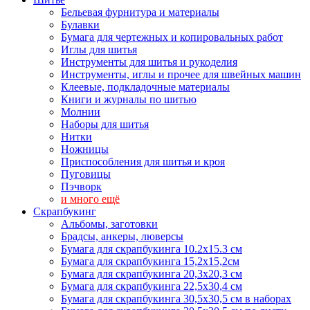
Бельевая фурнитура и материалы
Булавки
Бумага для чертежных и копировальных работ
Иглы для шитья
Инструменты для шитья и рукоделия
Инструменты, иглы и прочее для швейных машин
Клеевые, подкладочные материалы
Книги и журналы по шитью
Молнии
Наборы для шитья
Нитки
Ножницы
Приспособления для шитья и кроя
Пуговицы
Пэчворк
и много ещё
Скрапбукинг
Альбомы, заготовки
Брадсы, анкеры, люверсы
Бумага для скрапбукинга 10.2х15.3 см
Бумага для скрапбукинга 15,2х15,2см
Бумага для скрапбукинга 20,3х20,3 см
Бумага для скрапбукинга 22,5х30,4 см
Бумага для скрапбукинга 30,5х30,5 см в наборах