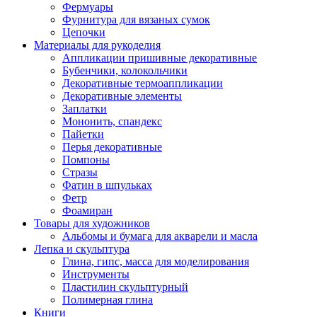
Фермуары
Фурнитура для вязаных сумок
Цепочки
Материалы для рукоделия
Аппликации пришивные декоративные
Бубенчики, колокольчики
Декоративные термоаппликации
Декоративные элементы
Заплатки
Мононить, спандекс
Пайетки
Перья декоративные
Помпоны
Стразы
Фатин в шпульках
Фетр
Фоамиран
Товары для художников
Альбомы и бумага для акварели и масла
Лепка и скульптура
Глина, гипс, масса для моделирования
Инструменты
Пластилин скульптурный
Полимерная глина
Книги