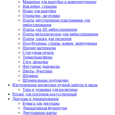
Машинки для вырубки и комплектующие
Наклейки, стикеры
Ножи для вырубки
Открытки, заготовки
Платы двусторонние пластиковые для
эмбоссирования
Платы для 3D эмбоссирования
Платы металлические для эмбоссирования
Платы, папки для тиснения
Полубусинки, стразы, камни, жемчужины
Прочие материалы
Сургучная печать
Термотрансферы
Тэги, ярлычки
Фигурные дыроколы
Цветы, букетики
Штампы
Штемпельные подушечки
Изготовление косметики ручной работы и мыла
Тара и упаковка для косметики
Ротанг для плетения искусственный
Декупаж и декорирование
Бумага для декупажа
Декоративная фурнитура
Декупажные карты