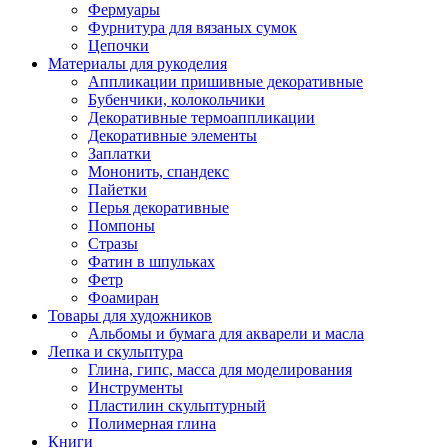
Фермуары
Фурнитура для вязаных сумок
Цепочки
Материалы для рукоделия
Аппликации пришивные декоративные
Бубенчики, колокольчики
Декоративные термоаппликации
Декоративные элементы
Заплатки
Мононить, спандекс
Пайетки
Перья декоративные
Помпоны
Стразы
Фатин в шпульках
Фетр
Фоамиран
Товары для художников
Альбомы и бумага для акварели и масла
Лепка и скульптура
Глина, гипс, масса для моделирования
Инструменты
Пластилин скульптурный
Полимерная глина
Книги