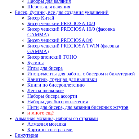
Наборы для валяния
Шерсть для валяния
Бисер, бусины, все для создания украшений
Бисер Китай
Бисер чешский PRECIOSA 10/0
Бисер чешский PRECIOSA 10/0 (фасовка
GAMMA)
Бисер чешский PRECIOSA 8/0
Бисер чешский PRECIOSA TWIN (фасовка
GAMMA)
Бисер японский TOHO
Бусины
Иглы для бисера
Инструменты для работы с бисером и бижутерией
Канитель, трунцал для вышивки
Книги по бисероплетению
Ленты шелковые
Наборы бисера ассорти
Наборы для бисероплетения
Нити для бисера, для вязания бисерных жгутов
и много ещё
Алмазная мозаика, наборы со стразами
Алмазная мозаика
Картины co стразами
Бижутерия