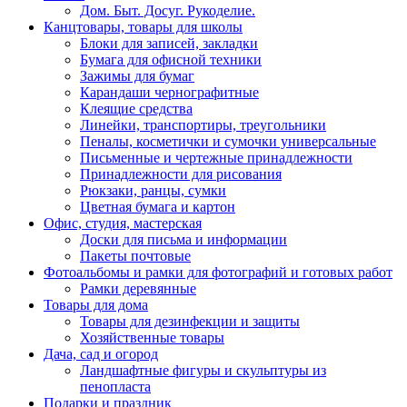
Дом. Быт. Досуг. Рукоделие.
Канцтовары, товары для школы
Блоки для записей, закладки
Бумага для офисной техники
Зажимы для бумаг
Карандаши чернографитные
Клеящие средства
Линейки, транспортиры, треугольники
Пеналы, косметички и сумочки универсальные
Письменные и чертежные принадлежности
Принадлежности для рисования
Рюкзаки, ранцы, сумки
Цветная бумага и картон
Офис, студия, мастерская
Доски для письма и информации
Пакеты почтовые
Фотоальбомы и рамки для фотографий и готовых работ
Рамки деревянные
Товары для дома
Товары для дезинфекции и защиты
Хозяйственные товары
Дача, сад и огород
Ландшафтные фигуры и скульптуры из
пенопласта
Подарки и праздник