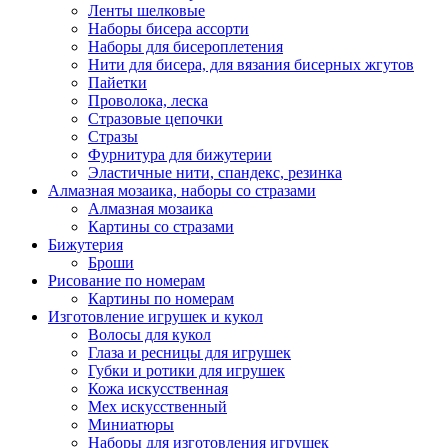
Ленты шелковые
Наборы бисера ассорти
Наборы для бисероплетения
Нити для бисера, для вязания бисерных жгутов
Пайетки
Проволока, леска
Стразовые цепочки
Стразы
Фурнитура для бижутерии
Эластичные нити, спандекс, резинка
Алмазная мозаика, наборы со стразами
Алмазная мозаика
Картины co стразами
Бижутерия
Броши
Рисование по номерам
Картины по номерам
Изготовление игрушек и кукол
Волосы для кукол
Глаза и ресницы для игрушек
Губки и ротики для игрушек
Кожа искусственная
Мех искусственный
Миниатюры
Наборы для изготовления игрушек