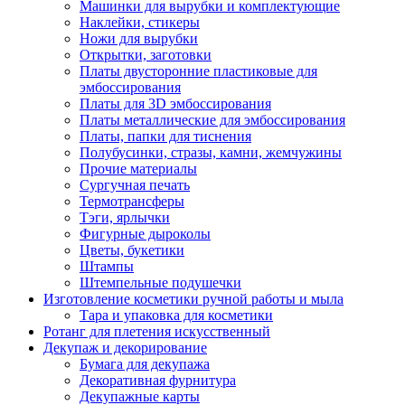
Машинки для вырубки и комплектующие
Наклейки, стикеры
Ножи для вырубки
Открытки, заготовки
Платы двусторонние пластиковые для
эмбоссирования
Платы для 3D эмбоссирования
Платы металлические для эмбоссирования
Платы, папки для тиснения
Полубусинки, стразы, камни, жемчужины
Прочие материалы
Сургучная печать
Термотрансферы
Тэги, ярлычки
Фигурные дыроколы
Цветы, букетики
Штампы
Штемпельные подушечки
Изготовление косметики ручной работы и мыла
Тара и упаковка для косметики
Ротанг для плетения искусственный
Декупаж и декорирование
Бумага для декупажа
Декоративная фурнитура
Декупажные карты