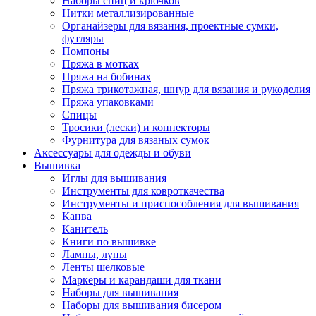
Наборы спиц и крючков
Нитки металлизированные
Органайзеры для вязания, проектные сумки,
футляры
Помпоны
Пряжа в мотках
Пряжа на бобинах
Пряжа трикотажная, шнур для вязания и рукоделия
Пряжа упаковками
Спицы
Тросики (лески) и коннекторы
Фурнитура для вязаных сумок
Аксессуары для одежды и обуви
Вышивка
Иглы для вышивания
Инструменты для ковроткачества
Инструменты и приспособления для вышивания
Канва
Канитель
Книги по вышивке
Лампы, лупы
Ленты шелковые
Маркеры и карандаши для ткани
Наборы для вышивания
Наборы для вышивания бисером