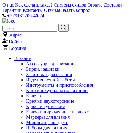
О нас
Как сделать заказ?
Система скидок
Оплата
Доставка
Гарантии
Контакты
Отзывы
Задать вопрос
+7 (913) 206-46-24
Адрес
Войти
Корзина
Вязание
Аксессуары для вязания
Бирки, нашивки
Заготовки для вязания
Изделия ручной работы
Инструменты и приспособления
Книги и журналы по вязанию
Крючки
Крючки двухсторонние
Крючки тунисские
Крючки циркулярные на леске
Маркеры для вязания
Мононить, спандекс
Наборы для вязания