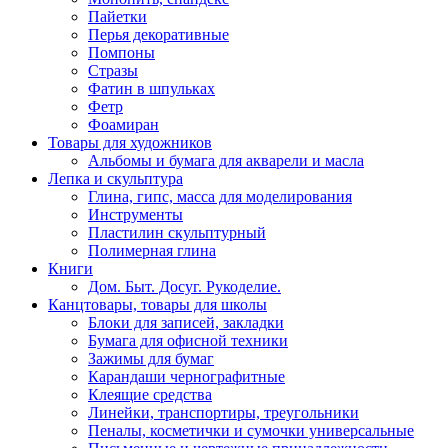
Пайетки
Перья декоративные
Помпоны
Стразы
Фатин в шпульках
Фетр
Фоамиран
Товары для художников
Альбомы и бумага для акварели и масла
Лепка и скульптура
Глина, гипс, масса для моделирования
Инструменты
Пластилин скульптурный
Полимерная глина
Книги
Дом. Быт. Досуг. Рукоделие.
Канцтовары, товары для школы
Блоки для записей, закладки
Бумага для офисной техники
Зажимы для бумаг
Карандаши чернографитные
Клеящие средства
Линейки, транспортиры, треугольники
Пеналы, косметички и сумочки универсальные