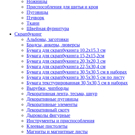
Ножницы
Приспособления для шитья и кроя
Пуговицы
Пэчворк
Ткани
Швейная фурнитура
Скрапбукинг
Альбомы, заготовки
Брадсы, анкеры, люверсы
Бумага для скрапбукинга 10.2х15.3 см
Бумага для скрапбукинга 15,2х15,2см
Бумага для скрапбукинга 20,3х20,3 см
Бумага для скрапбукинга 22,5х30,4 см
Бумага для скрапбукинга 30,5х30,5 см в наборах
Бумага для скрапбукинга 30,5х30,5 см по листу
Бумага текстурированная 30,5х30,5 см в наборах
Вырубки, чипборды
Декоративная лента, тесьма, шнур
Декоративные пуговицы
Декоративные элементы
Декоративный скотч
Дыроколы фигурные
Инструменты и приспособления
Клеевые пистолеты
Магниты и магнитные листы