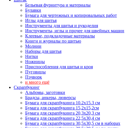
Бельевая фурнитура и материалы
Булавки
Бумага для чертежных и копировальных работ
Иглы для шитья
Инструменты для шитья и рукоделия
Инструменты, иглы и прочее для швейных машин
Клеевые, подкладочные материалы
Книги и журналы по шитью
Молнии
Наборы для шитья
Нитки
Ножницы
Приспособления для шитья и кроя
Пуговицы
Пэчворк
и много ещё
Скрапбукинг
Альбомы, заготовки
Брадсы, анкеры, люверсы
Бумага для скрапбукинга 10.2х15.3 см
Бумага для скрапбукинга 15,2х15,2см
Бумага для скрапбукинга 20,3х20,3 см
Бумага для скрапбукинга 22,5х30,4 см
Бумага для скрапбукинга 30,5х30,5 см в наборах