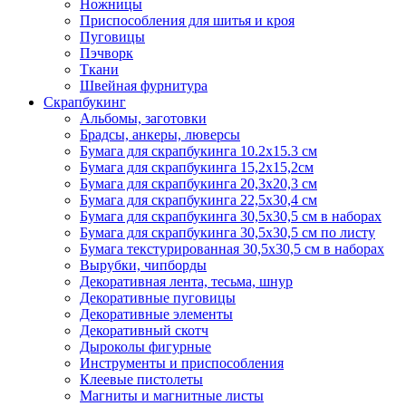
Ножницы
Приспособления для шитья и кроя
Пуговицы
Пэчворк
Ткани
Швейная фурнитура
Скрапбукинг
Альбомы, заготовки
Брадсы, анкеры, люверсы
Бумага для скрапбукинга 10.2х15.3 см
Бумага для скрапбукинга 15,2х15,2см
Бумага для скрапбукинга 20,3х20,3 см
Бумага для скрапбукинга 22,5х30,4 см
Бумага для скрапбукинга 30,5х30,5 см в наборах
Бумага для скрапбукинга 30,5х30,5 см по листу
Бумага текстурированная 30,5х30,5 см в наборах
Вырубки, чипборды
Декоративная лента, тесьма, шнур
Декоративные пуговицы
Декоративные элементы
Декоративный скотч
Дыроколы фигурные
Инструменты и приспособления
Клеевые пистолеты
Магниты и магнитные листы