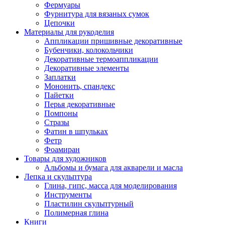
Фермуары
Фурнитура для вязаных сумок
Цепочки
Материалы для рукоделия
Аппликации пришивные декоративные
Бубенчики, колокольчики
Декоративные термоаппликации
Декоративные элементы
Заплатки
Мононить, спандекс
Пайетки
Перья декоративные
Помпоны
Стразы
Фатин в шпульках
Фетр
Фоамиран
Товары для художников
Альбомы и бумага для акварели и масла
Лепка и скульптура
Глина, гипс, масса для моделирования
Инструменты
Пластилин скульптурный
Полимерная глина
Книги