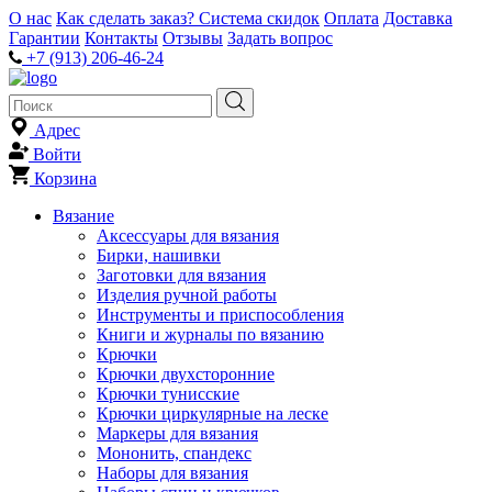
О нас
Как сделать заказ?
Система скидок
Оплата
Доставка
Гарантии
Контакты
Отзывы
Задать вопрос
+7 (913) 206-46-24
Адрес
Войти
Корзина
Вязание
Аксессуары для вязания
Бирки, нашивки
Заготовки для вязания
Изделия ручной работы
Инструменты и приспособления
Книги и журналы по вязанию
Крючки
Крючки двухсторонние
Крючки тунисские
Крючки циркулярные на леске
Маркеры для вязания
Мононить, спандекс
Наборы для вязания