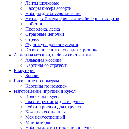
Ленты шелковые
Наборы бисера ассорти
Наборы для бисероплетения
Нити для бисера, для вязания бисерных жгутов
Пайетки
Проволока, леска
Стразовые цепочки
Стразы
Фурнитура для бижутерии
Эластичные нити, спандекс, резинка
Алмазная мозаика, наборы со стразами
Алмазная мозаика
Картины co стразами
Бижутерия
Броши
Рисование по номерам
Картины по номерам
Изготовление игрушек и кукол
Волосы для кукол
Глаза и ресницы для игрушек
Губки и ротики для игрушек
Кожа искусственная
Мех искусственный
Миниатюры
Наборы для изготовления игрушек