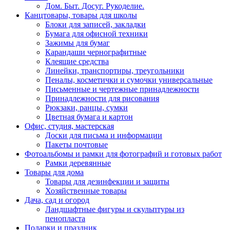
Дом. Быт. Досуг. Рукоделие.
Канцтовары, товары для школы
Блоки для записей, закладки
Бумага для офисной техники
Зажимы для бумаг
Карандаши чернографитные
Клеящие средства
Линейки, транспортиры, треугольники
Пеналы, косметички и сумочки универсальные
Письменные и чертежные принадлежности
Принадлежности для рисования
Рюкзаки, ранцы, сумки
Цветная бумага и картон
Офис, студия, мастерская
Доски для письма и информации
Пакеты почтовые
Фотоальбомы и рамки для фотографий и готовых работ
Рамки деревянные
Товары для дома
Товары для дезинфекции и защиты
Хозяйственные товары
Дача, сад и огород
Ландшафтные фигуры и скульптуры из
пенопласта
Подарки и праздник