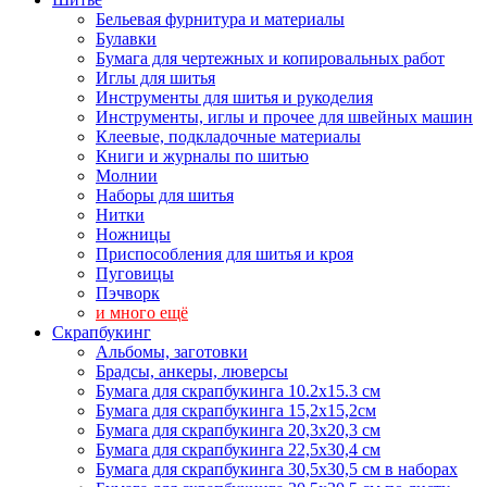
Бельевая фурнитура и материалы
Булавки
Бумага для чертежных и копировальных работ
Иглы для шитья
Инструменты для шитья и рукоделия
Инструменты, иглы и прочее для швейных машин
Клеевые, подкладочные материалы
Книги и журналы по шитью
Молнии
Наборы для шитья
Нитки
Ножницы
Приспособления для шитья и кроя
Пуговицы
Пэчворк
и много ещё
Скрапбукинг
Альбомы, заготовки
Брадсы, анкеры, люверсы
Бумага для скрапбукинга 10.2х15.3 см
Бумага для скрапбукинга 15,2х15,2см
Бумага для скрапбукинга 20,3х20,3 см
Бумага для скрапбукинга 22,5х30,4 см
Бумага для скрапбукинга 30,5х30,5 см в наборах