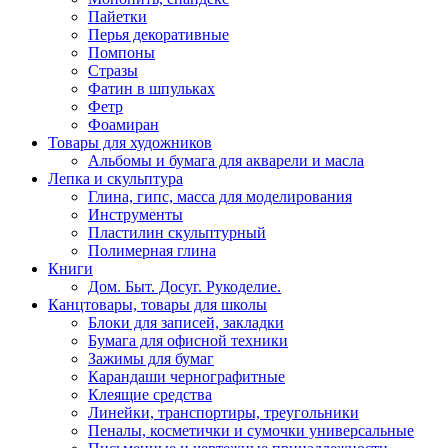
Пайетки
Перья декоративные
Помпоны
Стразы
Фатин в шпульках
Фетр
Фоамиран
Товары для художников
Альбомы и бумага для акварели и масла
Лепка и скульптура
Глина, гипс, масса для моделирования
Инструменты
Пластилин скульптурный
Полимерная глина
Книги
Дом. Быт. Досуг. Рукоделие.
Канцтовары, товары для школы
Блоки для записей, закладки
Бумага для офисной техники
Зажимы для бумаг
Карандаши чернографитные
Клеящие средства
Линейки, транспортиры, треугольники
Пеналы, косметички и сумочки универсальные