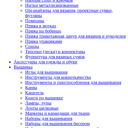
Наборы спиц и крючков
Нитки металлизированные
Органайзеры для вязания, проектные сумки,
футляры
Помпоны
Пряжа в мотках
Пряжа на бобинах
Пряжа трикотажная, шнур для вязания и рукоделия
Пряжа упаковками
Спицы
Тросики (лески) и коннекторы
Фурнитура для вязаных сумок
Аксессуары для одежды и обуви
Вышивка
Иглы для вышивания
Инструменты для ковроткачества
Инструменты и приспособления для вышивания
Канва
Канитель
Книги по вышивке
Лампы, лупы
Ленты шелковые
Маркеры и карандаши для ткани
Наборы для вышивания
Наборы для вышивания бисером