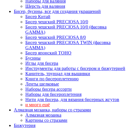
Наборы для валяния
Шерсть для валяния
Бисер, бусины, все для создания украшений
Бисер Китай
Бисер чешский PRECIOSA 10/0
Бисер чешский PRECIOSA 10/0 (фасовка
GAMMA)
Бисер чешский PRECIOSA 8/0
Бисер чешский PRECIOSA TWIN (фасовка
GAMMA)
Бисер японский TOHO
Бусины
Иглы для бисера
Инструменты для работы с бисером и бижутерией
Канитель, трунцал для вышивки
Книги по бисероплетению
Ленты шелковые
Наборы бисера ассорти
Наборы для бисероплетения
Нити для бисера, для вязания бисерных жгутов
и много ещё
Алмазная мозаика, наборы со стразами
Алмазная мозаика
Картины co стразами
Бижутерия