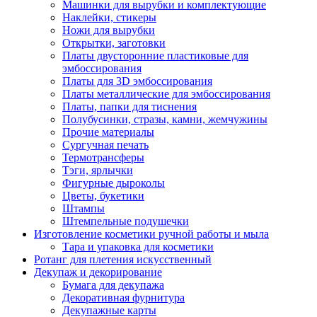
Машинки для вырубки и комплектующие
Наклейки, стикеры
Ножи для вырубки
Открытки, заготовки
Платы двусторонние пластиковые для
эмбоссирования
Платы для 3D эмбоссирования
Платы металлические для эмбоссирования
Платы, папки для тиснения
Полубусинки, стразы, камни, жемчужины
Прочие материалы
Сургучная печать
Термотрансферы
Тэги, ярлычки
Фигурные дыроколы
Цветы, букетики
Штампы
Штемпельные подушечки
Изготовление косметики ручной работы и мыла
Тара и упаковка для косметики
Ротанг для плетения искусственный
Декупаж и декорирование
Бумага для декупажа
Декоративная фурнитура
Декупажные карты