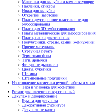
Машинки для вырубки и комплектующие
Наклейки, стикеры
Ножи для вырубки
Открытки, заготовки
Платы двусторонние пластиковые для
эмбоссирования
Платы для 3D эмбоссирования
Платы металлические для эмбоссирования
Платы, папки для тиснения
Полубусинки, стразы, камни, жемчужины
Прочие материалы
Сургучная печать
Термотрансферы
Тэги, ярлычки
Фигурные дыроколы
Цветы, букетики
Штампы
Штемпельные подушечки
Изготовление косметики ручной работы и мыла
Тара и упаковка для косметики
Ротанг для плетения искусственный
Декупаж и декорирование
Бумага для декупажа
Декоративная фурнитура
Декупажные карты