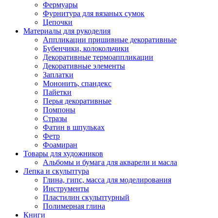
Фермуары
Фурнитура для вязаных сумок
Цепочки
Материалы для рукоделия
Аппликации пришивные декоративные
Бубенчики, колокольчики
Декоративные термоаппликации
Декоративные элементы
Заплатки
Мононить, спандекс
Пайетки
Перья декоративные
Помпоны
Стразы
Фатин в шпульках
Фетр
Фоамиран
Товары для художников
Альбомы и бумага для акварели и масла
Лепка и скульптура
Глина, гипс, масса для моделирования
Инструменты
Пластилин скульптурный
Полимерная глина
Книги