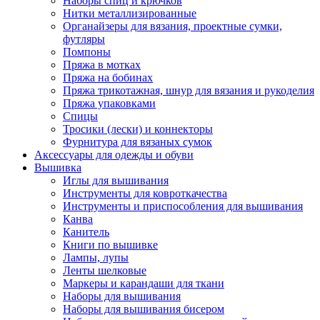
Наборы спиц и крючков
Нитки металлизированные
Органайзеры для вязания, проектные сумки,
футляры
Помпоны
Пряжа в мотках
Пряжа на бобинах
Пряжа трикотажная, шнур для вязания и рукоделия
Пряжа упаковками
Спицы
Тросики (лески) и коннекторы
Фурнитура для вязаных сумок
Аксессуары для одежды и обуви
Вышивка
Иглы для вышивания
Инструменты для ковроткачества
Инструменты и приспособления для вышивания
Канва
Канитель
Книги по вышивке
Лампы, лупы
Ленты шелковые
Маркеры и карандаши для ткани
Наборы для вышивания
Наборы для вышивания бисером