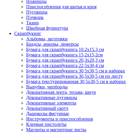
Ножницы
Приспособления для шитья и кроя
Пуговицы
Пэчворк
Ткани
Швейная фурнитура
Скрапбукинг
Альбомы, заготовки
Брадсы, анкеры, люверсы
Бумага для скрапбукинга 10.2х15.3 см
Бумага для скрапбукинга 15,2х15,2см
Бумага для скрапбукинга 20,3х20,3 см
Бумага для скрапбукинга 22,5х30,4 см
Бумага для скрапбукинга 30,5х30,5 см в наборах
Бумага для скрапбукинга 30,5х30,5 см по листу
Бумага текстурированная 30,5х30,5 см в наборах
Вырубки, чипборды
Декоративная лента, тесьма, шнур
Декоративные пуговицы
Декоративные элементы
Декоративный скотч
Дыроколы фигурные
Инструменты и приспособления
Клеевые пистолеты
Магниты и магнитные листы