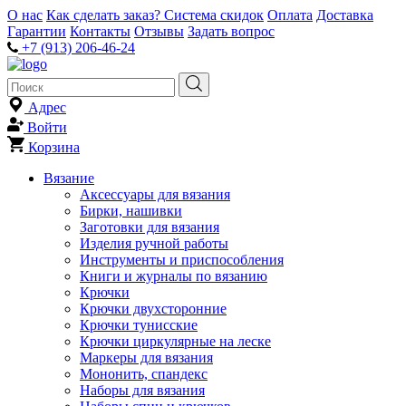
О нас
Как сделать заказ?
Система скидок
Оплата
Доставка
Гарантии
Контакты
Отзывы
Задать вопрос
+7 (913) 206-46-24
Адрес
Войти
Корзина
Вязание
Аксессуары для вязания
Бирки, нашивки
Заготовки для вязания
Изделия ручной работы
Инструменты и приспособления
Книги и журналы по вязанию
Крючки
Крючки двухсторонние
Крючки тунисские
Крючки циркулярные на леске
Маркеры для вязания
Мононить, спандекс
Наборы для вязания