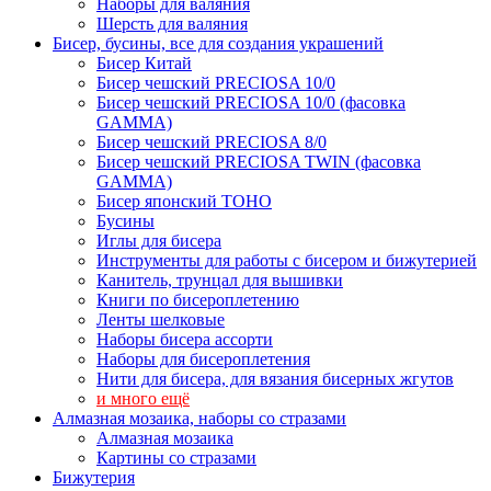
Наборы для валяния
Шерсть для валяния
Бисер, бусины, все для создания украшений
Бисер Китай
Бисер чешский PRECIOSA 10/0
Бисер чешский PRECIOSA 10/0 (фасовка
GAMMA)
Бисер чешский PRECIOSA 8/0
Бисер чешский PRECIOSA TWIN (фасовка
GAMMA)
Бисер японский TOHO
Бусины
Иглы для бисера
Инструменты для работы с бисером и бижутерией
Канитель, трунцал для вышивки
Книги по бисероплетению
Ленты шелковые
Наборы бисера ассорти
Наборы для бисероплетения
Нити для бисера, для вязания бисерных жгутов
и много ещё
Алмазная мозаика, наборы со стразами
Алмазная мозаика
Картины co стразами
Бижутерия