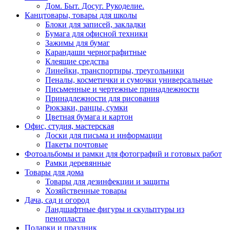
Дом. Быт. Досуг. Рукоделие.
Канцтовары, товары для школы
Блоки для записей, закладки
Бумага для офисной техники
Зажимы для бумаг
Карандаши чернографитные
Клеящие средства
Линейки, транспортиры, треугольники
Пеналы, косметички и сумочки универсальные
Письменные и чертежные принадлежности
Принадлежности для рисования
Рюкзаки, ранцы, сумки
Цветная бумага и картон
Офис, студия, мастерская
Доски для письма и информации
Пакеты почтовые
Фотоальбомы и рамки для фотографий и готовых работ
Рамки деревянные
Товары для дома
Товары для дезинфекции и защиты
Хозяйственные товары
Дача, сад и огород
Ландшафтные фигуры и скульптуры из
пенопласта
Подарки и праздник