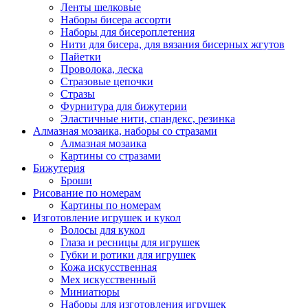
Ленты шелковые
Наборы бисера ассорти
Наборы для бисероплетения
Нити для бисера, для вязания бисерных жгутов
Пайетки
Проволока, леска
Стразовые цепочки
Стразы
Фурнитура для бижутерии
Эластичные нити, спандекс, резинка
Алмазная мозаика, наборы со стразами
Алмазная мозаика
Картины co стразами
Бижутерия
Броши
Рисование по номерам
Картины по номерам
Изготовление игрушек и кукол
Волосы для кукол
Глаза и ресницы для игрушек
Губки и ротики для игрушек
Кожа искусственная
Мех искусственный
Миниатюры
Наборы для изготовления игрушек