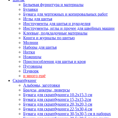
Бельевая фурнитура и материалы
Булавки
Бумага для чертежных и копировальных работ
Иглы для шитья
Инструменты для шитья и рукоделия
Инструменты, иглы и прочее для швейных машин
Клеевые, подкладочные материалы
Книги и журналы по шитью
Молнии
Наборы для шитья
Нитки
Ножницы
Приспособления для шитья и кроя
Пуговицы
Пэчворк
и много ещё
Скрапбукинг
Альбомы, заготовки
Брадсы, анкеры, люверсы
Бумага для скрапбукинга 10.2х15.3 см
Бумага для скрапбукинга 15,2х15,2см
Бумага для скрапбукинга 20,3х20,3 см
Бумага для скрапбукинга 22,5х30,4 см
Бумага для скрапбукинга 30,5х30,5 см в наборах