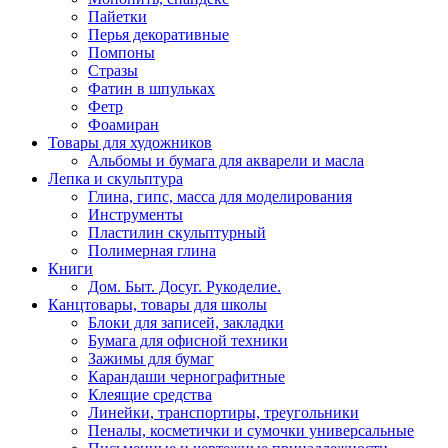
Пайетки
Перья декоративные
Помпоны
Стразы
Фатин в шпульках
Фетр
Фоамиран
Товары для художников
Альбомы и бумага для акварели и масла
Лепка и скульптура
Глина, гипс, масса для моделирования
Инструменты
Пластилин скульптурный
Полимерная глина
Книги
Дом. Быт. Досуг. Рукоделие.
Канцтовары, товары для школы
Блоки для записей, закладки
Бумага для офисной техники
Зажимы для бумаг
Карандаши чернографитные
Клеящие средства
Линейки, транспортиры, треугольники
Пеналы, косметички и сумочки универсальные