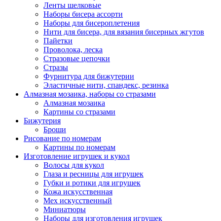
Ленты шелковые
Наборы бисера ассорти
Наборы для бисероплетения
Нити для бисера, для вязания бисерных жгутов
Пайетки
Проволока, леска
Стразовые цепочки
Стразы
Фурнитура для бижутерии
Эластичные нити, спандекс, резинка
Алмазная мозаика, наборы со стразами
Алмазная мозаика
Картины co стразами
Бижутерия
Броши
Рисование по номерам
Картины по номерам
Изготовление игрушек и кукол
Волосы для кукол
Глаза и ресницы для игрушек
Губки и ротики для игрушек
Кожа искусственная
Мех искусственный
Миниатюры
Наборы для изготовления игрушек