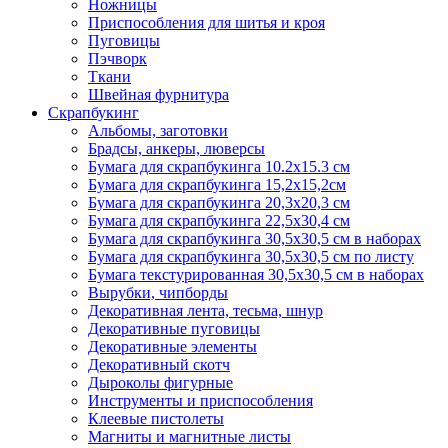
Ножницы
Приспособления для шитья и кроя
Пуговицы
Пэчворк
Ткани
Швейная фурнитура
Скрапбукинг
Альбомы, заготовки
Брадсы, анкеры, люверсы
Бумага для скрапбукинга 10.2х15.3 см
Бумага для скрапбукинга 15,2х15,2см
Бумага для скрапбукинга 20,3х20,3 см
Бумага для скрапбукинга 22,5х30,4 см
Бумага для скрапбукинга 30,5х30,5 см в наборах
Бумага для скрапбукинга 30,5х30,5 см по листу
Бумага текстурированная 30,5х30,5 см в наборах
Вырубки, чипборды
Декоративная лента, тесьма, шнур
Декоративные пуговицы
Декоративные элементы
Декоративный скотч
Дыроколы фигурные
Инструменты и приспособления
Клеевые пистолеты
Магниты и магнитные листы