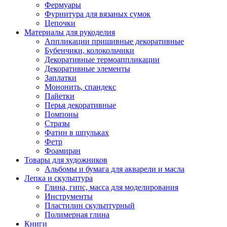
Фермуары
Фурнитура для вязаных сумок
Цепочки
Материалы для рукоделия
Аппликации пришивные декоративные
Бубенчики, колокольчики
Декоративные термоаппликации
Декоративные элементы
Заплатки
Мононить, спандекс
Пайетки
Перья декоративные
Помпоны
Стразы
Фатин в шпульках
Фетр
Фоамиран
Товары для художников
Альбомы и бумага для акварели и масла
Лепка и скульптура
Глина, гипс, масса для моделирования
Инструменты
Пластилин скульптурный
Полимерная глина
Книги