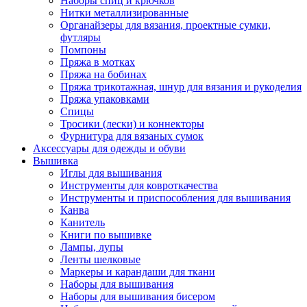
Наборы спиц и крючков
Нитки металлизированные
Органайзеры для вязания, проектные сумки,
футляры
Помпоны
Пряжа в мотках
Пряжа на бобинах
Пряжа трикотажная, шнур для вязания и рукоделия
Пряжа упаковками
Спицы
Тросики (лески) и коннекторы
Фурнитура для вязаных сумок
Аксессуары для одежды и обуви
Вышивка
Иглы для вышивания
Инструменты для ковроткачества
Инструменты и приспособления для вышивания
Канва
Канитель
Книги по вышивке
Лампы, лупы
Ленты шелковые
Маркеры и карандаши для ткани
Наборы для вышивания
Наборы для вышивания бисером