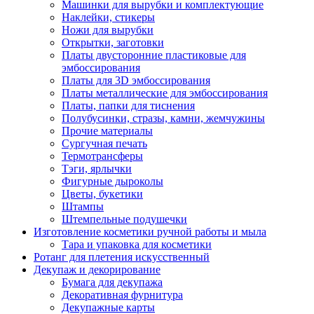
Машинки для вырубки и комплектующие
Наклейки, стикеры
Ножи для вырубки
Открытки, заготовки
Платы двусторонние пластиковые для
эмбоссирования
Платы для 3D эмбоссирования
Платы металлические для эмбоссирования
Платы, папки для тиснения
Полубусинки, стразы, камни, жемчужины
Прочие материалы
Сургучная печать
Термотрансферы
Тэги, ярлычки
Фигурные дыроколы
Цветы, букетики
Штампы
Штемпельные подушечки
Изготовление косметики ручной работы и мыла
Тара и упаковка для косметики
Ротанг для плетения искусственный
Декупаж и декорирование
Бумага для декупажа
Декоративная фурнитура
Декупажные карты