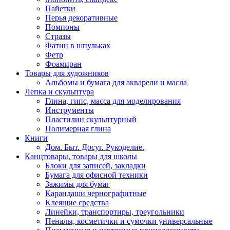
Пайетки
Перья декоративные
Помпоны
Стразы
Фатин в шпульках
Фетр
Фоамиран
Товары для художников
Альбомы и бумага для акварели и масла
Лепка и скульптура
Глина, гипс, масса для моделирования
Инструменты
Пластилин скульптурный
Полимерная глина
Книги
Дом. Быт. Досуг. Рукоделие.
Канцтовары, товары для школы
Блоки для записей, закладки
Бумага для офисной техники
Зажимы для бумаг
Карандаши чернографитные
Клеящие средства
Линейки, транспортиры, треугольники
Пеналы, косметички и сумочки универсальные