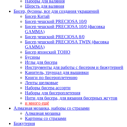
Наборы для валяния
Шерсть для валяния
Бисер, бусины, все для создания украшений
Бисер Китай
Бисер чешский PRECIOSA 10/0
Бисер чешский PRECIOSA 10/0 (фасовка
GAMMA)
Бисер чешский PRECIOSA 8/0
Бисер чешский PRECIOSA TWIN (фасовка
GAMMA)
Бисер японский TOHO
Бусины
Иглы для бисера
Инструменты для работы с бисером и бижутерией
Канитель, трунцал для вышивки
Книги по бисероплетению
Ленты шелковые
Наборы бисера ассорти
Наборы для бисероплетения
Нити для бисера, для вязания бисерных жгутов
и много ещё
Алмазная мозаика, наборы со стразами
Алмазная мозаика
Картины co стразами
Бижутерия