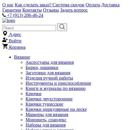
О нас
Как сделать заказ?
Система скидок
Оплата
Доставка
Гарантии
Контакты
Отзывы
Задать вопрос
+7 (913) 206-46-24
Адрес
Войти
Корзина
Вязание
Аксессуары для вязания
Бирки, нашивки
Заготовки для вязания
Изделия ручной работы
Инструменты и приспособления
Книги и журналы по вязанию
Крючки
Крючки двухсторонние
Крючки тунисские
Крючки циркулярные на леске
Маркеры для вязания
Мононить, спандекс
Наборы для вязания