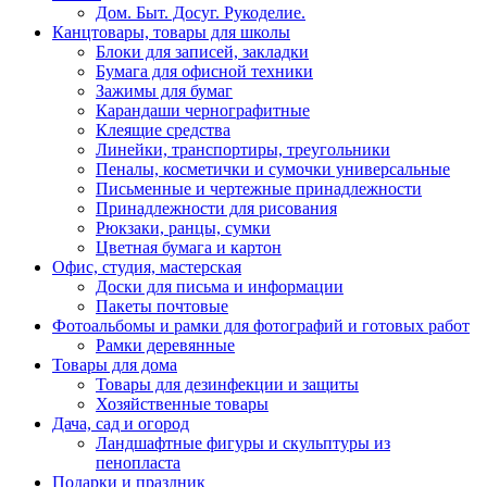
Дом. Быт. Досуг. Рукоделие.
Канцтовары, товары для школы
Блоки для записей, закладки
Бумага для офисной техники
Зажимы для бумаг
Карандаши чернографитные
Клеящие средства
Линейки, транспортиры, треугольники
Пеналы, косметички и сумочки универсальные
Письменные и чертежные принадлежности
Принадлежности для рисования
Рюкзаки, ранцы, сумки
Цветная бумага и картон
Офис, студия, мастерская
Доски для письма и информации
Пакеты почтовые
Фотоальбомы и рамки для фотографий и готовых работ
Рамки деревянные
Товары для дома
Товары для дезинфекции и защиты
Хозяйственные товары
Дача, сад и огород
Ландшафтные фигуры и скульптуры из
пенопласта
Подарки и праздник