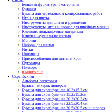
Бельевая фурнитура и материалы
Булавки
Бумага для чертежных и копировальных работ
Иглы для шитья
Инструменты для шитья и рукоделия
Инструменты, иглы и прочее для швейных машин
Клеевые, подкладочные материалы
Книги и журналы по шитью
Молнии
Наборы для шитья
Нитки
Ножницы
Приспособления для шитья и кроя
Пуговицы
Пэчворк
и много ещё
Скрапбукинг
Альбомы, заготовки
Брадсы, анкеры, люверсы
Бумага для скрапбукинга 10.2х15.3 см
Бумага для скрапбукинга 15,2х15,2см
Бумага для скрапбукинга 20,3х20,3 см
Бумага для скрапбукинга 22,5х30,4 см
Бумага для скрапбукинга 30,5х30,5 см в наборах