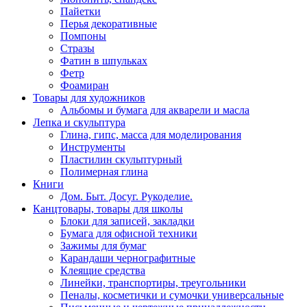
Пайетки
Перья декоративные
Помпоны
Стразы
Фатин в шпульках
Фетр
Фоамиран
Товары для художников
Альбомы и бумага для акварели и масла
Лепка и скульптура
Глина, гипс, масса для моделирования
Инструменты
Пластилин скульптурный
Полимерная глина
Книги
Дом. Быт. Досуг. Рукоделие.
Канцтовары, товары для школы
Блоки для записей, закладки
Бумага для офисной техники
Зажимы для бумаг
Карандаши чернографитные
Клеящие средства
Линейки, транспортиры, треугольники
Пеналы, косметички и сумочки универсальные