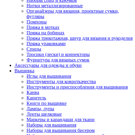
Наборы спиц и крючков
Нитки металлизированные
Органайзеры для вязания, проектные сумки,
футляры
Помпоны
Пряжа в мотках
Пряжа на бобинах
Пряжа трикотажная, шнур для вязания и рукоделия
Пряжа упаковками
Спицы
Тросики (лески) и коннекторы
Фурнитура для вязаных сумок
Аксессуары для одежды и обуви
Вышивка
Иглы для вышивания
Инструменты для ковроткачества
Инструменты и приспособления для вышивания
Канва
Канитель
Книги по вышивке
Лампы, лупы
Ленты шелковые
Маркеры и карандаши для ткани
Наборы для вышивания
Наборы для вышивания бисером