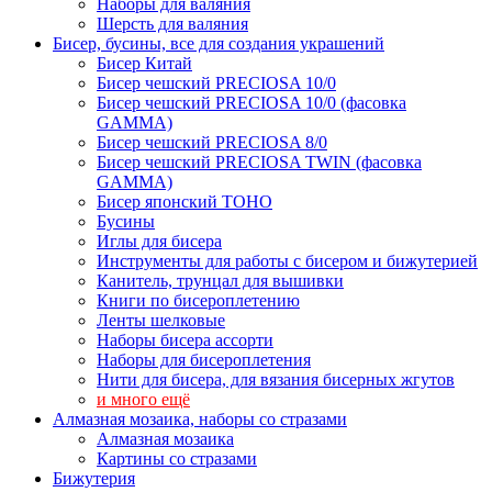
Наборы для валяния
Шерсть для валяния
Бисер, бусины, все для создания украшений
Бисер Китай
Бисер чешский PRECIOSA 10/0
Бисер чешский PRECIOSA 10/0 (фасовка
GAMMA)
Бисер чешский PRECIOSA 8/0
Бисер чешский PRECIOSA TWIN (фасовка
GAMMA)
Бисер японский TOHO
Бусины
Иглы для бисера
Инструменты для работы с бисером и бижутерией
Канитель, трунцал для вышивки
Книги по бисероплетению
Ленты шелковые
Наборы бисера ассорти
Наборы для бисероплетения
Нити для бисера, для вязания бисерных жгутов
и много ещё
Алмазная мозаика, наборы со стразами
Алмазная мозаика
Картины co стразами
Бижутерия