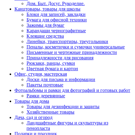
Дом. Быт. Досуг. Рукоделие.
Канцтовары, товары для школы
Блоки для записей, закладки
Бумага для офисной техники
Зажимы для бумаг
Карандаши чернографитные
Клеящие средства
Линейки, транспортиры, треугольники
Пеналы, косметички и сумочки универсальные
Письменные и чертежные принадлежности
Принадлежности для рисования
Рюкзаки, ранцы, сумки
Цветная бумага и картон
Офис, студия, мастерская
Доски для письма и информации
Пакеты почтовые
Фотоальбомы и рамки для фотографий и готовых работ
Рамки деревянные
Товары для дома
Товары для дезинфекции и защиты
Хозяйственные товары
Дача, сад и огород
Ландшафтные фигуры и скульптуры из
пенопласта
Подарки и праздник