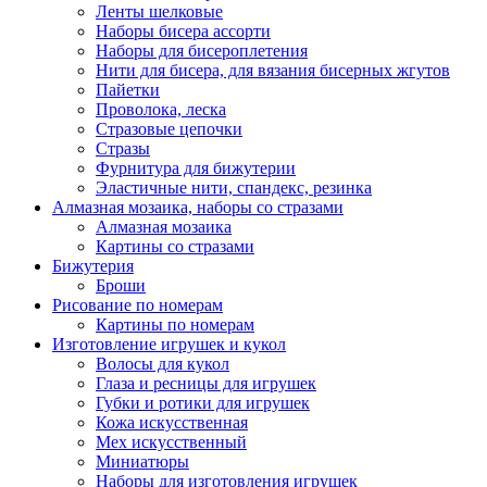
Ленты шелковые
Наборы бисера ассорти
Наборы для бисероплетения
Нити для бисера, для вязания бисерных жгутов
Пайетки
Проволока, леска
Стразовые цепочки
Стразы
Фурнитура для бижутерии
Эластичные нити, спандекс, резинка
Алмазная мозаика, наборы со стразами
Алмазная мозаика
Картины co стразами
Бижутерия
Броши
Рисование по номерам
Картины по номерам
Изготовление игрушек и кукол
Волосы для кукол
Глаза и ресницы для игрушек
Губки и ротики для игрушек
Кожа искусственная
Мех искусственный
Миниатюры
Наборы для изготовления игрушек