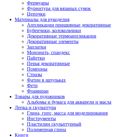
Фермуары
Фурнитура для вязаных сумок
Цепочки
Материалы для рукоделия
Аппликации пришивные декоративные
Бубенчики, колокольчики
Декоративные термоаппликации
Декоративные элементы
Заплатки
Мононить, спандекс
Пайетки
Перья декоративные
Помпоны
Стразы
Фатин в шпульках
Фетр
Фоамиран
Товары для художников
Альбомы и бумага для акварели и масла
Лепка и скульптура
Глина, гипс, масса для моделирования
Инструменты
Пластилин скульптурный
Полимерная глина
Книги