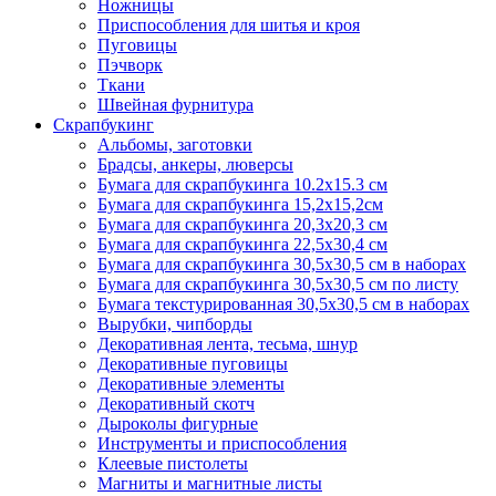
Ножницы
Приспособления для шитья и кроя
Пуговицы
Пэчворк
Ткани
Швейная фурнитура
Скрапбукинг
Альбомы, заготовки
Брадсы, анкеры, люверсы
Бумага для скрапбукинга 10.2х15.3 см
Бумага для скрапбукинга 15,2х15,2см
Бумага для скрапбукинга 20,3х20,3 см
Бумага для скрапбукинга 22,5х30,4 см
Бумага для скрапбукинга 30,5х30,5 см в наборах
Бумага для скрапбукинга 30,5х30,5 см по листу
Бумага текстурированная 30,5х30,5 см в наборах
Вырубки, чипборды
Декоративная лента, тесьма, шнур
Декоративные пуговицы
Декоративные элементы
Декоративный скотч
Дыроколы фигурные
Инструменты и приспособления
Клеевые пистолеты
Магниты и магнитные листы