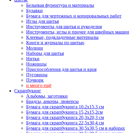
Бельевая фурнитура и материалы
Булавки
Бумага для чертежных и копировальных работ
Иглы для шитья
Инструменты для шитья и рукоделия
Инструменты, иглы и прочее для швейных машин
Клеевые, подкладочные материалы
Книги и журналы по шитью
Молнии
Наборы для шитья
Нитки
Ножницы
Приспособления для шитья и кроя
Пуговицы
Пэчворк
и много ещё
Скрапбукинг
Альбомы, заготовки
Брадсы, анкеры, люверсы
Бумага для скрапбукинга 10.2х15.3 см
Бумага для скрапбукинга 15,2х15,2см
Бумага для скрапбукинга 20,3х20,3 см
Бумага для скрапбукинга 22,5х30,4 см
Бумага для скрапбукинга 30,5х30,5 см в наборах