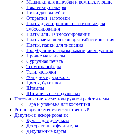
Машинки для вырубки и комплектующие
Наклейки, стикеры
Ножи для вырубки
Открытки, заготовки
Платы двусторонние пластиковые для
эмбоссирования
Платы для 3D эмбоссирования
Платы металлические для эмбоссирования
Платы, папки для тиснения
Полубусинки, стразы, камни, жемчужины
Прочие материалы
Сургучная печать
Термотрансферы
Тэги, ярлычки
Фигурные дыроколы
Цветы, букетики
Штампы
Штемпельные подушечки
Изготовление косметики ручной работы и мыла
Тара и упаковка для косметики
Ротанг для плетения искусственный
Декупаж и декорирование
Бумага для декупажа
Декоративная фурнитура
Декупажные карты