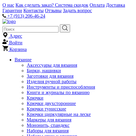
О нас
Как сделать заказ?
Система скидок
Оплата
Доставка
Гарантии
Контакты
Отзывы
Задать вопрос
+7 (913) 206-46-24
Адрес
Войти
Корзина
Вязание
Аксессуары для вязания
Бирки, нашивки
Заготовки для вязания
Изделия ручной работы
Инструменты и приспособления
Книги и журналы по вязанию
Крючки
Крючки двухсторонние
Крючки тунисские
Крючки циркулярные на леске
Маркеры для вязания
Мононить, спандекс
Наборы для вязания