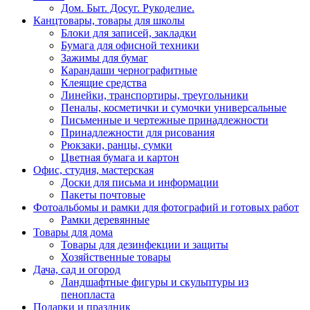
Дом. Быт. Досуг. Рукоделие.
Канцтовары, товары для школы
Блоки для записей, закладки
Бумага для офисной техники
Зажимы для бумаг
Карандаши чернографитные
Клеящие средства
Линейки, транспортиры, треугольники
Пеналы, косметички и сумочки универсальные
Письменные и чертежные принадлежности
Принадлежности для рисования
Рюкзаки, ранцы, сумки
Цветная бумага и картон
Офис, студия, мастерская
Доски для письма и информации
Пакеты почтовые
Фотоальбомы и рамки для фотографий и готовых работ
Рамки деревянные
Товары для дома
Товары для дезинфекции и защиты
Хозяйственные товары
Дача, сад и огород
Ландшафтные фигуры и скульптуры из
пенопласта
Подарки и праздник