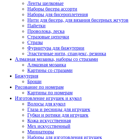
Ленты шелковые
Наборы бисера ассорти
Наборы для бисероплетения
Нити для бисера, для вязания бисерных жгутов
Пайетки
Проволока, леска
Стразовые цепочки
Стразы
Фурнитура для бижутерии
Эластичные нити, спандекс, резинка
Алмазная мозаика, наборы со стразами
Алмазная мозаика
Картины co стразами
Бижутерия
Броши
Рисование по номерам
Картины по номерам
Изготовление игрушек и кукол
Волосы для кукол
Глаза и ресницы для игрушек
Губки и ротики для игрушек
Кожа искусственная
Мех искусственный
Миниатюры
Наборы для изготовления игрушек