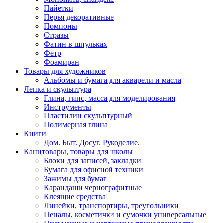
Пайетки
Перья декоративные
Помпоны
Стразы
Фатин в шпульках
Фетр
Фоамиран
Товары для художников
Альбомы и бумага для акварели и масла
Лепка и скульптура
Глина, гипс, масса для моделирования
Инструменты
Пластилин скульптурный
Полимерная глина
Книги
Дом. Быт. Досуг. Рукоделие.
Канцтовары, товары для школы
Блоки для записей, закладки
Бумага для офисной техники
Зажимы для бумаг
Карандаши чернографитные
Клеящие средства
Линейки, транспортиры, треугольники
Пеналы, косметички и сумочки универсальные