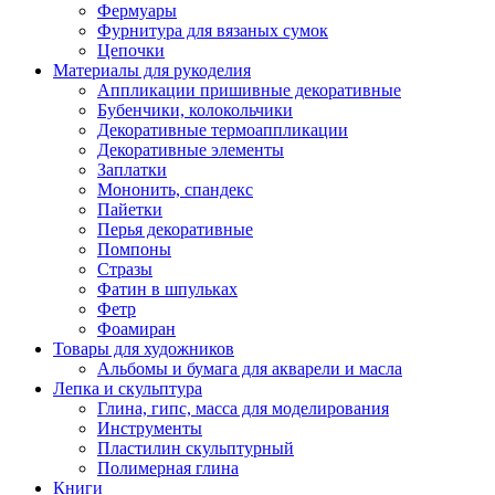
Фермуары
Фурнитура для вязаных сумок
Цепочки
Материалы для рукоделия
Аппликации пришивные декоративные
Бубенчики, колокольчики
Декоративные термоаппликации
Декоративные элементы
Заплатки
Мононить, спандекс
Пайетки
Перья декоративные
Помпоны
Стразы
Фатин в шпульках
Фетр
Фоамиран
Товары для художников
Альбомы и бумага для акварели и масла
Лепка и скульптура
Глина, гипс, масса для моделирования
Инструменты
Пластилин скульптурный
Полимерная глина
Книги