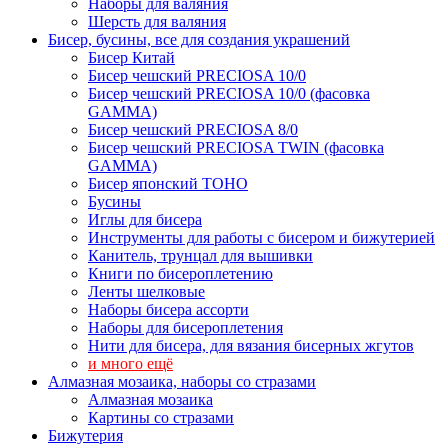
Наборы для валяния
Шерсть для валяния
Бисер, бусины, все для создания украшений
Бисер Китай
Бисер чешский PRECIOSA 10/0
Бисер чешский PRECIOSA 10/0 (фасовка
GAMMA)
Бисер чешский PRECIOSA 8/0
Бисер чешский PRECIOSA TWIN (фасовка
GAMMA)
Бисер японский TOHO
Бусины
Иглы для бисера
Инструменты для работы с бисером и бижутерией
Канитель, трунцал для вышивки
Книги по бисероплетению
Ленты шелковые
Наборы бисера ассорти
Наборы для бисероплетения
Нити для бисера, для вязания бисерных жгутов
и много ещё
Алмазная мозаика, наборы со стразами
Алмазная мозаика
Картины co стразами
Бижутерия