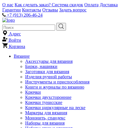
О нас
Как сделать заказ?
Система скидок
Оплата
Доставка
Гарантии
Контакты
Отзывы
Задать вопрос
+7 (913) 206-46-24
Адрес
Войти
Корзина
Вязание
Аксессуары для вязания
Бирки, нашивки
Заготовки для вязания
Изделия ручной работы
Инструменты и приспособления
Книги и журналы по вязанию
Крючки
Крючки двухсторонние
Крючки тунисские
Крючки циркулярные на леске
Маркеры для вязания
Мононить, спандекс
Наборы для вязания