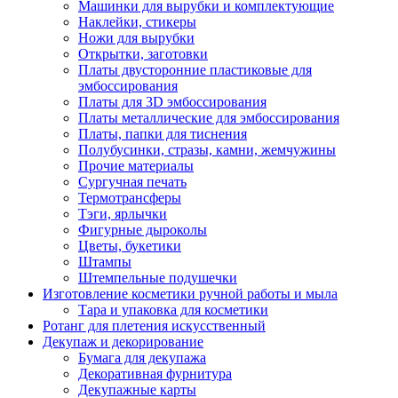
Машинки для вырубки и комплектующие
Наклейки, стикеры
Ножи для вырубки
Открытки, заготовки
Платы двусторонние пластиковые для
эмбоссирования
Платы для 3D эмбоссирования
Платы металлические для эмбоссирования
Платы, папки для тиснения
Полубусинки, стразы, камни, жемчужины
Прочие материалы
Сургучная печать
Термотрансферы
Тэги, ярлычки
Фигурные дыроколы
Цветы, букетики
Штампы
Штемпельные подушечки
Изготовление косметики ручной работы и мыла
Тара и упаковка для косметики
Ротанг для плетения искусственный
Декупаж и декорирование
Бумага для декупажа
Декоративная фурнитура
Декупажные карты