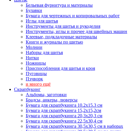
Бельевая фурнитура и материалы
Булавки
Бумага для чертежных и копировальных работ
Иглы для шитья
Инструменты для шитья и рукоделия
Инструменты, иглы и прочее для швейных машин
Клеевые, подкладочные материалы
Книги и журналы по шитью
Молнии
Наборы для шитья
Нитки
Ножницы
Приспособления для шитья и кроя
Пуговицы
Пэчворк
и много ещё
Скрапбукинг
Альбомы, заготовки
Брадсы, анкеры, люверсы
Бумага для скрапбукинга 10.2х15.3 см
Бумага для скрапбукинга 15,2х15,2см
Бумага для скрапбукинга 20,3х20,3 см
Бумага для скрапбукинга 22,5х30,4 см
Бумага для скрапбукинга 30,5х30,5 см в наборах