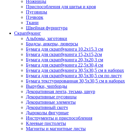
Ножницы
Приспособления для шитья и кроя
Пуговицы
Пэчворк
Ткани
Швейная фурнитура
Скрапбукинг
Альбомы, заготовки
Брадсы, анкеры, люверсы
Бумага для скрапбукинга 10.2х15.3 см
Бумага для скрапбукинга 15,2х15,2см
Бумага для скрапбукинга 20,3х20,3 см
Бумага для скрапбукинга 22,5х30,4 см
Бумага для скрапбукинга 30,5х30,5 см в наборах
Бумага для скрапбукинга 30,5х30,5 см по листу
Бумага текстурированная 30,5х30,5 см в наборах
Вырубки, чипборды
Декоративная лента, тесьма, шнур
Декоративные пуговицы
Декоративные элементы
Декоративный скотч
Дыроколы фигурные
Инструменты и приспособления
Клеевые пистолеты
Магниты и магнитные листы