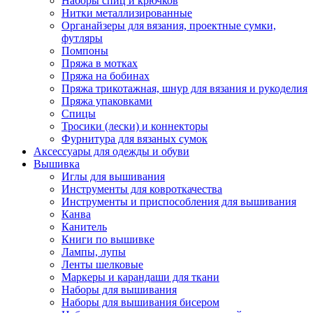
Наборы спиц и крючков
Нитки металлизированные
Органайзеры для вязания, проектные сумки,
футляры
Помпоны
Пряжа в мотках
Пряжа на бобинах
Пряжа трикотажная, шнур для вязания и рукоделия
Пряжа упаковками
Спицы
Тросики (лески) и коннекторы
Фурнитура для вязаных сумок
Аксессуары для одежды и обуви
Вышивка
Иглы для вышивания
Инструменты для ковроткачества
Инструменты и приспособления для вышивания
Канва
Канитель
Книги по вышивке
Лампы, лупы
Ленты шелковые
Маркеры и карандаши для ткани
Наборы для вышивания
Наборы для вышивания бисером