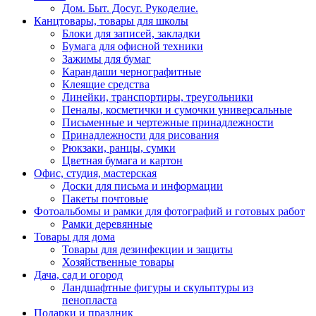
Дом. Быт. Досуг. Рукоделие.
Канцтовары, товары для школы
Блоки для записей, закладки
Бумага для офисной техники
Зажимы для бумаг
Карандаши чернографитные
Клеящие средства
Линейки, транспортиры, треугольники
Пеналы, косметички и сумочки универсальные
Письменные и чертежные принадлежности
Принадлежности для рисования
Рюкзаки, ранцы, сумки
Цветная бумага и картон
Офис, студия, мастерская
Доски для письма и информации
Пакеты почтовые
Фотоальбомы и рамки для фотографий и готовых работ
Рамки деревянные
Товары для дома
Товары для дезинфекции и защиты
Хозяйственные товары
Дача, сад и огород
Ландшафтные фигуры и скульптуры из
пенопласта
Подарки и праздник