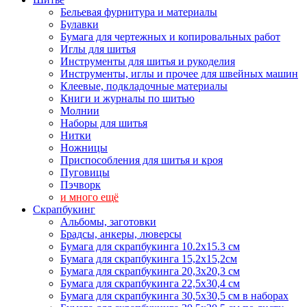
Бельевая фурнитура и материалы
Булавки
Бумага для чертежных и копировальных работ
Иглы для шитья
Инструменты для шитья и рукоделия
Инструменты, иглы и прочее для швейных машин
Клеевые, подкладочные материалы
Книги и журналы по шитью
Молнии
Наборы для шитья
Нитки
Ножницы
Приспособления для шитья и кроя
Пуговицы
Пэчворк
и много ещё
Скрапбукинг
Альбомы, заготовки
Брадсы, анкеры, люверсы
Бумага для скрапбукинга 10.2х15.3 см
Бумага для скрапбукинга 15,2х15,2см
Бумага для скрапбукинга 20,3х20,3 см
Бумага для скрапбукинга 22,5х30,4 см
Бумага для скрапбукинга 30,5х30,5 см в наборах