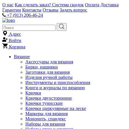
О нас
Как сделать заказ?
Система скидок
Оплата
Доставка
Гарантии
Контакты
Отзывы
Задать вопрос
+7 (913) 206-46-24
Адрес
Войти
Корзина
Вязание
Аксессуары для вязания
Бирки, нашивки
Заготовки для вязания
Изделия ручной работы
Инструменты и приспособления
Книги и журналы по вязанию
Крючки
Крючки двухсторонние
Крючки тунисские
Крючки циркулярные на леске
Маркеры для вязания
Мононить, спандекс
Наборы для вязания