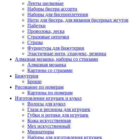
Ленты шелковые
Наборы бисера ассорти
Наборы для бисероплетения
Нити для бисера, для вязания бисерных жгутов
Пайетки
Проволока, леска
Стразовые цепочки
Стразы
Фурнитура для бижутерии
Эластичные нити, спандекс, резинка
Алмазная мозаика, наборы со стразами
Алмазная мозаика
Картины co стразами
Бижутерия
Броши
Рисование по номерам
Картины по номерам
Изготовление игрушек и кукол
Волосы для кукол
Глаза и ресницы для игрушек
Губки и ротики для игрушек
Кожа искусственная
Мех искусственный
Миниатюры
Наборы для изготовления игрушек