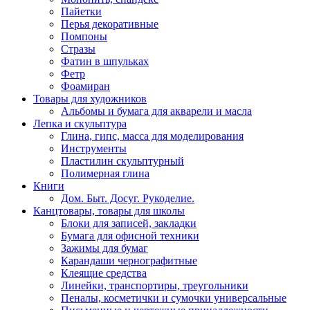
Пайетки
Перья декоративные
Помпоны
Стразы
Фатин в шпульках
Фетр
Фоамиран
Товары для художников
Альбомы и бумага для акварели и масла
Лепка и скульптура
Глина, гипс, масса для моделирования
Инструменты
Пластилин скульптурный
Полимерная глина
Книги
Дом. Быт. Досуг. Рукоделие.
Канцтовары, товары для школы
Блоки для записей, закладки
Бумага для офисной техники
Зажимы для бумаг
Карандаши чернографитные
Клеящие средства
Линейки, транспортиры, треугольники
Пеналы, косметички и сумочки универсальные