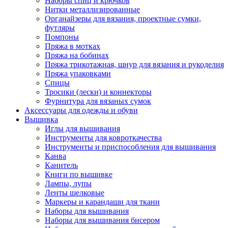
Наборы спиц и крючков
Нитки металлизированные
Органайзеры для вязания, проектные сумки,
футляры
Помпоны
Пряжа в мотках
Пряжа на бобинах
Пряжа трикотажная, шнур для вязания и рукоделия
Пряжа упаковками
Спицы
Тросики (лески) и коннекторы
Фурнитура для вязаных сумок
Аксессуары для одежды и обуви
Вышивка
Иглы для вышивания
Инструменты для ковроткачества
Инструменты и приспособления для вышивания
Канва
Канитель
Книги по вышивке
Лампы, лупы
Ленты шелковые
Маркеры и карандаши для ткани
Наборы для вышивания
Наборы для вышивания бисером