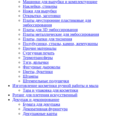
Машинки для вырубки и комплектующие
Наклейки, стикеры
Ножи для вырубки
Открытки, заготовки
Платы двусторонние пластиковые для
эмбоссирования
Платы для 3D эмбоссирования
Платы металлические для эмбоссирования
Платы, папки для тиснения
Полубусинки, стразы, камни, жемчужины
Прочие материалы
Сургучная печать
Термотрансферы
Тэги, ярлычки
Фигурные дыроколы
Цветы, букетики
Штампы
Штемпельные подушечки
Изготовление косметики ручной работы и мыла
Тара и упаковка для косметики
Ротанг для плетения искусственный
Декупаж и декорирование
Бумага для декупажа
Декоративная фурнитура
Декупажные карты