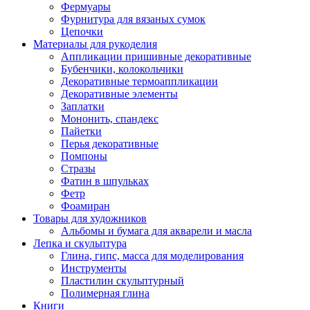
Фермуары
Фурнитура для вязаных сумок
Цепочки
Материалы для рукоделия
Аппликации пришивные декоративные
Бубенчики, колокольчики
Декоративные термоаппликации
Декоративные элементы
Заплатки
Мононить, спандекс
Пайетки
Перья декоративные
Помпоны
Стразы
Фатин в шпульках
Фетр
Фоамиран
Товары для художников
Альбомы и бумага для акварели и масла
Лепка и скульптура
Глина, гипс, масса для моделирования
Инструменты
Пластилин скульптурный
Полимерная глина
Книги