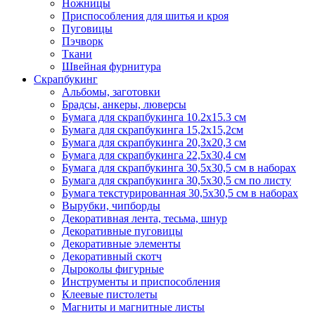
Ножницы
Приспособления для шитья и кроя
Пуговицы
Пэчворк
Ткани
Швейная фурнитура
Скрапбукинг
Альбомы, заготовки
Брадсы, анкеры, люверсы
Бумага для скрапбукинга 10.2х15.3 см
Бумага для скрапбукинга 15,2х15,2см
Бумага для скрапбукинга 20,3х20,3 см
Бумага для скрапбукинга 22,5х30,4 см
Бумага для скрапбукинга 30,5х30,5 см в наборах
Бумага для скрапбукинга 30,5х30,5 см по листу
Бумага текстурированная 30,5х30,5 см в наборах
Вырубки, чипборды
Декоративная лента, тесьма, шнур
Декоративные пуговицы
Декоративные элементы
Декоративный скотч
Дыроколы фигурные
Инструменты и приспособления
Клеевые пистолеты
Магниты и магнитные листы