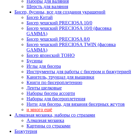
Наборы для валяния
Шерсть для валяния
Бисер, бусины, все для создания украшений
Бисер Китай
Бисер чешский PRECIOSA 10/0
Бисер чешский PRECIOSA 10/0 (фасовка
GAMMA)
Бисер чешский PRECIOSA 8/0
Бисер чешский PRECIOSA TWIN (фасовка
GAMMA)
Бисер японский TOHO
Бусины
Иглы для бисера
Инструменты для работы с бисером и бижутерией
Канитель, трунцал для вышивки
Книги по бисероплетению
Ленты шелковые
Наборы бисера ассорти
Наборы для бисероплетения
Нити для бисера, для вязания бисерных жгутов
и много ещё
Алмазная мозаика, наборы со стразами
Алмазная мозаика
Картины co стразами
Бижутерия