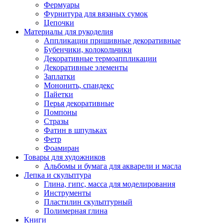
Фермуары
Фурнитура для вязаных сумок
Цепочки
Материалы для рукоделия
Аппликации пришивные декоративные
Бубенчики, колокольчики
Декоративные термоаппликации
Декоративные элементы
Заплатки
Мононить, спандекс
Пайетки
Перья декоративные
Помпоны
Стразы
Фатин в шпульках
Фетр
Фоамиран
Товары для художников
Альбомы и бумага для акварели и масла
Лепка и скульптура
Глина, гипс, масса для моделирования
Инструменты
Пластилин скульптурный
Полимерная глина
Книги