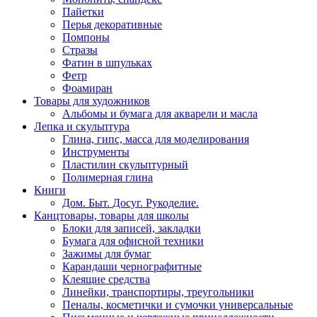
Пайетки
Перья декоративные
Помпоны
Стразы
Фатин в шпульках
Фетр
Фоамиран
Товары для художников
Альбомы и бумага для акварели и масла
Лепка и скульптура
Глина, гипс, масса для моделирования
Инструменты
Пластилин скульптурный
Полимерная глина
Книги
Дом. Быт. Досуг. Рукоделие.
Канцтовары, товары для школы
Блоки для записей, закладки
Бумага для офисной техники
Зажимы для бумаг
Карандаши чернографитные
Клеящие средства
Линейки, транспортиры, треугольники
Пеналы, косметички и сумочки универсальные