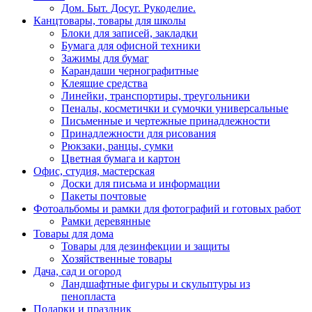
Дом. Быт. Досуг. Рукоделие.
Канцтовары, товары для школы
Блоки для записей, закладки
Бумага для офисной техники
Зажимы для бумаг
Карандаши чернографитные
Клеящие средства
Линейки, транспортиры, треугольники
Пеналы, косметички и сумочки универсальные
Письменные и чертежные принадлежности
Принадлежности для рисования
Рюкзаки, ранцы, сумки
Цветная бумага и картон
Офис, студия, мастерская
Доски для письма и информации
Пакеты почтовые
Фотоальбомы и рамки для фотографий и готовых работ
Рамки деревянные
Товары для дома
Товары для дезинфекции и защиты
Хозяйственные товары
Дача, сад и огород
Ландшафтные фигуры и скульптуры из
пенопласта
Подарки и праздник