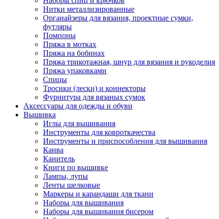
Наборы спиц и крючков
Нитки металлизированные
Органайзеры для вязания, проектные сумки,
футляры
Помпоны
Пряжа в мотках
Пряжа на бобинах
Пряжа трикотажная, шнур для вязания и рукоделия
Пряжа упаковками
Спицы
Тросики (лески) и коннекторы
Фурнитура для вязаных сумок
Аксессуары для одежды и обуви
Вышивка
Иглы для вышивания
Инструменты для ковроткачества
Инструменты и приспособления для вышивания
Канва
Канитель
Книги по вышивке
Лампы, лупы
Ленты шелковые
Маркеры и карандаши для ткани
Наборы для вышивания
Наборы для вышивания бисером