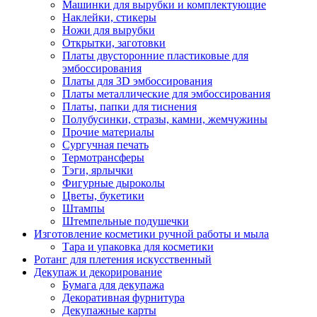
Машинки для вырубки и комплектующие
Наклейки, стикеры
Ножи для вырубки
Открытки, заготовки
Платы двусторонние пластиковые для
эмбоссирования
Платы для 3D эмбоссирования
Платы металлические для эмбоссирования
Платы, папки для тиснения
Полубусинки, стразы, камни, жемчужины
Прочие материалы
Сургучная печать
Термотрансферы
Тэги, ярлычки
Фигурные дыроколы
Цветы, букетики
Штампы
Штемпельные подушечки
Изготовление косметики ручной работы и мыла
Тара и упаковка для косметики
Ротанг для плетения искусственный
Декупаж и декорирование
Бумага для декупажа
Декоративная фурнитура
Декупажные карты