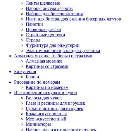
Ленты шелковые
Наборы бисера ассорти
Наборы для бисероплетения
Нити для бисера, для вязания бисерных жгутов
Пайетки
Проволока, леска
Стразовые цепочки
Стразы
Фурнитура для бижутерии
Эластичные нити, спандекс, резинка
Алмазная мозаика, наборы со стразами
Алмазная мозаика
Картины co стразами
Бижутерия
Броши
Рисование по номерам
Картины по номерам
Изготовление игрушек и кукол
Волосы для кукол
Глаза и ресницы для игрушек
Губки и ротики для игрушек
Кожа искусственная
Мех искусственный
Миниатюры
Наборы для изготовления игрушек