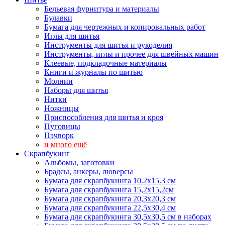
Бельевая фурнитура и материалы
Булавки
Бумага для чертежных и копировальных работ
Иглы для шитья
Инструменты для шитья и рукоделия
Инструменты, иглы и прочее для швейных машин
Клеевые, подкладочные материалы
Книги и журналы по шитью
Молнии
Наборы для шитья
Нитки
Ножницы
Приспособления для шитья и кроя
Пуговицы
Пэчворк
и много ещё
Скрапбукинг
Альбомы, заготовки
Брадсы, анкеры, люверсы
Бумага для скрапбукинга 10.2х15.3 см
Бумага для скрапбукинга 15,2х15,2см
Бумага для скрапбукинга 20,3х20,3 см
Бумага для скрапбукинга 22,5х30,4 см
Бумага для скрапбукинга 30,5х30,5 см в наборах