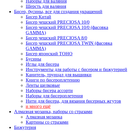
Наборы для валяния
Шерсть для валяния
Бисер, бусины, все для создания украшений
Бисер Китай
Бисер чешский PRECIOSA 10/0
Бисер чешский PRECIOSA 10/0 (фасовка
GAMMA)
Бисер чешский PRECIOSA 8/0
Бисер чешский PRECIOSA TWIN (фасовка
GAMMA)
Бисер японский TOHO
Бусины
Иглы для бисера
Инструменты для работы с бисером и бижутерией
Канитель, трунцал для вышивки
Книги по бисероплетению
Ленты шелковые
Наборы бисера ассорти
Наборы для бисероплетения
Нити для бисера, для вязания бисерных жгутов
и много ещё
Алмазная мозаика, наборы со стразами
Алмазная мозаика
Картины co стразами
Бижутерия