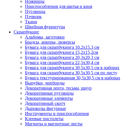
Ножницы
Приспособления для шитья и кроя
Пуговицы
Пэчворк
Ткани
Швейная фурнитура
Скрапбукинг
Альбомы, заготовки
Брадсы, анкеры, люверсы
Бумага для скрапбукинга 10.2х15.3 см
Бумага для скрапбукинга 15,2х15,2см
Бумага для скрапбукинга 20,3х20,3 см
Бумага для скрапбукинга 22,5х30,4 см
Бумага для скрапбукинга 30,5х30,5 см в наборах
Бумага для скрапбукинга 30,5х30,5 см по листу
Бумага текстурированная 30,5х30,5 см в наборах
Вырубки, чипборды
Декоративная лента, тесьма, шнур
Декоративные пуговицы
Декоративные элементы
Декоративный скотч
Дыроколы фигурные
Инструменты и приспособления
Клеевые пистолеты
Магниты и магнитные листы