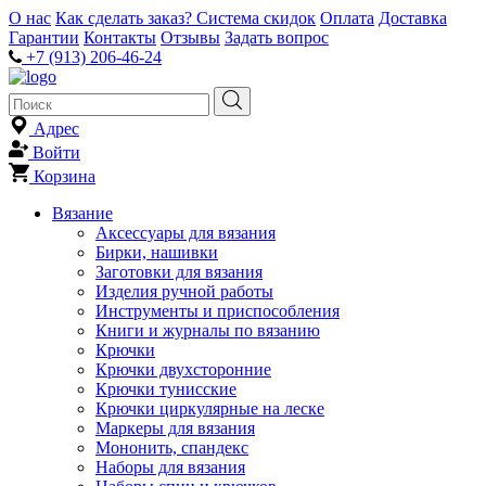
О нас
Как сделать заказ?
Система скидок
Оплата
Доставка
Гарантии
Контакты
Отзывы
Задать вопрос
+7 (913) 206-46-24
Адрес
Войти
Корзина
Вязание
Аксессуары для вязания
Бирки, нашивки
Заготовки для вязания
Изделия ручной работы
Инструменты и приспособления
Книги и журналы по вязанию
Крючки
Крючки двухсторонние
Крючки тунисские
Крючки циркулярные на леске
Маркеры для вязания
Мононить, спандекс
Наборы для вязания