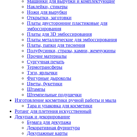
Машинки для вырубки и комплектующие
Наклейки, стикеры
Ножи для вырубки
Открытки, заготовки
Платы двусторонние пластиковые для
эмбоссирования
Платы для 3D эмбоссирования
Платы металлические для эмбоссирования
Платы, папки для тиснения
Полубусинки, стразы, камни, жемчужины
Прочие материалы
Сургучная печать
Термотрансферы
Тэги, ярлычки
Фигурные дыроколы
Цветы, букетики
Штампы
Штемпельные подушечки
Изготовление косметики ручной работы и мыла
Тара и упаковка для косметики
Ротанг для плетения искусственный
Декупаж и декорирование
Бумага для декупажа
Декоративная фурнитура
Декупажные карты