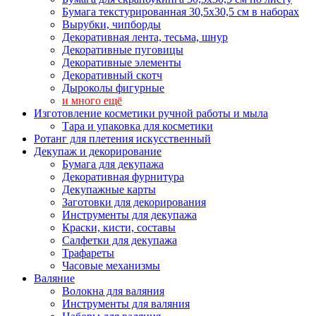
Бумага текстурированная 30,5х30,5 см в наборах
Вырубки, чипборды
Декоративная лента, тесьма, шнур
Декоративные пуговицы
Декоративные элементы
Декоративный скотч
Дыроколы фигурные
и много ещё
Изготовление косметики ручной работы и мыла
Тара и упаковка для косметики
Ротанг для плетения искусственный
Декупаж и декорирование
Бумага для декупажа
Декоративная фурнитура
Декупажные карты
Заготовки для декорирования
Инструменты для декупажа
Краски, кисти, составы
Салфетки для декупажа
Трафареты
Часовые механизмы
Валяние
Волокна для валяния
Инструменты для валяния