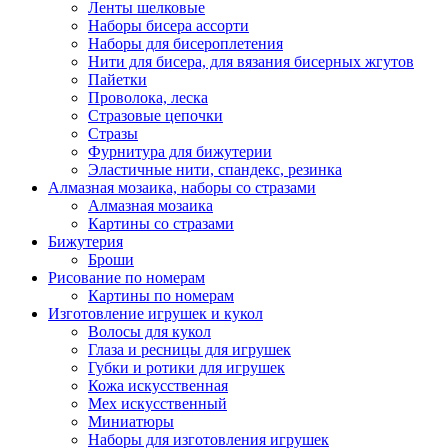
Ленты шелковые
Наборы бисера ассорти
Наборы для бисероплетения
Нити для бисера, для вязания бисерных жгутов
Пайетки
Проволока, леска
Стразовые цепочки
Стразы
Фурнитура для бижутерии
Эластичные нити, спандекс, резинка
Алмазная мозаика, наборы со стразами
Алмазная мозаика
Картины co стразами
Бижутерия
Броши
Рисование по номерам
Картины по номерам
Изготовление игрушек и кукол
Волосы для кукол
Глаза и ресницы для игрушек
Губки и ротики для игрушек
Кожа искусственная
Мех искусственный
Миниатюры
Наборы для изготовления игрушек