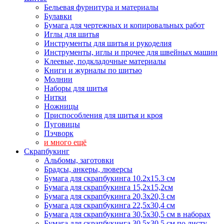
Бельевая фурнитура и материалы
Булавки
Бумага для чертежных и копировальных работ
Иглы для шитья
Инструменты для шитья и рукоделия
Инструменты, иглы и прочее для швейных машин
Клеевые, подкладочные материалы
Книги и журналы по шитью
Молнии
Наборы для шитья
Нитки
Ножницы
Приспособления для шитья и кроя
Пуговицы
Пэчворк
и много ещё
Скрапбукинг
Альбомы, заготовки
Брадсы, анкеры, люверсы
Бумага для скрапбукинга 10.2х15.3 см
Бумага для скрапбукинга 15,2х15,2см
Бумага для скрапбукинга 20,3х20,3 см
Бумага для скрапбукинга 22,5х30,4 см
Бумага для скрапбукинга 30,5х30,5 см в наборах
Бумага для скрапбукинга 30,5х30,5 см по листу