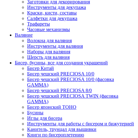
Заготовки для декорирования
Инструменты для декупажа
Краски, кисти, составы
Салфетки для декупажа
Трафареты
Часовые механизмы
Валяние
Волокна для валяния
Инструменты для валяния
Наборы для валяния
Шерсть для валяния
Бисер, бусины, все для создания украшений
Бисер Китай
Бисер чешский PRECIOSA 10/0
Бисер чешский PRECIOSA 10/0 (фасовка
GAMMA)
Бисер чешский PRECIOSA 8/0
Бисер чешский PRECIOSA TWIN (фасовка
GAMMA)
Бисер японский TOHO
Бусины
Иглы для бисера
Инструменты для работы с бисером и бижутерией
Канитель, трунцал для вышивки
Книги по бисероплетению