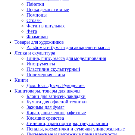
Пайетки
Перья декоративные
Помпоны
Стразы
Фатин в шпульках
Фетр
Фоамиран
Товары для художников
Альбомы и бумага для акварели и масла
Лепка и скульптура
Глина, гипс, масса для моделирования
Инструменты
Пластилин скульптурный
Полимерная глина
Книги
Дом. Быт. Досуг. Рукоделие.
Канцтовары, товары для школы
Блоки для записей, закладки
Бумага для офисной техники
Зажимы для бумаг
Карандаши чернографитные
Клеящие средства
Линейки, транспортиры, треугольники
Пеналы, косметички и сумочки универсальные
Письменные и чертежные принадлежности