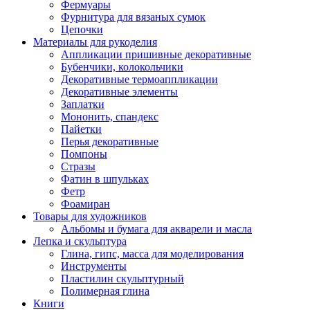
Фермуары
Фурнитура для вязаных сумок
Цепочки
Материалы для рукоделия
Аппликации пришивные декоративные
Бубенчики, колокольчики
Декоративные термоаппликации
Декоративные элементы
Заплатки
Мононить, спандекс
Пайетки
Перья декоративные
Помпоны
Стразы
Фатин в шпульках
Фетр
Фоамиран
Товары для художников
Альбомы и бумага для акварели и масла
Лепка и скульптура
Глина, гипс, масса для моделирования
Инструменты
Пластилин скульптурный
Полимерная глина
Книги