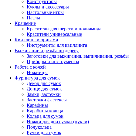
Конструкторы
Куклы и аксессуары
Настольные игры
Пазлы
Крашение
Красители для шерсти и полиамида
Красители универсальные
Квиллинг и оригами
Инструменты для квиллинга
Выжигание и резьба по дереву
Заготовки для выжигания, выпиливания, резьбы
Приборы и инструменты
Работа с кожей
Ножницы
Фурнитура для сумок
Декор для сумок
Донце для сумок
Замки, застежки
Застежки фастексы
Карабины
Карабины кольца
Кольца для сумок
Ножки для дна сумки (пукли)
Полукольца
Ручки для сумок