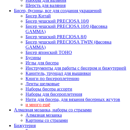
Наборы для валяния
Шерсть для валяния
Бисер, бусины, все для создания украшений
Бисер Китай
Бисер чешский PRECIOSA 10/0
Бисер чешский PRECIOSA 10/0 (фасовка
GAMMA)
Бисер чешский PRECIOSA 8/0
Бисер чешский PRECIOSA TWIN (фасовка
GAMMA)
Бисер японский TOHO
Бусины
Иглы для бисера
Инструменты для работы с бисером и бижутерией
Канитель, трунцал для вышивки
Книги по бисероплетению
Ленты шелковые
Наборы бисера ассорти
Наборы для бисероплетения
Нити для бисера, для вязания бисерных жгутов
и много ещё
Алмазная мозаика, наборы со стразами
Алмазная мозаика
Картины co стразами
Бижутерия