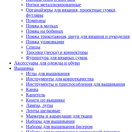
Нитки металлизированные
Органайзеры для вязания, проектные сумки,
футляры
Помпоны
Пряжа в мотках
Пряжа на бобинах
Пряжа трикотажная, шнур для вязания и рукоделия
Пряжа упаковками
Спицы
Тросики (лески) и коннекторы
Фурнитура для вязаных сумок
Аксессуары для одежды и обуви
Вышивка
Иглы для вышивания
Инструменты для ковроткачества
Инструменты и приспособления для вышивания
Канва
Канитель
Книги по вышивке
Лампы, лупы
Ленты шелковые
Маркеры и карандаши для ткани
Наборы для вышивания
Наборы для вышивания бисером
Наборы для вышивания в смешанной технике