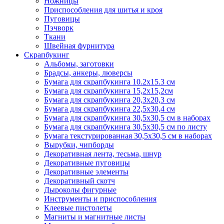
Ножницы
Приспособления для шитья и кроя
Пуговицы
Пэчворк
Ткани
Швейная фурнитура
Скрапбукинг
Альбомы, заготовки
Брадсы, анкеры, люверсы
Бумага для скрапбукинга 10.2х15.3 см
Бумага для скрапбукинга 15,2х15,2см
Бумага для скрапбукинга 20,3х20,3 см
Бумага для скрапбукинга 22,5х30,4 см
Бумага для скрапбукинга 30,5х30,5 см в наборах
Бумага для скрапбукинга 30,5х30,5 см по листу
Бумага текстурированная 30,5х30,5 см в наборах
Вырубки, чипборды
Декоративная лента, тесьма, шнур
Декоративные пуговицы
Декоративные элементы
Декоративный скотч
Дыроколы фигурные
Инструменты и приспособления
Клеевые пистолеты
Магниты и магнитные листы