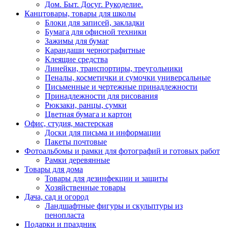
Дом. Быт. Досуг. Рукоделие.
Канцтовары, товары для школы
Блоки для записей, закладки
Бумага для офисной техники
Зажимы для бумаг
Карандаши чернографитные
Клеящие средства
Линейки, транспортиры, треугольники
Пеналы, косметички и сумочки универсальные
Письменные и чертежные принадлежности
Принадлежности для рисования
Рюкзаки, ранцы, сумки
Цветная бумага и картон
Офис, студия, мастерская
Доски для письма и информации
Пакеты почтовые
Фотоальбомы и рамки для фотографий и готовых работ
Рамки деревянные
Товары для дома
Товары для дезинфекции и защиты
Хозяйственные товары
Дача, сад и огород
Ландшафтные фигуры и скульптуры из
пенопласта
Подарки и праздник