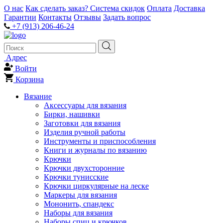
О нас
Как сделать заказ?
Система скидок
Оплата
Доставка
Гарантии
Контакты
Отзывы
Задать вопрос
+7 (913) 206-46-24
Адрес
Войти
Корзина
Вязание
Аксессуары для вязания
Бирки, нашивки
Заготовки для вязания
Изделия ручной работы
Инструменты и приспособления
Книги и журналы по вязанию
Крючки
Крючки двухсторонние
Крючки тунисские
Крючки циркулярные на леске
Маркеры для вязания
Мононить, спандекс
Наборы для вязания
Наборы спиц и крючков