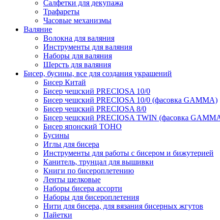
Салфетки для декупажа
Трафареты
Часовые механизмы
Валяние
Волокна для валяния
Инструменты для валяния
Наборы для валяния
Шерсть для валяния
Бисер, бусины, все для создания украшений
Бисер Китай
Бисер чешский PRECIOSA 10/0
Бисер чешский PRECIOSA 10/0 (фасовка GAMMA)
Бисер чешский PRECIOSA 8/0
Бисер чешский PRECIOSA TWIN (фасовка GAMM
Бисер японский TOHO
Бусины
Иглы для бисера
Инструменты для работы с бисером и бижутерией
Канитель, трунцал для вышивки
Книги по бисероплетению
Ленты шелковые
Наборы бисера ассорти
Наборы для бисероплетения
Нити для бисера, для вязания бисерных жгутов
Пайетки