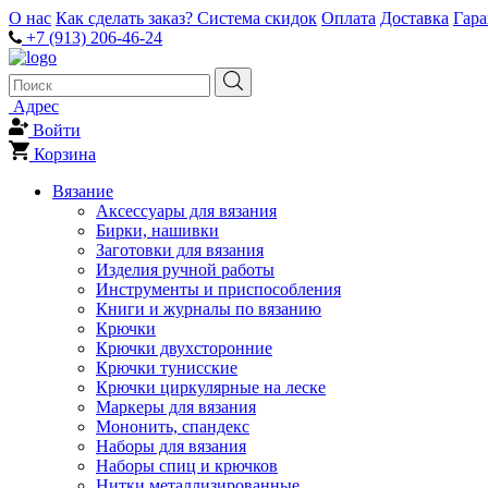
О нас
Как сделать заказ?
Система скидок
Оплата
Доставка
Гар
+7 (913) 206-46-24
Адрес
Войти
Корзина
Вязание
Аксессуары для вязания
Бирки, нашивки
Заготовки для вязания
Изделия ручной работы
Инструменты и приспособления
Книги и журналы по вязанию
Крючки
Крючки двухсторонние
Крючки тунисские
Крючки циркулярные на леске
Маркеры для вязания
Мононить, спандекс
Наборы для вязания
Наборы спиц и крючков
Нитки металлизированные