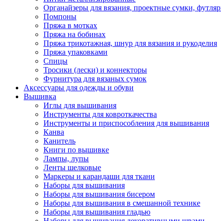
Органайзеры для вязания, проектные сумки, футля
Помпоны
Пряжа в мотках
Пряжа на бобинах
Пряжа трикотажная, шнур для вязания и рукоделия
Пряжа упаковками
Спицы
Тросики (лески) и коннекторы
Фурнитура для вязаных сумок
Аксессуары для одежды и обуви
Вышивка
Иглы для вышивания
Инструменты для ковроткачества
Инструменты и приспособления для вышивания
Канва
Канитель
Книги по вышивке
Лампы, лупы
Ленты шелковые
Маркеры и карандаши для ткани
Наборы для вышивания
Наборы для вышивания бисером
Наборы для вышивания в смешанной технике
Наборы для вышивания гладью
Наборы для вышивания декоративными швами