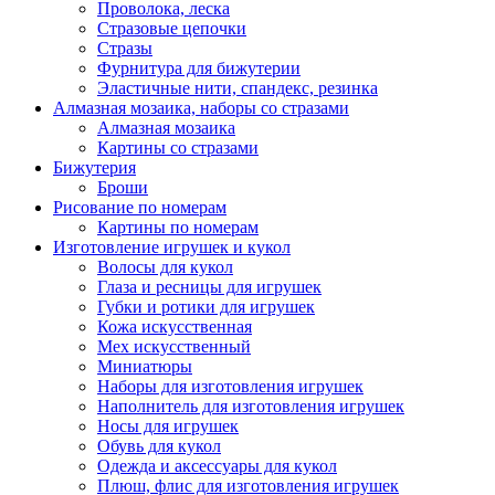
Проволока, леска
Стразовые цепочки
Стразы
Фурнитура для бижутерии
Эластичные нити, спандекс, резинка
Алмазная мозаика, наборы со стразами
Алмазная мозаика
Картины co стразами
Бижутерия
Броши
Рисование по номерам
Картины по номерам
Изготовление игрушек и кукол
Волосы для кукол
Глаза и ресницы для игрушек
Губки и ротики для игрушек
Кожа искусственная
Мех искусственный
Миниатюры
Наборы для изготовления игрушек
Наполнитель для изготовления игрушек
Носы для игрушек
Обувь для кукол
Одежда и аксессуары для кукол
Плюш, флис для изготовления игрушек