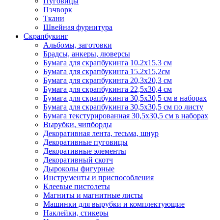
Пуговицы
Пэчворк
Ткани
Швейная фурнитура
Скрапбукинг
Альбомы, заготовки
Брадсы, анкеры, люверсы
Бумага для скрапбукинга 10.2х15.3 см
Бумага для скрапбукинга 15,2х15,2см
Бумага для скрапбукинга 20,3х20,3 см
Бумага для скрапбукинга 22,5х30,4 см
Бумага для скрапбукинга 30,5х30,5 см в наборах
Бумага для скрапбукинга 30,5х30,5 см по листу
Бумага текстурированная 30,5х30,5 см в наборах
Вырубки, чипборды
Декоративная лента, тесьма, шнур
Декоративные пуговицы
Декоративные элементы
Декоративный скотч
Дыроколы фигурные
Инструменты и приспособления
Клеевые пистолеты
Магниты и магнитные листы
Машинки для вырубки и комплектующие
Наклейки, стикеры