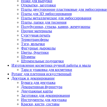
Ножи для вырубки
Открытки, заготовки
Платы двусторонние пластиковые для эмбоссирова
Платы для 3D эмбоссирования
Платы металлические для эмбоссирования
Платы, папки для тиснения
Полубусинки, стразы, камни, жемчужины
Прочие материалы
Сургучная печать
Термотрансферы
Тэги, ярлычки
Фигурные дыроколы
Цветы, букетики
Штампы
Штемпельные подушечки
Изготовление косметики ручной работы и мыла
Тара и упаковка для косметики
Ротанг для плетения искусственный
Декупаж и декорирование
Бумага для декупажа
Декоративная фурнитура
Декупажные карты
Заготовки для декорирования
Инструменты для декупажа
Краски, кисти, составы