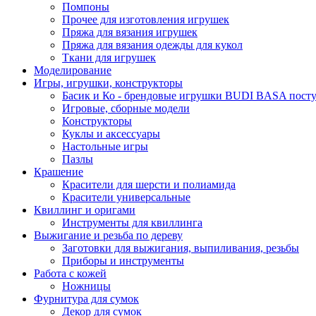
Помпоны
Прочее для изготовления игрушек
Пряжа для вязания игрушек
Пряжа для вязания одежды для кукол
Ткани для игрушек
Моделирование
Игры, игрушки, конструкторы
Басик и Ко - брендовые игрушки BUDI BASA поступ
Игровые, сборные модели
Конструкторы
Куклы и аксессуары
Настольные игры
Пазлы
Крашение
Красители для шерсти и полиамида
Красители универсальные
Квиллинг и оригами
Инструменты для квиллинга
Выжигание и резьба по дереву
Заготовки для выжигания, выпиливания, резьбы
Приборы и инструменты
Работа с кожей
Ножницы
Фурнитура для сумок
Декор для сумок