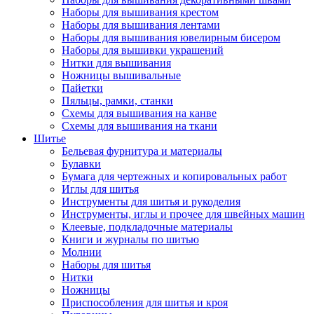
Наборы для вышивания крестом
Наборы для вышивания лентами
Наборы для вышивания ювелирным бисером
Наборы для вышивки украшений
Нитки для вышивания
Ножницы вышивальные
Пайетки
Пяльцы, рамки, станки
Схемы для вышивания на канве
Схемы для вышивания на ткани
Шитье
Бельевая фурнитура и материалы
Булавки
Бумага для чертежных и копировальных работ
Иглы для шитья
Инструменты для шитья и рукоделия
Инструменты, иглы и прочее для швейных машин
Клеевые, подкладочные материалы
Книги и журналы по шитью
Молнии
Наборы для шитья
Нитки
Ножницы
Приспособления для шитья и кроя