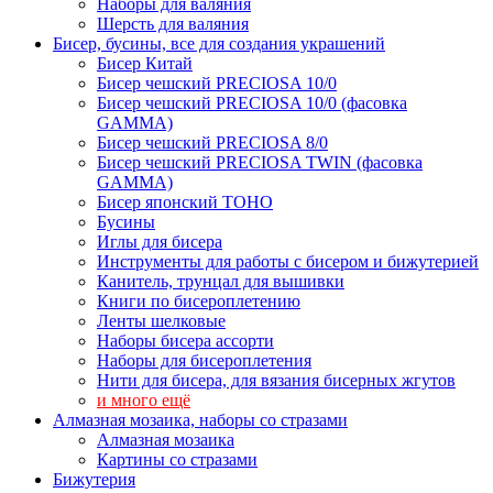
Наборы для валяния
Шерсть для валяния
Бисер, бусины, все для создания украшений
Бисер Китай
Бисер чешский PRECIOSA 10/0
Бисер чешский PRECIOSA 10/0 (фасовка
GAMMA)
Бисер чешский PRECIOSA 8/0
Бисер чешский PRECIOSA TWIN (фасовка
GAMMA)
Бисер японский TOHO
Бусины
Иглы для бисера
Инструменты для работы с бисером и бижутерией
Канитель, трунцал для вышивки
Книги по бисероплетению
Ленты шелковые
Наборы бисера ассорти
Наборы для бисероплетения
Нити для бисера, для вязания бисерных жгутов
и много ещё
Алмазная мозаика, наборы со стразами
Алмазная мозаика
Картины co стразами
Бижутерия