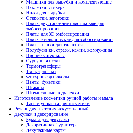
Машинки для вырубки и комплектующие
Наклейки, стикеры
Ножи для вырубки
Открытки, заготовки
Платы двусторонние пластиковые для
эмбоссирования
Платы для 3D эмбоссирования
Платы металлические для эмбоссирования
Платы, папки для тиснения
Полубусинки, стразы, камни, жемчужины
Прочие материалы
Сургучная печать
Термотрансферы
Тэги, ярлычки
Фигурные дыроколы
Цветы, букетики
Штампы
Штемпельные подушечки
Изготовление косметики ручной работы и мыла
Тара и упаковка для косметики
Ротанг для плетения искусственный
Декупаж и декорирование
Бумага для декупажа
Декоративная фурнитура
Декупажные карты