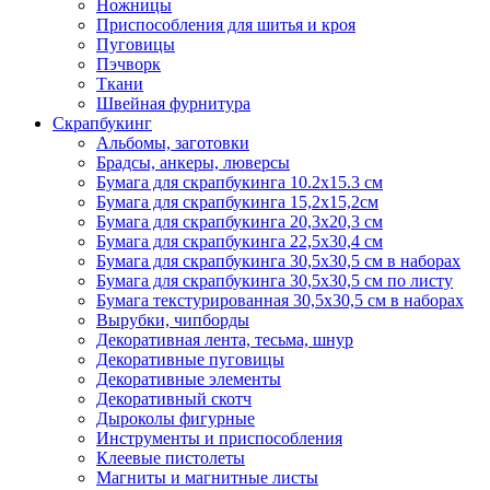
Ножницы
Приспособления для шитья и кроя
Пуговицы
Пэчворк
Ткани
Швейная фурнитура
Скрапбукинг
Альбомы, заготовки
Брадсы, анкеры, люверсы
Бумага для скрапбукинга 10.2х15.3 см
Бумага для скрапбукинга 15,2х15,2см
Бумага для скрапбукинга 20,3х20,3 см
Бумага для скрапбукинга 22,5х30,4 см
Бумага для скрапбукинга 30,5х30,5 см в наборах
Бумага для скрапбукинга 30,5х30,5 см по листу
Бумага текстурированная 30,5х30,5 см в наборах
Вырубки, чипборды
Декоративная лента, тесьма, шнур
Декоративные пуговицы
Декоративные элементы
Декоративный скотч
Дыроколы фигурные
Инструменты и приспособления
Клеевые пистолеты
Магниты и магнитные листы