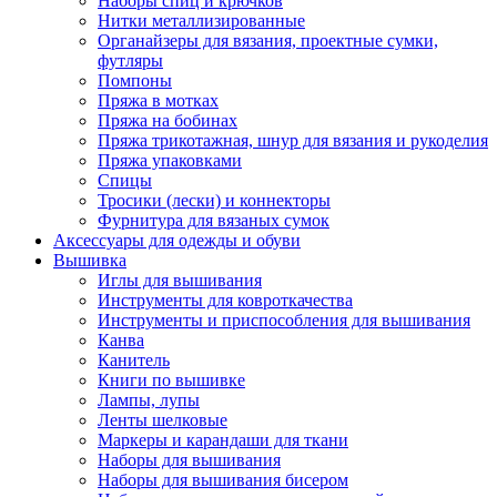
Наборы спиц и крючков
Нитки металлизированные
Органайзеры для вязания, проектные сумки,
футляры
Помпоны
Пряжа в мотках
Пряжа на бобинах
Пряжа трикотажная, шнур для вязания и рукоделия
Пряжа упаковками
Спицы
Тросики (лески) и коннекторы
Фурнитура для вязаных сумок
Аксессуары для одежды и обуви
Вышивка
Иглы для вышивания
Инструменты для ковроткачества
Инструменты и приспособления для вышивания
Канва
Канитель
Книги по вышивке
Лампы, лупы
Ленты шелковые
Маркеры и карандаши для ткани
Наборы для вышивания
Наборы для вышивания бисером