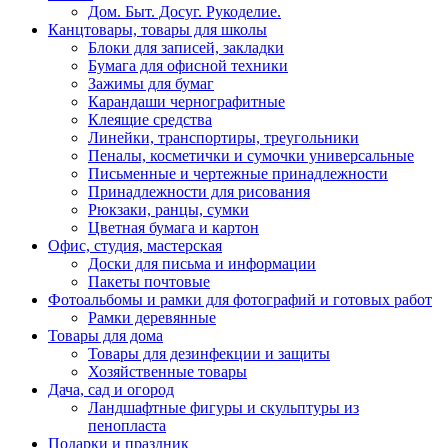
Дом. Быт. Досуг. Рукоделие.
Канцтовары, товары для школы
Блоки для записей, закладки
Бумага для офисной техники
Зажимы для бумаг
Карандаши чернографитные
Клеящие средства
Линейки, транспортиры, треугольники
Пеналы, косметички и сумочки универсальные
Письменные и чертежные принадлежности
Принадлежности для рисования
Рюкзаки, ранцы, сумки
Цветная бумага и картон
Офис, студия, мастерская
Доски для письма и информации
Пакеты почтовые
Фотоальбомы и рамки для фотографий и готовых работ
Рамки деревянные
Товары для дома
Товары для дезинфекции и защиты
Хозяйственные товары
Дача, сад и огород
Ландшафтные фигуры и скульптуры из
пенопласта
Подарки и праздник