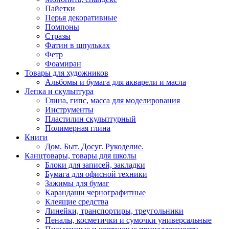
Пайетки
Перья декоративные
Помпоны
Стразы
Фатин в шпульках
Фетр
Фоамиран
Товары для художников
Альбомы и бумага для акварели и масла
Лепка и скульптура
Глина, гипс, масса для моделирования
Инструменты
Пластилин скульптурный
Полимерная глина
Книги
Дом. Быт. Досуг. Рукоделие.
Канцтовары, товары для школы
Блоки для записей, закладки
Бумага для офисной техники
Зажимы для бумаг
Карандаши чернографитные
Клеящие средства
Линейки, транспортиры, треугольники
Пеналы, косметички и сумочки универсальные