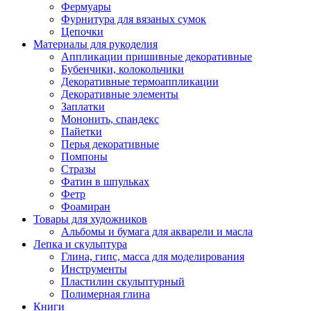
Фермуары
Фурнитура для вязаных сумок
Цепочки
Материалы для рукоделия
Аппликации пришивные декоративные
Бубенчики, колокольчики
Декоративные термоаппликации
Декоративные элементы
Заплатки
Мононить, спандекс
Пайетки
Перья декоративные
Помпоны
Стразы
Фатин в шпульках
Фетр
Фоамиран
Товары для художников
Альбомы и бумага для акварели и масла
Лепка и скульптура
Глина, гипс, масса для моделирования
Инструменты
Пластилин скульптурный
Полимерная глина
Книги