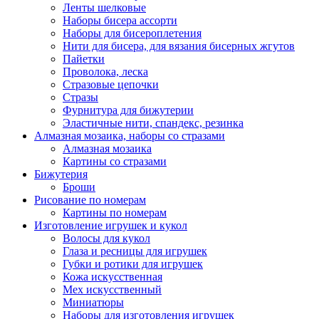
Ленты шелковые
Наборы бисера ассорти
Наборы для бисероплетения
Нити для бисера, для вязания бисерных жгутов
Пайетки
Проволока, леска
Стразовые цепочки
Стразы
Фурнитура для бижутерии
Эластичные нити, спандекс, резинка
Алмазная мозаика, наборы со стразами
Алмазная мозаика
Картины co стразами
Бижутерия
Броши
Рисование по номерам
Картины по номерам
Изготовление игрушек и кукол
Волосы для кукол
Глаза и ресницы для игрушек
Губки и ротики для игрушек
Кожа искусственная
Мех искусственный
Миниатюры
Наборы для изготовления игрушек