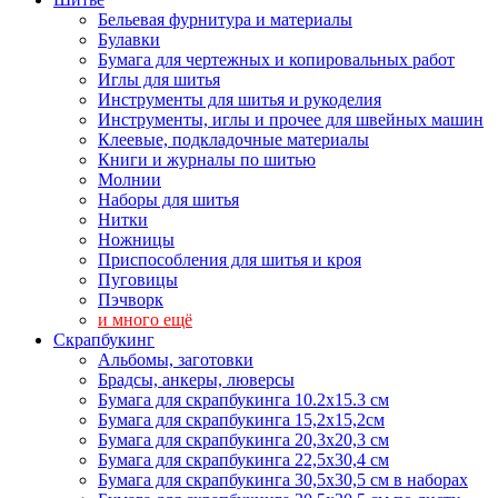
Бельевая фурнитура и материалы
Булавки
Бумага для чертежных и копировальных работ
Иглы для шитья
Инструменты для шитья и рукоделия
Инструменты, иглы и прочее для швейных машин
Клеевые, подкладочные материалы
Книги и журналы по шитью
Молнии
Наборы для шитья
Нитки
Ножницы
Приспособления для шитья и кроя
Пуговицы
Пэчворк
и много ещё
Скрапбукинг
Альбомы, заготовки
Брадсы, анкеры, люверсы
Бумага для скрапбукинга 10.2х15.3 см
Бумага для скрапбукинга 15,2х15,2см
Бумага для скрапбукинга 20,3х20,3 см
Бумага для скрапбукинга 22,5х30,4 см
Бумага для скрапбукинга 30,5х30,5 см в наборах