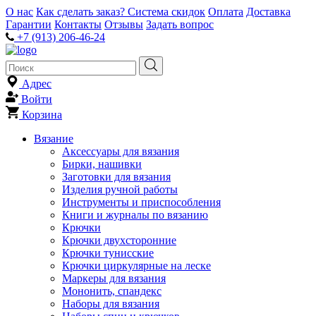
О нас
Как сделать заказ?
Система скидок
Оплата
Доставка
Гарантии
Контакты
Отзывы
Задать вопрос
+7 (913) 206-46-24
Адрес
Войти
Корзина
Вязание
Аксессуары для вязания
Бирки, нашивки
Заготовки для вязания
Изделия ручной работы
Инструменты и приспособления
Книги и журналы по вязанию
Крючки
Крючки двухсторонние
Крючки тунисские
Крючки циркулярные на леске
Маркеры для вязания
Мононить, спандекс
Наборы для вязания