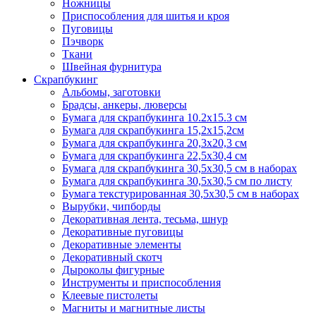
Ножницы
Приспособления для шитья и кроя
Пуговицы
Пэчворк
Ткани
Швейная фурнитура
Скрапбукинг
Альбомы, заготовки
Брадсы, анкеры, люверсы
Бумага для скрапбукинга 10.2х15.3 см
Бумага для скрапбукинга 15,2х15,2см
Бумага для скрапбукинга 20,3х20,3 см
Бумага для скрапбукинга 22,5х30,4 см
Бумага для скрапбукинга 30,5х30,5 см в наборах
Бумага для скрапбукинга 30,5х30,5 см по листу
Бумага текстурированная 30,5х30,5 см в наборах
Вырубки, чипборды
Декоративная лента, тесьма, шнур
Декоративные пуговицы
Декоративные элементы
Декоративный скотч
Дыроколы фигурные
Инструменты и приспособления
Клеевые пистолеты
Магниты и магнитные листы