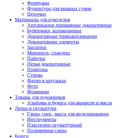
Фермуары
Фурнитура для вязаных сумок
Цепочки
Материалы для рукоделия
Аппликации пришивные декоративные
Бубенчики, колокольчики
Декоративные термоаппликации
Декоративные элементы
Заплатки
Мононить, спандекс
Пайетки
Перья декоративные
Помпоны
Стразы
Фатин в шпульках
Фетр
Фоамиран
Товары для художников
Альбомы и бумага для акварели и масла
Лепка и скульптура
Глина, гипс, масса для моделирования
Инструменты
Пластилин скульптурный
Полимерная глина
Книги