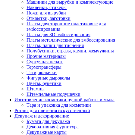
Машинки для вырубки и комплектующие
Наклейки, стикеры
Ножи для вырубки
Открытки, заготовки
Платы двусторонние пластиковые для
эмбоссирования
Платы для 3D эмбоссирования
Платы металлические для эмбоссирования
Платы, папки для тиснения
Полубусинки, стразы, камни, жемчужины
Прочие материалы
Сургучная печать
Термотрансферы
Тэги, ярлычки
Фигурные дыроколы
Цветы, букетики
Штампы
Штемпельные подушечки
Изготовление косметики ручной работы и мыла
Тара и упаковка для косметики
Ротанг для плетения искусственный
Декупаж и декорирование
Бумага для декупажа
Декоративная фурнитура
Декупажные карты