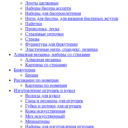
Ленты шелковые
Наборы бисера ассорти
Наборы для бисероплетения
Нити для бисера, для вязания бисерных жгутов
Пайетки
Проволока, леска
Стразовые цепочки
Стразы
Фурнитура для бижутерии
Эластичные нити, спандекс, резинка
Алмазная мозаика, наборы со стразами
Алмазная мозаика
Картины co стразами
Бижутерия
Броши
Рисование по номерам
Картины по номерам
Изготовление игрушек и кукол
Волосы для кукол
Глаза и ресницы для игрушек
Губки и ротики для игрушек
Кожа искусственная
Мех искусственный
Миниатюры
Наборы для изготовления игрушек