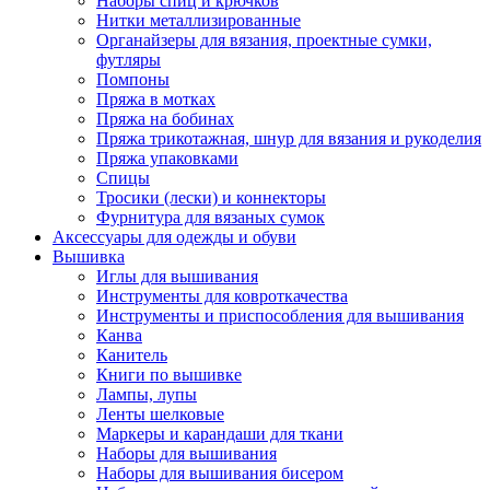
Наборы спиц и крючков
Нитки металлизированные
Органайзеры для вязания, проектные сумки,
футляры
Помпоны
Пряжа в мотках
Пряжа на бобинах
Пряжа трикотажная, шнур для вязания и рукоделия
Пряжа упаковками
Спицы
Тросики (лески) и коннекторы
Фурнитура для вязаных сумок
Аксессуары для одежды и обуви
Вышивка
Иглы для вышивания
Инструменты для ковроткачества
Инструменты и приспособления для вышивания
Канва
Канитель
Книги по вышивке
Лампы, лупы
Ленты шелковые
Маркеры и карандаши для ткани
Наборы для вышивания
Наборы для вышивания бисером