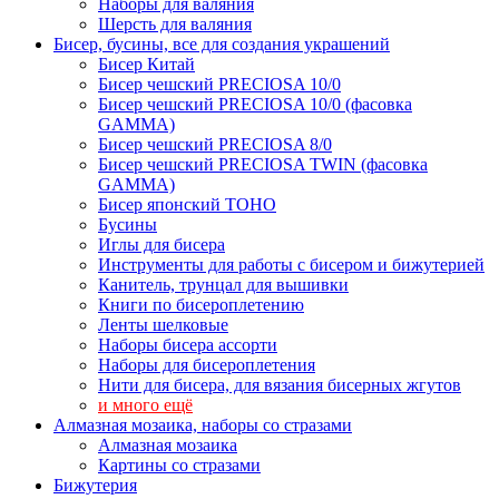
Наборы для валяния
Шерсть для валяния
Бисер, бусины, все для создания украшений
Бисер Китай
Бисер чешский PRECIOSA 10/0
Бисер чешский PRECIOSA 10/0 (фасовка
GAMMA)
Бисер чешский PRECIOSA 8/0
Бисер чешский PRECIOSA TWIN (фасовка
GAMMA)
Бисер японский TOHO
Бусины
Иглы для бисера
Инструменты для работы с бисером и бижутерией
Канитель, трунцал для вышивки
Книги по бисероплетению
Ленты шелковые
Наборы бисера ассорти
Наборы для бисероплетения
Нити для бисера, для вязания бисерных жгутов
и много ещё
Алмазная мозаика, наборы со стразами
Алмазная мозаика
Картины co стразами
Бижутерия