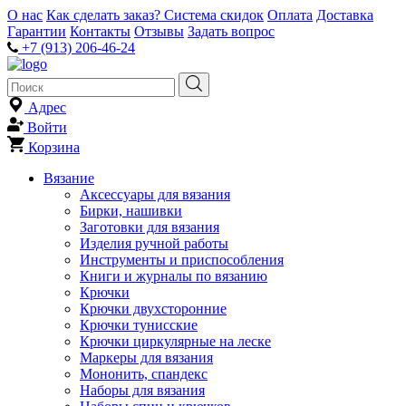
О нас
Как сделать заказ?
Система скидок
Оплата
Доставка
Гарантии
Контакты
Отзывы
Задать вопрос
+7 (913) 206-46-24
Адрес
Войти
Корзина
Вязание
Аксессуары для вязания
Бирки, нашивки
Заготовки для вязания
Изделия ручной работы
Инструменты и приспособления
Книги и журналы по вязанию
Крючки
Крючки двухсторонние
Крючки тунисские
Крючки циркулярные на леске
Маркеры для вязания
Мононить, спандекс
Наборы для вязания