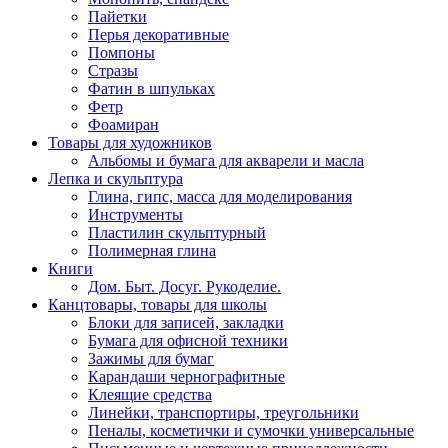
Пайетки
Перья декоративные
Помпоны
Стразы
Фатин в шпульках
Фетр
Фоамиран
Товары для художников
Альбомы и бумага для акварели и масла
Лепка и скульптура
Глина, гипс, масса для моделирования
Инструменты
Пластилин скульптурный
Полимерная глина
Книги
Дом. Быт. Досуг. Рукоделие.
Канцтовары, товары для школы
Блоки для записей, закладки
Бумага для офисной техники
Зажимы для бумаг
Карандаши чернографитные
Клеящие средства
Линейки, транспортиры, треугольники
Пеналы, косметички и сумочки универсальные