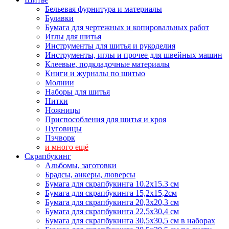
Бельевая фурнитура и материалы
Булавки
Бумага для чертежных и копировальных работ
Иглы для шитья
Инструменты для шитья и рукоделия
Инструменты, иглы и прочее для швейных машин
Клеевые, подкладочные материалы
Книги и журналы по шитью
Молнии
Наборы для шитья
Нитки
Ножницы
Приспособления для шитья и кроя
Пуговицы
Пэчворк
и много ещё
Скрапбукинг
Альбомы, заготовки
Брадсы, анкеры, люверсы
Бумага для скрапбукинга 10.2х15.3 см
Бумага для скрапбукинга 15,2х15,2см
Бумага для скрапбукинга 20,3х20,3 см
Бумага для скрапбукинга 22,5х30,4 см
Бумага для скрапбукинга 30,5х30,5 см в наборах