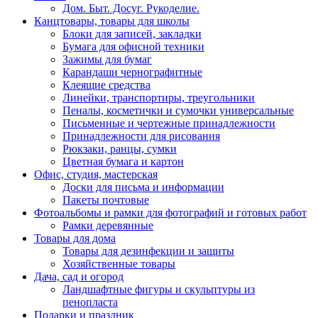
Дом. Быт. Досуг. Рукоделие.
Канцтовары, товары для школы
Блоки для записей, закладки
Бумага для офисной техники
Зажимы для бумаг
Карандаши чернографитные
Клеящие средства
Линейки, транспортиры, треугольники
Пеналы, косметички и сумочки универсальные
Письменные и чертежные принадлежности
Принадлежности для рисования
Рюкзаки, ранцы, сумки
Цветная бумага и картон
Офис, студия, мастерская
Доски для письма и информации
Пакеты почтовые
Фотоальбомы и рамки для фотографий и готовых работ
Рамки деревянные
Товары для дома
Товары для дезинфекции и защиты
Хозяйственные товары
Дача, сад и огород
Ландшафтные фигуры и скульптуры из
пенопласта
Подарки и праздник