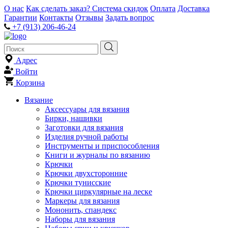
О нас
Как сделать заказ?
Система скидок
Оплата
Доставка
Гарантии
Контакты
Отзывы
Задать вопрос
+7 (913) 206-46-24
Адрес
Войти
Корзина
Вязание
Аксессуары для вязания
Бирки, нашивки
Заготовки для вязания
Изделия ручной работы
Инструменты и приспособления
Книги и журналы по вязанию
Крючки
Крючки двухсторонние
Крючки тунисские
Крючки циркулярные на леске
Маркеры для вязания
Мононить, спандекс
Наборы для вязания