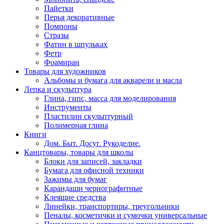
Пайетки
Перья декоративные
Помпоны
Стразы
Фатин в шпульках
Фетр
Фоамиран
Товары для художников
Альбомы и бумага для акварели и масла
Лепка и скульптура
Глина, гипс, масса для моделирования
Инструменты
Пластилин скульптурный
Полимерная глина
Книги
Дом. Быт. Досуг. Рукоделие.
Канцтовары, товары для школы
Блоки для записей, закладки
Бумага для офисной техники
Зажимы для бумаг
Карандаши чернографитные
Клеящие средства
Линейки, транспортиры, треугольники
Пеналы, косметички и сумочки универсальные