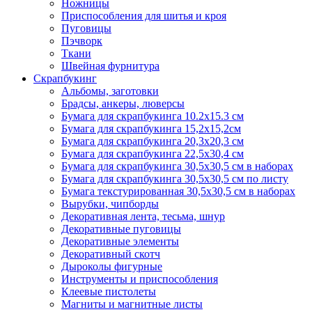
Ножницы
Приспособления для шитья и кроя
Пуговицы
Пэчворк
Ткани
Швейная фурнитура
Скрапбукинг
Альбомы, заготовки
Брадсы, анкеры, люверсы
Бумага для скрапбукинга 10.2х15.3 см
Бумага для скрапбукинга 15,2х15,2см
Бумага для скрапбукинга 20,3х20,3 см
Бумага для скрапбукинга 22,5х30,4 см
Бумага для скрапбукинга 30,5х30,5 см в наборах
Бумага для скрапбукинга 30,5х30,5 см по листу
Бумага текстурированная 30,5х30,5 см в наборах
Вырубки, чипборды
Декоративная лента, тесьма, шнур
Декоративные пуговицы
Декоративные элементы
Декоративный скотч
Дыроколы фигурные
Инструменты и приспособления
Клеевые пистолеты
Магниты и магнитные листы