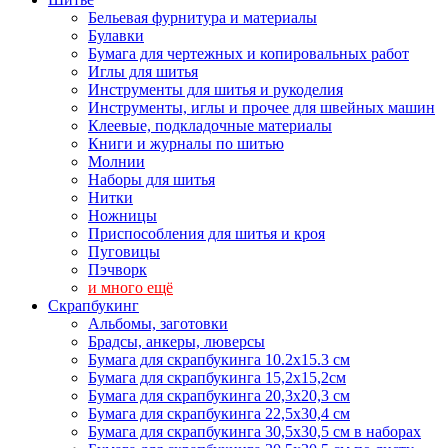
Бельевая фурнитура и материалы
Булавки
Бумага для чертежных и копировальных работ
Иглы для шитья
Инструменты для шитья и рукоделия
Инструменты, иглы и прочее для швейных машин
Клеевые, подкладочные материалы
Книги и журналы по шитью
Молнии
Наборы для шитья
Нитки
Ножницы
Приспособления для шитья и кроя
Пуговицы
Пэчворк
и много ещё
Скрапбукинг
Альбомы, заготовки
Брадсы, анкеры, люверсы
Бумага для скрапбукинга 10.2х15.3 см
Бумага для скрапбукинга 15,2х15,2см
Бумага для скрапбукинга 20,3х20,3 см
Бумага для скрапбукинга 22,5х30,4 см
Бумага для скрапбукинга 30,5х30,5 см в наборах