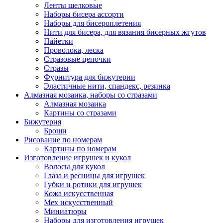
Ленты шелковые
Наборы бисера ассорти
Наборы для бисероплетения
Нити для бисера, для вязания бисерных жгутов
Пайетки
Проволока, леска
Стразовые цепочки
Стразы
Фурнитура для бижутерии
Эластичные нити, спандекс, резинка
Алмазная мозаика, наборы со стразами
Алмазная мозаика
Картины co стразами
Бижутерия
Броши
Рисование по номерам
Картины по номерам
Изготовление игрушек и кукол
Волосы для кукол
Глаза и ресницы для игрушек
Губки и ротики для игрушек
Кожа искусственная
Мех искусственный
Миниатюры
Наборы для изготовления игрушек