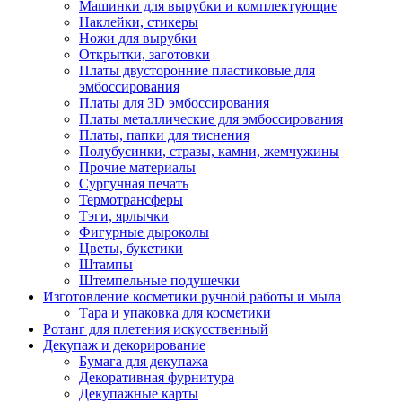
Машинки для вырубки и комплектующие
Наклейки, стикеры
Ножи для вырубки
Открытки, заготовки
Платы двусторонние пластиковые для
эмбоссирования
Платы для 3D эмбоссирования
Платы металлические для эмбоссирования
Платы, папки для тиснения
Полубусинки, стразы, камни, жемчужины
Прочие материалы
Сургучная печать
Термотрансферы
Тэги, ярлычки
Фигурные дыроколы
Цветы, букетики
Штампы
Штемпельные подушечки
Изготовление косметики ручной работы и мыла
Тара и упаковка для косметики
Ротанг для плетения искусственный
Декупаж и декорирование
Бумага для декупажа
Декоративная фурнитура
Декупажные карты