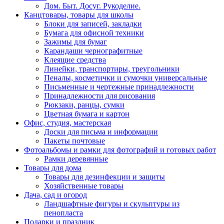
Дом. Быт. Досуг. Рукоделие.
Канцтовары, товары для школы
Блоки для записей, закладки
Бумага для офисной техники
Зажимы для бумаг
Карандаши чернографитные
Клеящие средства
Линейки, транспортиры, треугольники
Пеналы, косметички и сумочки универсальные
Письменные и чертежные принадлежности
Принадлежности для рисования
Рюкзаки, ранцы, сумки
Цветная бумага и картон
Офис, студия, мастерская
Доски для письма и информации
Пакеты почтовые
Фотоальбомы и рамки для фотографий и готовых работ
Рамки деревянные
Товары для дома
Товары для дезинфекции и защиты
Хозяйственные товары
Дача, сад и огород
Ландшафтные фигуры и скульптуры из
пенопласта
Подарки и праздник