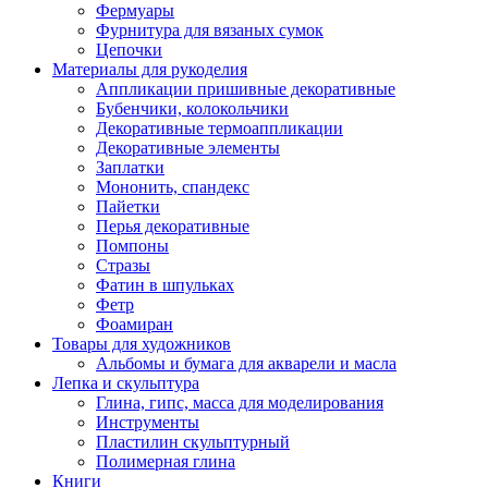
Фермуары
Фурнитура для вязаных сумок
Цепочки
Материалы для рукоделия
Аппликации пришивные декоративные
Бубенчики, колокольчики
Декоративные термоаппликации
Декоративные элементы
Заплатки
Мононить, спандекс
Пайетки
Перья декоративные
Помпоны
Стразы
Фатин в шпульках
Фетр
Фоамиран
Товары для художников
Альбомы и бумага для акварели и масла
Лепка и скульптура
Глина, гипс, масса для моделирования
Инструменты
Пластилин скульптурный
Полимерная глина
Книги