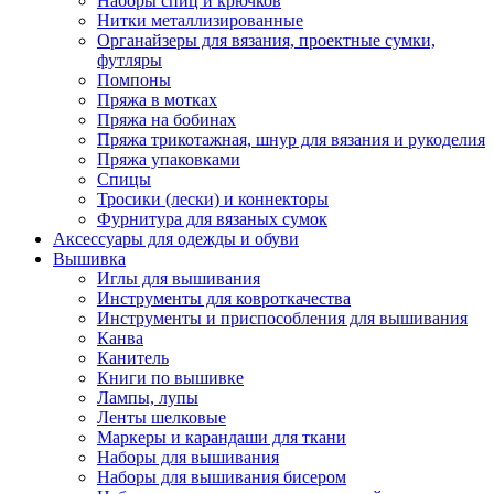
Наборы спиц и крючков
Нитки металлизированные
Органайзеры для вязания, проектные сумки,
футляры
Помпоны
Пряжа в мотках
Пряжа на бобинах
Пряжа трикотажная, шнур для вязания и рукоделия
Пряжа упаковками
Спицы
Тросики (лески) и коннекторы
Фурнитура для вязаных сумок
Аксессуары для одежды и обуви
Вышивка
Иглы для вышивания
Инструменты для ковроткачества
Инструменты и приспособления для вышивания
Канва
Канитель
Книги по вышивке
Лампы, лупы
Ленты шелковые
Маркеры и карандаши для ткани
Наборы для вышивания
Наборы для вышивания бисером