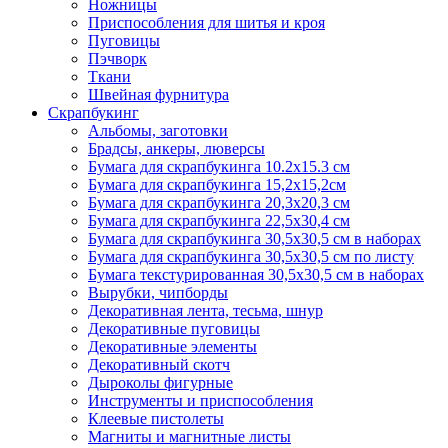
Ножницы
Приспособления для шитья и кроя
Пуговицы
Пэчворк
Ткани
Швейная фурнитура
Скрапбукинг
Альбомы, заготовки
Брадсы, анкеры, люверсы
Бумага для скрапбукинга 10.2х15.3 см
Бумага для скрапбукинга 15,2х15,2см
Бумага для скрапбукинга 20,3х20,3 см
Бумага для скрапбукинга 22,5х30,4 см
Бумага для скрапбукинга 30,5х30,5 см в наборах
Бумага для скрапбукинга 30,5х30,5 см по листу
Бумага текстурированная 30,5х30,5 см в наборах
Вырубки, чипборды
Декоративная лента, тесьма, шнур
Декоративные пуговицы
Декоративные элементы
Декоративный скотч
Дыроколы фигурные
Инструменты и приспособления
Клеевые пистолеты
Магниты и магнитные листы