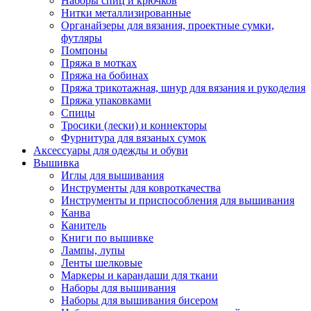
Наборы спиц и крючков
Нитки металлизированные
Органайзеры для вязания, проектные сумки,
футляры
Помпоны
Пряжа в мотках
Пряжа на бобинах
Пряжа трикотажная, шнур для вязания и рукоделия
Пряжа упаковками
Спицы
Тросики (лески) и коннекторы
Фурнитура для вязаных сумок
Аксессуары для одежды и обуви
Вышивка
Иглы для вышивания
Инструменты для ковроткачества
Инструменты и приспособления для вышивания
Канва
Канитель
Книги по вышивке
Лампы, лупы
Ленты шелковые
Маркеры и карандаши для ткани
Наборы для вышивания
Наборы для вышивания бисером