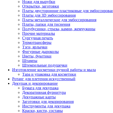
Ножи для вырубки
Открытки, заготовки
Платы двусторонние пластиковые для эмбоссирова
Платы для 3D эмбоссирования
Платы металлические для эмбоссирования
Платы, папки для тиснения
Полубусинки, стразы, камни, жемчужины
Прочие материалы
Сургучная печать
Термотрансферы
Тэги, ярлычки
Фигурные дыроколы
Цветы, букетики
Штампы
Штемпельные подушечки
Изготовление косметики ручной работы и мыла
Тара и упаковка для косметики
Ротанг для плетения искусственный
Декупаж и декорирование
Бумага для декупажа
Декоративная фурнитура
Декупажные карты
Заготовки для декорирования
Инструменты для декупажа
Краски, кисти, составы