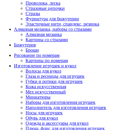
Проволока, леска
Стразовые цепочки
Стразы
Фурнитура для бижутерии
Эластичные нити, спандекс, резинка
Алмазная мозаика, наборы со стразами
Алмазная мозаика
Картины co стразами
Бижутерия
Броши
Рисование по номерам
Картины по номерам
Изготовление игрушек и кукол
Волосы для кукол
Глаза и ресницы для игрушек
Губки и ротики для игрушек
Кожа искусственная
Мех искусственный
Миниатюры
Наборы для изготовления игрушек
Наполнитель для изготовления игрушек
Носы для игрушек
Обувь для кукол
Одежда и аксессуары для кукол
Плюш, флис для изготовления игрушек