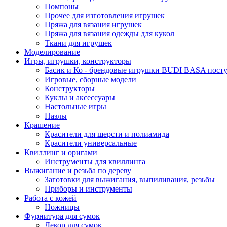
Помпоны
Прочее для изготовления игрушек
Пряжа для вязания игрушек
Пряжа для вязания одежды для кукол
Ткани для игрушек
Моделирование
Игры, игрушки, конструкторы
Басик и Ко - брендовые игрушки BUDI BASA поступ
Игровые, сборные модели
Конструкторы
Куклы и аксессуары
Настольные игры
Пазлы
Крашение
Красители для шерсти и полиамида
Красители универсальные
Квиллинг и оригами
Инструменты для квиллинга
Выжигание и резьба по дереву
Заготовки для выжигания, выпиливания, резьбы
Приборы и инструменты
Работа с кожей
Ножницы
Фурнитура для сумок
Декор для сумок