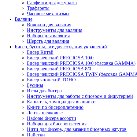
Салфетки для декупажа
Трафареты
Часовые механизмы
Валяние
Волокна для валяния
Инструменты для валяния
Наборы для валяния
Шерсть для валяния
Бисер, бусины, все для создания украшений
Бисер Китай
Бисер чешский PRECIOSA 10/0
Бисер чешский PRECIOSA 10/0 (фасовка GAMMA)
Бисер чешский PRECIOSA 8/0
Бисер чешский PRECIOSA TWIN (фасовка GAMM
Бисер японский TOHO
Бусины
Иглы для бисера
Инструменты для работы с бисером и бижутерией
Канитель, трунцал для вышивки
Книги по бисероплетению
Ленты шелковые
Наборы бисера ассорти
Наборы для бисероплетения
Нити для бисера, для вязания бисерных жгутов
Пайетки