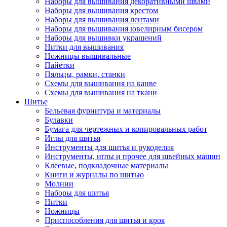
Наборы для вышивания декоративными швами
Наборы для вышивания крестом
Наборы для вышивания лентами
Наборы для вышивания ювелирным бисером
Наборы для вышивки украшений
Нитки для вышивания
Ножницы вышивальные
Пайетки
Пяльцы, рамки, станки
Схемы для вышивания на канве
Схемы для вышивания на ткани
Шитье
Бельевая фурнитура и материалы
Булавки
Бумага для чертежных и копировальных работ
Иглы для шитья
Инструменты для шитья и рукоделия
Инструменты, иглы и прочее для швейных машин
Клеевые, подкладочные материалы
Книги и журналы по шитью
Молнии
Наборы для шитья
Нитки
Ножницы
Приспособления для шитья и кроя