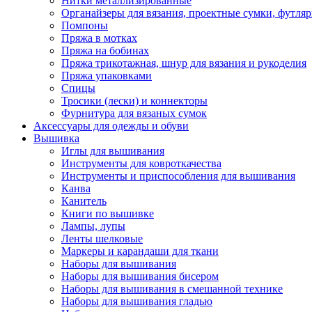
Нитки металлизированные
Органайзеры для вязания, проектные сумки, футля
Помпоны
Пряжа в мотках
Пряжа на бобинах
Пряжа трикотажная, шнур для вязания и рукоделия
Пряжа упаковками
Спицы
Тросики (лески) и коннекторы
Фурнитура для вязаных сумок
Аксессуары для одежды и обуви
Вышивка
Иглы для вышивания
Инструменты для ковроткачества
Инструменты и приспособления для вышивания
Канва
Канитель
Книги по вышивке
Лампы, лупы
Ленты шелковые
Маркеры и карандаши для ткани
Наборы для вышивания
Наборы для вышивания бисером
Наборы для вышивания в смешанной технике
Наборы для вышивания гладью