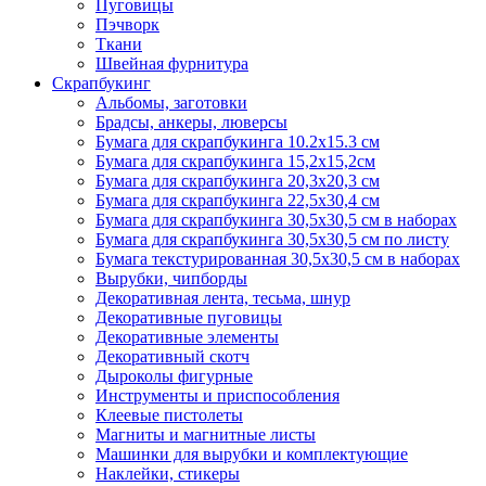
Пуговицы
Пэчворк
Ткани
Швейная фурнитура
Скрапбукинг
Альбомы, заготовки
Брадсы, анкеры, люверсы
Бумага для скрапбукинга 10.2х15.3 см
Бумага для скрапбукинга 15,2х15,2см
Бумага для скрапбукинга 20,3х20,3 см
Бумага для скрапбукинга 22,5х30,4 см
Бумага для скрапбукинга 30,5х30,5 см в наборах
Бумага для скрапбукинга 30,5х30,5 см по листу
Бумага текстурированная 30,5х30,5 см в наборах
Вырубки, чипборды
Декоративная лента, тесьма, шнур
Декоративные пуговицы
Декоративные элементы
Декоративный скотч
Дыроколы фигурные
Инструменты и приспособления
Клеевые пистолеты
Магниты и магнитные листы
Машинки для вырубки и комплектующие
Наклейки, стикеры