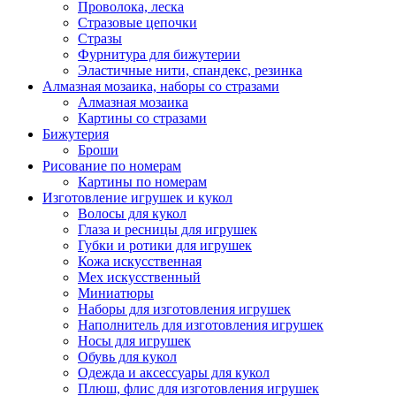
Проволока, леска
Стразовые цепочки
Стразы
Фурнитура для бижутерии
Эластичные нити, спандекс, резинка
Алмазная мозаика, наборы со стразами
Алмазная мозаика
Картины co стразами
Бижутерия
Броши
Рисование по номерам
Картины по номерам
Изготовление игрушек и кукол
Волосы для кукол
Глаза и ресницы для игрушек
Губки и ротики для игрушек
Кожа искусственная
Мех искусственный
Миниатюры
Наборы для изготовления игрушек
Наполнитель для изготовления игрушек
Носы для игрушек
Обувь для кукол
Одежда и аксессуары для кукол
Плюш, флис для изготовления игрушек