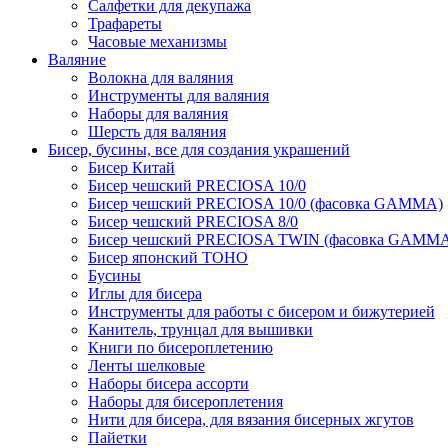
Салфетки для декупажа
Трафареты
Часовые механизмы
Валяние
Волокна для валяния
Инструменты для валяния
Наборы для валяния
Шерсть для валяния
Бисер, бусины, все для создания украшений
Бисер Китай
Бисер чешский PRECIOSA 10/0
Бисер чешский PRECIOSA 10/0 (фасовка GAMMA)
Бисер чешский PRECIOSA 8/0
Бисер чешский PRECIOSA TWIN (фасовка GAMM
Бисер японский TOHO
Бусины
Иглы для бисера
Инструменты для работы с бисером и бижутерией
Канитель, трунцал для вышивки
Книги по бисероплетению
Ленты шелковые
Наборы бисера ассорти
Наборы для бисероплетения
Нити для бисера, для вязания бисерных жгутов
Пайетки