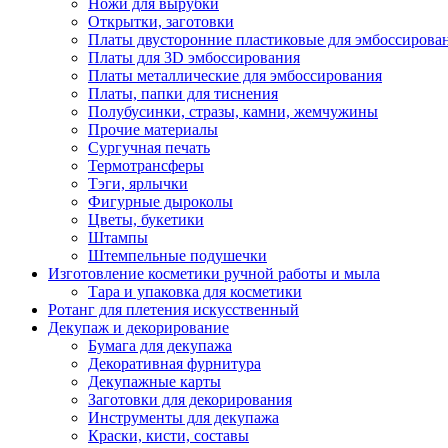
Ножи для вырубки
Открытки, заготовки
Платы двусторонние пластиковые для эмбоссирова
Платы для 3D эмбоссирования
Платы металлические для эмбоссирования
Платы, папки для тиснения
Полубусинки, стразы, камни, жемчужины
Прочие материалы
Сургучная печать
Термотрансферы
Тэги, ярлычки
Фигурные дыроколы
Цветы, букетики
Штампы
Штемпельные подушечки
Изготовление косметики ручной работы и мыла
Тара и упаковка для косметики
Ротанг для плетения искусственный
Декупаж и декорирование
Бумага для декупажа
Декоративная фурнитура
Декупажные карты
Заготовки для декорирования
Инструменты для декупажа
Краски, кисти, составы