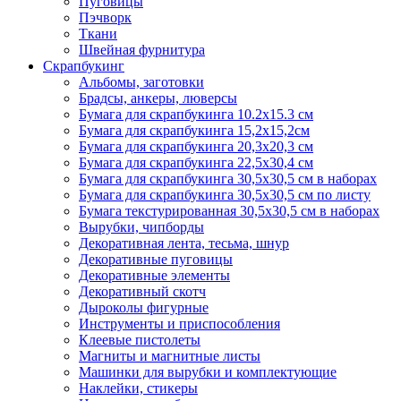
Пуговицы
Пэчворк
Ткани
Швейная фурнитура
Скрапбукинг
Альбомы, заготовки
Брадсы, анкеры, люверсы
Бумага для скрапбукинга 10.2х15.3 см
Бумага для скрапбукинга 15,2х15,2см
Бумага для скрапбукинга 20,3х20,3 см
Бумага для скрапбукинга 22,5х30,4 см
Бумага для скрапбукинга 30,5х30,5 см в наборах
Бумага для скрапбукинга 30,5х30,5 см по листу
Бумага текстурированная 30,5х30,5 см в наборах
Вырубки, чипборды
Декоративная лента, тесьма, шнур
Декоративные пуговицы
Декоративные элементы
Декоративный скотч
Дыроколы фигурные
Инструменты и приспособления
Клеевые пистолеты
Магниты и магнитные листы
Машинки для вырубки и комплектующие
Наклейки, стикеры