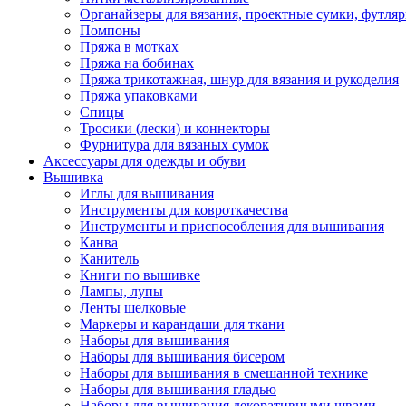
Органайзеры для вязания, проектные сумки, футля
Помпоны
Пряжа в мотках
Пряжа на бобинах
Пряжа трикотажная, шнур для вязания и рукоделия
Пряжа упаковками
Спицы
Тросики (лески) и коннекторы
Фурнитура для вязаных сумок
Аксессуары для одежды и обуви
Вышивка
Иглы для вышивания
Инструменты для ковроткачества
Инструменты и приспособления для вышивания
Канва
Канитель
Книги по вышивке
Лампы, лупы
Ленты шелковые
Маркеры и карандаши для ткани
Наборы для вышивания
Наборы для вышивания бисером
Наборы для вышивания в смешанной технике
Наборы для вышивания гладью
Наборы для вышивания декоративными швами