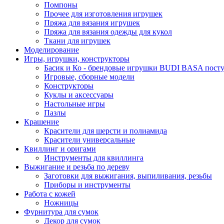
Помпоны
Прочее для изготовления игрушек
Пряжа для вязания игрушек
Пряжа для вязания одежды для кукол
Ткани для игрушек
Моделирование
Игры, игрушки, конструкторы
Басик и Ко - брендовые игрушки BUDI BASA поступ
Игровые, сборные модели
Конструкторы
Куклы и аксессуары
Настольные игры
Пазлы
Крашение
Красители для шерсти и полиамида
Красители универсальные
Квиллинг и оригами
Инструменты для квиллинга
Выжигание и резьба по дереву
Заготовки для выжигания, выпиливания, резьбы
Приборы и инструменты
Работа с кожей
Ножницы
Фурнитура для сумок
Декор для сумок