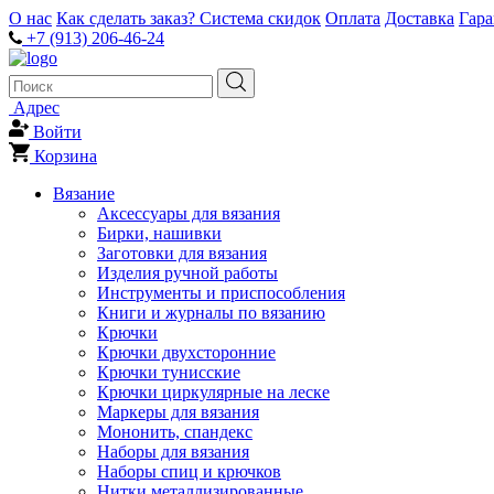
О нас
Как сделать заказ?
Система скидок
Оплата
Доставка
Гар
+7 (913) 206-46-24
Адрес
Войти
Корзина
Вязание
Аксессуары для вязания
Бирки, нашивки
Заготовки для вязания
Изделия ручной работы
Инструменты и приспособления
Книги и журналы по вязанию
Крючки
Крючки двухсторонние
Крючки тунисские
Крючки циркулярные на леске
Маркеры для вязания
Мононить, спандекс
Наборы для вязания
Наборы спиц и крючков
Нитки металлизированные