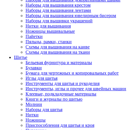
Наборы для вышивания крестом
Наборы для вышивания лентами
Наборы для вышивания ювелирным бисером
Наборы для вышивки украшений
Нитки для вышивания
Ножницы вышивальные
Пайетки
Пяльцы, рамки, станки
Схемы для вышивания на канве
Схемы для вышивания на ткани
Шитье
Бельевая фурнитура и материалы
Булавки
Бумага для чертежных и копировальных работ
Иглы для шитья
Инструменты для шитья и рукоделия
Инструменты, иглы и прочее для швейных машин
Клеевые, подкладочные материалы
Книги и журналы по шитью
Молнии
Наборы для шитья
Нитки
Ножницы
Приспособления для шитья и кроя