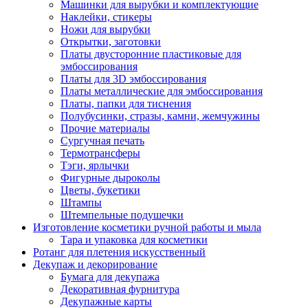
Машинки для вырубки и комплектующие
Наклейки, стикеры
Ножи для вырубки
Открытки, заготовки
Платы двусторонние пластиковые для
эмбоссирования
Платы для 3D эмбоссирования
Платы металлические для эмбоссирования
Платы, папки для тиснения
Полубусинки, стразы, камни, жемчужины
Прочие материалы
Сургучная печать
Термотрансферы
Тэги, ярлычки
Фигурные дыроколы
Цветы, букетики
Штампы
Штемпельные подушечки
Изготовление косметики ручной работы и мыла
Тара и упаковка для косметики
Ротанг для плетения искусственный
Декупаж и декорирование
Бумага для декупажа
Декоративная фурнитура
Декупажные карты