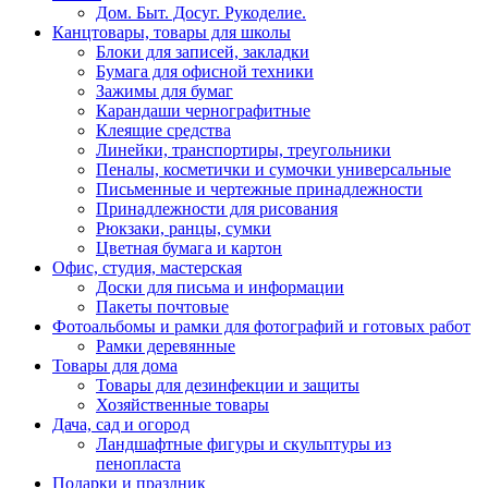
Дом. Быт. Досуг. Рукоделие.
Канцтовары, товары для школы
Блоки для записей, закладки
Бумага для офисной техники
Зажимы для бумаг
Карандаши чернографитные
Клеящие средства
Линейки, транспортиры, треугольники
Пеналы, косметички и сумочки универсальные
Письменные и чертежные принадлежности
Принадлежности для рисования
Рюкзаки, ранцы, сумки
Цветная бумага и картон
Офис, студия, мастерская
Доски для письма и информации
Пакеты почтовые
Фотоальбомы и рамки для фотографий и готовых работ
Рамки деревянные
Товары для дома
Товары для дезинфекции и защиты
Хозяйственные товары
Дача, сад и огород
Ландшафтные фигуры и скульптуры из
пенопласта
Подарки и праздник