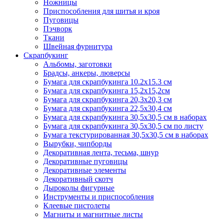
Ножницы
Приспособления для шитья и кроя
Пуговицы
Пэчворк
Ткани
Швейная фурнитура
Скрапбукинг
Альбомы, заготовки
Брадсы, анкеры, люверсы
Бумага для скрапбукинга 10.2х15.3 см
Бумага для скрапбукинга 15,2х15,2см
Бумага для скрапбукинга 20,3х20,3 см
Бумага для скрапбукинга 22,5х30,4 см
Бумага для скрапбукинга 30,5х30,5 см в наборах
Бумага для скрапбукинга 30,5х30,5 см по листу
Бумага текстурированная 30,5х30,5 см в наборах
Вырубки, чипборды
Декоративная лента, тесьма, шнур
Декоративные пуговицы
Декоративные элементы
Декоративный скотч
Дыроколы фигурные
Инструменты и приспособления
Клеевые пистолеты
Магниты и магнитные листы