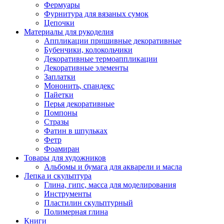
Фермуары
Фурнитура для вязаных сумок
Цепочки
Материалы для рукоделия
Аппликации пришивные декоративные
Бубенчики, колокольчики
Декоративные термоаппликации
Декоративные элементы
Заплатки
Мононить, спандекс
Пайетки
Перья декоративные
Помпоны
Стразы
Фатин в шпульках
Фетр
Фоамиран
Товары для художников
Альбомы и бумага для акварели и масла
Лепка и скульптура
Глина, гипс, масса для моделирования
Инструменты
Пластилин скульптурный
Полимерная глина
Книги