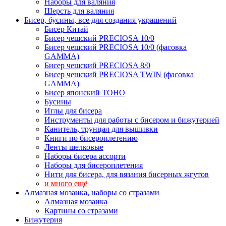
Наборы для валяния
Шерсть для валяния
Бисер, бусины, все для создания украшений
Бисер Китай
Бисер чешский PRECIOSA 10/0
Бисер чешский PRECIOSA 10/0 (фасовка
GAMMA)
Бисер чешский PRECIOSA 8/0
Бисер чешский PRECIOSA TWIN (фасовка
GAMMA)
Бисер японский TOHO
Бусины
Иглы для бисера
Инструменты для работы с бисером и бижутерией
Канитель, трунцал для вышивки
Книги по бисероплетению
Ленты шелковые
Наборы бисера ассорти
Наборы для бисероплетения
Нити для бисера, для вязания бисерных жгутов
и много ещё
Алмазная мозаика, наборы со стразами
Алмазная мозаика
Картины co стразами
Бижутерия