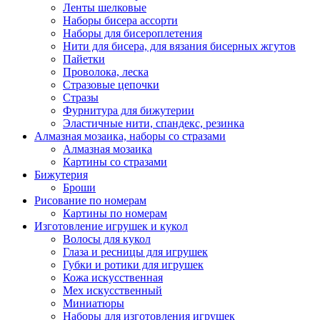
Ленты шелковые
Наборы бисера ассорти
Наборы для бисероплетения
Нити для бисера, для вязания бисерных жгутов
Пайетки
Проволока, леска
Стразовые цепочки
Стразы
Фурнитура для бижутерии
Эластичные нити, спандекс, резинка
Алмазная мозаика, наборы со стразами
Алмазная мозаика
Картины co стразами
Бижутерия
Броши
Рисование по номерам
Картины по номерам
Изготовление игрушек и кукол
Волосы для кукол
Глаза и ресницы для игрушек
Губки и ротики для игрушек
Кожа искусственная
Мех искусственный
Миниатюры
Наборы для изготовления игрушек