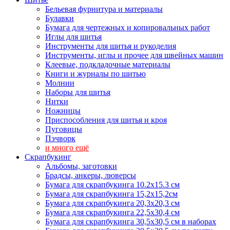
Бельевая фурнитура и материалы
Булавки
Бумага для чертежных и копировальных работ
Иглы для шитья
Инструменты для шитья и рукоделия
Инструменты, иглы и прочее для швейных машин
Клеевые, подкладочные материалы
Книги и журналы по шитью
Молнии
Наборы для шитья
Нитки
Ножницы
Приспособления для шитья и кроя
Пуговицы
Пэчворк
и много ещё
Скрапбукинг
Альбомы, заготовки
Брадсы, анкеры, люверсы
Бумага для скрапбукинга 10.2х15.3 см
Бумага для скрапбукинга 15,2х15,2см
Бумага для скрапбукинга 20,3х20,3 см
Бумага для скрапбукинга 22,5х30,4 см
Бумага для скрапбукинга 30,5х30,5 см в наборах