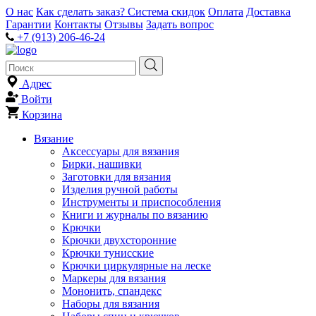
О нас
Как сделать заказ?
Система скидок
Оплата
Доставка
Гарантии
Контакты
Отзывы
Задать вопрос
+7 (913) 206-46-24
Адрес
Войти
Корзина
Вязание
Аксессуары для вязания
Бирки, нашивки
Заготовки для вязания
Изделия ручной работы
Инструменты и приспособления
Книги и журналы по вязанию
Крючки
Крючки двухсторонние
Крючки тунисские
Крючки циркулярные на леске
Маркеры для вязания
Мононить, спандекс
Наборы для вязания