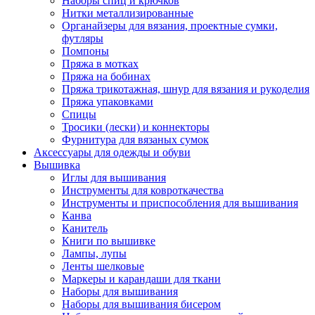
Наборы спиц и крючков
Нитки металлизированные
Органайзеры для вязания, проектные сумки,
футляры
Помпоны
Пряжа в мотках
Пряжа на бобинах
Пряжа трикотажная, шнур для вязания и рукоделия
Пряжа упаковками
Спицы
Тросики (лески) и коннекторы
Фурнитура для вязаных сумок
Аксессуары для одежды и обуви
Вышивка
Иглы для вышивания
Инструменты для ковроткачества
Инструменты и приспособления для вышивания
Канва
Канитель
Книги по вышивке
Лампы, лупы
Ленты шелковые
Маркеры и карандаши для ткани
Наборы для вышивания
Наборы для вышивания бисером