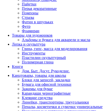
Пайетки
Перья декоративные
Помпоны
Стразы
Фатин в шпульках
Фетр
Фоамиран
Товары для художников
Альбомы и бумага для акварели и масла
Лепка и скульптура
Глина, гипс, масса для моделирования
Инструменты
Пластилин скульптурный
Полимерная глина
Книги
Дом. Быт. Досуг. Рукоделие.
Канцтовары, товары для школы
Блоки для записей, закладки
Бумага для офисной техники
Зажимы для бумаг
Карандаши чернографитные
Клеящие средства
Линейки, транспортиры, треугольники
Пеналы, косметички и сумочки универсальные