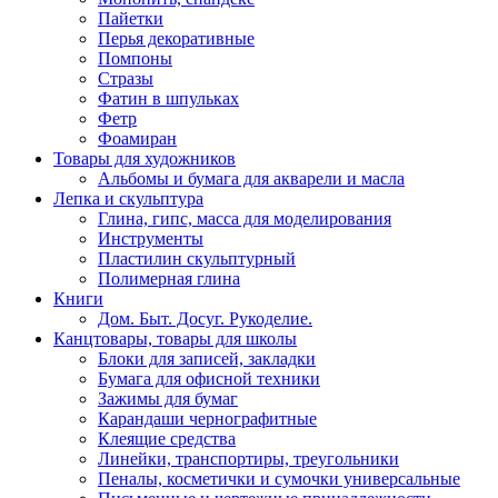
Пайетки
Перья декоративные
Помпоны
Стразы
Фатин в шпульках
Фетр
Фоамиран
Товары для художников
Альбомы и бумага для акварели и масла
Лепка и скульптура
Глина, гипс, масса для моделирования
Инструменты
Пластилин скульптурный
Полимерная глина
Книги
Дом. Быт. Досуг. Рукоделие.
Канцтовары, товары для школы
Блоки для записей, закладки
Бумага для офисной техники
Зажимы для бумаг
Карандаши чернографитные
Клеящие средства
Линейки, транспортиры, треугольники
Пеналы, косметички и сумочки универсальные