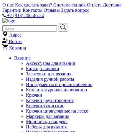
О нас
Как сделать заказ?
Система скидок
Оплата
Доставка
Гарантии
Контакты
Отзывы
Задать вопрос
+7 (913) 206-46-24
Адрес
Войти
Корзина
Вязание
Аксессуары для вязания
Бирки, нашивки
Заготовки для вязания
Изделия ручной работы
Инструменты и приспособления
Книги и журналы по вязанию
Крючки
Крючки двухсторонние
Крючки тунисские
Крючки циркулярные на леске
Маркеры для вязания
Мононить, спандекс
Наборы для вязания