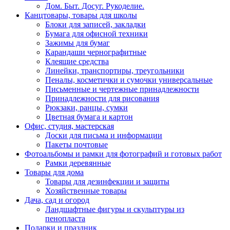
Дом. Быт. Досуг. Рукоделие.
Канцтовары, товары для школы
Блоки для записей, закладки
Бумага для офисной техники
Зажимы для бумаг
Карандаши чернографитные
Клеящие средства
Линейки, транспортиры, треугольники
Пеналы, косметички и сумочки универсальные
Письменные и чертежные принадлежности
Принадлежности для рисования
Рюкзаки, ранцы, сумки
Цветная бумага и картон
Офис, студия, мастерская
Доски для письма и информации
Пакеты почтовые
Фотоальбомы и рамки для фотографий и готовых работ
Рамки деревянные
Товары для дома
Товары для дезинфекции и защиты
Хозяйственные товары
Дача, сад и огород
Ландшафтные фигуры и скульптуры из
пенопласта
Подарки и праздник