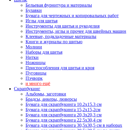
Бельевая фурнитура и материалы
Булавки
Бумага для чертежных и копировальных работ
Иглы для шитья
Инструменты для шитья и рукоделия
Инструменты, иглы и прочее для швейных машин
Клеевые, подкладочные материалы
Книги и журналы по шитью
Молнии
Наборы для шитья
Нитки
Ножницы
Приспособления для шитья и кроя
Пуговицы
Пэчворк
и много ещё
Скрапбукинг
Альбомы, заготовки
Брадсы, анкеры, люверсы
Бумага для скрапбукинга 10.2х15.3 см
Бумага для скрапбукинга 15,2х15,2см
Бумага для скрапбукинга 20,3х20,3 см
Бумага для скрапбукинга 22,5х30,4 см
Бумага для скрапбукинга 30,5х30,5 см в наборах