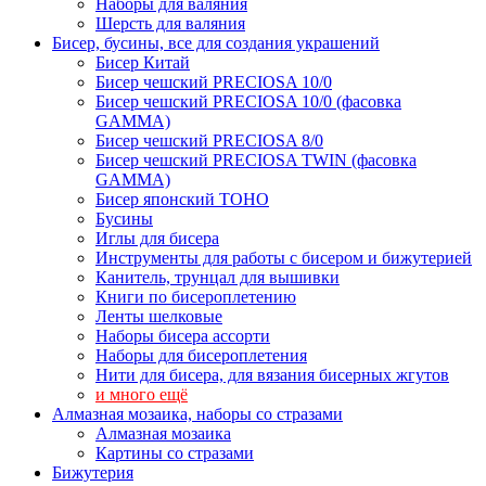
Наборы для валяния
Шерсть для валяния
Бисер, бусины, все для создания украшений
Бисер Китай
Бисер чешский PRECIOSA 10/0
Бисер чешский PRECIOSA 10/0 (фасовка
GAMMA)
Бисер чешский PRECIOSA 8/0
Бисер чешский PRECIOSA TWIN (фасовка
GAMMA)
Бисер японский TOHO
Бусины
Иглы для бисера
Инструменты для работы с бисером и бижутерией
Канитель, трунцал для вышивки
Книги по бисероплетению
Ленты шелковые
Наборы бисера ассорти
Наборы для бисероплетения
Нити для бисера, для вязания бисерных жгутов
и много ещё
Алмазная мозаика, наборы со стразами
Алмазная мозаика
Картины co стразами
Бижутерия