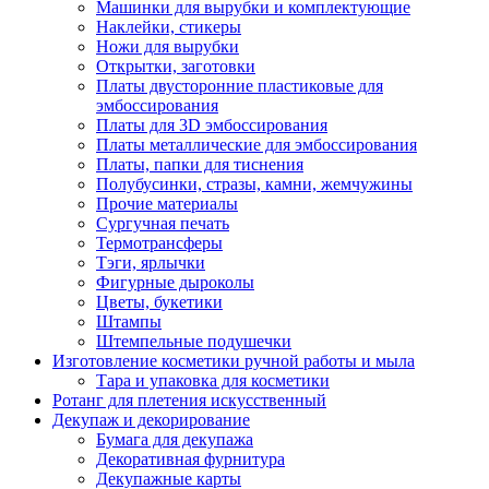
Машинки для вырубки и комплектующие
Наклейки, стикеры
Ножи для вырубки
Открытки, заготовки
Платы двусторонние пластиковые для
эмбоссирования
Платы для 3D эмбоссирования
Платы металлические для эмбоссирования
Платы, папки для тиснения
Полубусинки, стразы, камни, жемчужины
Прочие материалы
Сургучная печать
Термотрансферы
Тэги, ярлычки
Фигурные дыроколы
Цветы, букетики
Штампы
Штемпельные подушечки
Изготовление косметики ручной работы и мыла
Тара и упаковка для косметики
Ротанг для плетения искусственный
Декупаж и декорирование
Бумага для декупажа
Декоративная фурнитура
Декупажные карты