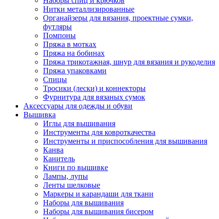
Наборы спиц и крючков
Нитки металлизированные
Органайзеры для вязания, проектные сумки,
футляры
Помпоны
Пряжа в мотках
Пряжа на бобинах
Пряжа трикотажная, шнур для вязания и рукоделия
Пряжа упаковками
Спицы
Тросики (лески) и коннекторы
Фурнитура для вязаных сумок
Аксессуары для одежды и обуви
Вышивка
Иглы для вышивания
Инструменты для ковроткачества
Инструменты и приспособления для вышивания
Канва
Канитель
Книги по вышивке
Лампы, лупы
Ленты шелковые
Маркеры и карандаши для ткани
Наборы для вышивания
Наборы для вышивания бисером