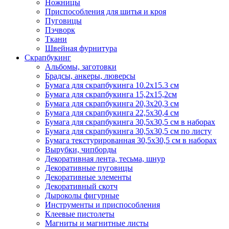
Ножницы
Приспособления для шитья и кроя
Пуговицы
Пэчворк
Ткани
Швейная фурнитура
Скрапбукинг
Альбомы, заготовки
Брадсы, анкеры, люверсы
Бумага для скрапбукинга 10.2х15.3 см
Бумага для скрапбукинга 15,2х15,2см
Бумага для скрапбукинга 20,3х20,3 см
Бумага для скрапбукинга 22,5х30,4 см
Бумага для скрапбукинга 30,5х30,5 см в наборах
Бумага для скрапбукинга 30,5х30,5 см по листу
Бумага текстурированная 30,5х30,5 см в наборах
Вырубки, чипборды
Декоративная лента, тесьма, шнур
Декоративные пуговицы
Декоративные элементы
Декоративный скотч
Дыроколы фигурные
Инструменты и приспособления
Клеевые пистолеты
Магниты и магнитные листы