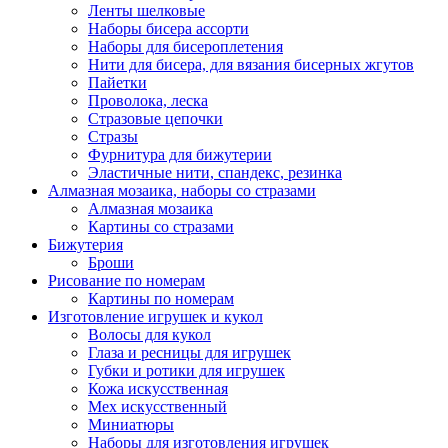
Ленты шелковые
Наборы бисера ассорти
Наборы для бисероплетения
Нити для бисера, для вязания бисерных жгутов
Пайетки
Проволока, леска
Стразовые цепочки
Стразы
Фурнитура для бижутерии
Эластичные нити, спандекс, резинка
Алмазная мозаика, наборы со стразами
Алмазная мозаика
Картины co стразами
Бижутерия
Броши
Рисование по номерам
Картины по номерам
Изготовление игрушек и кукол
Волосы для кукол
Глаза и ресницы для игрушек
Губки и ротики для игрушек
Кожа искусственная
Мех искусственный
Миниатюры
Наборы для изготовления игрушек