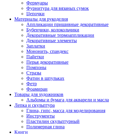
Фермуары
Фурнитура для вязаных сумок
Цепочки
Материалы для рукоделия
Аппликации пришивные декоративные
Бубенчики, колокольчики
Декоративные термоаппликации
Декоративные элементы
Заплатки
Мононить, спандекс
Пайетки
Перья декоративные
Помпоны
Стразы
Фатин в шпульках
Фетр
Фоамиран
Товары для художников
Альбомы и бумага для акварели и масла
Лепка и скульптура
Глина, гипс, масса для моделирования
Инструменты
Пластилин скульптурный
Полимерная глина
Книги