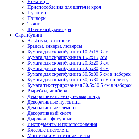
Ножницы
Приспособления для шитья и кроя
Пуговицы
Пэчворк
Ткани
Швейная фурнитура
Скрапбукинг
Альбомы, заготовки
Брадсы, анкеры, люверсы
Бумага для скрапбукинга 10.2х15.3 см
Бумага для скрапбукинга 15,2х15,2см
Бумага для скрапбукинга 20,3х20,3 см
Бумага для скрапбукинга 22,5х30,4 см
Бумага для скрапбукинга 30,5х30,5 см в наборах
Бумага для скрапбукинга 30,5х30,5 см по листу
Бумага текстурированная 30,5х30,5 см в наборах
Вырубки, чипборды
Декоративная лента, тесьма, шнур
Декоративные пуговицы
Декоративные элементы
Декоративный скотч
Дыроколы фигурные
Инструменты и приспособления
Клеевые пистолеты
Магниты и магнитные листы