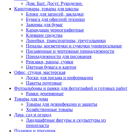
Дом. Быт. Досуг. Рукоделие.
Канцтовары, товары для школы
Блоки для записей, закладки
Бумага для офисной техники
Зажимы для бумаг
Карандаши чернографитные
Клеящие средства
Линейки, транспортиры, треугольники
Пеналы, косметички и сумочки универсальные
Письменные и чертежные принадлежности
Принадлежности для рисования
Рюкзаки, ранцы, сумки
Цветная бумага и картон
Офис, студия, мастерская
Доски для письма и информации
Пакеты почтовые
Фотоальбомы и рамки для фотографий и готовых работ
Рамки деревянные
Товары для дома
Товары для дезинфекции и защиты
Хозяйственные товары
Дача, сад и огород
Ландшафтные фигуры и скульптуры из
пенопласта
Подарки и праздник