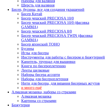
Наборы для валяния
Шерсть для валяния
Бисер, бусины, все для создания украшений
Бисер Китай
Бисер чешский PRECIOSA 10/0
Бисер чешский PRECIOSA 10/0 (фасовка
GAMMA)
Бисер чешский PRECIOSA 8/0
Бисер чешский PRECIOSA TWIN (фасовка
GAMMA)
Бисер японский TOHO
Бусины
Иглы для бисера
Инструменты для работы с бисером и бижутерией
Канитель, трунцал для вышивки
Книги по бисероплетению
Ленты шелковые
Наборы бисера ассорти
Наборы для бисероплетения
Нити для бисера, для вязания бисерных жгутов
и много ещё
Алмазная мозаика, наборы со стразами
Алмазная мозаика
Картины co стразами
Бижутерия