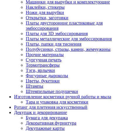
Машинки для вырубки и комплектующие
Наклейки, стикеры
Ножи для вырубки
Открытки, заготовки
Платы двусторонние пластиковые для
эмбоссирования
Платы для 3D эмбоссирования
Платы металлические для эмбоссирования
Платы, папки для тиснения
Полубусинки, стразы, камни, жемчужины
Прочие материалы
Сургучная печать
Термотрансферы
Тэги, ярлычки
Фигурные дыроколы
Цветы, букетики
Штампы
Штемпельные подушечки
Изготовление косметики ручной работы и мыла
Тара и упаковка для косметики
Ротанг для плетения искусственный
Декупаж и декорирование
Бумага для декупажа
Декоративная фурнитура
Декупажные карты