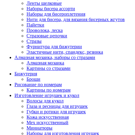
Ленты шелковые
Наборы бисера ассорти
Наборы для бисероплетения
Нити для бисера, для вязания бисерных жгутов
Пайетки
Проволока, леска
Стразовые цепочки
Стразы
Фурнитура для бижутерии
Эластичные нити, спандекс, резинка
Алмазная мозаика, наборы со стразами
Алмазная мозаика
Картины co стразами
Бижутерия
Броши
Рисование по номерам
Картины по номерам
Изготовление игрушек и кукол
Волосы для кукол
Глаза и ресницы для игрушек
Губки и ротики для игрушек
Кожа искусственная
Мех искусственный
Миниатюры
Наборы для изготовления игрушек