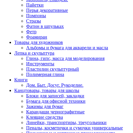
Пайетки
Перья декоративные
Помпоны
Стразы
Фатин в шпульках
Фетр
Фоамиран
Товары для художников
Альбомы и бумага для акварели и масла
Лепка и скульптура
Глина, гипс, масса для моделирования
Инструменты
Пластилин скульптурный
Полимерная глина
Книги
Дом. Быт. Досуг. Рукоделие.
Канцтовары, товары для школы
Блоки для записей, закладки
Бумага для офисной техники
Зажимы для бумаг
Карандаши чернографитные
Клеящие средства
Линейки, транспортиры, треугольники
Пеналы, косметички и сумочки универсальные