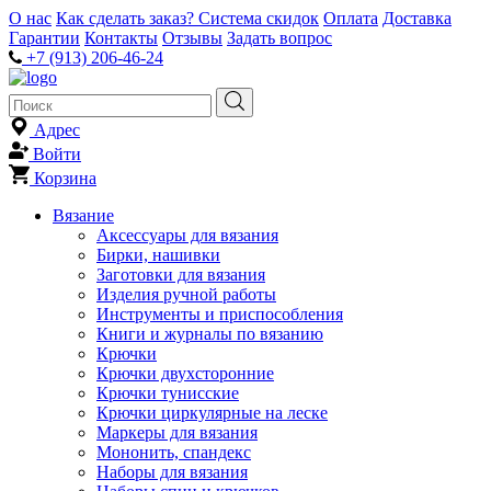
О нас
Как сделать заказ?
Система скидок
Оплата
Доставка
Гарантии
Контакты
Отзывы
Задать вопрос
+7 (913) 206-46-24
Адрес
Войти
Корзина
Вязание
Аксессуары для вязания
Бирки, нашивки
Заготовки для вязания
Изделия ручной работы
Инструменты и приспособления
Книги и журналы по вязанию
Крючки
Крючки двухсторонние
Крючки тунисские
Крючки циркулярные на леске
Маркеры для вязания
Мононить, спандекс
Наборы для вязания