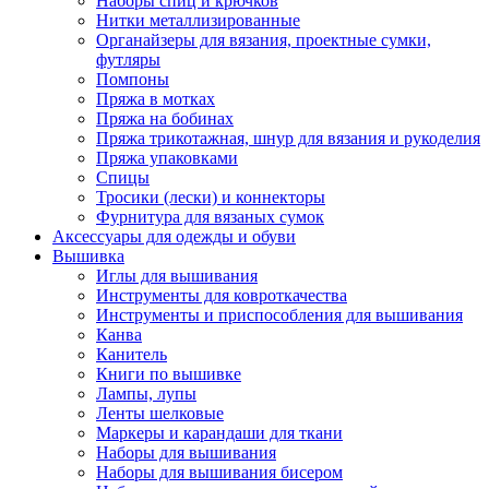
Наборы спиц и крючков
Нитки металлизированные
Органайзеры для вязания, проектные сумки,
футляры
Помпоны
Пряжа в мотках
Пряжа на бобинах
Пряжа трикотажная, шнур для вязания и рукоделия
Пряжа упаковками
Спицы
Тросики (лески) и коннекторы
Фурнитура для вязаных сумок
Аксессуары для одежды и обуви
Вышивка
Иглы для вышивания
Инструменты для ковроткачества
Инструменты и приспособления для вышивания
Канва
Канитель
Книги по вышивке
Лампы, лупы
Ленты шелковые
Маркеры и карандаши для ткани
Наборы для вышивания
Наборы для вышивания бисером