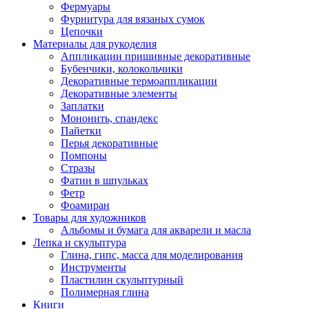
Фермуары
Фурнитура для вязаных сумок
Цепочки
Материалы для рукоделия
Аппликации пришивные декоративные
Бубенчики, колокольчики
Декоративные термоаппликации
Декоративные элементы
Заплатки
Мононить, спандекс
Пайетки
Перья декоративные
Помпоны
Стразы
Фатин в шпульках
Фетр
Фоамиран
Товары для художников
Альбомы и бумага для акварели и масла
Лепка и скульптура
Глина, гипс, масса для моделирования
Инструменты
Пластилин скульптурный
Полимерная глина
Книги