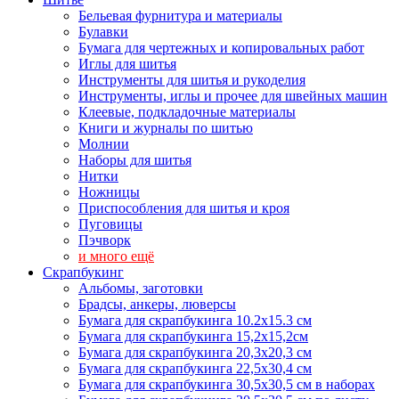
Бельевая фурнитура и материалы
Булавки
Бумага для чертежных и копировальных работ
Иглы для шитья
Инструменты для шитья и рукоделия
Инструменты, иглы и прочее для швейных машин
Клеевые, подкладочные материалы
Книги и журналы по шитью
Молнии
Наборы для шитья
Нитки
Ножницы
Приспособления для шитья и кроя
Пуговицы
Пэчворк
и много ещё
Скрапбукинг
Альбомы, заготовки
Брадсы, анкеры, люверсы
Бумага для скрапбукинга 10.2х15.3 см
Бумага для скрапбукинга 15,2х15,2см
Бумага для скрапбукинга 20,3х20,3 см
Бумага для скрапбукинга 22,5х30,4 см
Бумага для скрапбукинга 30,5х30,5 см в наборах