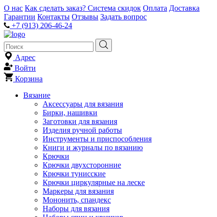
О нас
Как сделать заказ?
Система скидок
Оплата
Доставка
Гарантии
Контакты
Отзывы
Задать вопрос
+7 (913) 206-46-24
Адрес
Войти
Корзина
Вязание
Аксессуары для вязания
Бирки, нашивки
Заготовки для вязания
Изделия ручной работы
Инструменты и приспособления
Книги и журналы по вязанию
Крючки
Крючки двухсторонние
Крючки тунисские
Крючки циркулярные на леске
Маркеры для вязания
Мононить, спандекс
Наборы для вязания