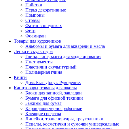
Пайетки
Перья декоративные
Помпоны
Стразы
Фатин в шпульках
Фетр
Фоамиран
Товары для художников
Альбомы и бумага для акварели и масла
Лепка и скульптура
Глина, гипс, масса для моделирования
Инструменты
Пластилин скульптурный
Полимерная глина
Книги
Дом. Быт. Досуг. Рукоделие.
Канцтовары, товары для школы
Блоки для записей, закладки
Бумага для офисной техники
Зажимы для бумаг
Карандаши чернографитные
Клеящие средства
Линейки, транспортиры, треугольники
Пеналы, косметички и сумочки универсальные