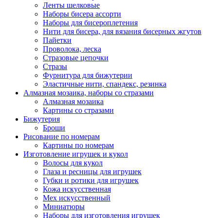
Ленты шелковые
Наборы бисера ассорти
Наборы для бисероплетения
Нити для бисера, для вязания бисерных жгутов
Пайетки
Проволока, леска
Стразовые цепочки
Стразы
Фурнитура для бижутерии
Эластичные нити, спандекс, резинка
Алмазная мозаика, наборы со стразами
Алмазная мозаика
Картины co стразами
Бижутерия
Броши
Рисование по номерам
Картины по номерам
Изготовление игрушек и кукол
Волосы для кукол
Глаза и ресницы для игрушек
Губки и ротики для игрушек
Кожа искусственная
Мех искусственный
Миниатюры
Наборы для изготовления игрушек