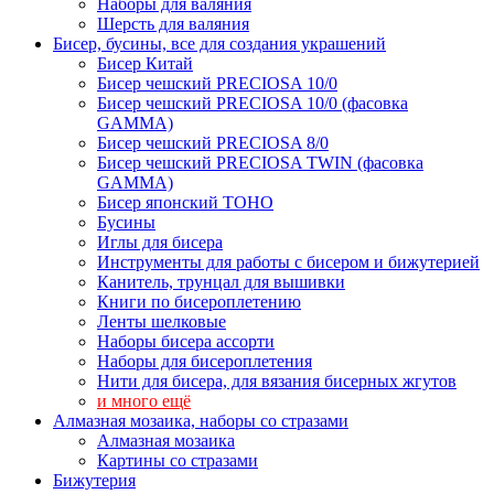
Наборы для валяния
Шерсть для валяния
Бисер, бусины, все для создания украшений
Бисер Китай
Бисер чешский PRECIOSA 10/0
Бисер чешский PRECIOSA 10/0 (фасовка
GAMMA)
Бисер чешский PRECIOSA 8/0
Бисер чешский PRECIOSA TWIN (фасовка
GAMMA)
Бисер японский TOHO
Бусины
Иглы для бисера
Инструменты для работы с бисером и бижутерией
Канитель, трунцал для вышивки
Книги по бисероплетению
Ленты шелковые
Наборы бисера ассорти
Наборы для бисероплетения
Нити для бисера, для вязания бисерных жгутов
и много ещё
Алмазная мозаика, наборы со стразами
Алмазная мозаика
Картины co стразами
Бижутерия