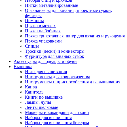
Наборы спиц и крючков
Нитки металлизированные
Органайзеры для вязания, проектные сумки,
футляры
Помпоны
Пряжа в мотках
Пряжа на бобинах
Пряжа трикотажная, шнур для вязания и рукоделия
Пряжа упаковками
Спицы
Тросики (лески) и коннекторы
Фурнитура для вязаных сумок
Аксессуары для одежды и обуви
Вышивка
Иглы для вышивания
Инструменты для ковроткачества
Инструменты и приспособления для вышивания
Канва
Канитель
Книги по вышивке
Лампы, лупы
Ленты шелковые
Маркеры и карандаши для ткани
Наборы для вышивания
Наборы для вышивания бисером