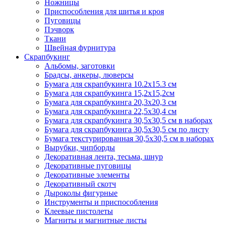
Ножницы
Приспособления для шитья и кроя
Пуговицы
Пэчворк
Ткани
Швейная фурнитура
Скрапбукинг
Альбомы, заготовки
Брадсы, анкеры, люверсы
Бумага для скрапбукинга 10.2х15.3 см
Бумага для скрапбукинга 15,2х15,2см
Бумага для скрапбукинга 20,3х20,3 см
Бумага для скрапбукинга 22,5х30,4 см
Бумага для скрапбукинга 30,5х30,5 см в наборах
Бумага для скрапбукинга 30,5х30,5 см по листу
Бумага текстурированная 30,5х30,5 см в наборах
Вырубки, чипборды
Декоративная лента, тесьма, шнур
Декоративные пуговицы
Декоративные элементы
Декоративный скотч
Дыроколы фигурные
Инструменты и приспособления
Клеевые пистолеты
Магниты и магнитные листы