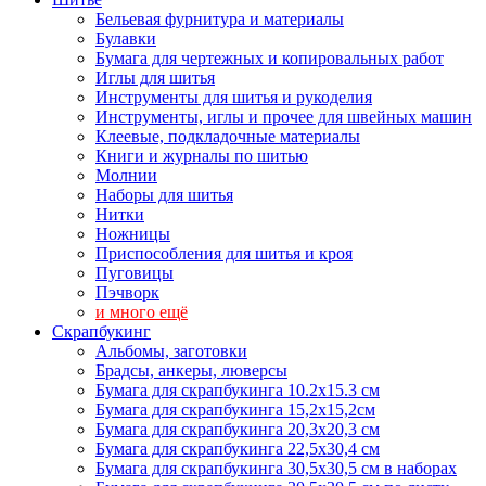
Бельевая фурнитура и материалы
Булавки
Бумага для чертежных и копировальных работ
Иглы для шитья
Инструменты для шитья и рукоделия
Инструменты, иглы и прочее для швейных машин
Клеевые, подкладочные материалы
Книги и журналы по шитью
Молнии
Наборы для шитья
Нитки
Ножницы
Приспособления для шитья и кроя
Пуговицы
Пэчворк
и много ещё
Скрапбукинг
Альбомы, заготовки
Брадсы, анкеры, люверсы
Бумага для скрапбукинга 10.2х15.3 см
Бумага для скрапбукинга 15,2х15,2см
Бумага для скрапбукинга 20,3х20,3 см
Бумага для скрапбукинга 22,5х30,4 см
Бумага для скрапбукинга 30,5х30,5 см в наборах