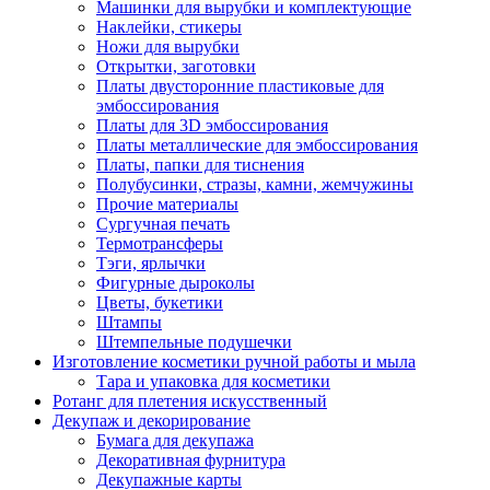
Машинки для вырубки и комплектующие
Наклейки, стикеры
Ножи для вырубки
Открытки, заготовки
Платы двусторонние пластиковые для
эмбоссирования
Платы для 3D эмбоссирования
Платы металлические для эмбоссирования
Платы, папки для тиснения
Полубусинки, стразы, камни, жемчужины
Прочие материалы
Сургучная печать
Термотрансферы
Тэги, ярлычки
Фигурные дыроколы
Цветы, букетики
Штампы
Штемпельные подушечки
Изготовление косметики ручной работы и мыла
Тара и упаковка для косметики
Ротанг для плетения искусственный
Декупаж и декорирование
Бумага для декупажа
Декоративная фурнитура
Декупажные карты