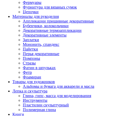
Фермуары
Фурнитура для вязаных сумок
Цепочки
Материалы для рукоделия
Аппликации пришивные декоративные
Бубенчики, колокольчики
Декоративные термоаппликации
Декоративные элементы
Заплатки
Мононить, спандекс
Пайетки
Перья декоративные
Помпоны
Стразы
Фатин в шпульках
Фетр
Фоамиран
Товары для художников
Альбомы и бумага для акварели и масла
Лепка и скульптура
Глина, гипс, масса для моделирования
Инструменты
Пластилин скульптурный
Полимерная глина
Книги