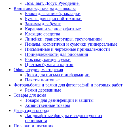
Дом. Быт. Досуг. Рукоделие.
Канцтовары, товары для школы
Блоки для записей, закладки
Бумага для офисной техники
Зажимы для бумаг
Карандаши чернографитные
Клеящие средства
Линейки, транспортиры, треугольники
Пеналы, косметички и сумочки универсальные
Письменные и чертежные принадлежности
Принадлежности для рисования
Рюкзаки, ранцы, сумки
Цветная бумага и картон
Офис, студия, мастерская
Доски для письма и информации
Пакеты почтовые
Фотоальбомы и рамки для фотографий и готовых работ
Рамки деревянные
Товары для дома
Товары для дезинфекции и защиты
Хозяйственные товары
Дача, сад и огород
Ландшафтные фигуры и скульптуры из
пенопласта
Подарки и праздник