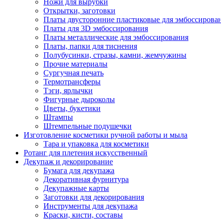
Ножи для вырубки
Открытки, заготовки
Платы двусторонние пластиковые для эмбоссирова
Платы для 3D эмбоссирования
Платы металлические для эмбоссирования
Платы, папки для тиснения
Полубусинки, стразы, камни, жемчужины
Прочие материалы
Сургучная печать
Термотрансферы
Тэги, ярлычки
Фигурные дыроколы
Цветы, букетики
Штампы
Штемпельные подушечки
Изготовление косметики ручной работы и мыла
Тара и упаковка для косметики
Ротанг для плетения искусственный
Декупаж и декорирование
Бумага для декупажа
Декоративная фурнитура
Декупажные карты
Заготовки для декорирования
Инструменты для декупажа
Краски, кисти, составы