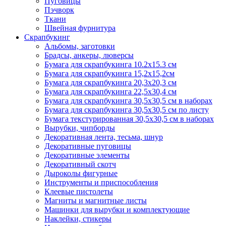
Пуговицы
Пэчворк
Ткани
Швейная фурнитура
Скрапбукинг
Альбомы, заготовки
Брадсы, анкеры, люверсы
Бумага для скрапбукинга 10.2х15.3 см
Бумага для скрапбукинга 15,2х15,2см
Бумага для скрапбукинга 20,3х20,3 см
Бумага для скрапбукинга 22,5х30,4 см
Бумага для скрапбукинга 30,5х30,5 см в наборах
Бумага для скрапбукинга 30,5х30,5 см по листу
Бумага текстурированная 30,5х30,5 см в наборах
Вырубки, чипборды
Декоративная лента, тесьма, шнур
Декоративные пуговицы
Декоративные элементы
Декоративный скотч
Дыроколы фигурные
Инструменты и приспособления
Клеевые пистолеты
Магниты и магнитные листы
Машинки для вырубки и комплектующие
Наклейки, стикеры