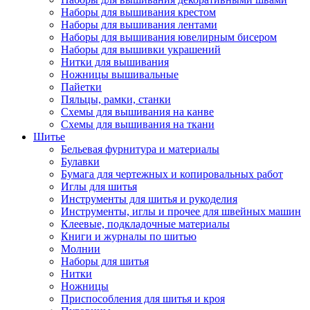
Наборы для вышивания крестом
Наборы для вышивания лентами
Наборы для вышивания ювелирным бисером
Наборы для вышивки украшений
Нитки для вышивания
Ножницы вышивальные
Пайетки
Пяльцы, рамки, станки
Схемы для вышивания на канве
Схемы для вышивания на ткани
Шитье
Бельевая фурнитура и материалы
Булавки
Бумага для чертежных и копировальных работ
Иглы для шитья
Инструменты для шитья и рукоделия
Инструменты, иглы и прочее для швейных машин
Клеевые, подкладочные материалы
Книги и журналы по шитью
Молнии
Наборы для шитья
Нитки
Ножницы
Приспособления для шитья и кроя