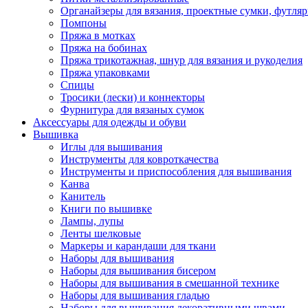
Органайзеры для вязания, проектные сумки, футля
Помпоны
Пряжа в мотках
Пряжа на бобинах
Пряжа трикотажная, шнур для вязания и рукоделия
Пряжа упаковками
Спицы
Тросики (лески) и коннекторы
Фурнитура для вязаных сумок
Аксессуары для одежды и обуви
Вышивка
Иглы для вышивания
Инструменты для ковроткачества
Инструменты и приспособления для вышивания
Канва
Канитель
Книги по вышивке
Лампы, лупы
Ленты шелковые
Маркеры и карандаши для ткани
Наборы для вышивания
Наборы для вышивания бисером
Наборы для вышивания в смешанной технике
Наборы для вышивания гладью
Наборы для вышивания декоративными швами