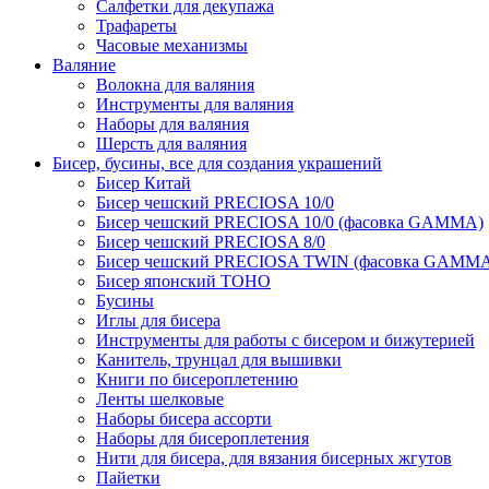
Салфетки для декупажа
Трафареты
Часовые механизмы
Валяние
Волокна для валяния
Инструменты для валяния
Наборы для валяния
Шерсть для валяния
Бисер, бусины, все для создания украшений
Бисер Китай
Бисер чешский PRECIOSA 10/0
Бисер чешский PRECIOSA 10/0 (фасовка GAMMA)
Бисер чешский PRECIOSA 8/0
Бисер чешский PRECIOSA TWIN (фасовка GAMM
Бисер японский TOHO
Бусины
Иглы для бисера
Инструменты для работы с бисером и бижутерией
Канитель, трунцал для вышивки
Книги по бисероплетению
Ленты шелковые
Наборы бисера ассорти
Наборы для бисероплетения
Нити для бисера, для вязания бисерных жгутов
Пайетки