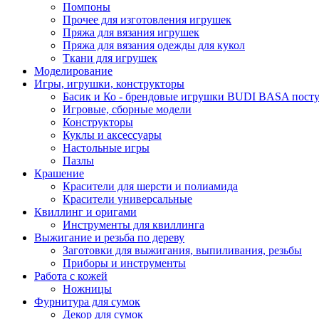
Помпоны
Прочее для изготовления игрушек
Пряжа для вязания игрушек
Пряжа для вязания одежды для кукол
Ткани для игрушек
Моделирование
Игры, игрушки, конструкторы
Басик и Ко - брендовые игрушки BUDI BASA поступ
Игровые, сборные модели
Конструкторы
Куклы и аксессуары
Настольные игры
Пазлы
Крашение
Красители для шерсти и полиамида
Красители универсальные
Квиллинг и оригами
Инструменты для квиллинга
Выжигание и резьба по дереву
Заготовки для выжигания, выпиливания, резьбы
Приборы и инструменты
Работа с кожей
Ножницы
Фурнитура для сумок
Декор для сумок