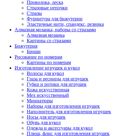
Проволока, леска
Стразовые цепочки
Стразы
Фурнитура для бижутерии
Эластичные нити, спандекс, резинка
Алмазная мозаика, наборы со стразами
Алмазная мозаика
Картины co стразами
Бижутерия
Броши
Рисование по номерам
Картины по номерам
Изготовление игрушек и кукол
Волосы для кукол
Глаза и ресницы для игрушек
Губки и ротики для игрушек
Кожа искусственная
Мех искусственный
Миниатюры
Наборы для изготовления игрушек
Наполнитель для изготовления игрушек
Носы для игрушек
Обувь для кукол
Одежда и аксессуары для кукол
Плюш, флис для изготовления игрушек