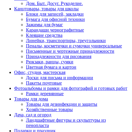
Дом. Быт. Досуг. Рукоделие.
Канцтовары, товары для школы
Блоки для записей, закладки
Бумага для офисной техники
Зажимы для бумаг
Карандаши чернографитные
Клеящие средства
Линейки, транспортиры, треугольники
Пеналы, косметички и сумочки универсальные
Письменные и чертежные принадлежности
Принадлежности для рисования
Рюкзаки, ранцы, сумки
Цветная бумага и картон
Офис, студия, мастерская
Доски для письма и информации
Пакеты почтовые
Фотоальбомы и рамки для фотографий и готовых работ
Рамки деревянные
Товары для дома
Товары для дезинфекции и защиты
Хозяйственные товары
Дача, сад и огород
Ландшафтные фигуры и скульптуры из
пенопласта
Подарки и праздник