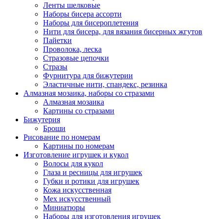
Ленты шелковые
Наборы бисера ассорти
Наборы для бисероплетения
Нити для бисера, для вязания бисерных жгутов
Пайетки
Проволока, леска
Стразовые цепочки
Стразы
Фурнитура для бижутерии
Эластичные нити, спандекс, резинка
Алмазная мозаика, наборы со стразами
Алмазная мозаика
Картины co стразами
Бижутерия
Броши
Рисование по номерам
Картины по номерам
Изготовление игрушек и кукол
Волосы для кукол
Глаза и ресницы для игрушек
Губки и ротики для игрушек
Кожа искусственная
Мех искусственный
Миниатюры
Наборы для изготовления игрушек