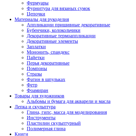
Фермуары
Фурнитура для вязаных сумок
Цепочки
Материалы для рукоделия
Аппликации пришивные декоративные
Бубенчики, колокольчики
Декоративные термоаппликации
Декоративные элементы
Заплатки
Мононить, спандекс
Пайетки
Перья декоративные
Помпоны
Стразы
Фатин в шпульках
Фетр
Фоамиран
Товары для художников
Альбомы и бумага для акварели и масла
Лепка и скульптура
Глина, гипс, масса для моделирования
Инструменты
Пластилин скульптурный
Полимерная глина
Книги