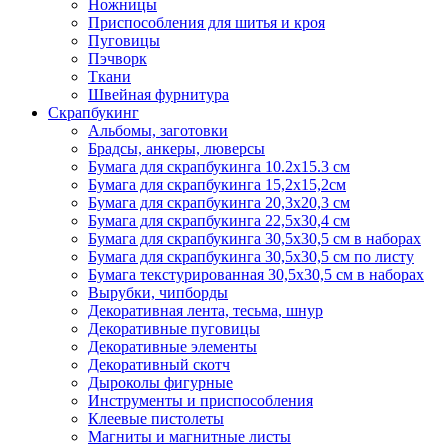
Ножницы
Приспособления для шитья и кроя
Пуговицы
Пэчворк
Ткани
Швейная фурнитура
Скрапбукинг
Альбомы, заготовки
Брадсы, анкеры, люверсы
Бумага для скрапбукинга 10.2х15.3 см
Бумага для скрапбукинга 15,2х15,2см
Бумага для скрапбукинга 20,3х20,3 см
Бумага для скрапбукинга 22,5х30,4 см
Бумага для скрапбукинга 30,5х30,5 см в наборах
Бумага для скрапбукинга 30,5х30,5 см по листу
Бумага текстурированная 30,5х30,5 см в наборах
Вырубки, чипборды
Декоративная лента, тесьма, шнур
Декоративные пуговицы
Декоративные элементы
Декоративный скотч
Дыроколы фигурные
Инструменты и приспособления
Клеевые пистолеты
Магниты и магнитные листы