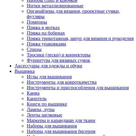
Наборы спиц и крючков
Нитки металлизированные
Органайзеры для вязания, проектные сумки,
футляры
Помпоны
Пряжа в мотках
Пряжа на бобинах
Пряжа трикотажная, шнур для вязания и рукоделия
Пряжа упаковками
Спицы
Тросики (лески) и коннекторы
Фурнитура для вязаных сумок
Аксессуары для одежды и обуви
Вышивка
Иглы для вышивания
Инструменты для ковроткачества
Инструменты и приспособления для вышивания
Канва
Канитель
Книги по вышивке
Лампы, лупы
Ленты шелковые
Маркеры и карандаши для ткани
Наборы для вышивания
Наборы для вышивания бисером