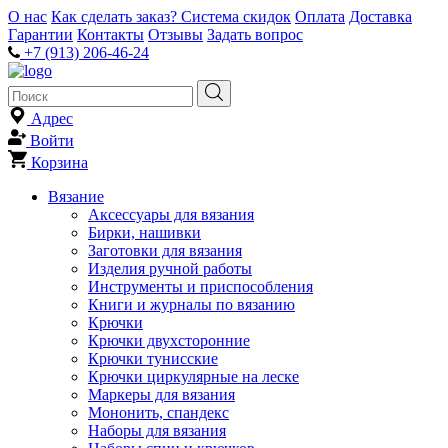
О нас
Как сделать заказ?
Система скидок
Оплата
Доставка
Гарантии
Контакты
Отзывы
Задать вопрос
+7 (913) 206-46-24
Адрес
Войти
Корзина
Вязание
Аксессуары для вязания
Бирки, нашивки
Заготовки для вязания
Изделия ручной работы
Инструменты и приспособления
Книги и журналы по вязанию
Крючки
Крючки двухсторонние
Крючки тунисские
Крючки циркулярные на леске
Маркеры для вязания
Мононить, спандекс
Наборы для вязания