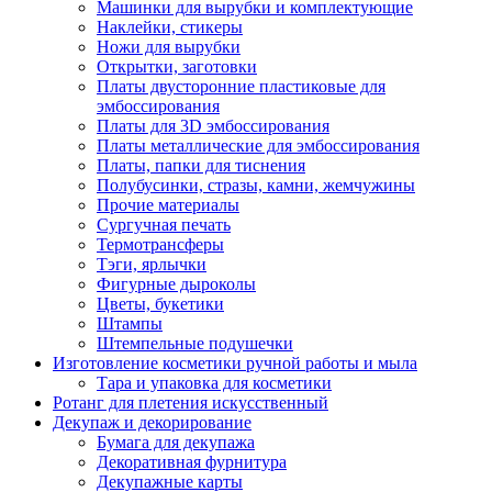
Машинки для вырубки и комплектующие
Наклейки, стикеры
Ножи для вырубки
Открытки, заготовки
Платы двусторонние пластиковые для
эмбоссирования
Платы для 3D эмбоссирования
Платы металлические для эмбоссирования
Платы, папки для тиснения
Полубусинки, стразы, камни, жемчужины
Прочие материалы
Сургучная печать
Термотрансферы
Тэги, ярлычки
Фигурные дыроколы
Цветы, букетики
Штампы
Штемпельные подушечки
Изготовление косметики ручной работы и мыла
Тара и упаковка для косметики
Ротанг для плетения искусственный
Декупаж и декорирование
Бумага для декупажа
Декоративная фурнитура
Декупажные карты