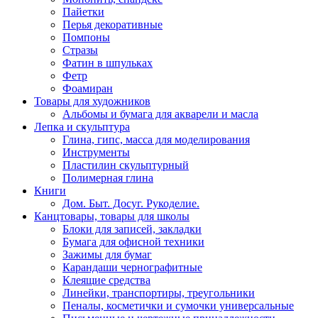
Пайетки
Перья декоративные
Помпоны
Стразы
Фатин в шпульках
Фетр
Фоамиран
Товары для художников
Альбомы и бумага для акварели и масла
Лепка и скульптура
Глина, гипс, масса для моделирования
Инструменты
Пластилин скульптурный
Полимерная глина
Книги
Дом. Быт. Досуг. Рукоделие.
Канцтовары, товары для школы
Блоки для записей, закладки
Бумага для офисной техники
Зажимы для бумаг
Карандаши чернографитные
Клеящие средства
Линейки, транспортиры, треугольники
Пеналы, косметички и сумочки универсальные