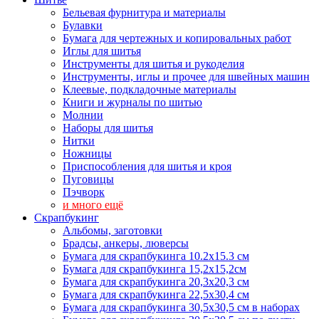
Бельевая фурнитура и материалы
Булавки
Бумага для чертежных и копировальных работ
Иглы для шитья
Инструменты для шитья и рукоделия
Инструменты, иглы и прочее для швейных машин
Клеевые, подкладочные материалы
Книги и журналы по шитью
Молнии
Наборы для шитья
Нитки
Ножницы
Приспособления для шитья и кроя
Пуговицы
Пэчворк
и много ещё
Скрапбукинг
Альбомы, заготовки
Брадсы, анкеры, люверсы
Бумага для скрапбукинга 10.2х15.3 см
Бумага для скрапбукинга 15,2х15,2см
Бумага для скрапбукинга 20,3х20,3 см
Бумага для скрапбукинга 22,5х30,4 см
Бумага для скрапбукинга 30,5х30,5 см в наборах