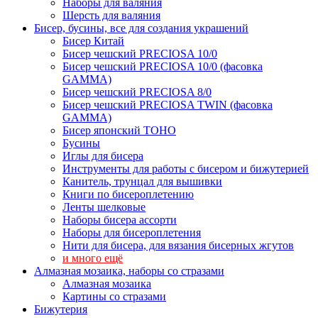
Наборы для валяния
Шерсть для валяния
Бисер, бусины, все для создания украшений
Бисер Китай
Бисер чешский PRECIOSA 10/0
Бисер чешский PRECIOSA 10/0 (фасовка
GAMMA)
Бисер чешский PRECIOSA 8/0
Бисер чешский PRECIOSA TWIN (фасовка
GAMMA)
Бисер японский TOHO
Бусины
Иглы для бисера
Инструменты для работы с бисером и бижутерией
Канитель, трунцал для вышивки
Книги по бисероплетению
Ленты шелковые
Наборы бисера ассорти
Наборы для бисероплетения
Нити для бисера, для вязания бисерных жгутов
и много ещё
Алмазная мозаика, наборы со стразами
Алмазная мозаика
Картины co стразами
Бижутерия