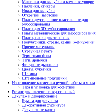
Машинки для вырубки и комплектующие
Наклейки, стикеры
Ножи для вырубки
Открытки, заготовки
Платы двусторонние пластиковые для
эмбоссирования
Платы для 3D эмбоссирования
Платы металлические для эмбоссирования
Платы, папки для тиснения
Полубусинки, стразы, камни, жемчужины
Прочие материалы
Сургучная печать
Термотрансферы
Тэги, ярлычки
Фигурные дыроколы
Цветы, букетики
Штампы
Штемпельные подушечки
Изготовление косметики ручной работы и мыла
Тара и упаковка для косметики
Ротанг для плетения искусственный
Декупаж и декорирование
Бумага для декупажа
Декоративная фурнитура
Декупажные карты