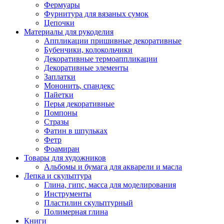
Фермуары
Фурнитура для вязаных сумок
Цепочки
Материалы для рукоделия
Аппликации пришивные декоративные
Бубенчики, колокольчики
Декоративные термоаппликации
Декоративные элементы
Заплатки
Мононить, спандекс
Пайетки
Перья декоративные
Помпоны
Стразы
Фатин в шпульках
Фетр
Фоамиран
Товары для художников
Альбомы и бумага для акварели и масла
Лепка и скульптура
Глина, гипс, масса для моделирования
Инструменты
Пластилин скульптурный
Полимерная глина
Книги