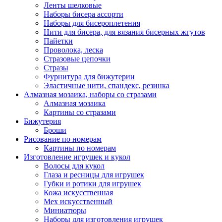
Ленты шелковые
Наборы бисера ассорти
Наборы для бисероплетения
Нити для бисера, для вязания бисерных жгутов
Пайетки
Проволока, леска
Стразовые цепочки
Стразы
Фурнитура для бижутерии
Эластичные нити, спандекс, резинка
Алмазная мозаика, наборы со стразами
Алмазная мозаика
Картины co стразами
Бижутерия
Броши
Рисование по номерам
Картины по номерам
Изготовление игрушек и кукол
Волосы для кукол
Глаза и ресницы для игрушек
Губки и ротики для игрушек
Кожа искусственная
Мех искусственный
Миниатюры
Наборы для изготовления игрушек