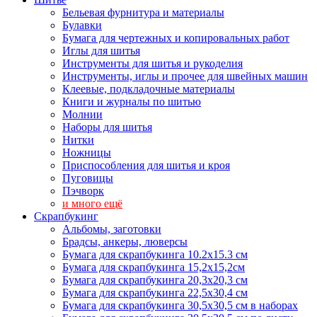
Бельевая фурнитура и материалы
Булавки
Бумага для чертежных и копировальных работ
Иглы для шитья
Инструменты для шитья и рукоделия
Инструменты, иглы и прочее для швейных машин
Клеевые, подкладочные материалы
Книги и журналы по шитью
Молнии
Наборы для шитья
Нитки
Ножницы
Приспособления для шитья и кроя
Пуговицы
Пэчворк
и много ещё
Скрапбукинг
Альбомы, заготовки
Брадсы, анкеры, люверсы
Бумага для скрапбукинга 10.2х15.3 см
Бумага для скрапбукинга 15,2х15,2см
Бумага для скрапбукинга 20,3х20,3 см
Бумага для скрапбукинга 22,5х30,4 см
Бумага для скрапбукинга 30,5х30,5 см в наборах