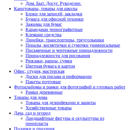
Дом. Быт. Досуг. Рукоделие.
Канцтовары, товары для школы
Блоки для записей, закладки
Бумага для офисной техники
Зажимы для бумаг
Карандаши чернографитные
Клеящие средства
Линейки, транспортиры, треугольники
Пеналы, косметички и сумочки универсальные
Письменные и чертежные принадлежности
Принадлежности для рисования
Рюкзаки, ранцы, сумки
Цветная бумага и картон
Офис, студия, мастерская
Доски для письма и информации
Пакеты почтовые
Фотоальбомы и рамки для фотографий и готовых работ
Рамки деревянные
Товары для дома
Товары для дезинфекции и защиты
Хозяйственные товары
Дача, сад и огород
Ландшафтные фигуры и скульптуры из
пенопласта
Подарки и праздник