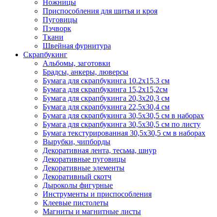
Ножницы
Приспособления для шитья и кроя
Пуговицы
Пэчворк
Ткани
Швейная фурнитура
Скрапбукинг
Альбомы, заготовки
Брадсы, анкеры, люверсы
Бумага для скрапбукинга 10.2х15.3 см
Бумага для скрапбукинга 15,2х15,2см
Бумага для скрапбукинга 20,3х20,3 см
Бумага для скрапбукинга 22,5х30,4 см
Бумага для скрапбукинга 30,5х30,5 см в наборах
Бумага для скрапбукинга 30,5х30,5 см по листу
Бумага текстурированная 30,5х30,5 см в наборах
Вырубки, чипборды
Декоративная лента, тесьма, шнур
Декоративные пуговицы
Декоративные элементы
Декоративный скотч
Дыроколы фигурные
Инструменты и приспособления
Клеевые пистолеты
Магниты и магнитные листы