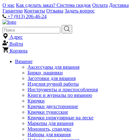
О нас
Как сделать заказ?
Система скидок
Оплата
Доставка
Гарантии
Контакты
Отзывы
Задать вопрос
+7 (913) 206-46-24
Адрес
Войти
Корзина
Вязание
Аксессуары для вязания
Бирки, нашивки
Заготовки для вязания
Изделия ручной работы
Инструменты и приспособления
Книги и журналы по вязанию
Крючки
Крючки двухсторонние
Крючки тунисские
Крючки циркулярные на леске
Маркеры для вязания
Мононить, спандекс
Наборы для вязания