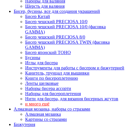
Наборы для валяния
Шерсть для валяния
Бисер, бусины, все для создания украшений
Бисер Китай
Бисер чешский PRECIOSA 10/0
Бисер чешский PRECIOSA 10/0 (фасовка
GAMMA)
Бисер чешский PRECIOSA 8/0
Бисер чешский PRECIOSA TWIN (фасовка
GAMMA)
Бисер японский TOHO
Бусины
Иглы для бисера
Инструменты для работы с бисером и бижутерией
Канитель, трунцал для вышивки
Книги по бисероплетению
Ленты шелковые
Наборы бисера ассорти
Наборы для бисероплетения
Нити для бисера, для вязания бисерных жгутов
и много ещё
Алмазная мозаика, наборы со стразами
Алмазная мозаика
Картины co стразами
Бижутерия