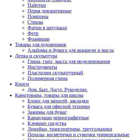
Пайетки
Перья декоративные
Помпоны
Стразы
Фатин в шпульках
Фетр
Фоамиран
Товары для художников
Альбомы и бумага для акварели и масла
Лепка и скульптура
Глина, гипс, масса для моделирования
Инструменты
Пластилин скульптурный
Полимерная глина
Книги
Дом. Быт. Досуг. Рукоделие.
Канцтовары, товары для школы
Блоки для записей, закладки
Бумага для офисной техники
Зажимы для бумаг
Карандаши чернографитные
Клеящие средства
Линейки, транспортиры, треугольники
Пеналы, косметички и сумочки универсальные