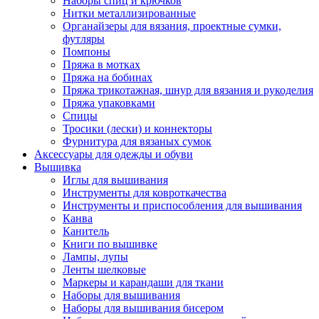
Наборы спиц и крючков
Нитки металлизированные
Органайзеры для вязания, проектные сумки,
футляры
Помпоны
Пряжа в мотках
Пряжа на бобинах
Пряжа трикотажная, шнур для вязания и рукоделия
Пряжа упаковками
Спицы
Тросики (лески) и коннекторы
Фурнитура для вязаных сумок
Аксессуары для одежды и обуви
Вышивка
Иглы для вышивания
Инструменты для ковроткачества
Инструменты и приспособления для вышивания
Канва
Канитель
Книги по вышивке
Лампы, лупы
Ленты шелковые
Маркеры и карандаши для ткани
Наборы для вышивания
Наборы для вышивания бисером