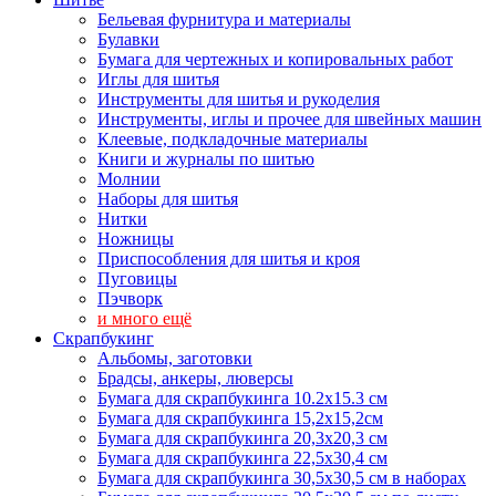
Бельевая фурнитура и материалы
Булавки
Бумага для чертежных и копировальных работ
Иглы для шитья
Инструменты для шитья и рукоделия
Инструменты, иглы и прочее для швейных машин
Клеевые, подкладочные материалы
Книги и журналы по шитью
Молнии
Наборы для шитья
Нитки
Ножницы
Приспособления для шитья и кроя
Пуговицы
Пэчворк
и много ещё
Скрапбукинг
Альбомы, заготовки
Брадсы, анкеры, люверсы
Бумага для скрапбукинга 10.2х15.3 см
Бумага для скрапбукинга 15,2х15,2см
Бумага для скрапбукинга 20,3х20,3 см
Бумага для скрапбукинга 22,5х30,4 см
Бумага для скрапбукинга 30,5х30,5 см в наборах