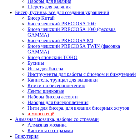
Наборы для валяния
Шерсть для валяния
Бисер, бусины, все для создания украшений
Бисер Китай
Бисер чешский PRECIOSA 10/0
Бисер чешский PRECIOSA 10/0 (фасовка
GAMMA)
Бисер чешский PRECIOSA 8/0
Бисер чешский PRECIOSA TWIN (фасовка
GAMMA)
Бисер японский TOHO
Бусины
Иглы для бисера
Инструменты для работы с бисером и бижутерией
Канитель, трунцал для вышивки
Книги по бисероплетению
Ленты шелковые
Наборы бисера ассорти
Наборы для бисероплетения
Нити для бисера, для вязания бисерных жгутов
и много ещё
Алмазная мозаика, наборы со стразами
Алмазная мозаика
Картины co стразами
Бижутерия