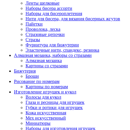
Ленты шелковые
Наборы бисера ассорти
Наборы для бисероплетения
Нити для бисера, для вязания бисерных жгутов
Пайетки
Проволока, леска
Стразовые цепочки
Стразы
Фурнитура для бижутерии
Эластичные нити, спандекс, резинка
Алмазная мозаика, наборы со стразами
Алмазная мозаика
Картины co стразами
Бижутерия
Броши
Рисование по номерам
Картины по номерам
Изготовление игрушек и кукол
Волосы для кукол
Глаза и ресницы для игрушек
Губки и ротики для игрушек
Кожа искусственная
Мех искусственный
Миниатюры
Наборы для изготовления игрушек