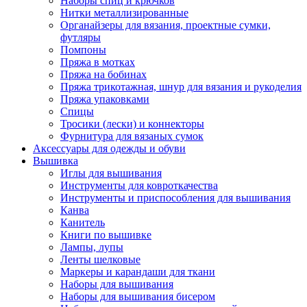
Наборы спиц и крючков
Нитки металлизированные
Органайзеры для вязания, проектные сумки,
футляры
Помпоны
Пряжа в мотках
Пряжа на бобинах
Пряжа трикотажная, шнур для вязания и рукоделия
Пряжа упаковками
Спицы
Тросики (лески) и коннекторы
Фурнитура для вязаных сумок
Аксессуары для одежды и обуви
Вышивка
Иглы для вышивания
Инструменты для ковроткачества
Инструменты и приспособления для вышивания
Канва
Канитель
Книги по вышивке
Лампы, лупы
Ленты шелковые
Маркеры и карандаши для ткани
Наборы для вышивания
Наборы для вышивания бисером