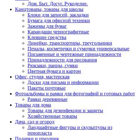
Дом. Быт. Досуг. Рукоделие.
Канцтовары, товары для школы
Блоки для записей, закладки
Бумага для офисной техники
Зажимы для бумаг
Карандаши чернографитные
Клеящие средства
Линейки, транспортиры, треугольники
Пеналы, косметички и сумочки универсальные
Письменные и чертежные принадлежности
Принадлежности для рисования
Рюкзаки, ранцы, сумки
Цветная бумага и картон
Офис, студия, мастерская
Доски для письма и информации
Пакеты почтовые
Фотоальбомы и рамки для фотографий и готовых работ
Рамки деревянные
Товары для дома
Товары для дезинфекции и защиты
Хозяйственные товары
Дача, сад и огород
Ландшафтные фигуры и скульптуры из
пенопласта
Подарки и праздник