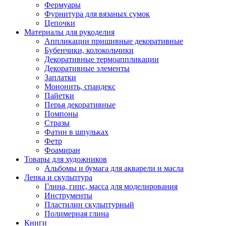
Фермуары
Фурнитура для вязаных сумок
Цепочки
Материалы для рукоделия
Аппликации пришивные декоративные
Бубенчики, колокольчики
Декоративные термоаппликации
Декоративные элементы
Заплатки
Мононить, спандекс
Пайетки
Перья декоративные
Помпоны
Стразы
Фатин в шпульках
Фетр
Фоамиран
Товары для художников
Альбомы и бумага для акварели и масла
Лепка и скульптура
Глина, гипс, масса для моделирования
Инструменты
Пластилин скульптурный
Полимерная глина
Книги