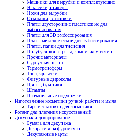
Машинки для вырубки и комплектующие
Наклейки, стикеры
Ножи для вырубки
Открытки, заготовки
Платы двусторонние пластиковые для
эмбоссирования
Платы для 3D эмбоссирования
Платы металлические для эмбоссирования
Платы, папки для тиснения
Полубусинки, стразы, камни, жемчужины
Прочие материалы
Сургучная печать
Термотрансферы
Тэги, ярлычки
Фигурные дыроколы
Цветы, букетики
Штампы
Штемпельные подушечки
Изготовление косметики ручной работы и мыла
Тара и упаковка для косметики
Ротанг для плетения искусственный
Декупаж и декорирование
Бумага для декупажа
Декоративная фурнитура
Декупажные карты