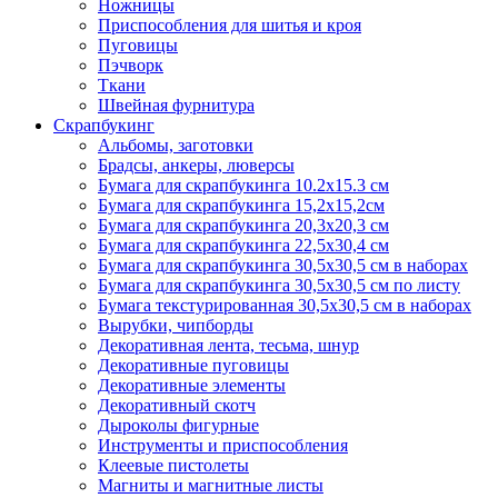
Ножницы
Приспособления для шитья и кроя
Пуговицы
Пэчворк
Ткани
Швейная фурнитура
Скрапбукинг
Альбомы, заготовки
Брадсы, анкеры, люверсы
Бумага для скрапбукинга 10.2х15.3 см
Бумага для скрапбукинга 15,2х15,2см
Бумага для скрапбукинга 20,3х20,3 см
Бумага для скрапбукинга 22,5х30,4 см
Бумага для скрапбукинга 30,5х30,5 см в наборах
Бумага для скрапбукинга 30,5х30,5 см по листу
Бумага текстурированная 30,5х30,5 см в наборах
Вырубки, чипборды
Декоративная лента, тесьма, шнур
Декоративные пуговицы
Декоративные элементы
Декоративный скотч
Дыроколы фигурные
Инструменты и приспособления
Клеевые пистолеты
Магниты и магнитные листы