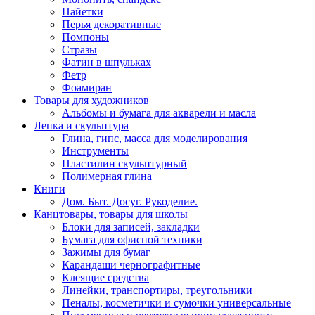
Пайетки
Перья декоративные
Помпоны
Стразы
Фатин в шпульках
Фетр
Фоамиран
Товары для художников
Альбомы и бумага для акварели и масла
Лепка и скульптура
Глина, гипс, масса для моделирования
Инструменты
Пластилин скульптурный
Полимерная глина
Книги
Дом. Быт. Досуг. Рукоделие.
Канцтовары, товары для школы
Блоки для записей, закладки
Бумага для офисной техники
Зажимы для бумаг
Карандаши чернографитные
Клеящие средства
Линейки, транспортиры, треугольники
Пеналы, косметички и сумочки универсальные