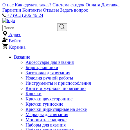
О нас
Как сделать заказ?
Система скидок
Оплата
Доставка
Гарантии
Контакты
Отзывы
Задать вопрос
+7 (913) 206-46-24
Адрес
Войти
Корзина
Вязание
Аксессуары для вязания
Бирки, нашивки
Заготовки для вязания
Изделия ручной работы
Инструменты и приспособления
Книги и журналы по вязанию
Крючки
Крючки двухсторонние
Крючки тунисские
Крючки циркулярные на леске
Маркеры для вязания
Мононить, спандекс
Наборы для вязания