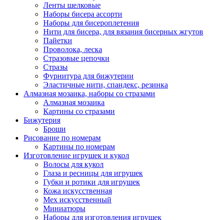
Ленты шелковые
Наборы бисера ассорти
Наборы для бисероплетения
Нити для бисера, для вязания бисерных жгутов
Пайетки
Проволока, леска
Стразовые цепочки
Стразы
Фурнитура для бижутерии
Эластичные нити, спандекс, резинка
Алмазная мозаика, наборы со стразами
Алмазная мозаика
Картины co стразами
Бижутерия
Броши
Рисование по номерам
Картины по номерам
Изготовление игрушек и кукол
Волосы для кукол
Глаза и ресницы для игрушек
Губки и ротики для игрушек
Кожа искусственная
Мех искусственный
Миниатюры
Наборы для изготовления игрушек