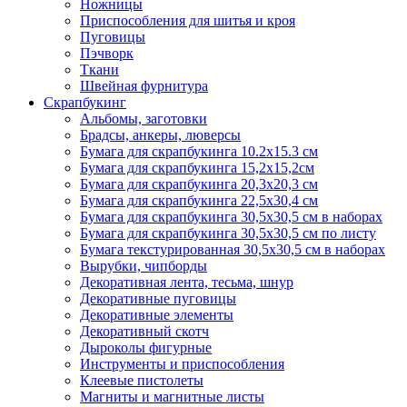
Ножницы
Приспособления для шитья и кроя
Пуговицы
Пэчворк
Ткани
Швейная фурнитура
Скрапбукинг
Альбомы, заготовки
Брадсы, анкеры, люверсы
Бумага для скрапбукинга 10.2х15.3 см
Бумага для скрапбукинга 15,2х15,2см
Бумага для скрапбукинга 20,3х20,3 см
Бумага для скрапбукинга 22,5х30,4 см
Бумага для скрапбукинга 30,5х30,5 см в наборах
Бумага для скрапбукинга 30,5х30,5 см по листу
Бумага текстурированная 30,5х30,5 см в наборах
Вырубки, чипборды
Декоративная лента, тесьма, шнур
Декоративные пуговицы
Декоративные элементы
Декоративный скотч
Дыроколы фигурные
Инструменты и приспособления
Клеевые пистолеты
Магниты и магнитные листы