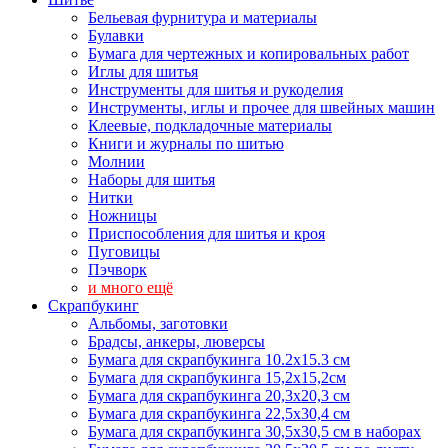
Бельевая фурнитура и материалы
Булавки
Бумага для чертежных и копировальных работ
Иглы для шитья
Инструменты для шитья и рукоделия
Инструменты, иглы и прочее для швейных машин
Клеевые, подкладочные материалы
Книги и журналы по шитью
Молнии
Наборы для шитья
Нитки
Ножницы
Приспособления для шитья и кроя
Пуговицы
Пэчворк
и много ещё
Скрапбукинг
Альбомы, заготовки
Брадсы, анкеры, люверсы
Бумага для скрапбукинга 10.2х15.3 см
Бумага для скрапбукинга 15,2х15,2см
Бумага для скрапбукинга 20,3х20,3 см
Бумага для скрапбукинга 22,5х30,4 см
Бумага для скрапбукинга 30,5х30,5 см в наборах