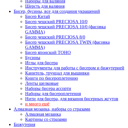
Наборы для валяния
Шерсть для валяния
Бисер, бусины, все для создания украшений
Бисер Китай
Бисер чешский PRECIOSA 10/0
Бисер чешский PRECIOSA 10/0 (фасовка
GAMMA)
Бисер чешский PRECIOSA 8/0
Бисер чешский PRECIOSA TWIN (фасовка
GAMMA)
Бисер японский TOHO
Бусины
Иглы для бисера
Инструменты для работы с бисером и бижутерией
Канитель, трунцал для вышивки
Книги по бисероплетению
Ленты шелковые
Наборы бисера ассорти
Наборы для бисероплетения
Нити для бисера, для вязания бисерных жгутов
и много ещё
Алмазная мозаика, наборы со стразами
Алмазная мозаика
Картины co стразами
Бижутерия