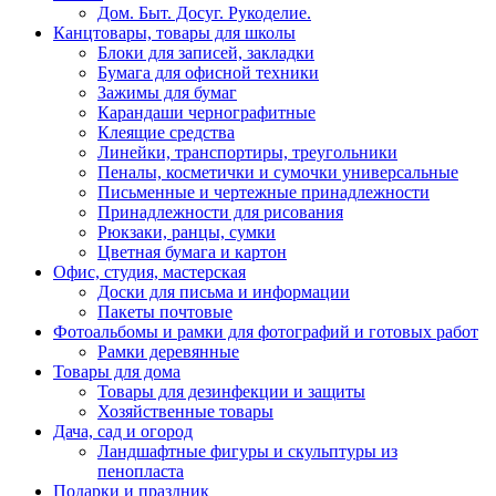
Дом. Быт. Досуг. Рукоделие.
Канцтовары, товары для школы
Блоки для записей, закладки
Бумага для офисной техники
Зажимы для бумаг
Карандаши чернографитные
Клеящие средства
Линейки, транспортиры, треугольники
Пеналы, косметички и сумочки универсальные
Письменные и чертежные принадлежности
Принадлежности для рисования
Рюкзаки, ранцы, сумки
Цветная бумага и картон
Офис, студия, мастерская
Доски для письма и информации
Пакеты почтовые
Фотоальбомы и рамки для фотографий и готовых работ
Рамки деревянные
Товары для дома
Товары для дезинфекции и защиты
Хозяйственные товары
Дача, сад и огород
Ландшафтные фигуры и скульптуры из
пенопласта
Подарки и праздник