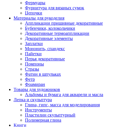
Фермуары
Фурнитура для вязаных сумок
Цепочки
Материалы для рукоделия
Аппликации пришивные декоративные
Бубенчики, колокольчики
Декоративные термоаппликации
Декоративные элементы
Заплатки
Мононить, спандекс
Пайетки
Перья декоративные
Помпоны
Стразы
Фатин в шпульках
Фетр
Фоамиран
Товары для художников
Альбомы и бумага для акварели и масла
Лепка и скульптура
Глина, гипс, масса для моделирования
Инструменты
Пластилин скульптурный
Полимерная глина
Книги