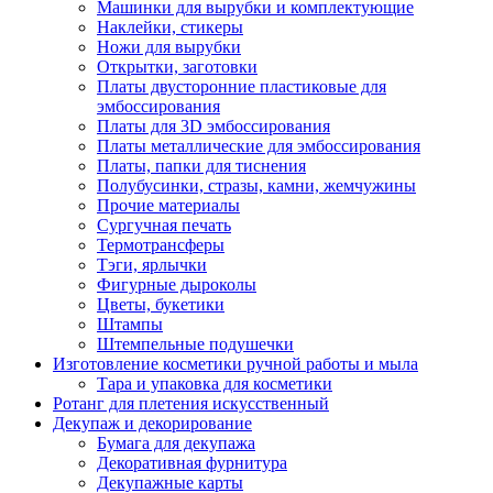
Машинки для вырубки и комплектующие
Наклейки, стикеры
Ножи для вырубки
Открытки, заготовки
Платы двусторонние пластиковые для
эмбоссирования
Платы для 3D эмбоссирования
Платы металлические для эмбоссирования
Платы, папки для тиснения
Полубусинки, стразы, камни, жемчужины
Прочие материалы
Сургучная печать
Термотрансферы
Тэги, ярлычки
Фигурные дыроколы
Цветы, букетики
Штампы
Штемпельные подушечки
Изготовление косметики ручной работы и мыла
Тара и упаковка для косметики
Ротанг для плетения искусственный
Декупаж и декорирование
Бумага для декупажа
Декоративная фурнитура
Декупажные карты