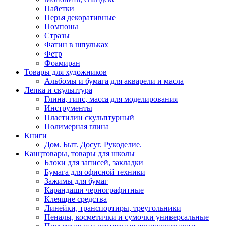
Пайетки
Перья декоративные
Помпоны
Стразы
Фатин в шпульках
Фетр
Фоамиран
Товары для художников
Альбомы и бумага для акварели и масла
Лепка и скульптура
Глина, гипс, масса для моделирования
Инструменты
Пластилин скульптурный
Полимерная глина
Книги
Дом. Быт. Досуг. Рукоделие.
Канцтовары, товары для школы
Блоки для записей, закладки
Бумага для офисной техники
Зажимы для бумаг
Карандаши чернографитные
Клеящие средства
Линейки, транспортиры, треугольники
Пеналы, косметички и сумочки универсальные