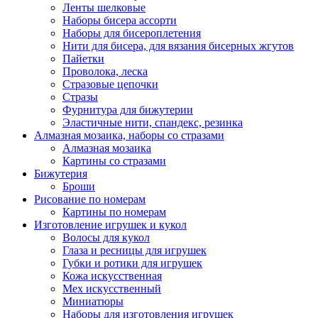
Ленты шелковые
Наборы бисера ассорти
Наборы для бисероплетения
Нити для бисера, для вязания бисерных жгутов
Пайетки
Проволока, леска
Стразовые цепочки
Стразы
Фурнитура для бижутерии
Эластичные нити, спандекс, резинка
Алмазная мозаика, наборы со стразами
Алмазная мозаика
Картины co стразами
Бижутерия
Броши
Рисование по номерам
Картины по номерам
Изготовление игрушек и кукол
Волосы для кукол
Глаза и ресницы для игрушек
Губки и ротики для игрушек
Кожа искусственная
Мех искусственный
Миниатюры
Наборы для изготовления игрушек