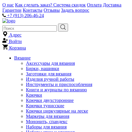
О нас
Как сделать заказ?
Система скидок
Оплата
Доставка
Гарантии
Контакты
Отзывы
Задать вопрос
+7 (913) 206-46-24
Адрес
Войти
Корзина
Вязание
Аксессуары для вязания
Бирки, нашивки
Заготовки для вязания
Изделия ручной работы
Инструменты и приспособления
Книги и журналы по вязанию
Крючки
Крючки двухсторонние
Крючки тунисские
Крючки циркулярные на леске
Маркеры для вязания
Мононить, спандекс
Наборы для вязания