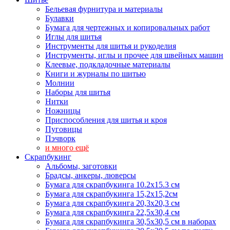
Бельевая фурнитура и материалы
Булавки
Бумага для чертежных и копировальных работ
Иглы для шитья
Инструменты для шитья и рукоделия
Инструменты, иглы и прочее для швейных машин
Клеевые, подкладочные материалы
Книги и журналы по шитью
Молнии
Наборы для шитья
Нитки
Ножницы
Приспособления для шитья и кроя
Пуговицы
Пэчворк
и много ещё
Скрапбукинг
Альбомы, заготовки
Брадсы, анкеры, люверсы
Бумага для скрапбукинга 10.2х15.3 см
Бумага для скрапбукинга 15,2х15,2см
Бумага для скрапбукинга 20,3х20,3 см
Бумага для скрапбукинга 22,5х30,4 см
Бумага для скрапбукинга 30,5х30,5 см в наборах