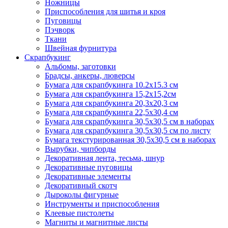
Ножницы
Приспособления для шитья и кроя
Пуговицы
Пэчворк
Ткани
Швейная фурнитура
Скрапбукинг
Альбомы, заготовки
Брадсы, анкеры, люверсы
Бумага для скрапбукинга 10.2х15.3 см
Бумага для скрапбукинга 15,2х15,2см
Бумага для скрапбукинга 20,3х20,3 см
Бумага для скрапбукинга 22,5х30,4 см
Бумага для скрапбукинга 30,5х30,5 см в наборах
Бумага для скрапбукинга 30,5х30,5 см по листу
Бумага текстурированная 30,5х30,5 см в наборах
Вырубки, чипборды
Декоративная лента, тесьма, шнур
Декоративные пуговицы
Декоративные элементы
Декоративный скотч
Дыроколы фигурные
Инструменты и приспособления
Клеевые пистолеты
Магниты и магнитные листы