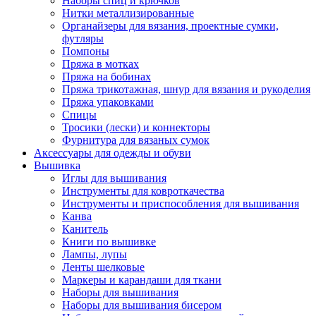
Наборы спиц и крючков
Нитки металлизированные
Органайзеры для вязания, проектные сумки,
футляры
Помпоны
Пряжа в мотках
Пряжа на бобинах
Пряжа трикотажная, шнур для вязания и рукоделия
Пряжа упаковками
Спицы
Тросики (лески) и коннекторы
Фурнитура для вязаных сумок
Аксессуары для одежды и обуви
Вышивка
Иглы для вышивания
Инструменты для ковроткачества
Инструменты и приспособления для вышивания
Канва
Канитель
Книги по вышивке
Лампы, лупы
Ленты шелковые
Маркеры и карандаши для ткани
Наборы для вышивания
Наборы для вышивания бисером