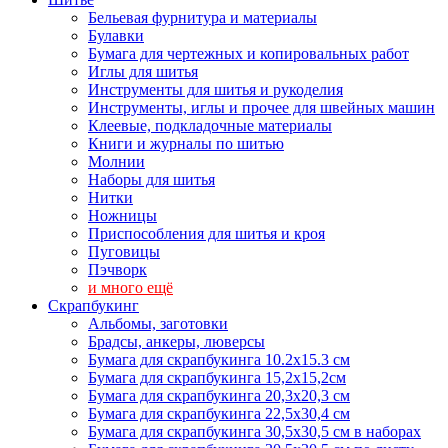
Бельевая фурнитура и материалы
Булавки
Бумага для чертежных и копировальных работ
Иглы для шитья
Инструменты для шитья и рукоделия
Инструменты, иглы и прочее для швейных машин
Клеевые, подкладочные материалы
Книги и журналы по шитью
Молнии
Наборы для шитья
Нитки
Ножницы
Приспособления для шитья и кроя
Пуговицы
Пэчворк
и много ещё
Скрапбукинг
Альбомы, заготовки
Брадсы, анкеры, люверсы
Бумага для скрапбукинга 10.2х15.3 см
Бумага для скрапбукинга 15,2х15,2см
Бумага для скрапбукинга 20,3х20,3 см
Бумага для скрапбукинга 22,5х30,4 см
Бумага для скрапбукинга 30,5х30,5 см в наборах