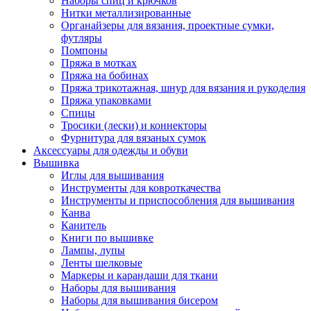
Наборы спиц и крючков
Нитки металлизированные
Органайзеры для вязания, проектные сумки,
футляры
Помпоны
Пряжа в мотках
Пряжа на бобинах
Пряжа трикотажная, шнур для вязания и рукоделия
Пряжа упаковками
Спицы
Тросики (лески) и коннекторы
Фурнитура для вязаных сумок
Аксессуары для одежды и обуви
Вышивка
Иглы для вышивания
Инструменты для ковроткачества
Инструменты и приспособления для вышивания
Канва
Канитель
Книги по вышивке
Лампы, лупы
Ленты шелковые
Маркеры и карандаши для ткани
Наборы для вышивания
Наборы для вышивания бисером