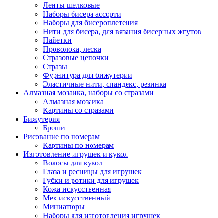
Ленты шелковые
Наборы бисера ассорти
Наборы для бисероплетения
Нити для бисера, для вязания бисерных жгутов
Пайетки
Проволока, леска
Стразовые цепочки
Стразы
Фурнитура для бижутерии
Эластичные нити, спандекс, резинка
Алмазная мозаика, наборы со стразами
Алмазная мозаика
Картины co стразами
Бижутерия
Броши
Рисование по номерам
Картины по номерам
Изготовление игрушек и кукол
Волосы для кукол
Глаза и ресницы для игрушек
Губки и ротики для игрушек
Кожа искусственная
Мех искусственный
Миниатюры
Наборы для изготовления игрушек