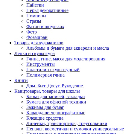
Пайетки
Перья декоративные
Помпоны
Стразы
Фатин в шпульках
Фетр
Фоамиран
Товары для художников
Альбомы и бумага для акварели и масла
Лепка и скульптура
Глина, гипс, масса для моделирования
Инструменты
Пластилин скульптурный
Полимерная глина
Книги
Дом. Быт. Досуг. Рукоделие.
Канцтовары, товары для школы
Блоки для записей, закладки
Бумага для офисной техники
Зажимы для бумаг
Карандаши чернографитные
Клеящие средства
Линейки, транспортиры, треугольники
Пеналы, косметички и сумочки универсальные