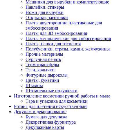
Машинки для вырубки и комплектующие
Наклейки, стикеры
Ножи для вырубки
Открытки, заготовки
Платы двусторонние пластиковые для
эмбоссирования
Платы для 3D эмбоссирования
Платы металлические для эмбоссирования
Платы, папки для тиснения
Полубусинки, стразы, камни, жемчужины
Прочие материалы
Сургучная печать
Термотрансферы
Тэги, ярлычки
Фигурные дыроколы
Цветы, букетики
Штампы
Штемпельные подушечки
Изготовление косметики ручной работы и мыла
Тара и упаковка для косметики
Ротанг для плетения искусственный
Декупаж и декорирование
Бумага для декупажа
Декоративная фурнитура
Декупажные карты