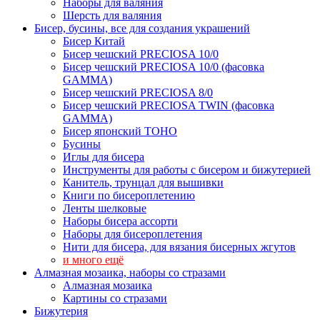
Наборы для валяния
Шерсть для валяния
Бисер, бусины, все для создания украшений
Бисер Китай
Бисер чешский PRECIOSA 10/0
Бисер чешский PRECIOSA 10/0 (фасовка
GAMMA)
Бисер чешский PRECIOSA 8/0
Бисер чешский PRECIOSA TWIN (фасовка
GAMMA)
Бисер японский TOHO
Бусины
Иглы для бисера
Инструменты для работы с бисером и бижутерией
Канитель, трунцал для вышивки
Книги по бисероплетению
Ленты шелковые
Наборы бисера ассорти
Наборы для бисероплетения
Нити для бисера, для вязания бисерных жгутов
и много ещё
Алмазная мозаика, наборы со стразами
Алмазная мозаика
Картины co стразами
Бижутерия