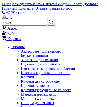
О нас
Как сделать заказ?
Система скидок
Оплата
Доставка
Гарантии
Контакты
Отзывы
Задать вопрос
+7 (913) 206-46-24
Адрес
Войти
Корзина
Вязание
Аксессуары для вязания
Бирки, нашивки
Заготовки для вязания
Изделия ручной работы
Инструменты и приспособления
Книги и журналы по вязанию
Крючки
Крючки двухсторонние
Крючки тунисские
Крючки циркулярные на леске
Маркеры для вязания
Мононить, спандекс
Наборы для вязания