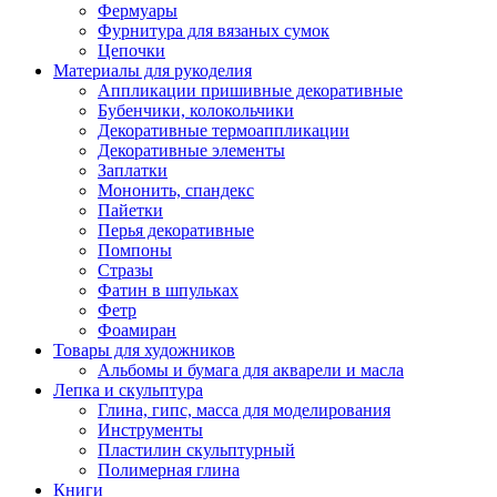
Фермуары
Фурнитура для вязаных сумок
Цепочки
Материалы для рукоделия
Аппликации пришивные декоративные
Бубенчики, колокольчики
Декоративные термоаппликации
Декоративные элементы
Заплатки
Мононить, спандекс
Пайетки
Перья декоративные
Помпоны
Стразы
Фатин в шпульках
Фетр
Фоамиран
Товары для художников
Альбомы и бумага для акварели и масла
Лепка и скульптура
Глина, гипс, масса для моделирования
Инструменты
Пластилин скульптурный
Полимерная глина
Книги