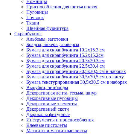
Ножницы
Приспособления для шитья и кроя
Пуговицы
Пэчворк
Ткани
Швейная фурнитура
Скрапбукинг
Альбомы, заготовки
Брадсы, анкеры, люверсы
Бумага для скрапбукинга 10.2х15.3 см
Бумага для скрапбукинга 15,2х15,2см
Бумага для скрапбукинга 20,3х20,3 см
Бумага для скрапбукинга 22,5х30,4 см
Бумага для скрапбукинга 30,5х30,5 см в наборах
Бумага для скрапбукинга 30,5х30,5 см по листу
Бумага текстурированная 30,5х30,5 см в наборах
Вырубки, чипборды
Декоративная лента, тесьма, шнур
Декоративные пуговицы
Декоративные элементы
Декоративный скотч
Дыроколы фигурные
Инструменты и приспособления
Клеевые пистолеты
Магниты и магнитные листы