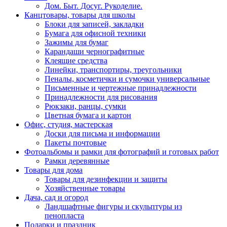
Дом. Быт. Досуг. Рукоделие.
Канцтовары, товары для школы
Блоки для записей, закладки
Бумага для офисной техники
Зажимы для бумаг
Карандаши чернографитные
Клеящие средства
Линейки, транспортиры, треугольники
Пеналы, косметички и сумочки универсальные
Письменные и чертежные принадлежности
Принадлежности для рисования
Рюкзаки, ранцы, сумки
Цветная бумага и картон
Офис, студия, мастерская
Доски для письма и информации
Пакеты почтовые
Фотоальбомы и рамки для фотографий и готовых работ
Рамки деревянные
Товары для дома
Товары для дезинфекции и защиты
Хозяйственные товары
Дача, сад и огород
Ландшафтные фигуры и скульптуры из
пенопласта
Подарки и праздник