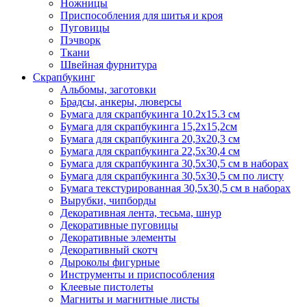
Ножницы
Приспособления для шитья и кроя
Пуговицы
Пэчворк
Ткани
Швейная фурнитура
Скрапбукинг
Альбомы, заготовки
Брадсы, анкеры, люверсы
Бумага для скрапбукинга 10.2х15.3 см
Бумага для скрапбукинга 15,2х15,2см
Бумага для скрапбукинга 20,3х20,3 см
Бумага для скрапбукинга 22,5х30,4 см
Бумага для скрапбукинга 30,5х30,5 см в наборах
Бумага для скрапбукинга 30,5х30,5 см по листу
Бумага текстурированная 30,5х30,5 см в наборах
Вырубки, чипборды
Декоративная лента, тесьма, шнур
Декоративные пуговицы
Декоративные элементы
Декоративный скотч
Дыроколы фигурные
Инструменты и приспособления
Клеевые пистолеты
Магниты и магнитные листы