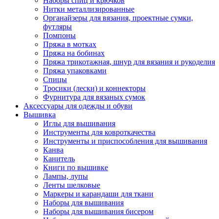
Наборы спиц и крючков
Нитки металлизированные
Органайзеры для вязания, проектные сумки,
футляры
Помпоны
Пряжа в мотках
Пряжа на бобинах
Пряжа трикотажная, шнур для вязания и рукоделия
Пряжа упаковками
Спицы
Тросики (лески) и коннекторы
Фурнитура для вязаных сумок
Аксессуары для одежды и обуви
Вышивка
Иглы для вышивания
Инструменты для ковроткачества
Инструменты и приспособления для вышивания
Канва
Канитель
Книги по вышивке
Лампы, лупы
Ленты шелковые
Маркеры и карандаши для ткани
Наборы для вышивания
Наборы для вышивания бисером