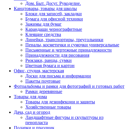
Дом. Быт. Досуг. Рукоделие.
Канцтовары, товары для школы
Блоки для записей, закладки
Бумага для офисной техники
Зажимы для бумаг
Карандаши чернографитные
Клеящие средства
Линейки, транспортиры, треугольники
Пеналы, косметички и сумочки универсальные
Письменные и чертежные принадлежности
Принадлежности для рисования
Рюкзаки, ранцы, сумки
Цветная бумага и картон
Офис, студия, мастерская
Доски для письма и информации
Пакеты почтовые
Фотоальбомы и рамки для фотографий и готовых работ
Рамки деревянные
Товары для дома
Товары для дезинфекции и защиты
Хозяйственные товары
Дача, сад и огород
Ландшафтные фигуры и скульптуры из
пенопласта
Подарки и праздник