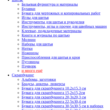
Бельевая фурнитура и материалы
Булавки
Бумага для чертежных и копировальных работ
Иглы для шитья
Инструменты для шитья и рукоделия
Инструменты, иглы и прочее для швейных машин
Клеевые, подкладочные материалы
Книги и журналы по шитью
Молнии
Наборы для шитья
Нитки
Ножницы
Приспособления для шитья и кроя
Пуговицы
Пэчворк
и много ещё
Скрапбукинг
Альбомы, заготовки
Брадсы, анкеры, люверсы
Бумага для скрапбукинга 10.2х15.3 см
Бумага для скрапбукинга 15,2х15,2см
Бумага для скрапбукинга 20,3х20,3 см
Бумага для скрапбукинга 22,5х30,4 см
Бумага для скрапбукинга 30,5х30,5 см в наборах