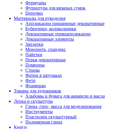
Фермуары
Фурнитура для вязаных сумок
Цепочки
Материалы для рукоделия
Аппликации пришивные декоративные
Бубенчики, колокольчики
Декоративные термоаппликации
Декоративные элементы
Заплатки
Мононить, спандекс
Пайетки
Перья декоративные
Помпоны
Стразы
Фатин в шпульках
Фетр
Фоамиран
Товары для художников
Альбомы и бумага для акварели и масла
Лепка и скульптура
Глина, гипс, масса для моделирования
Инструменты
Пластилин скульптурный
Полимерная глина
Книги