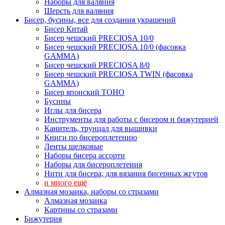
Наборы для валяния
Шерсть для валяния
Бисер, бусины, все для создания украшений
Бисер Китай
Бисер чешский PRECIOSA 10/0
Бисер чешский PRECIOSA 10/0 (фасовка
GAMMA)
Бисер чешский PRECIOSA 8/0
Бисер чешский PRECIOSA TWIN (фасовка
GAMMA)
Бисер японский TOHO
Бусины
Иглы для бисера
Инструменты для работы с бисером и бижутерией
Канитель, трунцал для вышивки
Книги по бисероплетению
Ленты шелковые
Наборы бисера ассорти
Наборы для бисероплетения
Нити для бисера, для вязания бисерных жгутов
и много ещё
Алмазная мозаика, наборы со стразами
Алмазная мозаика
Картины co стразами
Бижутерия