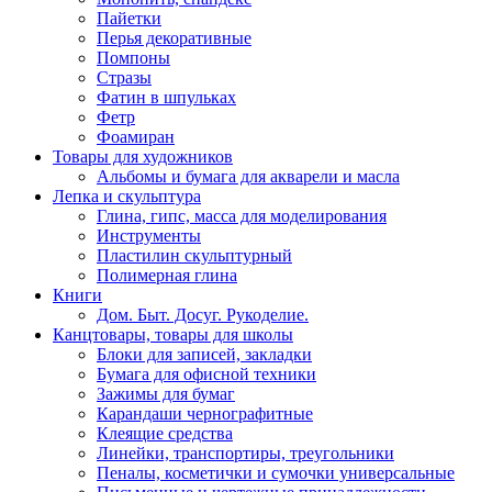
Пайетки
Перья декоративные
Помпоны
Стразы
Фатин в шпульках
Фетр
Фоамиран
Товары для художников
Альбомы и бумага для акварели и масла
Лепка и скульптура
Глина, гипс, масса для моделирования
Инструменты
Пластилин скульптурный
Полимерная глина
Книги
Дом. Быт. Досуг. Рукоделие.
Канцтовары, товары для школы
Блоки для записей, закладки
Бумага для офисной техники
Зажимы для бумаг
Карандаши чернографитные
Клеящие средства
Линейки, транспортиры, треугольники
Пеналы, косметички и сумочки универсальные