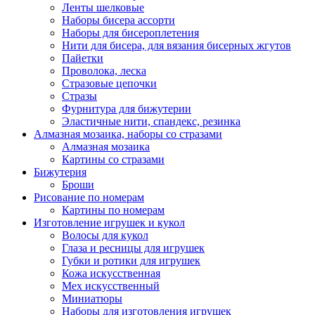
Ленты шелковые
Наборы бисера ассорти
Наборы для бисероплетения
Нити для бисера, для вязания бисерных жгутов
Пайетки
Проволока, леска
Стразовые цепочки
Стразы
Фурнитура для бижутерии
Эластичные нити, спандекс, резинка
Алмазная мозаика, наборы со стразами
Алмазная мозаика
Картины co стразами
Бижутерия
Броши
Рисование по номерам
Картины по номерам
Изготовление игрушек и кукол
Волосы для кукол
Глаза и ресницы для игрушек
Губки и ротики для игрушек
Кожа искусственная
Мех искусственный
Миниатюры
Наборы для изготовления игрушек