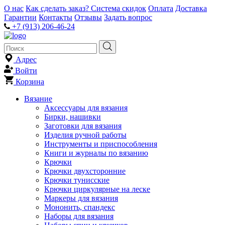
О нас
Как сделать заказ?
Система скидок
Оплата
Доставка
Гарантии
Контакты
Отзывы
Задать вопрос
+7 (913) 206-46-24
Адрес
Войти
Корзина
Вязание
Аксессуары для вязания
Бирки, нашивки
Заготовки для вязания
Изделия ручной работы
Инструменты и приспособления
Книги и журналы по вязанию
Крючки
Крючки двухсторонние
Крючки тунисские
Крючки циркулярные на леске
Маркеры для вязания
Мононить, спандекс
Наборы для вязания