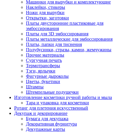
Машинки для вырубки и комплектующие
Наклейки, стикеры
Ножи для вырубки
Открытки, заготовки
Платы двусторонние пластиковые для
эмбоссирования
Платы для 3D эмбоссирования
Платы металлические для эмбоссирования
Платы, папки для тиснения
Полубусинки, стразы, камни, жемчужины
Прочие материалы
Сургучная печать
Термотрансферы
Тэги, ярлычки
Фигурные дыроколы
Цветы, букетики
Штампы
Штемпельные подушечки
Изготовление косметики ручной работы и мыла
Тара и упаковка для косметики
Ротанг для плетения искусственный
Декупаж и декорирование
Бумага для декупажа
Декоративная фурнитура
Декупажные карты