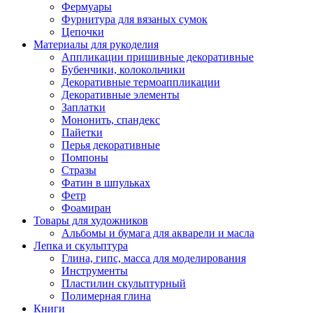
Фермуары
Фурнитура для вязаных сумок
Цепочки
Материалы для рукоделия
Аппликации пришивные декоративные
Бубенчики, колокольчики
Декоративные термоаппликации
Декоративные элементы
Заплатки
Мононить, спандекс
Пайетки
Перья декоративные
Помпоны
Стразы
Фатин в шпульках
Фетр
Фоамиран
Товары для художников
Альбомы и бумага для акварели и масла
Лепка и скульптура
Глина, гипс, масса для моделирования
Инструменты
Пластилин скульптурный
Полимерная глина
Книги