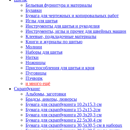
Бельевая фурнитура и материалы
Булавки
Бумага для чертежных и копировальных работ
Иглы для шитья
Инструменты для шитья и рукоделия
Инструменты, иглы и прочее для швейных машин
Клеевые, подкладочные материалы
Книги и журналы по шитью
Молнии
Наборы для шитья
Нитки
Ножницы
Приспособления для шитья и кроя
Пуговицы
Пэчворк
и много ещё
Скрапбукинг
Альбомы, заготовки
Брадсы, анкеры, люверсы
Бумага для скрапбукинга 10.2х15.3 см
Бумага для скрапбукинга 15,2х15,2см
Бумага для скрапбукинга 20,3х20,3 см
Бумага для скрапбукинга 22,5х30,4 см
Бумага для скрапбукинга 30,5х30,5 см в наборах