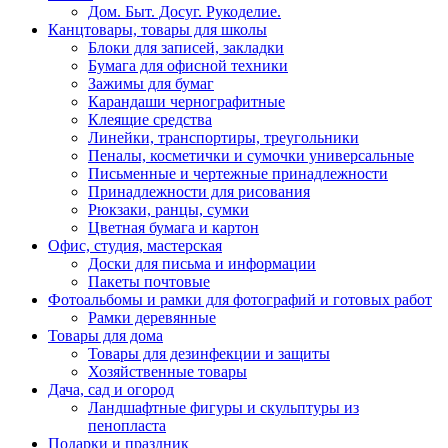
Дом. Быт. Досуг. Рукоделие.
Канцтовары, товары для школы
Блоки для записей, закладки
Бумага для офисной техники
Зажимы для бумаг
Карандаши чернографитные
Клеящие средства
Линейки, транспортиры, треугольники
Пеналы, косметички и сумочки универсальные
Письменные и чертежные принадлежности
Принадлежности для рисования
Рюкзаки, ранцы, сумки
Цветная бумага и картон
Офис, студия, мастерская
Доски для письма и информации
Пакеты почтовые
Фотоальбомы и рамки для фотографий и готовых работ
Рамки деревянные
Товары для дома
Товары для дезинфекции и защиты
Хозяйственные товары
Дача, сад и огород
Ландшафтные фигуры и скульптуры из
пенопласта
Подарки и праздник