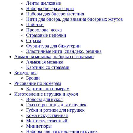
Ленты шелковые
Наборы бисера ассорти
Наборы для бисероплетения
Нити для бисера, для вязания бисерных жгутов
Пайетки
Проволока, леска
Стразовые цепочки
Стразы
Фурнитура для бижутерии
Эластичные нити, спандекс, резинка
Алмазная мозаика, наборы со стразами
Алмазная мозаика
Картины co стразами
Бижутерия
Броши
Рисование по номерам
Картины по номерам
Изготовление игрушек и кукол
Волосы для кукол
Глаза и ресницы для игрушек
Губки и ротики для игрушек
Кожа искусственная
Мех искусственный
Миниатюры
Наборы для изготовления игрушек