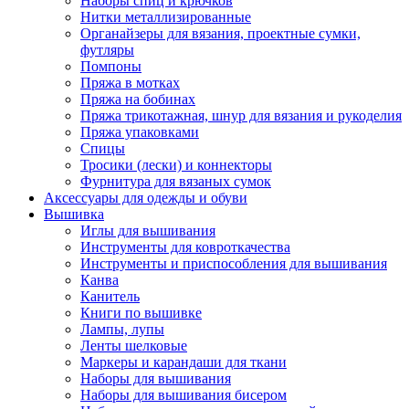
Наборы спиц и крючков
Нитки металлизированные
Органайзеры для вязания, проектные сумки,
футляры
Помпоны
Пряжа в мотках
Пряжа на бобинах
Пряжа трикотажная, шнур для вязания и рукоделия
Пряжа упаковками
Спицы
Тросики (лески) и коннекторы
Фурнитура для вязаных сумок
Аксессуары для одежды и обуви
Вышивка
Иглы для вышивания
Инструменты для ковроткачества
Инструменты и приспособления для вышивания
Канва
Канитель
Книги по вышивке
Лампы, лупы
Ленты шелковые
Маркеры и карандаши для ткани
Наборы для вышивания
Наборы для вышивания бисером