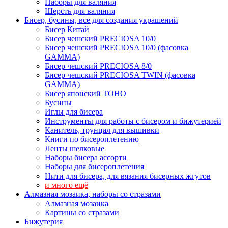
Наборы для валяния
Шерсть для валяния
Бисер, бусины, все для создания украшений
Бисер Китай
Бисер чешский PRECIOSA 10/0
Бисер чешский PRECIOSA 10/0 (фасовка
GAMMA)
Бисер чешский PRECIOSA 8/0
Бисер чешский PRECIOSA TWIN (фасовка
GAMMA)
Бисер японский TOHO
Бусины
Иглы для бисера
Инструменты для работы с бисером и бижутерией
Канитель, трунцал для вышивки
Книги по бисероплетению
Ленты шелковые
Наборы бисера ассорти
Наборы для бисероплетения
Нити для бисера, для вязания бисерных жгутов
и много ещё
Алмазная мозаика, наборы со стразами
Алмазная мозаика
Картины co стразами
Бижутерия