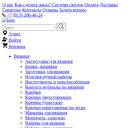
О нас
Как сделать заказ?
Система скидок
Оплата
Доставка
Гарантии
Контакты
Отзывы
Задать вопрос
+7 (913) 206-46-24
Адрес
Войти
Корзина
Вязание
Аксессуары для вязания
Бирки, нашивки
Заготовки для вязания
Изделия ручной работы
Инструменты и приспособления
Книги и журналы по вязанию
Крючки
Крючки двухсторонние
Крючки тунисские
Крючки циркулярные на леске
Маркеры для вязания
Мононить, спандекс
Наборы для вязания