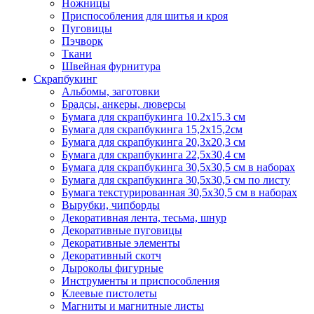
Ножницы
Приспособления для шитья и кроя
Пуговицы
Пэчворк
Ткани
Швейная фурнитура
Скрапбукинг
Альбомы, заготовки
Брадсы, анкеры, люверсы
Бумага для скрапбукинга 10.2х15.3 см
Бумага для скрапбукинга 15,2х15,2см
Бумага для скрапбукинга 20,3х20,3 см
Бумага для скрапбукинга 22,5х30,4 см
Бумага для скрапбукинга 30,5х30,5 см в наборах
Бумага для скрапбукинга 30,5х30,5 см по листу
Бумага текстурированная 30,5х30,5 см в наборах
Вырубки, чипборды
Декоративная лента, тесьма, шнур
Декоративные пуговицы
Декоративные элементы
Декоративный скотч
Дыроколы фигурные
Инструменты и приспособления
Клеевые пистолеты
Магниты и магнитные листы