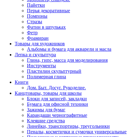
Пайетки
Перья декоративные
Помпоны
Стразы
Фатин в шпульках
Фетр
Фоамиран
Товары для художников
Альбомы и бумага для акварели и масла
Лепка и скульптура
Глина, гипс, масса для моделирования
Инструменты
Пластилин скульптурный
Полимерная глина
Книги
Дом. Быт. Досуг. Рукоделие.
Канцтовары, товары для школы
Блоки для записей, закладки
Бумага для офисной техники
Зажимы для бумаг
Карандаши чернографитные
Клеящие средства
Линейки, транспортиры, треугольники
Пеналы, косметички и сумочки универсальные