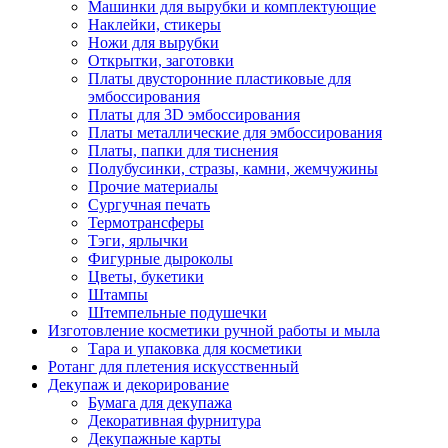
Машинки для вырубки и комплектующие
Наклейки, стикеры
Ножи для вырубки
Открытки, заготовки
Платы двусторонние пластиковые для
эмбоссирования
Платы для 3D эмбоссирования
Платы металлические для эмбоссирования
Платы, папки для тиснения
Полубусинки, стразы, камни, жемчужины
Прочие материалы
Сургучная печать
Термотрансферы
Тэги, ярлычки
Фигурные дыроколы
Цветы, букетики
Штампы
Штемпельные подушечки
Изготовление косметики ручной работы и мыла
Тара и упаковка для косметики
Ротанг для плетения искусственный
Декупаж и декорирование
Бумага для декупажа
Декоративная фурнитура
Декупажные карты