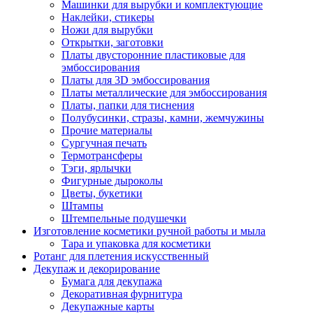
Машинки для вырубки и комплектующие
Наклейки, стикеры
Ножи для вырубки
Открытки, заготовки
Платы двусторонние пластиковые для
эмбоссирования
Платы для 3D эмбоссирования
Платы металлические для эмбоссирования
Платы, папки для тиснения
Полубусинки, стразы, камни, жемчужины
Прочие материалы
Сургучная печать
Термотрансферы
Тэги, ярлычки
Фигурные дыроколы
Цветы, букетики
Штампы
Штемпельные подушечки
Изготовление косметики ручной работы и мыла
Тара и упаковка для косметики
Ротанг для плетения искусственный
Декупаж и декорирование
Бумага для декупажа
Декоративная фурнитура
Декупажные карты