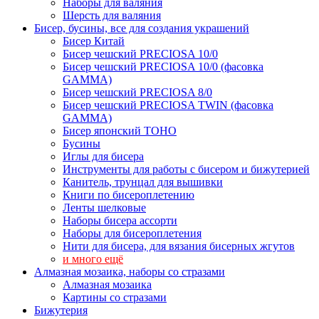
Наборы для валяния
Шерсть для валяния
Бисер, бусины, все для создания украшений
Бисер Китай
Бисер чешский PRECIOSA 10/0
Бисер чешский PRECIOSA 10/0 (фасовка
GAMMA)
Бисер чешский PRECIOSA 8/0
Бисер чешский PRECIOSA TWIN (фасовка
GAMMA)
Бисер японский TOHO
Бусины
Иглы для бисера
Инструменты для работы с бисером и бижутерией
Канитель, трунцал для вышивки
Книги по бисероплетению
Ленты шелковые
Наборы бисера ассорти
Наборы для бисероплетения
Нити для бисера, для вязания бисерных жгутов
и много ещё
Алмазная мозаика, наборы со стразами
Алмазная мозаика
Картины co стразами
Бижутерия