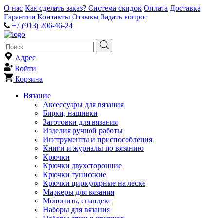
О нас
Как сделать заказ?
Система скидок
Оплата
Доставка
Гарантии
Контакты
Отзывы
Задать вопрос
+7 (913) 206-46-24
Адрес
Войти
Корзина
Вязание
Аксессуары для вязания
Бирки, нашивки
Заготовки для вязания
Изделия ручной работы
Инструменты и приспособления
Книги и журналы по вязанию
Крючки
Крючки двухсторонние
Крючки тунисские
Крючки циркулярные на леске
Маркеры для вязания
Мононить, спандекс
Наборы для вязания