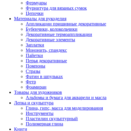
Фермуары
Фурнитура для вязаных сумок
Цепочки
Материалы для рукоделия
Аппликации пришивные декоративные
Бубенчики, колокольчики
Декоративные термоаппликации
Декоративные элементы
Заплатки
Мононить, спандекс
Пайетки
Перья декоративные
Помпоны
Стразы
Фатин в шпульках
Фетр
Фоамиран
Товары для художников
Альбомы и бумага для акварели и масла
Лепка и скульптура
Глина, гипс, масса для моделирования
Инструменты
Пластилин скульптурный
Полимерная глина
Книги