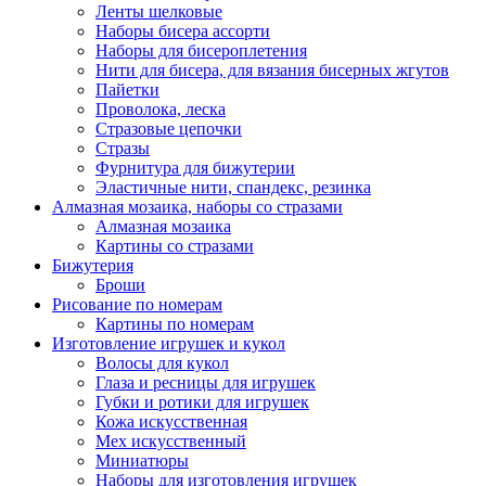
Ленты шелковые
Наборы бисера ассорти
Наборы для бисероплетения
Нити для бисера, для вязания бисерных жгутов
Пайетки
Проволока, леска
Стразовые цепочки
Стразы
Фурнитура для бижутерии
Эластичные нити, спандекс, резинка
Алмазная мозаика, наборы со стразами
Алмазная мозаика
Картины co стразами
Бижутерия
Броши
Рисование по номерам
Картины по номерам
Изготовление игрушек и кукол
Волосы для кукол
Глаза и ресницы для игрушек
Губки и ротики для игрушек
Кожа искусственная
Мех искусственный
Миниатюры
Наборы для изготовления игрушек