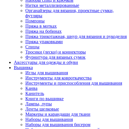
Наборы спиц и крючков
Нитки металлизированные
Органайзеры для вязания, проектные сумки,
футляры
Помпоны
Пряжа в мотках
Пряжа на бобинах
Пряжа трикотажная, шнур для вязания и рукоделия
Пряжа упаковками
Спицы
Тросики (лески) и коннекторы
Фурнитура для вязаных сумок
Аксессуары для одежды и обуви
Вышивка
Иглы для вышивания
Инструменты для ковроткачества
Инструменты и приспособления для вышивания
Канва
Канитель
Книги по вышивке
Лампы, лупы
Ленты шелковые
Маркеры и карандаши для ткани
Наборы для вышивания
Наборы для вышивания бисером