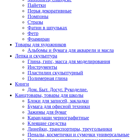
Пайетки
Перья декоративные
Помпоны
Стразы
Фатин в шпульках
Фетр
Фоамиран
Товары для художников
Альбомы и бумага для акварели и масла
Лепка и скульптура
Глина, гипс, масса для моделирования
Инструменты
Пластилин скульптурный
Полимерная глина
Книги
Дом. Быт. Досуг. Рукоделие.
Канцтовары, товары для школы
Блоки для записей, закладки
Бумага для офисной техники
Зажимы для бумаг
Карандаши чернографитные
Клеящие средства
Линейки, транспортиры, треугольники
Пеналы, косметички и сумочки универсальные