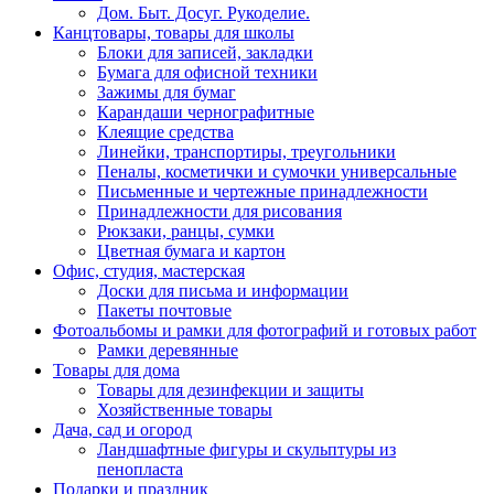
Дом. Быт. Досуг. Рукоделие.
Канцтовары, товары для школы
Блоки для записей, закладки
Бумага для офисной техники
Зажимы для бумаг
Карандаши чернографитные
Клеящие средства
Линейки, транспортиры, треугольники
Пеналы, косметички и сумочки универсальные
Письменные и чертежные принадлежности
Принадлежности для рисования
Рюкзаки, ранцы, сумки
Цветная бумага и картон
Офис, студия, мастерская
Доски для письма и информации
Пакеты почтовые
Фотоальбомы и рамки для фотографий и готовых работ
Рамки деревянные
Товары для дома
Товары для дезинфекции и защиты
Хозяйственные товары
Дача, сад и огород
Ландшафтные фигуры и скульптуры из
пенопласта
Подарки и праздник