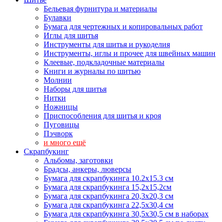
Бельевая фурнитура и материалы
Булавки
Бумага для чертежных и копировальных работ
Иглы для шитья
Инструменты для шитья и рукоделия
Инструменты, иглы и прочее для швейных машин
Клеевые, подкладочные материалы
Книги и журналы по шитью
Молнии
Наборы для шитья
Нитки
Ножницы
Приспособления для шитья и кроя
Пуговицы
Пэчворк
и много ещё
Скрапбукинг
Альбомы, заготовки
Брадсы, анкеры, люверсы
Бумага для скрапбукинга 10.2х15.3 см
Бумага для скрапбукинга 15,2х15,2см
Бумага для скрапбукинга 20,3х20,3 см
Бумага для скрапбукинга 22,5х30,4 см
Бумага для скрапбукинга 30,5х30,5 см в наборах