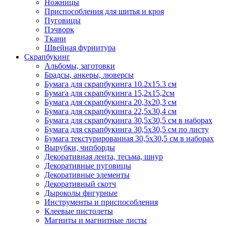
Ножницы
Приспособления для шитья и кроя
Пуговицы
Пэчворк
Ткани
Швейная фурнитура
Скрапбукинг
Альбомы, заготовки
Брадсы, анкеры, люверсы
Бумага для скрапбукинга 10.2х15.3 см
Бумага для скрапбукинга 15,2х15,2см
Бумага для скрапбукинга 20,3х20,3 см
Бумага для скрапбукинга 22,5х30,4 см
Бумага для скрапбукинга 30,5х30,5 см в наборах
Бумага для скрапбукинга 30,5х30,5 см по листу
Бумага текстурированная 30,5х30,5 см в наборах
Вырубки, чипборды
Декоративная лента, тесьма, шнур
Декоративные пуговицы
Декоративные элементы
Декоративный скотч
Дыроколы фигурные
Инструменты и приспособления
Клеевые пистолеты
Магниты и магнитные листы