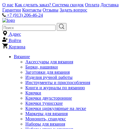
О нас
Как сделать заказ?
Система скидок
Оплата
Доставка
Гарантии
Контакты
Отзывы
Задать вопрос
+7 (913) 206-46-24
Адрес
Войти
Корзина
Вязание
Аксессуары для вязания
Бирки, нашивки
Заготовки для вязания
Изделия ручной работы
Инструменты и приспособления
Книги и журналы по вязанию
Крючки
Крючки двухсторонние
Крючки тунисские
Крючки циркулярные на леске
Маркеры для вязания
Мононить, спандекс
Наборы для вязания