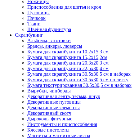
Ножницы
Приспособления для шитья и кроя
Пуговицы
Пэчворк
Ткани
Швейная фурнитура
Скрапбукинг
Альбомы, заготовки
Брадсы, анкеры, люверсы
Бумага для скрапбукинга 10.2х15.3 см
Бумага для скрапбукинга 15,2х15,2см
Бумага для скрапбукинга 20,3х20,3 см
Бумага для скрапбукинга 22,5х30,4 см
Бумага для скрапбукинга 30,5х30,5 см в наборах
Бумага для скрапбукинга 30,5х30,5 см по листу
Бумага текстурированная 30,5х30,5 см в наборах
Вырубки, чипборды
Декоративная лента, тесьма, шнур
Декоративные пуговицы
Декоративные элементы
Декоративный скотч
Дыроколы фигурные
Инструменты и приспособления
Клеевые пистолеты
Магниты и магнитные листы