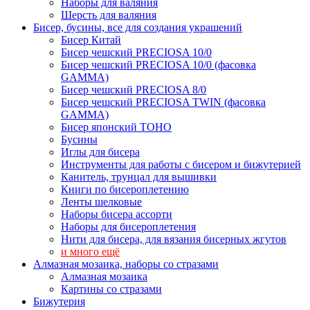
Наборы для валяния
Шерсть для валяния
Бисер, бусины, все для создания украшений
Бисер Китай
Бисер чешский PRECIOSA 10/0
Бисер чешский PRECIOSA 10/0 (фасовка
GAMMA)
Бисер чешский PRECIOSA 8/0
Бисер чешский PRECIOSA TWIN (фасовка
GAMMA)
Бисер японский TOHO
Бусины
Иглы для бисера
Инструменты для работы с бисером и бижутерией
Канитель, трунцал для вышивки
Книги по бисероплетению
Ленты шелковые
Наборы бисера ассорти
Наборы для бисероплетения
Нити для бисера, для вязания бисерных жгутов
и много ещё
Алмазная мозаика, наборы со стразами
Алмазная мозаика
Картины co стразами
Бижутерия