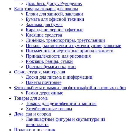
Дом. Быт. Досуг. Рукоделие.
Канцтовары, товары для школы
Блоки для записей, закладки
Бумага для офисной техники
Зажимы для бумаг
Карандаши чернографитные
Клеящие средства
Линейки, транспортиры, треугольники
Пеналы, косметички и сумочки универсальные
Письменные и чертежные принадлежности
Принадлежности для рисования
Рюкзаки, ранцы, сумки
Цветная бумага и картон
Офис, студия, мастерская
Доски для письма и информации
Пакеты почтовые
Фотоальбомы и рамки для фотографий и готовых работ
Рамки деревянные
Товары для дома
Товары для дезинфекции и защиты
Хозяйственные товары
Дача, сад и огород
Ландшафтные фигуры и скульптуры из
пенопласта
Подарки и праздник