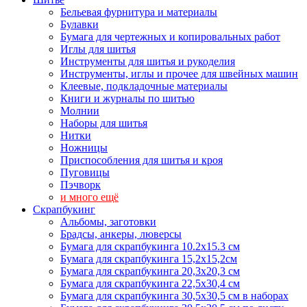
Бельевая фурнитура и материалы
Булавки
Бумага для чертежных и копировальных работ
Иглы для шитья
Инструменты для шитья и рукоделия
Инструменты, иглы и прочее для швейных машин
Клеевые, подкладочные материалы
Книги и журналы по шитью
Молнии
Наборы для шитья
Нитки
Ножницы
Приспособления для шитья и кроя
Пуговицы
Пэчворк
и много ещё
Скрапбукинг
Альбомы, заготовки
Брадсы, анкеры, люверсы
Бумага для скрапбукинга 10.2х15.3 см
Бумага для скрапбукинга 15,2х15,2см
Бумага для скрапбукинга 20,3х20,3 см
Бумага для скрапбукинга 22,5х30,4 см
Бумага для скрапбукинга 30,5х30,5 см в наборах