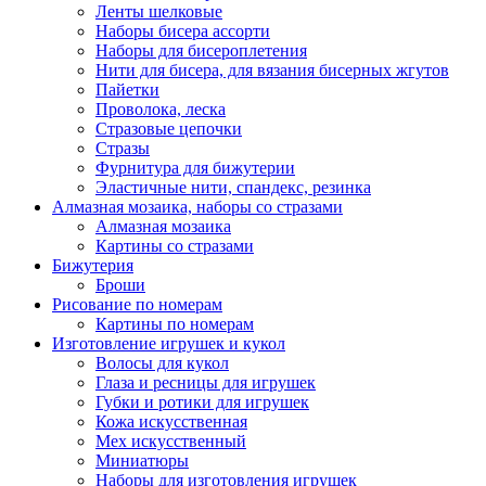
Ленты шелковые
Наборы бисера ассорти
Наборы для бисероплетения
Нити для бисера, для вязания бисерных жгутов
Пайетки
Проволока, леска
Стразовые цепочки
Стразы
Фурнитура для бижутерии
Эластичные нити, спандекс, резинка
Алмазная мозаика, наборы со стразами
Алмазная мозаика
Картины co стразами
Бижутерия
Броши
Рисование по номерам
Картины по номерам
Изготовление игрушек и кукол
Волосы для кукол
Глаза и ресницы для игрушек
Губки и ротики для игрушек
Кожа искусственная
Мех искусственный
Миниатюры
Наборы для изготовления игрушек