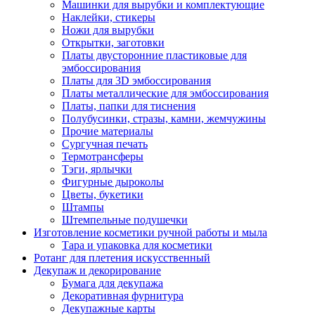
Машинки для вырубки и комплектующие
Наклейки, стикеры
Ножи для вырубки
Открытки, заготовки
Платы двусторонние пластиковые для
эмбоссирования
Платы для 3D эмбоссирования
Платы металлические для эмбоссирования
Платы, папки для тиснения
Полубусинки, стразы, камни, жемчужины
Прочие материалы
Сургучная печать
Термотрансферы
Тэги, ярлычки
Фигурные дыроколы
Цветы, букетики
Штампы
Штемпельные подушечки
Изготовление косметики ручной работы и мыла
Тара и упаковка для косметики
Ротанг для плетения искусственный
Декупаж и декорирование
Бумага для декупажа
Декоративная фурнитура
Декупажные карты