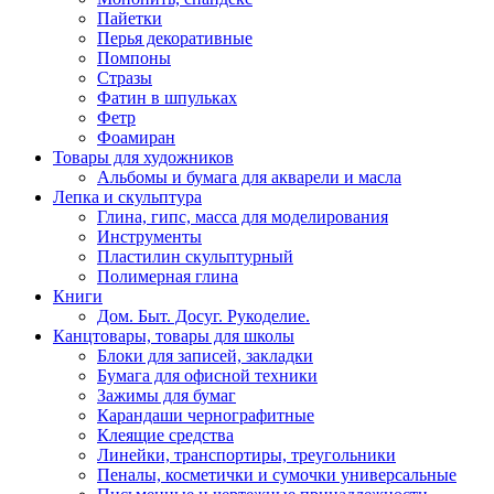
Пайетки
Перья декоративные
Помпоны
Стразы
Фатин в шпульках
Фетр
Фоамиран
Товары для художников
Альбомы и бумага для акварели и масла
Лепка и скульптура
Глина, гипс, масса для моделирования
Инструменты
Пластилин скульптурный
Полимерная глина
Книги
Дом. Быт. Досуг. Рукоделие.
Канцтовары, товары для школы
Блоки для записей, закладки
Бумага для офисной техники
Зажимы для бумаг
Карандаши чернографитные
Клеящие средства
Линейки, транспортиры, треугольники
Пеналы, косметички и сумочки универсальные