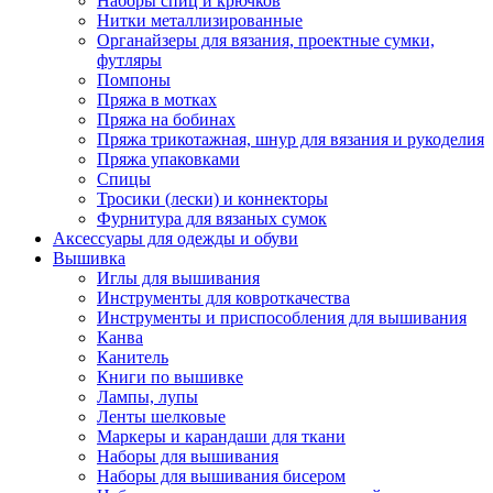
Наборы спиц и крючков
Нитки металлизированные
Органайзеры для вязания, проектные сумки,
футляры
Помпоны
Пряжа в мотках
Пряжа на бобинах
Пряжа трикотажная, шнур для вязания и рукоделия
Пряжа упаковками
Спицы
Тросики (лески) и коннекторы
Фурнитура для вязаных сумок
Аксессуары для одежды и обуви
Вышивка
Иглы для вышивания
Инструменты для ковроткачества
Инструменты и приспособления для вышивания
Канва
Канитель
Книги по вышивке
Лампы, лупы
Ленты шелковые
Маркеры и карандаши для ткани
Наборы для вышивания
Наборы для вышивания бисером