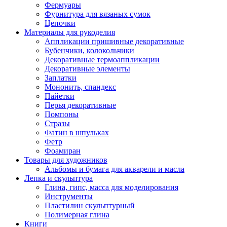
Фермуары
Фурнитура для вязаных сумок
Цепочки
Материалы для рукоделия
Аппликации пришивные декоративные
Бубенчики, колокольчики
Декоративные термоаппликации
Декоративные элементы
Заплатки
Мононить, спандекс
Пайетки
Перья декоративные
Помпоны
Стразы
Фатин в шпульках
Фетр
Фоамиран
Товары для художников
Альбомы и бумага для акварели и масла
Лепка и скульптура
Глина, гипс, масса для моделирования
Инструменты
Пластилин скульптурный
Полимерная глина
Книги