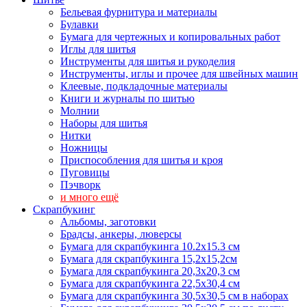
Бельевая фурнитура и материалы
Булавки
Бумага для чертежных и копировальных работ
Иглы для шитья
Инструменты для шитья и рукоделия
Инструменты, иглы и прочее для швейных машин
Клеевые, подкладочные материалы
Книги и журналы по шитью
Молнии
Наборы для шитья
Нитки
Ножницы
Приспособления для шитья и кроя
Пуговицы
Пэчворк
и много ещё
Скрапбукинг
Альбомы, заготовки
Брадсы, анкеры, люверсы
Бумага для скрапбукинга 10.2х15.3 см
Бумага для скрапбукинга 15,2х15,2см
Бумага для скрапбукинга 20,3х20,3 см
Бумага для скрапбукинга 22,5х30,4 см
Бумага для скрапбукинга 30,5х30,5 см в наборах