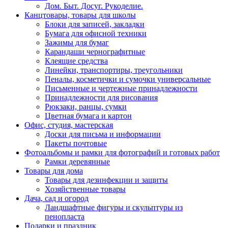
Дом. Быт. Досуг. Рукоделие.
Канцтовары, товары для школы
Блоки для записей, закладки
Бумага для офисной техники
Зажимы для бумаг
Карандаши чернографитные
Клеящие средства
Линейки, транспортиры, треугольники
Пеналы, косметички и сумочки универсальные
Письменные и чертежные принадлежности
Принадлежности для рисования
Рюкзаки, ранцы, сумки
Цветная бумага и картон
Офис, студия, мастерская
Доски для письма и информации
Пакеты почтовые
Фотоальбомы и рамки для фотографий и готовых работ
Рамки деревянные
Товары для дома
Товары для дезинфекции и защиты
Хозяйственные товары
Дача, сад и огород
Ландшафтные фигуры и скульптуры из
пенопласта
Подарки и праздник