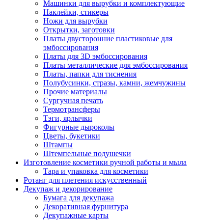
Машинки для вырубки и комплектующие
Наклейки, стикеры
Ножи для вырубки
Открытки, заготовки
Платы двусторонние пластиковые для
эмбоссирования
Платы для 3D эмбоссирования
Платы металлические для эмбоссирования
Платы, папки для тиснения
Полубусинки, стразы, камни, жемчужины
Прочие материалы
Сургучная печать
Термотрансферы
Тэги, ярлычки
Фигурные дыроколы
Цветы, букетики
Штампы
Штемпельные подушечки
Изготовление косметики ручной работы и мыла
Тара и упаковка для косметики
Ротанг для плетения искусственный
Декупаж и декорирование
Бумага для декупажа
Декоративная фурнитура
Декупажные карты