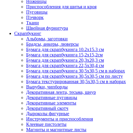
Ножницы
Приспособления для шитья и кроя
Пуговицы
Пэчворк
Ткани
Швейная фурнитура
Скрапбукинг
Альбомы, заготовки
Брадсы, анкеры, люверсы
Бумага для скрапбукинга 10.2х15.3 см
Бумага для скрапбукинга 15,2х15,2см
Бумага для скрапбукинга 20,3х20,3 см
Бумага для скрапбукинга 22,5х30,4 см
Бумага для скрапбукинга 30,5х30,5 см в наборах
Бумага для скрапбукинга 30,5х30,5 см по листу
Бумага текстурированная 30,5х30,5 см в наборах
Вырубки, чипборды
Декоративная лента, тесьма, шнур
Декоративные пуговицы
Декоративные элементы
Декоративный скотч
Дыроколы фигурные
Инструменты и приспособления
Клеевые пистолеты
Магниты и магнитные листы