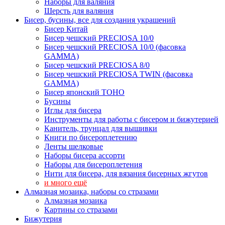
Наборы для валяния
Шерсть для валяния
Бисер, бусины, все для создания украшений
Бисер Китай
Бисер чешский PRECIOSA 10/0
Бисер чешский PRECIOSA 10/0 (фасовка
GAMMA)
Бисер чешский PRECIOSA 8/0
Бисер чешский PRECIOSA TWIN (фасовка
GAMMA)
Бисер японский TOHO
Бусины
Иглы для бисера
Инструменты для работы с бисером и бижутерией
Канитель, трунцал для вышивки
Книги по бисероплетению
Ленты шелковые
Наборы бисера ассорти
Наборы для бисероплетения
Нити для бисера, для вязания бисерных жгутов
и много ещё
Алмазная мозаика, наборы со стразами
Алмазная мозаика
Картины co стразами
Бижутерия