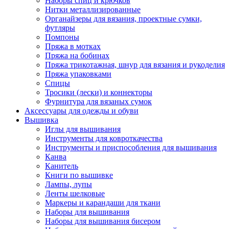
Наборы спиц и крючков
Нитки металлизированные
Органайзеры для вязания, проектные сумки,
футляры
Помпоны
Пряжа в мотках
Пряжа на бобинах
Пряжа трикотажная, шнур для вязания и рукоделия
Пряжа упаковками
Спицы
Тросики (лески) и коннекторы
Фурнитура для вязаных сумок
Аксессуары для одежды и обуви
Вышивка
Иглы для вышивания
Инструменты для ковроткачества
Инструменты и приспособления для вышивания
Канва
Канитель
Книги по вышивке
Лампы, лупы
Ленты шелковые
Маркеры и карандаши для ткани
Наборы для вышивания
Наборы для вышивания бисером