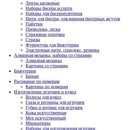
Ленты шелковые
Наборы бисера ассорти
Наборы для бисероплетения
Нити для бисера, для вязания бисерных жгутов
Пайетки
Проволока, леска
Стразовые цепочки
Стразы
Фурнитура для бижутерии
Эластичные нити, спандекс, резинка
Алмазная мозаика, наборы со стразами
Алмазная мозаика
Картины co стразами
Бижутерия
Броши
Рисование по номерам
Картины по номерам
Изготовление игрушек и кукол
Волосы для кукол
Глаза и ресницы для игрушек
Губки и ротики для игрушек
Кожа искусственная
Мех искусственный
Миниатюры
Наборы для изготовления игрушек