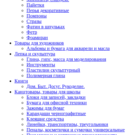
Пайетки
Перья декоративные
Помпоны
Стразы
Фатин в шпульках
Фетр
Фоамиран
Товары для художников
Альбомы и бумага для акварели и масла
Лепка и скульптура
Глина, гипс, масса для моделирования
Инструменты
Пластилин скульптурный
Полимерная глина
Книги
Дом. Быт. Досуг. Рукоделие.
Канцтовары, товары для школы
Блоки для записей, закладки
Бумага для офисной техники
Зажимы для бумаг
Карандаши чернографитные
Клеящие средства
Линейки, транспортиры, треугольники
Пеналы, косметички и сумочки универсальные