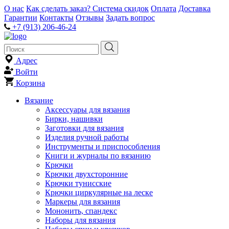
О нас
Как сделать заказ?
Система скидок
Оплата
Доставка
Гарантии
Контакты
Отзывы
Задать вопрос
+7 (913) 206-46-24
Адрес
Войти
Корзина
Вязание
Аксессуары для вязания
Бирки, нашивки
Заготовки для вязания
Изделия ручной работы
Инструменты и приспособления
Книги и журналы по вязанию
Крючки
Крючки двухсторонние
Крючки тунисские
Крючки циркулярные на леске
Маркеры для вязания
Мононить, спандекс
Наборы для вязания