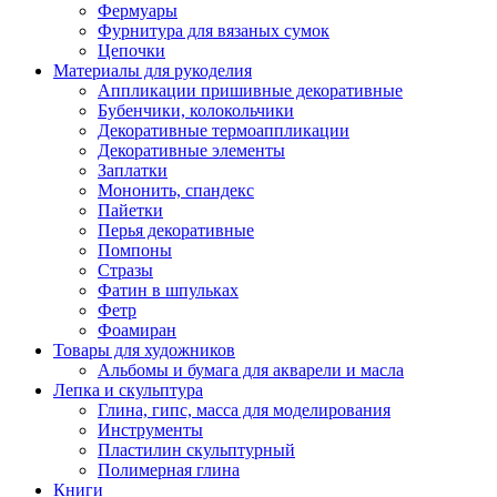
Фермуары
Фурнитура для вязаных сумок
Цепочки
Материалы для рукоделия
Аппликации пришивные декоративные
Бубенчики, колокольчики
Декоративные термоаппликации
Декоративные элементы
Заплатки
Мононить, спандекс
Пайетки
Перья декоративные
Помпоны
Стразы
Фатин в шпульках
Фетр
Фоамиран
Товары для художников
Альбомы и бумага для акварели и масла
Лепка и скульптура
Глина, гипс, масса для моделирования
Инструменты
Пластилин скульптурный
Полимерная глина
Книги