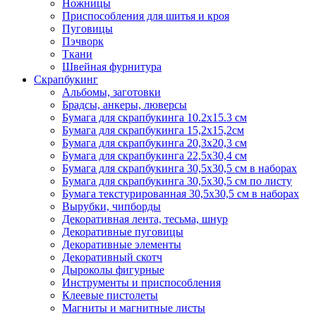
Ножницы
Приспособления для шитья и кроя
Пуговицы
Пэчворк
Ткани
Швейная фурнитура
Скрапбукинг
Альбомы, заготовки
Брадсы, анкеры, люверсы
Бумага для скрапбукинга 10.2х15.3 см
Бумага для скрапбукинга 15,2х15,2см
Бумага для скрапбукинга 20,3х20,3 см
Бумага для скрапбукинга 22,5х30,4 см
Бумага для скрапбукинга 30,5х30,5 см в наборах
Бумага для скрапбукинга 30,5х30,5 см по листу
Бумага текстурированная 30,5х30,5 см в наборах
Вырубки, чипборды
Декоративная лента, тесьма, шнур
Декоративные пуговицы
Декоративные элементы
Декоративный скотч
Дыроколы фигурные
Инструменты и приспособления
Клеевые пистолеты
Магниты и магнитные листы