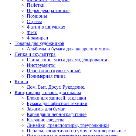
Пайетки
Перья декоративные
Помпоны
Стразы
Фатин в шпульках
Фетр
Фоамиран
Товары для художников
Альбомы и бумага для акварели и масла
Лепка и скульптура
Глина, гипс, масса для моделирования
Инструменты
Пластилин скульптурный
Полимерная глина
Книги
Дом. Быт. Досуг. Рукоделие.
Канцтовары, товары для школы
Блоки для записей, закладки
Бумага для офисной техники
Зажимы для бумаг
Карандаши чернографитные
Клеящие средства
Линейки, транспортиры, треугольники
Пеналы, косметички и сумочки универсальные