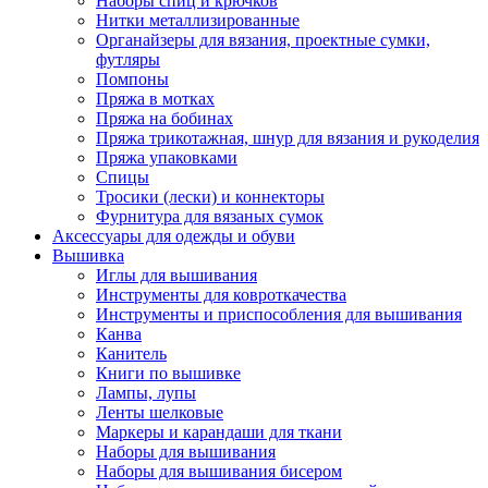
Наборы спиц и крючков
Нитки металлизированные
Органайзеры для вязания, проектные сумки,
футляры
Помпоны
Пряжа в мотках
Пряжа на бобинах
Пряжа трикотажная, шнур для вязания и рукоделия
Пряжа упаковками
Спицы
Тросики (лески) и коннекторы
Фурнитура для вязаных сумок
Аксессуары для одежды и обуви
Вышивка
Иглы для вышивания
Инструменты для ковроткачества
Инструменты и приспособления для вышивания
Канва
Канитель
Книги по вышивке
Лампы, лупы
Ленты шелковые
Маркеры и карандаши для ткани
Наборы для вышивания
Наборы для вышивания бисером