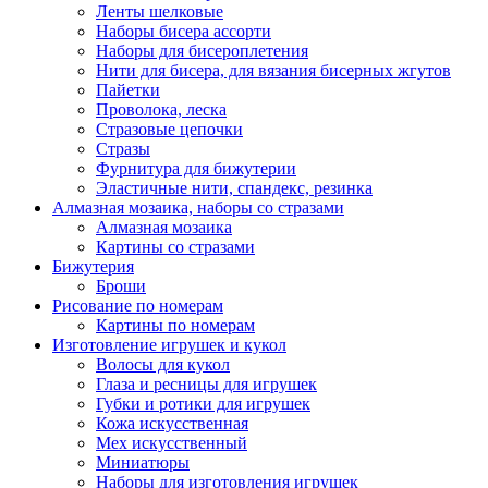
Ленты шелковые
Наборы бисера ассорти
Наборы для бисероплетения
Нити для бисера, для вязания бисерных жгутов
Пайетки
Проволока, леска
Стразовые цепочки
Стразы
Фурнитура для бижутерии
Эластичные нити, спандекс, резинка
Алмазная мозаика, наборы со стразами
Алмазная мозаика
Картины co стразами
Бижутерия
Броши
Рисование по номерам
Картины по номерам
Изготовление игрушек и кукол
Волосы для кукол
Глаза и ресницы для игрушек
Губки и ротики для игрушек
Кожа искусственная
Мех искусственный
Миниатюры
Наборы для изготовления игрушек