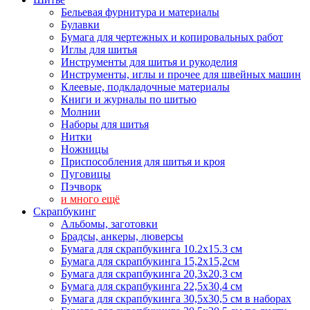
Бельевая фурнитура и материалы
Булавки
Бумага для чертежных и копировальных работ
Иглы для шитья
Инструменты для шитья и рукоделия
Инструменты, иглы и прочее для швейных машин
Клеевые, подкладочные материалы
Книги и журналы по шитью
Молнии
Наборы для шитья
Нитки
Ножницы
Приспособления для шитья и кроя
Пуговицы
Пэчворк
и много ещё
Скрапбукинг
Альбомы, заготовки
Брадсы, анкеры, люверсы
Бумага для скрапбукинга 10.2х15.3 см
Бумага для скрапбукинга 15,2х15,2см
Бумага для скрапбукинга 20,3х20,3 см
Бумага для скрапбукинга 22,5х30,4 см
Бумага для скрапбукинга 30,5х30,5 см в наборах