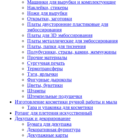
Машинки для вырубки и комплектующие
Наклейки, стикеры
Ножи для вырубки
Открытки, заготовки
Платы двусторонние пластиковые для
эмбоссирования
Платы для 3D эмбоссирования
Платы металлические для эмбоссирования
Платы, папки для тиснения
Полубусинки, стразы, камни, жемчужины
Прочие материалы
Сургучная печать
Термотрансферы
Тэги, ярлычки
Фигурные дыроколы
Цветы, букетики
Штампы
Штемпельные подушечки
Изготовление косметики ручной работы и мыла
Тара и упаковка для косметики
Ротанг для плетения искусственный
Декупаж и декорирование
Бумага для декупажа
Декоративная фурнитура
Декупажные карты