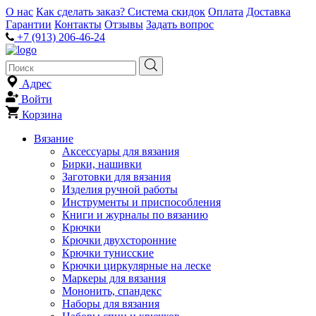
О нас
Как сделать заказ?
Система скидок
Оплата
Доставка
Гарантии
Контакты
Отзывы
Задать вопрос
+7 (913) 206-46-24
Адрес
Войти
Корзина
Вязание
Аксессуары для вязания
Бирки, нашивки
Заготовки для вязания
Изделия ручной работы
Инструменты и приспособления
Книги и журналы по вязанию
Крючки
Крючки двухсторонние
Крючки тунисские
Крючки циркулярные на леске
Маркеры для вязания
Мононить, спандекс
Наборы для вязания