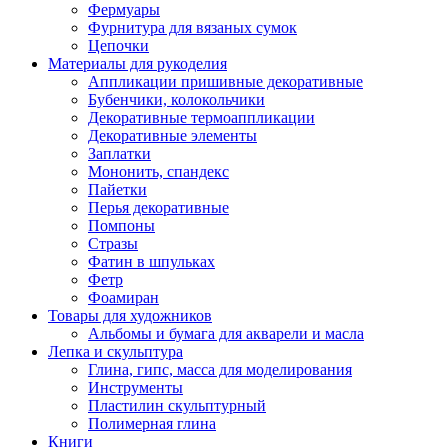
Фермуары
Фурнитура для вязаных сумок
Цепочки
Материалы для рукоделия
Аппликации пришивные декоративные
Бубенчики, колокольчики
Декоративные термоаппликации
Декоративные элементы
Заплатки
Мононить, спандекс
Пайетки
Перья декоративные
Помпоны
Стразы
Фатин в шпульках
Фетр
Фоамиран
Товары для художников
Альбомы и бумага для акварели и масла
Лепка и скульптура
Глина, гипс, масса для моделирования
Инструменты
Пластилин скульптурный
Полимерная глина
Книги