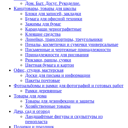
Дом. Быт. Досуг. Рукоделие.
Канцтовары, товары для школы
Блоки для записей, закладки
Бумага для офисной техники
Зажимы для бумаг
Карандаши чернографитные
Клеящие средства
Линейки, транспортиры, треугольники
Пеналы, косметички и сумочки универсальные
Письменные и чертежные принадлежности
Принадлежности для рисования
Рюкзаки, ранцы, сумки
Цветная бумага и картон
Офис, студия, мастерская
Доски для письма и информации
Пакеты почтовые
Фотоальбомы и рамки для фотографий и готовых работ
Рамки деревянные
Товары для дома
Товары для дезинфекции и защиты
Хозяйственные товары
Дача, сад и огород
Ландшафтные фигуры и скульптуры из
пенопласта
Подарки и праздник