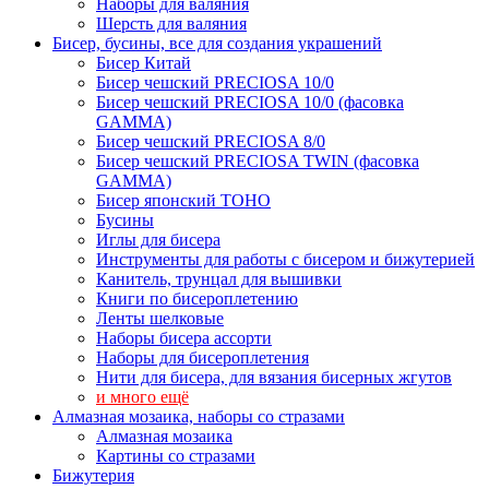
Наборы для валяния
Шерсть для валяния
Бисер, бусины, все для создания украшений
Бисер Китай
Бисер чешский PRECIOSA 10/0
Бисер чешский PRECIOSA 10/0 (фасовка
GAMMA)
Бисер чешский PRECIOSA 8/0
Бисер чешский PRECIOSA TWIN (фасовка
GAMMA)
Бисер японский TOHO
Бусины
Иглы для бисера
Инструменты для работы с бисером и бижутерией
Канитель, трунцал для вышивки
Книги по бисероплетению
Ленты шелковые
Наборы бисера ассорти
Наборы для бисероплетения
Нити для бисера, для вязания бисерных жгутов
и много ещё
Алмазная мозаика, наборы со стразами
Алмазная мозаика
Картины co стразами
Бижутерия