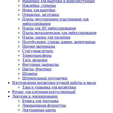
Машинки для вырубки и комплектующие
Наклейки, стикеры
Ножи для вырубки
Открытки, заготовки
Платы двусторонние пластиковые для
эмбоссирования
Платы для 3D эмбоссирования
Платы металлические для эмбоссирования
Платы, папки для тиснения
Полубусинки, стразы, камни, жемчужины
Прочие материалы
Сургучная печать
Термотрансферы
Тэги, ярлычки
Фигурные дыроколы
Цветы, букетики
Штампы
Штемпельные подушечки
Изготовление косметики ручной работы и мыла
Тара и упаковка для косметики
Ротанг для плетения искусственный
Декупаж и декорирование
Бумага для декупажа
Декоративная фурнитура
Декупажные карты