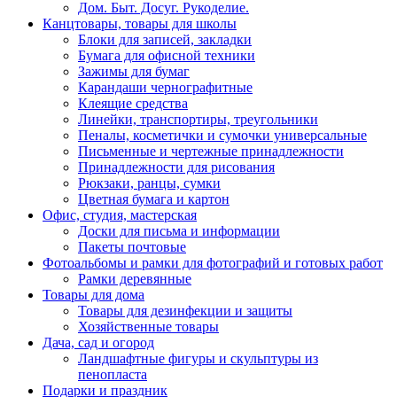
Дом. Быт. Досуг. Рукоделие.
Канцтовары, товары для школы
Блоки для записей, закладки
Бумага для офисной техники
Зажимы для бумаг
Карандаши чернографитные
Клеящие средства
Линейки, транспортиры, треугольники
Пеналы, косметички и сумочки универсальные
Письменные и чертежные принадлежности
Принадлежности для рисования
Рюкзаки, ранцы, сумки
Цветная бумага и картон
Офис, студия, мастерская
Доски для письма и информации
Пакеты почтовые
Фотоальбомы и рамки для фотографий и готовых работ
Рамки деревянные
Товары для дома
Товары для дезинфекции и защиты
Хозяйственные товары
Дача, сад и огород
Ландшафтные фигуры и скульптуры из
пенопласта
Подарки и праздник