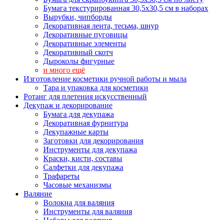
Бумага текстурированная 30,5х30,5 см в наборах
Вырубки, чипборды
Декоративная лента, тесьма, шнур
Декоративные пуговицы
Декоративные элементы
Декоративный скотч
Дыроколы фигурные
и много ещё
Изготовление косметики ручной работы и мыла
Тара и упаковка для косметики
Ротанг для плетения искусственный
Декупаж и декорирование
Бумага для декупажа
Декоративная фурнитура
Декупажные карты
Заготовки для декорирования
Инструменты для декупажа
Краски, кисти, составы
Салфетки для декупажа
Трафареты
Часовые механизмы
Валяние
Волокна для валяния
Инструменты для валяния