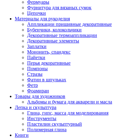
Фермуары
Фурнитура для вязаных сумок
Цепочки
Материалы для рукоделия
Аппликации пришивные декоративные
Бубенчики, колокольчики
Декоративные термоаппликации
Декоративные элементы
Заплатки
Мононить, спандекс
Пайетки
Перья декоративные
Помпоны
Стразы
Фатин в шпульках
Фетр
Фоамиран
Товары для художников
Альбомы и бумага для акварели и масла
Лепка и скульптура
Глина, гипс, масса для моделирования
Инструменты
Пластилин скульптурный
Полимерная глина
Книги