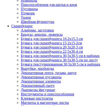
Ножницы
Приспособления для шитья и кроя
Пуговицы
Пэчворк
Ткани
Швейная фурнитура
Скрапбукинг
Альбомы, заготовки
Брадсы, анкеры, люверсы
Бумага для скрапбукинга 10.2х15.3 см
Бумага для скрапбукинга 15,2х15,2см
Бумага для скрапбукинга 20,3х20,3 см
Бумага для скрапбукинга 22,5х30,4 см
Бумага для скрапбукинга 30,5х30,5 см в наборах
Бумага для скрапбукинга 30,5х30,5 см по листу
Бумага текстурированная 30,5х30,5 см в наборах
Вырубки, чипборды
Декоративная лента, тесьма, шнур
Декоративные пуговицы
Декоративные элементы
Декоративный скотч
Дыроколы фигурные
Инструменты и приспособления
Клеевые пистолеты
Магниты и магнитные листы