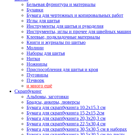
Бельевая фурнитура и материалы
Булавки
Бумага для чертежных и копировальных работ
Иглы для шитья
Инструменты для шитья и рукоделия
Инструменты, иглы и прочее для швейных машин
Клеевые, подкладочные материалы
Книги и журналы по шитью
Молнии
Наборы для шитья
Нитки
Ножницы
Приспособления для шитья и кроя
Пуговицы
Пэчворк
и много ещё
Скрапбукинг
Альбомы, заготовки
Брадсы, анкеры, люверсы
Бумага для скрапбукинга 10.2х15.3 см
Бумага для скрапбукинга 15,2х15,2см
Бумага для скрапбукинга 20,3х20,3 см
Бумага для скрапбукинга 22,5х30,4 см
Бумага для скрапбукинга 30,5х30,5 см в наборах
Бумага для скрапбукинга 30,5х30,5 см по листу