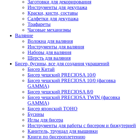
Заготовки для декорирования
Инструменты для декупажа
Краски, кисти, составы
Салфетки для декупажа
Трафареты
Часовые механизмы
Валяние
Волокна для валяния
Инструменты для валяния
Наборы для валяния
Шерсть для валяния
Бисер, бусины, все для создания украшений
Бисер Китай
Бисер чешский PRECIOSA 10/0
Бисер чешский PRECIOSA 10/0 (фасовка
GAMMA)
Бисер чешский PRECIOSA 8/0
Бисер чешский PRECIOSA TWIN (фасовка
GAMMA)
Бисер японский TOHO
Бусины
Иглы для бисера
Инструменты для работы с бисером и бижутерией
Канитель, трунцал для вышивки
Книги по бисероплетению