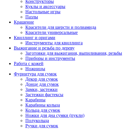
Конструкторы
Куклы и аксессуары
Настольные игры
Пазлы
Крашение
Красители для шерсти и полиамида
Красители универсальные
Квиллинг и оригами
Инструменты для квиллинга
Выжигание и резьба по дереву
Заготовки для выжигания, выпиливания, резьбы
Приборы и инструменты
Работа с кожей
Ножницы
Фурнитура для сумок
Декор для сумок
Донце для сумок
Замки, застежки
Застежки фастексы
Карабины
Карабины кольца
Кольца для сумок
Ножки для дна сумки (пукли)
Полукольца
Ручки для сумок