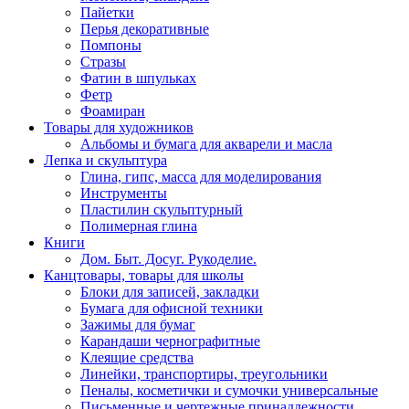
Пайетки
Перья декоративные
Помпоны
Стразы
Фатин в шпульках
Фетр
Фоамиран
Товары для художников
Альбомы и бумага для акварели и масла
Лепка и скульптура
Глина, гипс, масса для моделирования
Инструменты
Пластилин скульптурный
Полимерная глина
Книги
Дом. Быт. Досуг. Рукоделие.
Канцтовары, товары для школы
Блоки для записей, закладки
Бумага для офисной техники
Зажимы для бумаг
Карандаши чернографитные
Клеящие средства
Линейки, транспортиры, треугольники
Пеналы, косметички и сумочки универсальные
Письменные и чертежные принадлежности