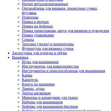
Нитки металлизированные
Органайзеры для вязания, проектные сумки,
футляры
Помпоны
Пряжа в мотках
Пряжа на бобинах
Пряжа трикотажная, шнур для вязания и рукоделия
Пряжа упаковками
Спицы
Тросики (лески) и коннекторы
Фурнитура для вязаных сумок
Аксессуары для одежды и обуви
Вышивка
Иглы для вышивания
Инструменты для ковроткачества
Инструменты и приспособления для вышивания
Канва
Канитель
Книги по вышивке
Лампы, лупы
Ленты шелковые
Маркеры и карандаши для ткани
Наборы для вышивания
Наборы для вышивания бисером
Наборы для вышивания в смешанной технике