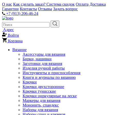
О нас
Как сделать заказ?
Система скидок
Оплата
Доставка
Гарантии
Контакты
Отзывы
Задать вопрос
+7 (913) 206-46-24
Адрес
Войти
Корзина
Вязание
Аксессуары для вязания
Бирки, нашивки
Заготовки для вязания
Изделия ручной работы
Инструменты и приспособления
Книги и журналы по вязанию
Крючки
Крючки двухсторонние
Крючки тунисские
Крючки циркулярные на леске
Маркеры для вязания
Мононить, спандекс
Наборы для вязания
Наборы спиц и крючков