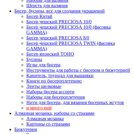
Наборы для валяния
Шерсть для валяния
Бисер, бусины, все для создания украшений
Бисер Китай
Бисер чешский PRECIOSA 10/0
Бисер чешский PRECIOSA 10/0 (фасовка
GAMMA)
Бисер чешский PRECIOSA 8/0
Бисер чешский PRECIOSA TWIN (фасовка
GAMMA)
Бисер японский TOHO
Бусины
Иглы для бисера
Инструменты для работы с бисером и бижутерией
Канитель, трунцал для вышивки
Книги по бисероплетению
Ленты шелковые
Наборы бисера ассорти
Наборы для бисероплетения
Нити для бисера, для вязания бисерных жгутов
и много ещё
Алмазная мозаика, наборы со стразами
Алмазная мозаика
Картины co стразами
Бижутерия