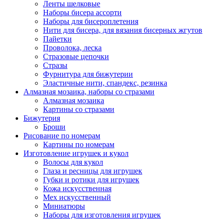
Ленты шелковые
Наборы бисера ассорти
Наборы для бисероплетения
Нити для бисера, для вязания бисерных жгутов
Пайетки
Проволока, леска
Стразовые цепочки
Стразы
Фурнитура для бижутерии
Эластичные нити, спандекс, резинка
Алмазная мозаика, наборы со стразами
Алмазная мозаика
Картины co стразами
Бижутерия
Броши
Рисование по номерам
Картины по номерам
Изготовление игрушек и кукол
Волосы для кукол
Глаза и ресницы для игрушек
Губки и ротики для игрушек
Кожа искусственная
Мех искусственный
Миниатюры
Наборы для изготовления игрушек