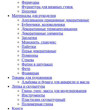
Фермуары
Фурнитура для вязаных сумок
Цепочки
Материалы для рукоделия
Аппликации пришивные декоративные
Бубенчики, колокольчики
Декоративные термоаппликации
Декоративные элементы
Заплатки
Мононить, спандекс
Пайетки
Перья декоративные
Помпоны
Стразы
Фатин в шпульках
Фетр
Фоамиран
Товары для художников
Альбомы и бумага для акварели и масла
Лепка и скульптура
Глина, гипс, масса для моделирования
Инструменты
Пластилин скульптурный
Полимерная глина
Книги