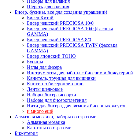
Наборы для валяния
Шерсть для валяния
Бисер, бусины, все для создания украшений
Бисер Китай
Бисер чешский PRECIOSA 10/0
Бисер чешский PRECIOSA 10/0 (фасовка
GAMMA)
Бисер чешский PRECIOSA 8/0
Бисер чешский PRECIOSA TWIN (фасовка
GAMMA)
Бисер японский TOHO
Бусины
Иглы для бисера
Инструменты для работы с бисером и бижутерией
Канитель, трунцал для вышивки
Книги по бисероплетению
Ленты шелковые
Наборы бисера ассорти
Наборы для бисероплетения
Нити для бисера, для вязания бисерных жгутов
и много ещё
Алмазная мозаика, наборы со стразами
Алмазная мозаика
Картины co стразами
Бижутерия