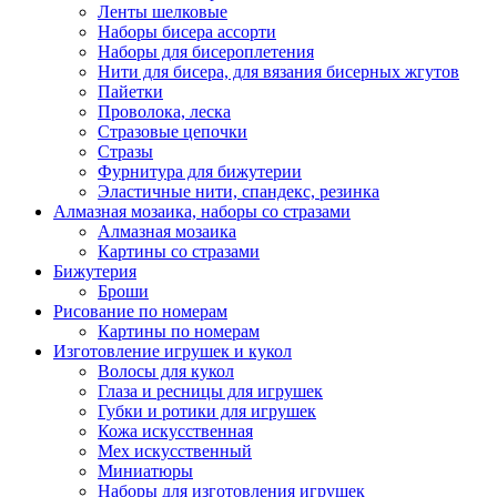
Ленты шелковые
Наборы бисера ассорти
Наборы для бисероплетения
Нити для бисера, для вязания бисерных жгутов
Пайетки
Проволока, леска
Стразовые цепочки
Стразы
Фурнитура для бижутерии
Эластичные нити, спандекс, резинка
Алмазная мозаика, наборы со стразами
Алмазная мозаика
Картины co стразами
Бижутерия
Броши
Рисование по номерам
Картины по номерам
Изготовление игрушек и кукол
Волосы для кукол
Глаза и ресницы для игрушек
Губки и ротики для игрушек
Кожа искусственная
Мех искусственный
Миниатюры
Наборы для изготовления игрушек