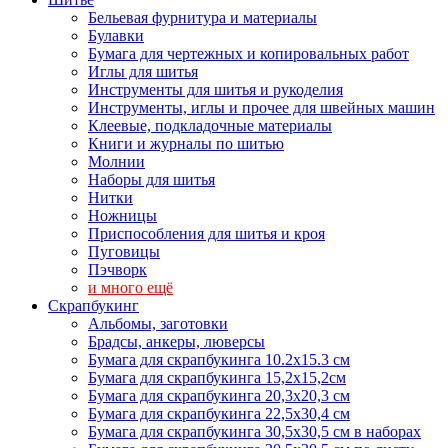
Бельевая фурнитура и материалы
Булавки
Бумага для чертежных и копировальных работ
Иглы для шитья
Инструменты для шитья и рукоделия
Инструменты, иглы и прочее для швейных машин
Клеевые, подкладочные материалы
Книги и журналы по шитью
Молнии
Наборы для шитья
Нитки
Ножницы
Приспособления для шитья и кроя
Пуговицы
Пэчворк
и много ещё
Скрапбукинг
Альбомы, заготовки
Брадсы, анкеры, люверсы
Бумага для скрапбукинга 10.2х15.3 см
Бумага для скрапбукинга 15,2х15,2см
Бумага для скрапбукинга 20,3х20,3 см
Бумага для скрапбукинга 22,5х30,4 см
Бумага для скрапбукинга 30,5х30,5 см в наборах