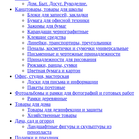
Дом. Быт. Досуг. Рукоделие.
Канцтовары, товары для школы
Блоки для записей, закладки
Бумага для офисной техники
Зажимы для бумаг
Карандаши чернографитные
Клеящие средства
Линейки, транспортиры, треугольники
Пеналы, косметички и сумочки универсальные
Письменные и чертежные принадлежности
Принадлежности для рисования
Рюкзаки, ранцы, сумки
Цветная бумага и картон
Офис, студия, мастерская
Доски для письма и информации
Пакеты почтовые
Фотоальбомы и рамки для фотографий и готовых работ
Рамки деревянные
Товары для дома
Товары для дезинфекции и защиты
Хозяйственные товары
Дача, сад и огород
Ландшафтные фигуры и скульптуры из
пенопласта
Подарки и праздник