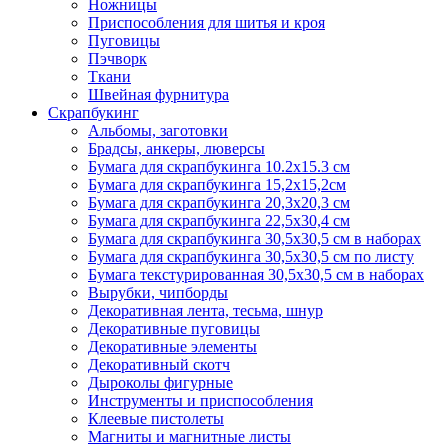
Ножницы
Приспособления для шитья и кроя
Пуговицы
Пэчворк
Ткани
Швейная фурнитура
Скрапбукинг
Альбомы, заготовки
Брадсы, анкеры, люверсы
Бумага для скрапбукинга 10.2х15.3 см
Бумага для скрапбукинга 15,2х15,2см
Бумага для скрапбукинга 20,3х20,3 см
Бумага для скрапбукинга 22,5х30,4 см
Бумага для скрапбукинга 30,5х30,5 см в наборах
Бумага для скрапбукинга 30,5х30,5 см по листу
Бумага текстурированная 30,5х30,5 см в наборах
Вырубки, чипборды
Декоративная лента, тесьма, шнур
Декоративные пуговицы
Декоративные элементы
Декоративный скотч
Дыроколы фигурные
Инструменты и приспособления
Клеевые пистолеты
Магниты и магнитные листы