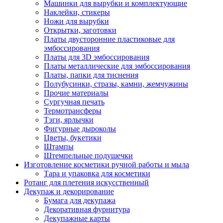
Машинки для вырубки и комплектующие
Наклейки, стикеры
Ножи для вырубки
Открытки, заготовки
Платы двусторонние пластиковые для
эмбоссирования
Платы для 3D эмбоссирования
Платы металлические для эмбоссирования
Платы, папки для тиснения
Полубусинки, стразы, камни, жемчужины
Прочие материалы
Сургучная печать
Термотрансферы
Тэги, ярлычки
Фигурные дыроколы
Цветы, букетики
Штампы
Штемпельные подушечки
Изготовление косметики ручной работы и мыла
Тара и упаковка для косметики
Ротанг для плетения искусственный
Декупаж и декорирование
Бумага для декупажа
Декоративная фурнитура
Декупажные карты