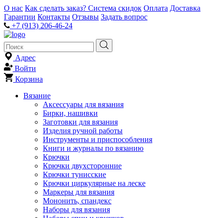
О нас
Как сделать заказ?
Система скидок
Оплата
Доставка
Гарантии
Контакты
Отзывы
Задать вопрос
+7 (913) 206-46-24
Адрес
Войти
Корзина
Вязание
Аксессуары для вязания
Бирки, нашивки
Заготовки для вязания
Изделия ручной работы
Инструменты и приспособления
Книги и журналы по вязанию
Крючки
Крючки двухсторонние
Крючки тунисские
Крючки циркулярные на леске
Маркеры для вязания
Мононить, спандекс
Наборы для вязания