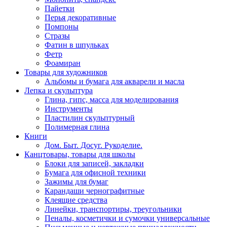
Пайетки
Перья декоративные
Помпоны
Стразы
Фатин в шпульках
Фетр
Фоамиран
Товары для художников
Альбомы и бумага для акварели и масла
Лепка и скульптура
Глина, гипс, масса для моделирования
Инструменты
Пластилин скульптурный
Полимерная глина
Книги
Дом. Быт. Досуг. Рукоделие.
Канцтовары, товары для школы
Блоки для записей, закладки
Бумага для офисной техники
Зажимы для бумаг
Карандаши чернографитные
Клеящие средства
Линейки, транспортиры, треугольники
Пеналы, косметички и сумочки универсальные