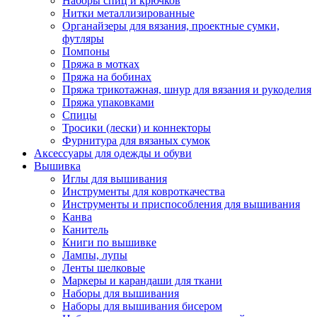
Наборы спиц и крючков
Нитки металлизированные
Органайзеры для вязания, проектные сумки,
футляры
Помпоны
Пряжа в мотках
Пряжа на бобинах
Пряжа трикотажная, шнур для вязания и рукоделия
Пряжа упаковками
Спицы
Тросики (лески) и коннекторы
Фурнитура для вязаных сумок
Аксессуары для одежды и обуви
Вышивка
Иглы для вышивания
Инструменты для ковроткачества
Инструменты и приспособления для вышивания
Канва
Канитель
Книги по вышивке
Лампы, лупы
Ленты шелковые
Маркеры и карандаши для ткани
Наборы для вышивания
Наборы для вышивания бисером