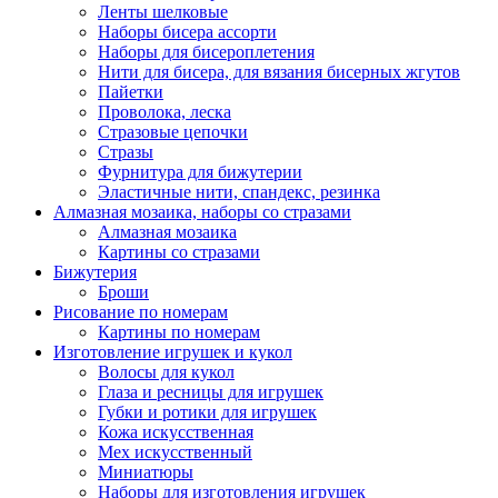
Ленты шелковые
Наборы бисера ассорти
Наборы для бисероплетения
Нити для бисера, для вязания бисерных жгутов
Пайетки
Проволока, леска
Стразовые цепочки
Стразы
Фурнитура для бижутерии
Эластичные нити, спандекс, резинка
Алмазная мозаика, наборы со стразами
Алмазная мозаика
Картины co стразами
Бижутерия
Броши
Рисование по номерам
Картины по номерам
Изготовление игрушек и кукол
Волосы для кукол
Глаза и ресницы для игрушек
Губки и ротики для игрушек
Кожа искусственная
Мех искусственный
Миниатюры
Наборы для изготовления игрушек