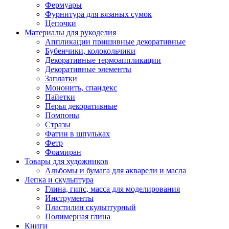
Фермуары
Фурнитура для вязаных сумок
Цепочки
Материалы для рукоделия
Аппликации пришивные декоративные
Бубенчики, колокольчики
Декоративные термоаппликации
Декоративные элементы
Заплатки
Мононить, спандекс
Пайетки
Перья декоративные
Помпоны
Стразы
Фатин в шпульках
Фетр
Фоамиран
Товары для художников
Альбомы и бумага для акварели и масла
Лепка и скульптура
Глина, гипс, масса для моделирования
Инструменты
Пластилин скульптурный
Полимерная глина
Книги