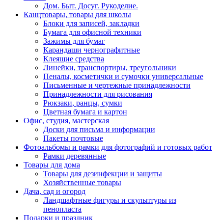
Дом. Быт. Досуг. Рукоделие.
Канцтовары, товары для школы
Блоки для записей, закладки
Бумага для офисной техники
Зажимы для бумаг
Карандаши чернографитные
Клеящие средства
Линейки, транспортиры, треугольники
Пеналы, косметички и сумочки универсальные
Письменные и чертежные принадлежности
Принадлежности для рисования
Рюкзаки, ранцы, сумки
Цветная бумага и картон
Офис, студия, мастерская
Доски для письма и информации
Пакеты почтовые
Фотоальбомы и рамки для фотографий и готовых работ
Рамки деревянные
Товары для дома
Товары для дезинфекции и защиты
Хозяйственные товары
Дача, сад и огород
Ландшафтные фигуры и скульптуры из
пенопласта
Подарки и праздник