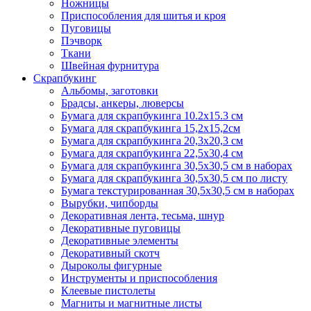
Ножницы
Приспособления для шитья и кроя
Пуговицы
Пэчворк
Ткани
Швейная фурнитура
Скрапбукинг
Альбомы, заготовки
Брадсы, анкеры, люверсы
Бумага для скрапбукинга 10.2х15.3 см
Бумага для скрапбукинга 15,2х15,2см
Бумага для скрапбукинга 20,3х20,3 см
Бумага для скрапбукинга 22,5х30,4 см
Бумага для скрапбукинга 30,5х30,5 см в наборах
Бумага для скрапбукинга 30,5х30,5 см по листу
Бумага текстурированная 30,5х30,5 см в наборах
Вырубки, чипборды
Декоративная лента, тесьма, шнур
Декоративные пуговицы
Декоративные элементы
Декоративный скотч
Дыроколы фигурные
Инструменты и приспособления
Клеевые пистолеты
Магниты и магнитные листы