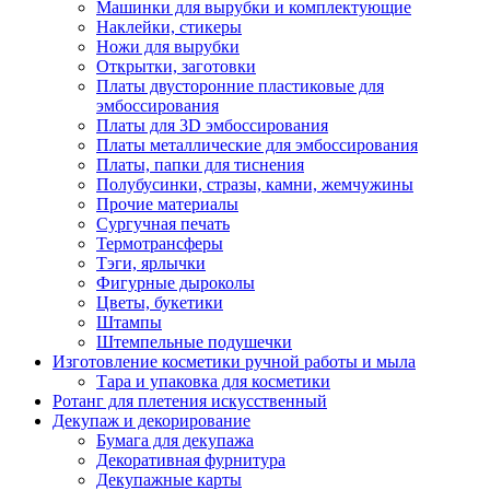
Машинки для вырубки и комплектующие
Наклейки, стикеры
Ножи для вырубки
Открытки, заготовки
Платы двусторонние пластиковые для
эмбоссирования
Платы для 3D эмбоссирования
Платы металлические для эмбоссирования
Платы, папки для тиснения
Полубусинки, стразы, камни, жемчужины
Прочие материалы
Сургучная печать
Термотрансферы
Тэги, ярлычки
Фигурные дыроколы
Цветы, букетики
Штампы
Штемпельные подушечки
Изготовление косметики ручной работы и мыла
Тара и упаковка для косметики
Ротанг для плетения искусственный
Декупаж и декорирование
Бумага для декупажа
Декоративная фурнитура
Декупажные карты