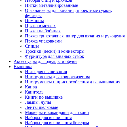
Наборы спиц и крючков
Нитки металлизированные
Органайзеры для вязания, проектные сумки,
футляры
Помпоны
Пряжа в мотках
Пряжа на бобинах
Пряжа трикотажная, шнур для вязания и рукоделия
Пряжа упаковками
Спицы
Тросики (лески) и коннекторы
Фурнитура для вязаных сумок
Аксессуары для одежды и обуви
Вышивка
Иглы для вышивания
Инструменты для ковроткачества
Инструменты и приспособления для вышивания
Канва
Канитель
Книги по вышивке
Лампы, лупы
Ленты шелковые
Маркеры и карандаши для ткани
Наборы для вышивания
Наборы для вышивания бисером