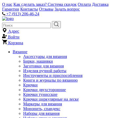
О нас
Как сделать заказ?
Система скидок
Оплата
Доставка
Гарантии
Контакты
Отзывы
Задать вопрос
+7 (913) 206-46-24
Адрес
Войти
Корзина
Вязание
Аксессуары для вязания
Бирки, нашивки
Заготовки для вязания
Изделия ручной работы
Инструменты и приспособления
Книги и журналы по вязанию
Крючки
Крючки двухсторонние
Крючки тунисские
Крючки циркулярные на леске
Маркеры для вязания
Мононить, спандекс
Наборы для вязания