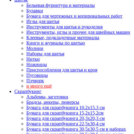
Бельевая фурнитура и материалы
Булавки
Бумага для чертежных и копировальных работ
Иглы для шитья
Инструменты для шитья и рукоделия
Инструменты, иглы и прочее для швейных машин
Клеевые, подкладочные материалы
Книги и журналы по шитью
Молнии
Наборы для шитья
Нитки
Ножницы
Приспособления для шитья и кроя
Пуговицы
Пэчворк
и много ещё
Скрапбукинг
Альбомы, заготовки
Брадсы, анкеры, люверсы
Бумага для скрапбукинга 10.2х15.3 см
Бумага для скрапбукинга 15,2х15,2см
Бумага для скрапбукинга 20,3х20,3 см
Бумага для скрапбукинга 22,5х30,4 см
Бумага для скрапбукинга 30,5х30,5 см в наборах