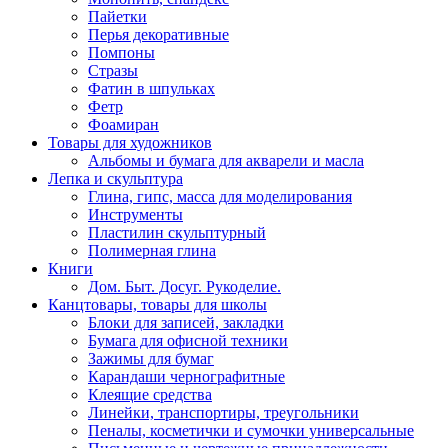
Пайетки
Перья декоративные
Помпоны
Стразы
Фатин в шпульках
Фетр
Фоамиран
Товары для художников
Альбомы и бумага для акварели и масла
Лепка и скульптура
Глина, гипс, масса для моделирования
Инструменты
Пластилин скульптурный
Полимерная глина
Книги
Дом. Быт. Досуг. Рукоделие.
Канцтовары, товары для школы
Блоки для записей, закладки
Бумага для офисной техники
Зажимы для бумаг
Карандаши чернографитные
Клеящие средства
Линейки, транспортиры, треугольники
Пеналы, косметички и сумочки универсальные