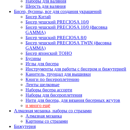
Наборы для валяния
Шерсть для валяния
Бисер, бусины, все для создания украшений
Бисер Китай
Бисер чешский PRECIOSA 10/0
Бисер чешский PRECIOSA 10/0 (фасовка
GAMMA)
Бисер чешский PRECIOSA 8/0
Бисер чешский PRECIOSA TWIN (фасовка
GAMMA)
Бисер японский TOHO
Бусины
Иглы для бисера
Инструменты для работы с бисером и бижутерией
Канитель, трунцал для вышивки
Книги по бисероплетению
Ленты шелковые
Наборы бисера ассорти
Наборы для бисероплетения
Нити для бисера, для вязания бисерных жгутов
и много ещё
Алмазная мозаика, наборы со стразами
Алмазная мозаика
Картины co стразами
Бижутерия