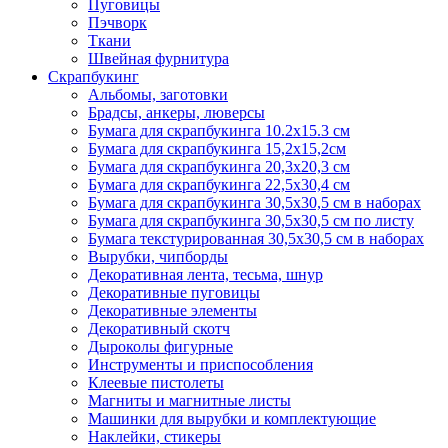
Пуговицы
Пэчворк
Ткани
Швейная фурнитура
Скрапбукинг
Альбомы, заготовки
Брадсы, анкеры, люверсы
Бумага для скрапбукинга 10.2х15.3 см
Бумага для скрапбукинга 15,2х15,2см
Бумага для скрапбукинга 20,3х20,3 см
Бумага для скрапбукинга 22,5х30,4 см
Бумага для скрапбукинга 30,5х30,5 см в наборах
Бумага для скрапбукинга 30,5х30,5 см по листу
Бумага текстурированная 30,5х30,5 см в наборах
Вырубки, чипборды
Декоративная лента, тесьма, шнур
Декоративные пуговицы
Декоративные элементы
Декоративный скотч
Дыроколы фигурные
Инструменты и приспособления
Клеевые пистолеты
Магниты и магнитные листы
Машинки для вырубки и комплектующие
Наклейки, стикеры