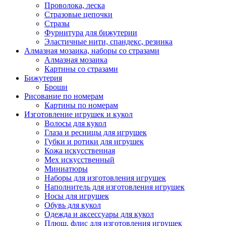
Проволока, леска
Стразовые цепочки
Стразы
Фурнитура для бижутерии
Эластичные нити, спандекс, резинка
Алмазная мозаика, наборы со стразами
Алмазная мозаика
Картины co стразами
Бижутерия
Броши
Рисование по номерам
Картины по номерам
Изготовление игрушек и кукол
Волосы для кукол
Глаза и ресницы для игрушек
Губки и ротики для игрушек
Кожа искусственная
Мех искусственный
Миниатюры
Наборы для изготовления игрушек
Наполнитель для изготовления игрушек
Носы для игрушек
Обувь для кукол
Одежда и аксессуары для кукол
Плюш, флис для изготовления игрушек