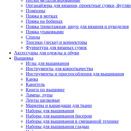
Нитки металлизированные
Органайзеры для вязания, проектные сумки, футля
Помпоны
Пряжа в мотках
Пряжа на бобинах
Пряжа трикотажная, шнур для вязания и рукоделия
Пряжа упаковками
Спицы
Тросики (лески) и коннекторы
Фурнитура для вязаных сумок
Аксессуары для одежды и обуви
Вышивка
Иглы для вышивания
Инструменты для ковроткачества
Инструменты и приспособления для вышивания
Канва
Канитель
Книги по вышивке
Лампы, лупы
Ленты шелковые
Маркеры и карандаши для ткани
Наборы для вышивания
Наборы для вышивания бисером
Наборы для вышивания в смешанной технике
Наборы для вышивания гладью