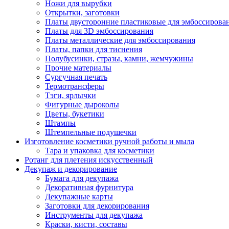
Ножи для вырубки
Открытки, заготовки
Платы двусторонние пластиковые для эмбоссирова
Платы для 3D эмбоссирования
Платы металлические для эмбоссирования
Платы, папки для тиснения
Полубусинки, стразы, камни, жемчужины
Прочие материалы
Сургучная печать
Термотрансферы
Тэги, ярлычки
Фигурные дыроколы
Цветы, букетики
Штампы
Штемпельные подушечки
Изготовление косметики ручной работы и мыла
Тара и упаковка для косметики
Ротанг для плетения искусственный
Декупаж и декорирование
Бумага для декупажа
Декоративная фурнитура
Декупажные карты
Заготовки для декорирования
Инструменты для декупажа
Краски, кисти, составы