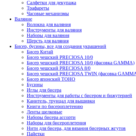
Салфетки для декупажа
Трафареты
Часовые механизмы
Валяние
Волокна для валяния
Инструменты для валяния
Наборы для валяния
Шерсть для валяния
Бисер, бусины, все для создания украшений
Бисер Китай
Бисер чешский PRECIOSA 10/0
Бисер чешский PRECIOSA 10/0 (фасовка GAMMA)
Бисер чешский PRECIOSA 8/0
Бисер чешский PRECIOSA TWIN (фасовка GAMM
Бисер японский TOHO
Бусины
Иглы для бисера
Инструменты для работы с бисером и бижутерией
Канитель, трунцал для вышивки
Книги по бисероплетению
Ленты шелковые
Наборы бисера ассорти
Наборы для бисероплетения
Нити для бисера, для вязания бисерных жгутов
Пайетки