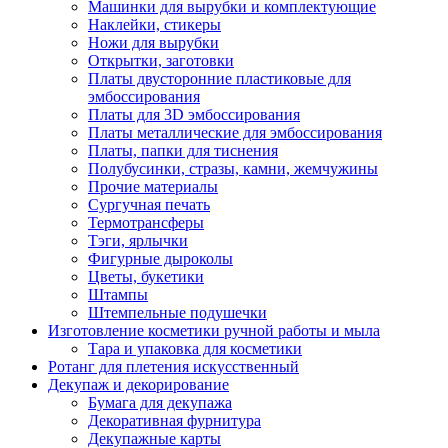
Машинки для вырубки и комплектующие
Наклейки, стикеры
Ножи для вырубки
Открытки, заготовки
Платы двусторонние пластиковые для
эмбоссирования
Платы для 3D эмбоссирования
Платы металлические для эмбоссирования
Платы, папки для тиснения
Полубусинки, стразы, камни, жемчужины
Прочие материалы
Сургучная печать
Термотрансферы
Тэги, ярлычки
Фигурные дыроколы
Цветы, букетики
Штампы
Штемпельные подушечки
Изготовление косметики ручной работы и мыла
Тара и упаковка для косметики
Ротанг для плетения искусственный
Декупаж и декорирование
Бумага для декупажа
Декоративная фурнитура
Декупажные карты