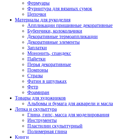
Фермуары
Фурнитура для вязаных сумок
Цепочки
Материалы для рукоделия
Аппликации пришивные декоративные
Бубенчики, колокольчики
Декоративные термоаппликации
Декоративные элементы
Заплатки
Мононить, спандекс
Пайетки
Перья декоративные
Помпоны
Стразы
Фатин в шпульках
Фетр
Фоамиран
Товары для художников
Альбомы и бумага для акварели и масла
Лепка и скульптура
Глина, гипс, масса для моделирования
Инструменты
Пластилин скульптурный
Полимерная глина
Книги