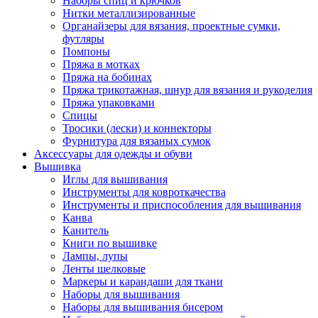
Наборы спиц и крючков
Нитки металлизированные
Органайзеры для вязания, проектные сумки,
футляры
Помпоны
Пряжа в мотках
Пряжа на бобинах
Пряжа трикотажная, шнур для вязания и рукоделия
Пряжа упаковками
Спицы
Тросики (лески) и коннекторы
Фурнитура для вязаных сумок
Аксессуары для одежды и обуви
Вышивка
Иглы для вышивания
Инструменты для ковроткачества
Инструменты и приспособления для вышивания
Канва
Канитель
Книги по вышивке
Лампы, лупы
Ленты шелковые
Маркеры и карандаши для ткани
Наборы для вышивания
Наборы для вышивания бисером