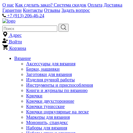
О нас
Как сделать заказ?
Система скидок
Оплата
Доставка
Гарантии
Контакты
Отзывы
Задать вопрос
+7 (913) 206-46-24
Адрес
Войти
Корзина
Вязание
Аксессуары для вязания
Бирки, нашивки
Заготовки для вязания
Изделия ручной работы
Инструменты и приспособления
Книги и журналы по вязанию
Крючки
Крючки двухсторонние
Крючки тунисские
Крючки циркулярные на леске
Маркеры для вязания
Мононить, спандекс
Наборы для вязания