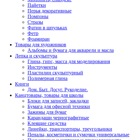
Пайетки
Перья декоративные
Помпоны
Стразы
Фатин в шпульках
Фетр
Фоамиран
Товары для художников
Альбомы и бумага для акварели и масла
Лепка и скульптура
Глина, гипс, масса для моделирования
Инструменты
Пластилин скульптурный
Полимерная глина
Книги
Дом. Быт. Досуг. Рукоделие.
Канцтовары, товары для школы
Блоки для записей, закладки
Бумага для офисной техники
Зажимы для бумаг
Карандаши чернографитные
Клеящие средства
Линейки, транспортиры, треугольники
Пеналы, косметички и сумочки универсальные