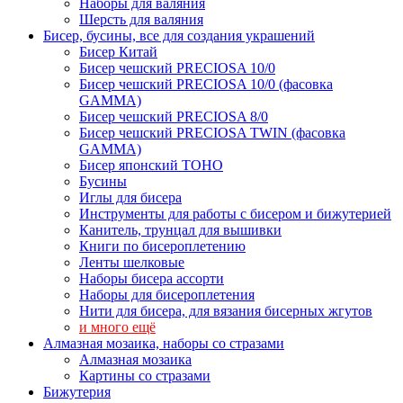
Наборы для валяния
Шерсть для валяния
Бисер, бусины, все для создания украшений
Бисер Китай
Бисер чешский PRECIOSA 10/0
Бисер чешский PRECIOSA 10/0 (фасовка
GAMMA)
Бисер чешский PRECIOSA 8/0
Бисер чешский PRECIOSA TWIN (фасовка
GAMMA)
Бисер японский TOHO
Бусины
Иглы для бисера
Инструменты для работы с бисером и бижутерией
Канитель, трунцал для вышивки
Книги по бисероплетению
Ленты шелковые
Наборы бисера ассорти
Наборы для бисероплетения
Нити для бисера, для вязания бисерных жгутов
и много ещё
Алмазная мозаика, наборы со стразами
Алмазная мозаика
Картины co стразами
Бижутерия