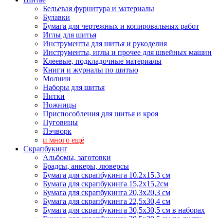
Бельевая фурнитура и материалы
Булавки
Бумага для чертежных и копировальных работ
Иглы для шитья
Инструменты для шитья и рукоделия
Инструменты, иглы и прочее для швейных машин
Клеевые, подкладочные материалы
Книги и журналы по шитью
Молнии
Наборы для шитья
Нитки
Ножницы
Приспособления для шитья и кроя
Пуговицы
Пэчворк
и много ещё
Скрапбукинг
Альбомы, заготовки
Брадсы, анкеры, люверсы
Бумага для скрапбукинга 10.2х15.3 см
Бумага для скрапбукинга 15,2х15,2см
Бумага для скрапбукинга 20,3х20,3 см
Бумага для скрапбукинга 22,5х30,4 см
Бумага для скрапбукинга 30,5х30,5 см в наборах