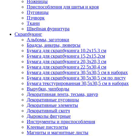
Ножницы
Приспособления для шитья и кроя
Пуговицы
Пэчворк
Ткани
Швейная фурнитура
Скрапбукинг
Альбомы, заготовки
Брадсы, анкеры, люверсы
Бумага для скрапбукинга 10.2х15.3 см
Бумага для скрапбукинга 15,2х15,2см
Бумага для скрапбукинга 20,3х20,3 см
Бумага для скрапбукинга 22,5х30,4 см
Бумага для скрапбукинга 30,5х30,5 см в наборах
Бумага для скрапбукинга 30,5х30,5 см по листу
Бумага текстурированная 30,5х30,5 см в наборах
Вырубки, чипборды
Декоративная лента, тесьма, шнур
Декоративные пуговицы
Декоративные элементы
Декоративный скотч
Дыроколы фигурные
Инструменты и приспособления
Клеевые пистолеты
Магниты и магнитные листы