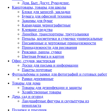
Дом. Быт. Досуг. Рукоделие.
Канцтовары, товары для школы
Блоки для записей, закладки
Бумага для офисной техники
Зажимы для бумаг
Карандаши чернографитные
Клеящие средства
Линейки, транспортиры, треугольники
Пеналы, косметички и сумочки универсальные
Письменные и чертежные принадлежности
Принадлежности для рисования
Рюкзаки, ранцы, сумки
Цветная бумага и картон
Офис, студия, мастерская
Доски для письма и информации
Пакеты почтовые
Фотоальбомы и рамки для фотографий и готовых работ
Рамки деревянные
Товары для дома
Товары для дезинфекции и защиты
Хозяйственные товары
Дача, сад и огород
Ландшафтные фигуры и скульптуры из
пенопласта
Подарки и праздник