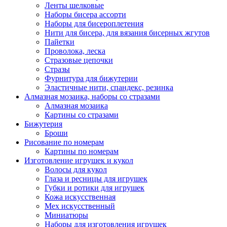
Ленты шелковые
Наборы бисера ассорти
Наборы для бисероплетения
Нити для бисера, для вязания бисерных жгутов
Пайетки
Проволока, леска
Стразовые цепочки
Стразы
Фурнитура для бижутерии
Эластичные нити, спандекс, резинка
Алмазная мозаика, наборы со стразами
Алмазная мозаика
Картины co стразами
Бижутерия
Броши
Рисование по номерам
Картины по номерам
Изготовление игрушек и кукол
Волосы для кукол
Глаза и ресницы для игрушек
Губки и ротики для игрушек
Кожа искусственная
Мех искусственный
Миниатюры
Наборы для изготовления игрушек